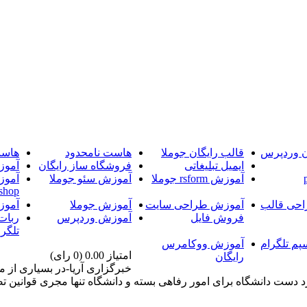
ن وردپرس
قالب رایگان جوملا
هاست نامحدود
هاست
ایمیل تبلیغاتی
فروشگاه ساز رایگان
آموز
آموزش rsform جوملا
آموزش سئو جوملا
آموز
shop
حی قالب
آموزش طراحی سایت
آموزش جوملا
آموز
فروش فایل
آموزش وردپرس
ربات
تلگرا
پم تلگرام
آموزش ووکامرس
امتیاز 0.00 (0 رای)
رایگان
خبرگزاری آریا-در بسیاری از م
د دست دانشگاه برای امور رفاهی بسته و دانشگاه تنها مجری قوانین 