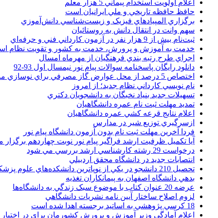
اعلام اولويت استخدام پيماني 5 هزار معلم
حافظ حافظه تاريخي و ملي ايرانيان است
برگزاري المپيادهاي فيزيک و زيست‌شناسي دانش‌آموزي
سهم وانت در انتقال دانش به روستائيان
ثبت‌نام بيش از 9 هزار نفر در آزمون کارداني فني و حرفه‌اي
خدمت به آموزش و پرورش، خدمت به کشور و تقويت نظام ا
اجراي طرح رتبه بندي فرهنگيان از مهرماه امسال
دانلود رایگان پاسخنامه سوالات پیام نور نیمسال اول 93-92
اختصاص 5 درصد از محل عوارض گاز مصرفي براي نوسازي مدارس
نام نويسي کارداني نظام جديد؛ از امروز
تسهيلات جديد بنياد نخبگان به دانشجويان دکتري
تمديد مهلت ثبت نام عمره دانشگاهيان
اعلام نتايج قرعه کشي عمره دانشگاهيان
ازسرگيري توزيع شير در مدارس
فردا آخرین مهلت ثبت نام بدون آزمون دانشگاه پیام نور
آیا تکمیل ظرفیت ارشد فراگیر پیام نور نوبت چهاردهم برگزار 
درخواست 29 رشته کارشناسي ارشد بررسي مي شود
انتصابات جديد در دانشگاه محقق اردبيلي
تحصيل 210 دانشجو در يکي از نوپاترين دانشکده‌هاي علوم پزشکي کشور
بدهي دانشگاه اصفهان به پيمانکاران تغذيه
عرضه 20 عنوان کتاب با موضوع سبک زندگي به دانشگاه‌ها
لزوم اصلاح ساختار آيين نامه نشريات دانشگاهي
18 کرسي پژوهشي به اساتيد برجسته اهدا شده است
اعلام آمادگي وزير آموزش و پرورش کشورمان براي در اختيار