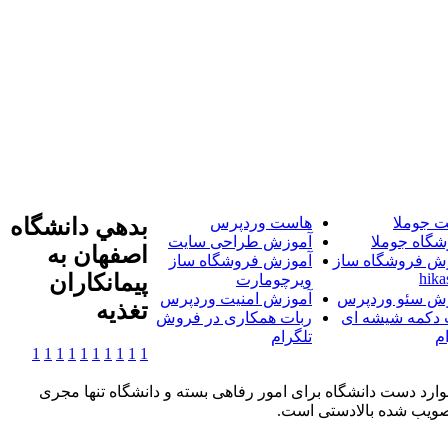
 جوملا
هاست وردپرس
بدهي دانشگاه
شگاه جوملا
آموزش طراحی سایت
اصفهان به
ش فروشگاه ساز
آموزش فروشگاه ساز
hika
پيمانکاران
ویرچومارت
ش سئو وردپرس
آموزش امنیت وردپرس
تغذيه
 دکمه شیشه ای
ربات همکاری در فروش
م
تلگرام
1
1
1
1
1
1
1
1
1
1
وارد دست دانشگاه برای امور رفاهی بسته و دانشگاه تنها مجری
تصویب شده بالادستی است.