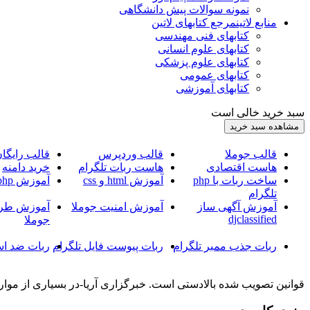
نمونه سوالات پیش دانشگاهی
منابع لاتین
مرجع کتابهای لاتین
کتابهای فنی مهندسی
کتابهای علوم انسانی
کتابهای علوم پزشکی
کتابهای عمومی
کتابهای آموزشی
سبد خرید خالی است
قالب جوملا
قالب وردپرس
قالب رایگا
هاست اقتصادی
هاست ربات تلگرام
خرید دامنه
ساخت ربات با php
آموزش html و css
آموزش php
تلگرام
آموزش آگهی ساز
آموزش امنیت جوملا
آموزش طرا
djclassified
جوملا
ربات جذب ممبر تلگرام
ربات پیوست فایل تلگرام
ربات ضد اس
قوانین تصویب شده بالادستی است. خبرگزاری آریا-در بسیاری از موار