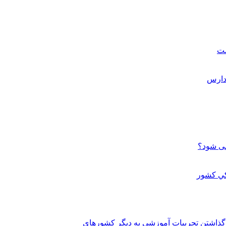
ست
می شود؟
 گذاشتن تجربيات آموزشي به ديگر کشورهاي