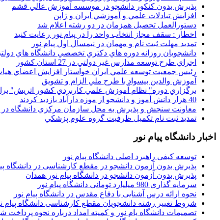
پذيرش بدون کنکور دانشجو در موسسه آموزش عالي قشم
افزايش تبادلات علمي و آموزشي ايران و ژاپن
دستورالعمل تحصیل همزمان در دو رشته اعلام شد
اخطار : سقف مجاز انتخاب واحد را در پیام نور رعایت کنید
تمدید مهلت ثبت نام و مهمان در نیمسال اول پیام نور
دانشجويان روزانه دوره هاي دكتري تخصصي دانشگاه هاي دولتي
اجراي طرح توسعه مدارس غير دولتي در 27 استان کشور
رئيس جمعيت توسعه علمي ايران خواستار افزايش اعضاي هيات
آموزش والدين بيسواد با طرح ملي الزام و تشويق
برگزاري دوره" نظام آموزش علمي كاربردي كشور اتريش" بر
40 هزار دانش آموز و دانشجو از موزه دارآباد بازديد کردند
معاونت سنجش و پذيرش به محل سازمان مرکزي دانشگاه در پو
تمديد ثبت نام تکميل ظرفيت گروه علوم پزشکي
اخبار دانشگاه پیام نور
توسعه کیفی راهبرد اصلی دانشگاه پیام نور
پذیرش بدون آزمون دانشجو در مقطع کارشناسی در دانشگاه پیا
پذیرش بدون آزمون دانشجو در دانشگاه پیام نور همدان
سرمایه گذاری 980 میلیارد تومانی دانشگاه پیام نور
نحوه ارائه درس آشنایی با دفاع مقدس در دانشگاه پیام نور
شروط تغییر رشته دانشجویان مقطع کارشناسی دانشگاه پیام ن
تصمیمات دانشگاه یام نور و کمیته امداد درباره نحوه پرداخت ش