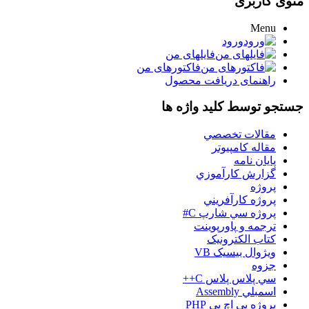
منوی کاربری
Menu
ورود
فایلهای من
فاکتورهای من
راهنمای دریافت محصول
جستجو توسط کلید واژه ها
مقالات تخصصي
مقاله کامپیوتر
پایان نامه
گزارش کارآموزي
پروژه
پروژه کارآفريني
پروژه سي شارپ C#
ترجمه و پاورپوينت
کتاب الکترونيک
ويژوال بيسيک VB
جزوه
سي پلاس پلاس C++
اسمبلي Assembly
پروژه پي اچ پي PHP