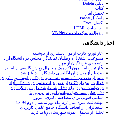
دلفي Delphi
کتاب
تحقيق آمار
پاسکال Pascal
اکسل Excel
وب سايت HTML
ويژوال بيسيک دات نت VB.Net
اخبار دانشگاهی
آغاز توزيع کارت آزمون دستياري از دوشنبه
ممنوعيت اشتغال داوطلبان نمايندگي مجلس در دانشگاه آزاد
رتبه بندي فرهنگيان از مهر
آغاز ثبت نام آزمون آکادميک و جنرال زبان انگليسي از امروز
ثبت نام آزمون زبان انگليسي دانشگاه آزاد آغاز شد
سمينار تخصصي " سيستم شناسايي خودکارو اتوماسيون"در فر
فعاليت بيش از 70 هزار عضو هيات علمي در دانشگاه آزاد
درخواست مجوز براي 150 رشته ارشد علوم پزشکي آزاد
40 راهکار سند تحول بنيادين آموزش و پرورش
اسامي قبولي براي مصاحبه دکتري، امروز
مهلت ثبت نمره میان ترم پیام نور نیمسال دوم 94-93
اشتغالزايي از اهداف دانشگاه جامع علمي کاربردي
تجليل از معلمان نمونه شهرستان رباط کريم