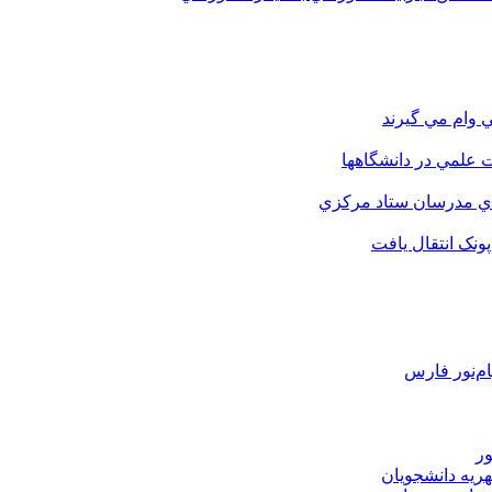
 وام مي گيرند
 علمي در دانشگاهها
اي مدرسان ستاد مرکزي
نک انتقال يافت
م‌نور فارس
ور
هریه دانشجویان