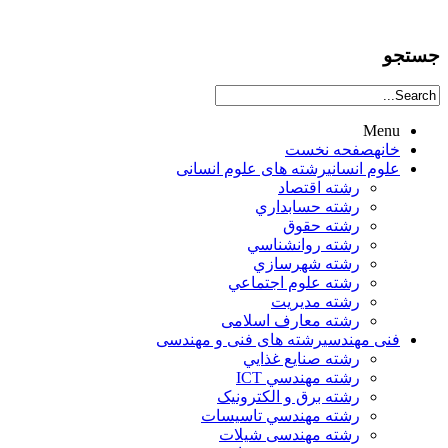
جستجو
Menu
خانه
صفحه نخست
علوم انساني
رشته های علوم انسانی
رشته اقتصاد
رشته حسابداري
رشته حقوق
رشته روانشناسي
رشته شهرسازي
رشته علوم اجتماعي
رشته مديريت
رشته معارف اسلامی
فنی مهندسی
رشته های فنی و مهندسی
رشته صنايع غذايي
رشته مهندسي ICT
رشته برق و الکترونيک
رشته مهندسي تاسيسات
رشته مهندسی شیلات