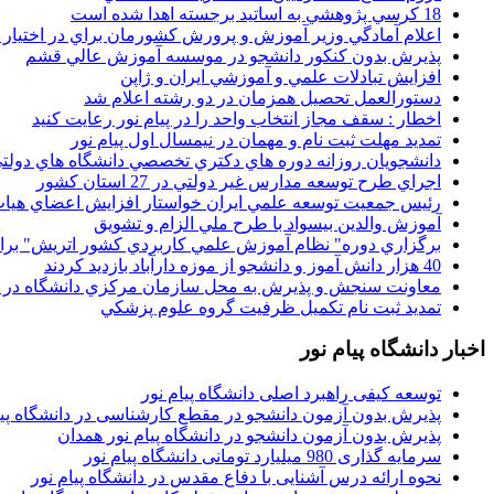
18 کرسي پژوهشي به اساتيد برجسته اهدا شده است
اعلام آمادگي وزير آموزش و پرورش کشورمان براي در اختيار
پذيرش بدون کنکور دانشجو در موسسه آموزش عالي قشم
افزايش تبادلات علمي و آموزشي ايران و ژاپن
دستورالعمل تحصیل همزمان در دو رشته اعلام شد
اخطار : سقف مجاز انتخاب واحد را در پیام نور رعایت کنید
تمدید مهلت ثبت نام و مهمان در نیمسال اول پیام نور
دانشجويان روزانه دوره هاي دكتري تخصصي دانشگاه هاي دولتي
اجراي طرح توسعه مدارس غير دولتي در 27 استان کشور
رئيس جمعيت توسعه علمي ايران خواستار افزايش اعضاي هيات
آموزش والدين بيسواد با طرح ملي الزام و تشويق
برگزاري دوره" نظام آموزش علمي كاربردي كشور اتريش" بر
40 هزار دانش آموز و دانشجو از موزه دارآباد بازديد کردند
معاونت سنجش و پذيرش به محل سازمان مرکزي دانشگاه در پو
تمديد ثبت نام تکميل ظرفيت گروه علوم پزشکي
اخبار دانشگاه پیام نور
توسعه کیفی راهبرد اصلی دانشگاه پیام نور
پذیرش بدون آزمون دانشجو در مقطع کارشناسی در دانشگاه پیا
پذیرش بدون آزمون دانشجو در دانشگاه پیام نور همدان
سرمایه گذاری 980 میلیارد تومانی دانشگاه پیام نور
نحوه ارائه درس آشنایی با دفاع مقدس در دانشگاه پیام نور