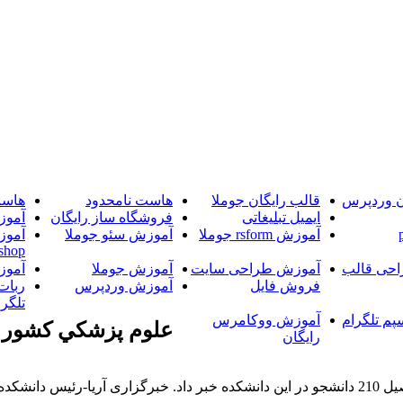
ن وردپرس
قالب رایگان جوملا
هاست نامحدود
هاست
ایمیل تبلیغاتی
فروشگاه ساز رایگان
آموز
آموزش rsform جوملا
آموزش سئو جوملا
آموز
shop
حی قالب
آموزش طراحی سایت
آموزش جوملا
آموز
فروش فایل
آموزش وردپرس
ربات
تلگرا
پم تلگرام
آموزش ووکامرس
علوم پزشکي کشور
رایگان