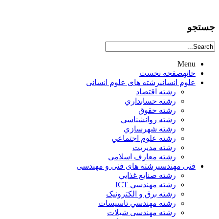
جستجو
Menu
خانه
صفحه نخست
علوم انساني
رشته های علوم انسانی
رشته اقتصاد
رشته حسابداري
رشته حقوق
رشته روانشناسي
رشته شهرسازي
رشته علوم اجتماعي
رشته مديريت
رشته معارف اسلامی
فنی مهندسی
رشته های فنی و مهندسی
رشته صنايع غذايي
رشته مهندسي ICT
رشته برق و الکترونيک
رشته مهندسي تاسيسات
رشته مهندسی شیلات