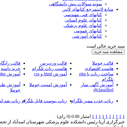
نمونه سوالات پیش دانشگاهی
منابع لاتین
مرجع کتابهای لاتین
کتابهای فنی مهندسی
کتابهای علوم انسانی
کتابهای علوم پزشکی
کتابهای عمومی
کتابهای آموزشی
سبد خرید خالی است
قالب جوملا
قالب وردپرس
قالب رایگا
هاست اقتصادی
هاست ربات تلگرام
خرید دامنه
ساخت ربات با php
آموزش html و css
آموزش php
تلگرام
آموزش آگهی ساز
آموزش امنیت جوملا
آموزش طرا
djclassified
جوملا
ربات جذب ممبر تلگرام
ربات پیوست فایل تلگرام
ربات ضد اس
1
1
1
1
1
1
1
1
1
1
امتیاز 0.00 (0 رای)