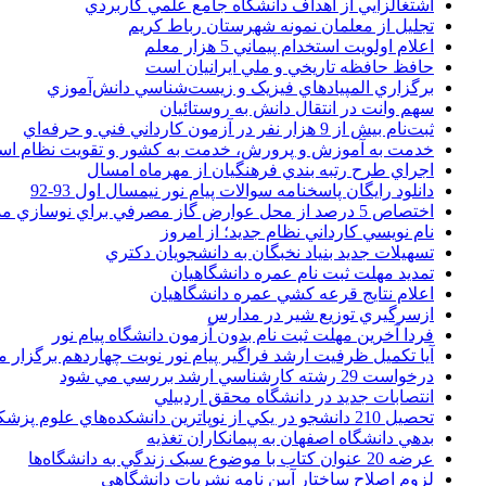
اشتغالزايي از اهداف دانشگاه جامع علمي کاربردي
تجليل از معلمان نمونه شهرستان رباط کريم
اعلام اولويت استخدام پيماني 5 هزار معلم
حافظ حافظه تاريخي و ملي ايرانيان است
برگزاري المپيادهاي فيزيک و زيست‌شناسي دانش‌آموزي
سهم وانت در انتقال دانش به روستائيان
ثبت‌نام بيش از 9 هزار نفر در آزمون کارداني فني و حرفه‌اي
خدمت به آموزش و پرورش، خدمت به کشور و تقويت نظام ا
اجراي طرح رتبه بندي فرهنگيان از مهرماه امسال
دانلود رایگان پاسخنامه سوالات پیام نور نیمسال اول 93-92
اختصاص 5 درصد از محل عوارض گاز مصرفي براي نوسازي مدارس
نام نويسي کارداني نظام جديد؛ از امروز
تسهيلات جديد بنياد نخبگان به دانشجويان دکتري
تمديد مهلت ثبت نام عمره دانشگاهيان
اعلام نتايج قرعه کشي عمره دانشگاهيان
ازسرگيري توزيع شير در مدارس
فردا آخرین مهلت ثبت نام بدون آزمون دانشگاه پیام نور
آیا تکمیل ظرفیت ارشد فراگیر پیام نور نوبت چهاردهم برگزار 
درخواست 29 رشته کارشناسي ارشد بررسي مي شود
انتصابات جديد در دانشگاه محقق اردبيلي
تحصيل 210 دانشجو در يکي از نوپاترين دانشکده‌هاي علوم پزشکي کشور
بدهي دانشگاه اصفهان به پيمانکاران تغذيه
عرضه 20 عنوان کتاب با موضوع سبک زندگي به دانشگاه‌ها
لزوم اصلاح ساختار آيين نامه نشريات دانشگاهي