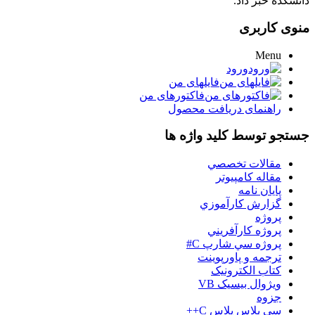
دانشکده خبر داد.
منوی کاربری
Menu
ورود
فایلهای من
فاکتورهای من
راهنمای دریافت محصول
جستجو توسط کلید واژه ها
مقالات تخصصي
مقاله کامپیوتر
پایان نامه
گزارش کارآموزي
پروژه
پروژه کارآفريني
پروژه سي شارپ C#
ترجمه و پاورپوينت
کتاب الکترونيک
ويژوال بيسيک VB
جزوه
سي پلاس پلاس C++