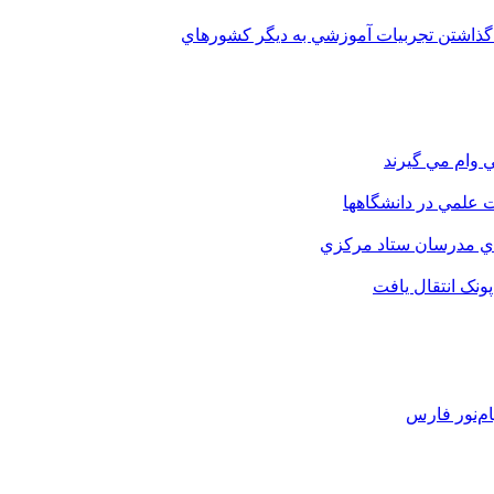
 گذاشتن تجربيات آموزشي به ديگر کشورهاي
 وام مي گيرند
 علمي در دانشگاهها
اي مدرسان ستاد مرکزي
نک انتقال يافت
م‌نور فارس