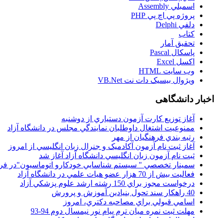
اسمبلي Assembly
پروژه پي اچ پي PHP
دلفي Delphi
کتاب
تحقيق آمار
پاسکال Pascal
اکسل Excel
وب سايت HTML
ويژوال بيسيک دات نت VB.Net
اخبار دانشگاهی
آغاز توزيع کارت آزمون دستياري از دوشنبه
ممنوعيت اشتغال داوطلبان نمايندگي مجلس در دانشگاه آزاد
رتبه بندي فرهنگيان از مهر
آغاز ثبت نام آزمون آکادميک و جنرال زبان انگليسي از امروز
ثبت نام آزمون زبان انگليسي دانشگاه آزاد آغاز شد
سمينار تخصصي " سيستم شناسايي خودکارو اتوماسيون"در فر
فعاليت بيش از 70 هزار عضو هيات علمي در دانشگاه آزاد
درخواست مجوز براي 150 رشته ارشد علوم پزشکي آزاد
40 راهکار سند تحول بنيادين آموزش و پرورش
اسامي قبولي براي مصاحبه دکتري، امروز
مهلت ثبت نمره میان ترم پیام نور نیمسال دوم 94-93