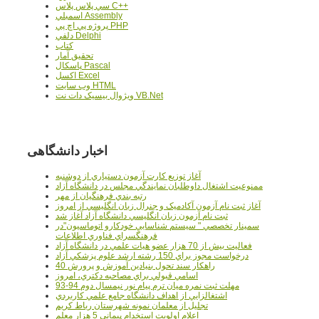
سي پلاس پلاس C++
اسمبلي Assembly
پروژه پي اچ پي PHP
دلفي Delphi
کتاب
تحقيق آمار
پاسکال Pascal
اکسل Excel
وب سايت HTML
ويژوال بيسيک دات نت VB.Net
اخبار دانشگاهی
آغاز توزيع کارت آزمون دستياري از دوشنبه
ممنوعيت اشتغال داوطلبان نمايندگي مجلس در دانشگاه آزاد
رتبه بندي فرهنگيان از مهر
آغاز ثبت نام آزمون آکادميک و جنرال زبان انگليسي از امروز
ثبت نام آزمون زبان انگليسي دانشگاه آزاد آغاز شد
سمينار تخصصي " سيستم شناسايي خودکارو اتوماسيون"در
فرهنگسراي فناوري اطلاعات
فعاليت بيش از 70 هزار عضو هيات علمي در دانشگاه آزاد
درخواست مجوز براي 150 رشته ارشد علوم پزشکي آزاد
40 راهکار سند تحول بنيادين آموزش و پرورش
اسامي قبولي براي مصاحبه دکتري، امروز
مهلت ثبت نمره میان ترم پیام نور نیمسال دوم 94-93
اشتغالزايي از اهداف دانشگاه جامع علمي کاربردي
تجليل از معلمان نمونه شهرستان رباط کريم
اعلام اولويت استخدام پيماني 5 هزار معلم