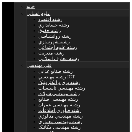
خانه
علوم انساني
رشته اقتصاد
رشته حسابداري
رشته حقوق
رشته روانشناسي
رشته شهرسازي
رشته علوم اجتماعي
رشته مديريت
رشته معارف اسلامی
فنی مهندسی
رشته صنايع غذايي
رشته مهندسي ICT
رشته برق و الکترونيک
رشته مهندسي تاسيسات
رشته مهندسی شیلات
رشته مهندسی صنایع
رشته مهندسی عمران
رشته فناوری اطلاعات
رشته مهندسي متالوژي
رشته مهندسی معماری
رشته مهندسی مکانیک