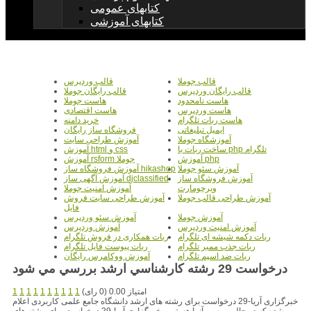
کتابهای عمومی
کتابهای آموزشی
قالب جوملا
قالب وردپرس
قالب رایگان وردپرس
قالب رایگان جوملا
هاست نامحدود
هاست جوملا
هاست وردپرس
هاست اقتصادی
هاست ربات تلگرام
خرید دامنه
ایمیل تبلیغاتی
فروشگاه ساز رایگان
آموزشگاه جوملا
آموزش طراحی سایت
ساخت ربات با php تلگرام
آموزش html و css
آموزش php
آموزش rsform جوملا
آموزش سئو جوملا
آموزش فروشگاه ساز hikashop
آموزش فروشگاه ساز
آموزش آگهی ساز djclassified
ویرچومارت
آموزش امنیت جوملا
آموزش طراحی قالب جوملا
آموزش طراحی سایت فروش
فایل
آموزش جوملا
آموزش سئو وردپرس
آموزش امنیت وردپرس
آموزش وردپرس
ربات دکمه شیشه ای تلگرام
ربات همکاری در فروش تلگرام
ربات جذب ممبر تلگرام
ربات پیوست فایل تلگرام
ربات ضد اسپم تلگرام
آموزش ووکامرس رایگان
درخواست 29 رشته کارشناسي ارشد بررسي مي شود
امتیاز 0.00 (0 رای)
1
1
1
1
1
1
1
1
1
1
خبرگزاری آریا-29 درخواست برای رشته های ارشد دانشگاه جامع علمی کاربردی اعلام
شده که در حال بررسی آنها هستیم . خبرگزاری آریا-29 درخواست برای رشته های