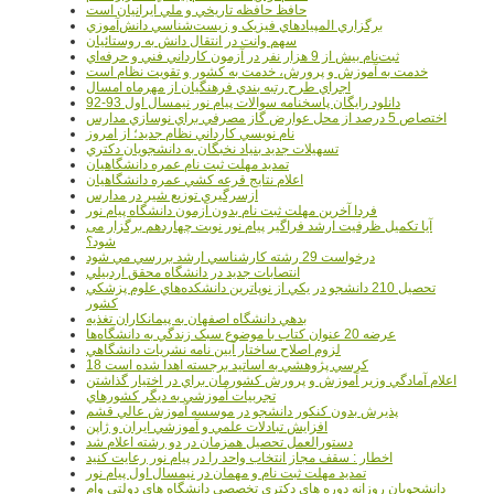
حافظ حافظه تاريخي و ملي ايرانيان است
برگزاري المپيادهاي فيزيک و زيست‌شناسي دانش‌آموزي
سهم وانت در انتقال دانش به روستائيان
ثبت‌نام بيش از 9 هزار نفر در آزمون کارداني فني و حرفه‌اي
خدمت به آموزش و پرورش، خدمت به کشور و تقويت نظام است
اجراي طرح رتبه بندي فرهنگيان از مهرماه امسال
دانلود رایگان پاسخنامه سوالات پیام نور نیمسال اول 93-92
اختصاص 5 درصد از محل عوارض گاز مصرفي براي نوسازي مدارس
نام نويسي کارداني نظام جديد؛ از امروز
تسهيلات جديد بنياد نخبگان به دانشجويان دکتري
تمديد مهلت ثبت نام عمره دانشگاهيان
اعلام نتايج قرعه کشي عمره دانشگاهيان
ازسرگيري توزيع شير در مدارس
فردا آخرین مهلت ثبت نام بدون آزمون دانشگاه پیام نور
آیا تکمیل ظرفیت ارشد فراگیر پیام نور نوبت چهاردهم برگزار می
شود؟
درخواست 29 رشته کارشناسي ارشد بررسي مي شود
انتصابات جديد در دانشگاه محقق اردبيلي
تحصيل 210 دانشجو در يکي از نوپاترين دانشکده‌هاي علوم پزشکي
کشور
بدهي دانشگاه اصفهان به پيمانکاران تغذيه
عرضه 20 عنوان کتاب با موضوع سبک زندگي به دانشگاه‌ها
لزوم اصلاح ساختار آيين نامه نشريات دانشگاهي
18 کرسي پژوهشي به اساتيد برجسته اهدا شده است
اعلام آمادگي وزير آموزش و پرورش کشورمان براي در اختيار گذاشتن
تجربيات آموزشي به ديگر کشورهاي
پذيرش بدون کنکور دانشجو در موسسه آموزش عالي قشم
افزايش تبادلات علمي و آموزشي ايران و ژاپن
دستورالعمل تحصیل همزمان در دو رشته اعلام شد
اخطار : سقف مجاز انتخاب واحد را در پیام نور رعایت کنید
تمدید مهلت ثبت نام و مهمان در نیمسال اول پیام نور
دانشجويان روزانه دوره هاي دكتري تخصصي دانشگاه هاي دولتي وام