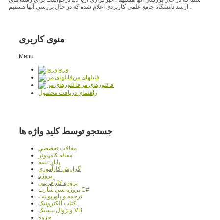
ارشد دانشگاه جامع علمی کاربردی اعلام شده که در حال بررسی آنها هستیم .
منوی کاربری
Menu
ورود
فایلهای من
فاکتورهای من
راهنمای دریافت محصول
جستجو توسط کلید واژه ها
مقالات تخصصي
مقاله کامپیوتر
پایان نامه
گزارش کارآموزي
پروژه
پروژه کارآفريني
پروژه سي شارپ C#
ترجمه و پاورپوينت
کتاب الکترونيک
ويژوال بيسيک VB
جزوه