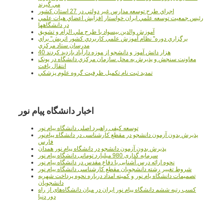
مي گيرند
اجراي طرح توسعه مدارس غير دولتي در 27 استان کشور
رئيس جمعيت توسعه علمي ايران خواستار افزايش اعضاي هيات علمي
در دانشگاهها
آموزش والدين بيسواد با طرح ملي الزام و تشويق
برگزاري دوره" نظام آموزش علمي كاربردي كشور اتريش" براي
مدرسان ستاد مرکزي
40 هزار دانش آموز و دانشجو از موزه دارآباد بازديد کردند
معاونت سنجش و پذيرش به محل سازمان مرکزي دانشگاه در پونک
انتقال يافت
تمديد ثبت نام تکميل ظرفيت گروه علوم پزشکي
اخبار دانشگاه پیام نور
توسعه کیفی راهبرد اصلی دانشگاه پیام نور
پذیرش بدون آزمون دانشجو در مقطع کارشناسی در دانشگاه پیام‌نور
فارس
پذیرش بدون آزمون دانشجو در دانشگاه پیام نور همدان
سرمایه گذاری 980 میلیارد تومانی دانشگاه پیام نور
نحوه ارائه درس آشنایی با دفاع مقدس در دانشگاه پیام نور
شروط تغییر رشته دانشجویان مقطع کارشناسی دانشگاه پیام نور
تصمیمات دانشگاه یام نور و کمیته امداد درباره نحوه پرداخت شهریه
دانشجویان
کسب رتبه ششم دانشگاه پیام نور ایران در میان دانشگاه‌های از راه
دور دنیا