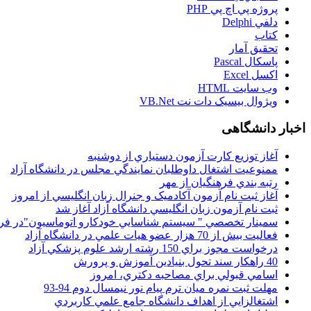
پروژه پي اچ پي PHP
دلفي Delphi
کتاب
تحقيق آمار
پاسکال Pascal
اکسل Excel
وب سايت HTML
ويژوال بيسيک دات نت VB.Net
اخبار دانشگاهی
آغاز توزيع کارت آزمون دستياري از دوشنبه
ممنوعيت اشتغال داوطلبان نمايندگي مجلس در دانشگاه آزاد
رتبه بندي فرهنگيان از مهر
آغاز ثبت نام آزمون آکادميک و جنرال زبان انگليسي از امروز
ثبت نام آزمون زبان انگليسي دانشگاه آزاد آغاز شد
سمينار تخصصي " سيستم شناسايي خودکارو اتوماسيون"در فر
فعاليت بيش از 70 هزار عضو هيات علمي در دانشگاه آزاد
درخواست مجوز براي 150 رشته ارشد علوم پزشکي آزاد
40 راهکار سند تحول بنيادين آموزش و پرورش
اسامي قبولي براي مصاحبه دکتري، امروز
مهلت ثبت نمره میان ترم پیام نور نیمسال دوم 94-93
اشتغالزايي از اهداف دانشگاه جامع علمي کاربردي