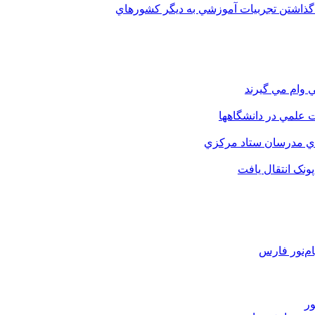
 گذاشتن تجربيات آموزشي به ديگر کشورهاي
 وام مي گيرند
 علمي در دانشگاهها
اي مدرسان ستاد مرکزي
نک انتقال يافت
م‌نور فارس
ور