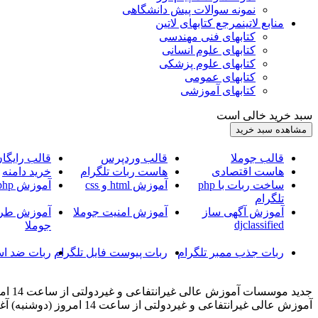
نمونه سوالات پیش دانشگاهی
منابع لاتین
مرجع کتابهای لاتین
کتابهای فنی مهندسی
کتابهای علوم انسانی
کتابهای علوم پزشکی
کتابهای عمومی
کتابهای آموزشی
سبد خرید خالی است
قالب جوملا
قالب وردپرس
قالب رایگا
هاست اقتصادی
هاست ربات تلگرام
خرید دامنه
ساخت ربات با php
آموزش html و css
آموزش php
تلگرام
آموزش آگهی ساز
آموزش امنیت جوملا
آموزش طرا
djclassified
جوملا
ربات جذب ممبر تلگرام
ربات پیوست فایل تلگرام
ربات ضد اس
جدید
آموزش عالی غیرانتفاعی و غیردولتی از ساعت 14 امروز (دوشنبه) آغاز می شود.