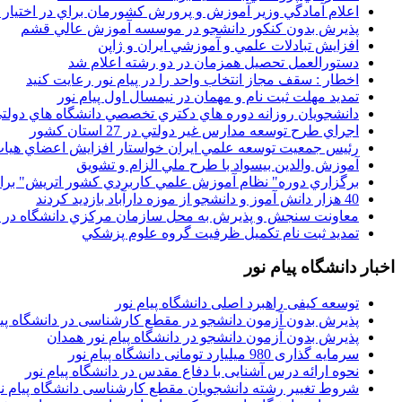
اعلام آمادگي وزير آموزش و پرورش کشورمان براي در اختيار
پذيرش بدون کنکور دانشجو در موسسه آموزش عالي قشم
افزايش تبادلات علمي و آموزشي ايران و ژاپن
دستورالعمل تحصیل همزمان در دو رشته اعلام شد
اخطار : سقف مجاز انتخاب واحد را در پیام نور رعایت کنید
تمدید مهلت ثبت نام و مهمان در نیمسال اول پیام نور
دانشجويان روزانه دوره هاي دكتري تخصصي دانشگاه هاي دولتي
اجراي طرح توسعه مدارس غير دولتي در 27 استان کشور
رئيس جمعيت توسعه علمي ايران خواستار افزايش اعضاي هيات
آموزش والدين بيسواد با طرح ملي الزام و تشويق
برگزاري دوره" نظام آموزش علمي كاربردي كشور اتريش" بر
40 هزار دانش آموز و دانشجو از موزه دارآباد بازديد کردند
معاونت سنجش و پذيرش به محل سازمان مرکزي دانشگاه در پو
تمديد ثبت نام تکميل ظرفيت گروه علوم پزشکي
اخبار دانشگاه پیام نور
توسعه کیفی راهبرد اصلی دانشگاه پیام نور
پذیرش بدون آزمون دانشجو در مقطع کارشناسی در دانشگاه پیا
پذیرش بدون آزمون دانشجو در دانشگاه پیام نور همدان
سرمایه گذاری 980 میلیارد تومانی دانشگاه پیام نور
نحوه ارائه درس آشنایی با دفاع مقدس در دانشگاه پیام نور
شروط تغییر رشته دانشجویان مقطع کارشناسی دانشگاه پیام ن