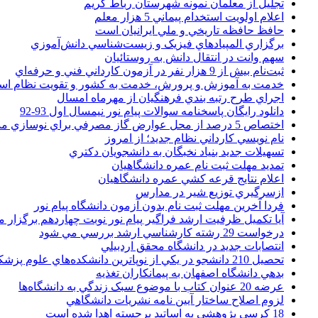
تجليل از معلمان نمونه شهرستان رباط کريم
اعلام اولويت استخدام پيماني 5 هزار معلم
حافظ حافظه تاريخي و ملي ايرانيان است
برگزاري المپيادهاي فيزيک و زيست‌شناسي دانش‌آموزي
سهم وانت در انتقال دانش به روستائيان
ثبت‌نام بيش از 9 هزار نفر در آزمون کارداني فني و حرفه‌اي
خدمت به آموزش و پرورش، خدمت به کشور و تقويت نظام ا
اجراي طرح رتبه بندي فرهنگيان از مهرماه امسال
دانلود رایگان پاسخنامه سوالات پیام نور نیمسال اول 93-92
اختصاص 5 درصد از محل عوارض گاز مصرفي براي نوسازي مدارس
نام نويسي کارداني نظام جديد؛ از امروز
تسهيلات جديد بنياد نخبگان به دانشجويان دکتري
تمديد مهلت ثبت نام عمره دانشگاهيان
اعلام نتايج قرعه کشي عمره دانشگاهيان
ازسرگيري توزيع شير در مدارس
فردا آخرین مهلت ثبت نام بدون آزمون دانشگاه پیام نور
آیا تکمیل ظرفیت ارشد فراگیر پیام نور نوبت چهاردهم برگزار 
درخواست 29 رشته کارشناسي ارشد بررسي مي شود
انتصابات جديد در دانشگاه محقق اردبيلي
تحصيل 210 دانشجو در يکي از نوپاترين دانشکده‌هاي علوم پزشکي کشور
بدهي دانشگاه اصفهان به پيمانکاران تغذيه
عرضه 20 عنوان کتاب با موضوع سبک زندگي به دانشگاه‌ها
لزوم اصلاح ساختار آيين نامه نشريات دانشگاهي
18 کرسي پژوهشي به اساتيد برجسته اهدا شده است