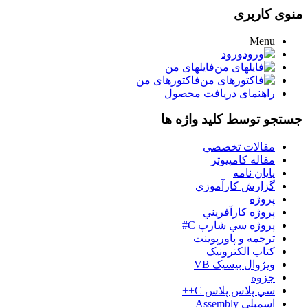
منوی کاربری
Menu
ورود
فایلهای من
فاکتورهای من
راهنمای دریافت محصول
جستجو توسط کلید واژه ها
مقالات تخصصي
مقاله کامپیوتر
پایان نامه
گزارش کارآموزي
پروژه
پروژه کارآفريني
پروژه سي شارپ C#
ترجمه و پاورپوينت
کتاب الکترونيک
ويژوال بيسيک VB
جزوه
سي پلاس پلاس C++
اسمبلي Assembly