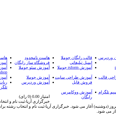
ن وردپرس
قالب رایگان جوملا
هاست نامحدود
هاست
ایمیل تبلیغاتی
فروشگاه ساز رایگان
آموز
آموزش rsform جوملا
آموزش سئو جوملا
آموز
shop
حی قالب
آموزش طراحی سایت
آموزش جوملا
آموز
فروش فایل
آموزش وردپرس
ربات
تلگرا
پم تلگرام
آموزش ووکامرس
امتیاز 0.00 (0 رای)
رایگان
خبرگزاری آریا-ثبت نام و انت
 موسسات آموزش عالی غیرانتفاعی و غیردولتی از ساعت 14 امروز (دوشنبه) آغاز می شود. خبرگزاری 