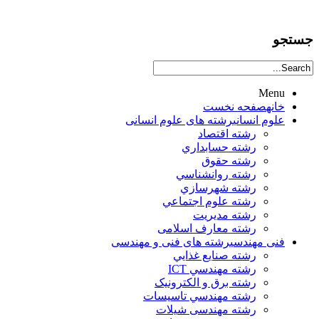
جستجو
Menu
خانه
صفحه نخست
علوم انساني
رشته های علوم انسانی
رشته اقتصاد
رشته حسابداري
رشته حقوق
رشته روانشناسي
رشته شهرسازي
رشته علوم اجتماعي
رشته مديريت
رشته معارف اسلامی
فنی مهندسی
رشته های فنی و مهندسی
رشته صنايع غذايي
رشته مهندسي ICT
رشته برق و الکترونيک
رشته مهندسي تاسيسات
رشته مهندسی شیلات