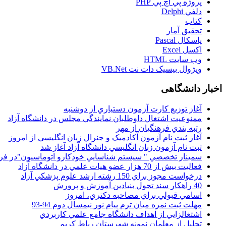
پروژه پي اچ پي PHP
دلفي Delphi
کتاب
تحقيق آمار
پاسکال Pascal
اکسل Excel
وب سايت HTML
ويژوال بيسيک دات نت VB.Net
اخبار دانشگاهی
آغاز توزيع کارت آزمون دستياري از دوشنبه
ممنوعيت اشتغال داوطلبان نمايندگي مجلس در دانشگاه آزاد
رتبه بندي فرهنگيان از مهر
آغاز ثبت نام آزمون آکادميک و جنرال زبان انگليسي از امروز
ثبت نام آزمون زبان انگليسي دانشگاه آزاد آغاز شد
سمينار تخصصي " سيستم شناسايي خودکارو اتوماسيون"در فر
فعاليت بيش از 70 هزار عضو هيات علمي در دانشگاه آزاد
درخواست مجوز براي 150 رشته ارشد علوم پزشکي آزاد
40 راهکار سند تحول بنيادين آموزش و پرورش
اسامي قبولي براي مصاحبه دکتري، امروز
مهلت ثبت نمره میان ترم پیام نور نیمسال دوم 94-93
اشتغالزايي از اهداف دانشگاه جامع علمي کاربردي
تجليل از معلمان نمونه شهرستان رباط کريم