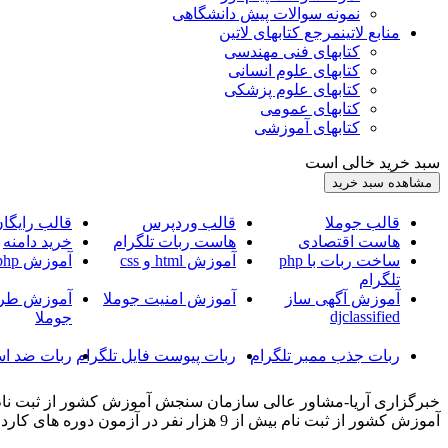
نمونه سوالات پیش دانشگاهی
منابع لاتین
مرجع کتابهای لاتین
کتابهای فنی مهندسی
کتابهای علوم انسانی
کتابهای علوم پزشکی
کتابهای عمومی
کتابهای آموزشی
سبد خرید خالی است
قالب جوملا
قالب وردپرس
قالب رایگا
هاست اقتصادی
هاست ربات تلگرام
خرید دامنه
ساخت ربات با php
آموزش html و css
آموزش php
تلگرام
آموزش آگهی ساز
آموزش امنیت جوملا
آموزش طرا
djclassified
جوملا
ربات جذب ممبر تلگرام
ربات پیوست فایل تلگرام
ربات ضد اس
آموزش کشور از ثبت نام بیش از 9 هزار نفر در آزمون دوره های کاردانی نظام جدید دانشگاه فنی و حرفه ای خبر داد.