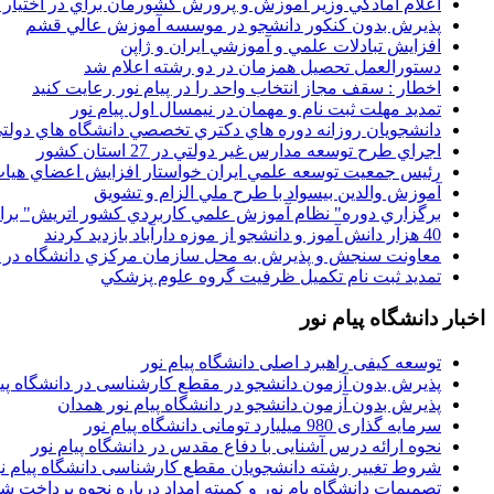
اعلام آمادگي وزير آموزش و پرورش کشورمان براي در اختيار
پذيرش بدون کنکور دانشجو در موسسه آموزش عالي قشم
افزايش تبادلات علمي و آموزشي ايران و ژاپن
دستورالعمل تحصیل همزمان در دو رشته اعلام شد
اخطار : سقف مجاز انتخاب واحد را در پیام نور رعایت کنید
تمدید مهلت ثبت نام و مهمان در نیمسال اول پیام نور
دانشجويان روزانه دوره هاي دكتري تخصصي دانشگاه هاي دولتي
اجراي طرح توسعه مدارس غير دولتي در 27 استان کشور
رئيس جمعيت توسعه علمي ايران خواستار افزايش اعضاي هيات
آموزش والدين بيسواد با طرح ملي الزام و تشويق
برگزاري دوره" نظام آموزش علمي كاربردي كشور اتريش" بر
40 هزار دانش آموز و دانشجو از موزه دارآباد بازديد کردند
معاونت سنجش و پذيرش به محل سازمان مرکزي دانشگاه در پو
تمديد ثبت نام تکميل ظرفيت گروه علوم پزشکي
اخبار دانشگاه پیام نور
توسعه کیفی راهبرد اصلی دانشگاه پیام نور
پذیرش بدون آزمون دانشجو در مقطع کارشناسی در دانشگاه پیا
پذیرش بدون آزمون دانشجو در دانشگاه پیام نور همدان
سرمایه گذاری 980 میلیارد تومانی دانشگاه پیام نور
نحوه ارائه درس آشنایی با دفاع مقدس در دانشگاه پیام نور
شروط تغییر رشته دانشجویان مقطع کارشناسی دانشگاه پیام ن
تصمیمات دانشگاه یام نور و کمیته امداد درباره نحوه پرداخت ش