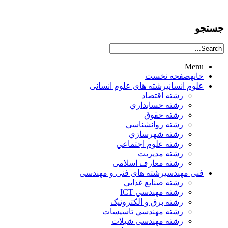
جستجو
Menu
خانه
صفحه نخست
علوم انساني
رشته های علوم انسانی
رشته اقتصاد
رشته حسابداري
رشته حقوق
رشته روانشناسي
رشته شهرسازي
رشته علوم اجتماعي
رشته مديريت
رشته معارف اسلامی
فنی مهندسی
رشته های فنی و مهندسی
رشته صنايع غذايي
رشته مهندسي ICT
رشته برق و الکترونيک
رشته مهندسي تاسيسات
رشته مهندسی شیلات