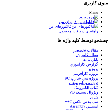
منوی کاربری
Menu
ورود
فایلهای من
فاکتورهای من
راهنمای دریافت محصول
جستجو توسط کلید واژه ها
مقالات تخصصي
مقاله کامپیوتر
پایان نامه
گزارش کارآموزي
پروژه
پروژه کارآفريني
پروژه سي شارپ C#
ترجمه و پاورپوينت
کتاب الکترونيک
ويژوال بيسيک VB
جزوه
سي پلاس پلاس C++
اسمبلي Assembly