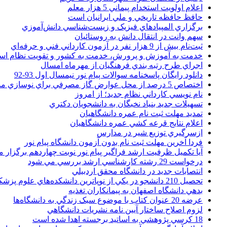
اعلام اولويت استخدام پيماني 5 هزار معلم
حافظ حافظه تاريخي و ملي ايرانيان است
برگزاري المپيادهاي فيزيک و زيست‌شناسي دانش‌آموزي
سهم وانت در انتقال دانش به روستائيان
ثبت‌نام بيش از 9 هزار نفر در آزمون کارداني فني و حرفه‌اي
خدمت به آموزش و پرورش، خدمت به کشور و تقويت نظام ا
اجراي طرح رتبه بندي فرهنگيان از مهرماه امسال
دانلود رایگان پاسخنامه سوالات پیام نور نیمسال اول 93-92
اختصاص 5 درصد از محل عوارض گاز مصرفي براي نوسازي مدارس
نام نويسي کارداني نظام جديد؛ از امروز
تسهيلات جديد بنياد نخبگان به دانشجويان دکتري
تمديد مهلت ثبت نام عمره دانشگاهيان
اعلام نتايج قرعه کشي عمره دانشگاهيان
ازسرگيري توزيع شير در مدارس
فردا آخرین مهلت ثبت نام بدون آزمون دانشگاه پیام نور
آیا تکمیل ظرفیت ارشد فراگیر پیام نور نوبت چهاردهم برگزار 
درخواست 29 رشته کارشناسي ارشد بررسي مي شود
انتصابات جديد در دانشگاه محقق اردبيلي
تحصيل 210 دانشجو در يکي از نوپاترين دانشکده‌هاي علوم پزشکي کشور
بدهي دانشگاه اصفهان به پيمانکاران تغذيه
عرضه 20 عنوان کتاب با موضوع سبک زندگي به دانشگاه‌ها
لزوم اصلاح ساختار آيين نامه نشريات دانشگاهي
18 کرسي پژوهشي به اساتيد برجسته اهدا شده است