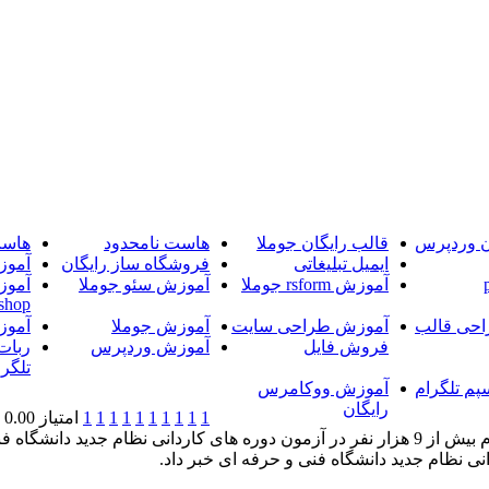
ن وردپرس
قالب رایگان جوملا
هاست نامحدود
هاست
ایمیل تبلیغاتی
فروشگاه ساز رایگان
آموز
آموزش rsform جوملا
آموزش سئو جوملا
آموز
shop
حی قالب
آموزش طراحی سایت
آموزش جوملا
آموز
فروش فایل
آموزش وردپرس
ربات
تلگرا
پم تلگرام
آموزش ووکامرس
رایگان
1
1
1
1
1
1
1
1
1
1
امتیاز 0.00 (0 رای)
خبرگزاری آریا-مشاور عالی سازمان سنجش آموزش کشور از ثبت نام بیش از 9 هزار نفر در آزمون