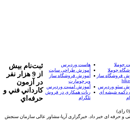
 جوملا
هاست وردپرس
ثبت‌نام بيش
شگاه جوملا
آموزش طراحی سایت
از 9 هزار نفر
ش فروشگاه ساز
آموزش فروشگاه ساز
hika
در آزمون
ویرچومارت
ش سئو وردپرس
آموزش امنیت وردپرس
کارداني فني و
 دکمه شیشه ای
ربات همکاری در فروش
حرفه‌اي
م
تلگرام
 دوره های کاردانی نظام جدید دانشگاه فنی و حرفه ای خبر داد. خبرگزاری آریا-مشاور عالی سازمان سنجش