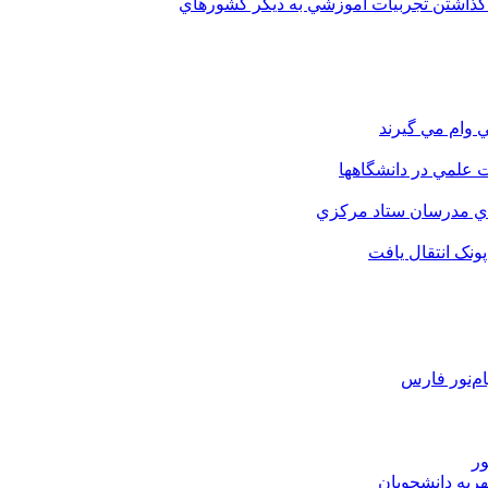
 گذاشتن تجربيات آموزشي به ديگر کشورهاي
 وام مي گيرند
 علمي در دانشگاهها
اي مدرسان ستاد مرکزي
نک انتقال يافت
م‌نور فارس
ور
هریه دانشجویان