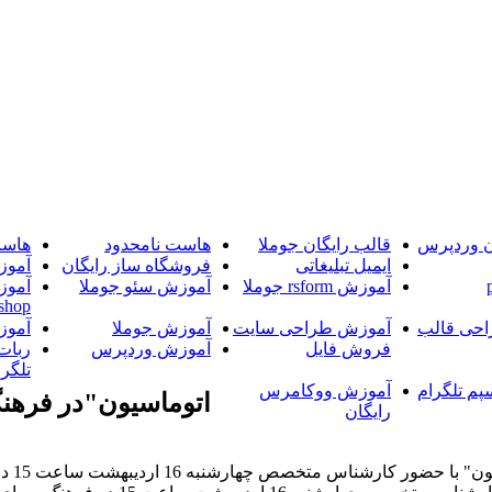
ن وردپرس
قالب رایگان جوملا
هاست نامحدود
هاست
ایمیل تبلیغاتی
فروشگاه ساز رایگان
آموز
آموزش rsform جوملا
آموزش سئو جوملا
آموز
shop
حی قالب
آموزش طراحی سایت
آموزش جوملا
آموز
فروش فایل
آموزش وردپرس
ربات
تلگرا
پم تلگرام
آموزش ووکامرس
اتوماسيون"در فرهن
رایگان
خبرگز