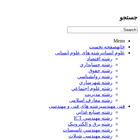
جستجو
Menu
خانه
صفحه نخست
علوم انساني
رشته های علوم انسانی
رشته اقتصاد
رشته حسابداري
رشته حقوق
رشته روانشناسي
رشته شهرسازي
رشته علوم اجتماعي
رشته مديريت
رشته معارف اسلامی
فنی مهندسی
رشته های فنی و مهندسی
رشته صنايع غذايي
رشته مهندسي ICT
رشته برق و الکترونيک
رشته مهندسي تاسيسات
رشته مهندسی شیلات