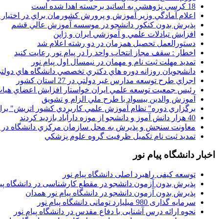
18 کرسي پژوهشي به اساتيد برجسته اهدا شده است
اعلام آمادگي وزير آموزش و پرورش کشورمان براي در اختيار
پذيرش بدون کنکور دانشجو در موسسه آموزش عالي قشم
افزايش تبادلات علمي و آموزشي ايران و ژاپن
دستورالعمل تحصیل همزمان در دو رشته اعلام شد
اخطار : سقف مجاز انتخاب واحد را در پیام نور رعایت کنید
تمدید مهلت ثبت نام و مهمان در نیمسال اول پیام نور
دانشجويان روزانه دوره هاي دكتري تخصصي دانشگاه هاي دولتي
اجراي طرح توسعه مدارس غير دولتي در 27 استان کشور
رئيس جمعيت توسعه علمي ايران خواستار افزايش اعضاي هيات
آموزش والدين بيسواد با طرح ملي الزام و تشويق
برگزاري دوره" نظام آموزش علمي كاربردي كشور اتريش" بر
40 هزار دانش آموز و دانشجو از موزه دارآباد بازديد کردند
معاونت سنجش و پذيرش به محل سازمان مرکزي دانشگاه در پو
تمديد ثبت نام تکميل ظرفيت گروه علوم پزشکي
اخبار دانشگاه پیام نور
توسعه کیفی راهبرد اصلی دانشگاه پیام نور
پذیرش بدون آزمون دانشجو در مقطع کارشناسی در دانشگاه پیا
پذیرش بدون آزمون دانشجو در دانشگاه پیام نور همدان
سرمایه گذاری 980 میلیارد تومانی دانشگاه پیام نور
نحوه ارائه درس آشنایی با دفاع مقدس در دانشگاه پیام نور