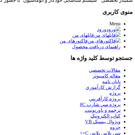
سمینار تخصصی " سیستم شناسایی خودکار و اتوماسیون" با حضور کارشناس متخصص چهارشنبه 16 اردیبهشت ساعت 15 د
منوی کاربری
Menu
ورود
فایلهای من
فاکتورهای من
راهنمای دریافت محصول
جستجو توسط کلید واژه ها
مقالات تخصصي
مقاله کامپیوتر
پایان نامه
گزارش کارآموزي
پروژه
پروژه کارآفريني
پروژه سي شارپ C#
ترجمه و پاورپوينت
کتاب الکترونيک
ويژوال بيسيک VB
جزوه
سي پلاس پلاس C++