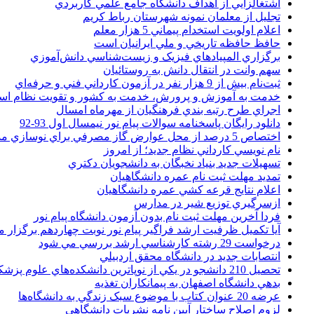
اشتغالزايي از اهداف دانشگاه جامع علمي کاربردي
تجليل از معلمان نمونه شهرستان رباط کريم
اعلام اولويت استخدام پيماني 5 هزار معلم
حافظ حافظه تاريخي و ملي ايرانيان است
برگزاري المپيادهاي فيزيک و زيست‌شناسي دانش‌آموزي
سهم وانت در انتقال دانش به روستائيان
ثبت‌نام بيش از 9 هزار نفر در آزمون کارداني فني و حرفه‌اي
خدمت به آموزش و پرورش، خدمت به کشور و تقويت نظام ا
اجراي طرح رتبه بندي فرهنگيان از مهرماه امسال
دانلود رایگان پاسخنامه سوالات پیام نور نیمسال اول 93-92
اختصاص 5 درصد از محل عوارض گاز مصرفي براي نوسازي مدارس
نام نويسي کارداني نظام جديد؛ از امروز
تسهيلات جديد بنياد نخبگان به دانشجويان دکتري
تمديد مهلت ثبت نام عمره دانشگاهيان
اعلام نتايج قرعه کشي عمره دانشگاهيان
ازسرگيري توزيع شير در مدارس
فردا آخرین مهلت ثبت نام بدون آزمون دانشگاه پیام نور
آیا تکمیل ظرفیت ارشد فراگیر پیام نور نوبت چهاردهم برگزار 
درخواست 29 رشته کارشناسي ارشد بررسي مي شود
انتصابات جديد در دانشگاه محقق اردبيلي
تحصيل 210 دانشجو در يکي از نوپاترين دانشکده‌هاي علوم پزشکي کشور
بدهي دانشگاه اصفهان به پيمانکاران تغذيه
عرضه 20 عنوان کتاب با موضوع سبک زندگي به دانشگاه‌ها
لزوم اصلاح ساختار آيين نامه نشريات دانشگاهي