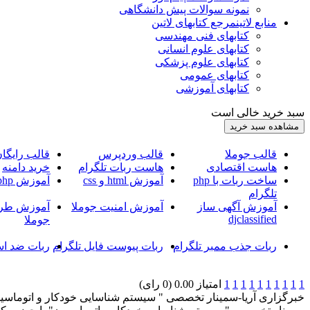
نمونه سوالات پیش دانشگاهی
منابع لاتین
مرجع کتابهای لاتین
کتابهای فنی مهندسی
کتابهای علوم انسانی
کتابهای علوم پزشکی
کتابهای عمومی
کتابهای آموزشی
سبد خرید خالی است
قالب جوملا
قالب وردپرس
قالب رایگا
هاست اقتصادی
هاست ربات تلگرام
خرید دامنه
ساخت ربات با php
آموزش html و css
آموزش php
تلگرام
آموزش آگهی ساز
آموزش امنیت جوملا
آموزش طرا
djclassified
جوملا
ربات جذب ممبر تلگرام
ربات پیوست فایل تلگرام
ربات ضد اس
1
1
1
1
1
1
1
1
1
1
امتیاز 0.00 (0 رای)