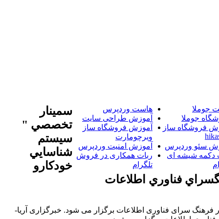
 جوملا
هاست وردپرس
سمينار
شگاه جوملا
آموزش طراحی سایت
تخصصي "
ش فروشگاه ساز
آموزش فروشگاه ساز
hika
سيستم
ویرچومارت
ش سئو وردپرس
آموزش امنیت وردپرس
شناسايي
 دکمه شیشه ای
ربات همکاری در فروش
خودکارو
م
تلگرام
گسراي فناوري اطلاعات
اری آریا-سمینار تخصصی " سیستم شناسایی خودکار و اتوماسیون" با حضور کارشناس متخصص چهارشنبه 16 اردیبهشت ساعت 15 در فرهنگ سرای فناوری اطلاعات برگزار می شود. خبرگزاری آریا-