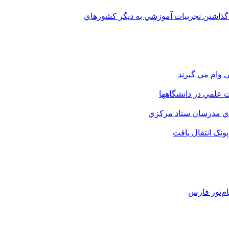
 گذاشتن تجربيات آموزشي به ديگر کشورهاي
 وام مي گيرند
 علمي در دانشگاهها
اي مدرسان ستاد مرکزي
نک انتقال يافت
م‌نور فارس