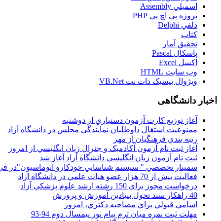
اسمبلي Assembly
پروژه پي اچ پي PHP
دلفي Delphi
کتاب
تحقيق آمار
پاسکال Pascal
اکسل Excel
وب سايت HTML
ويژوال بيسيک دات نت VB.Net
اخبار دانشگاهی
آغاز توزيع کارت آزمون دستياري از دوشنبه
ممنوعيت اشتغال داوطلبان نمايندگي مجلس در دانشگاه آزاد
رتبه بندي فرهنگيان از مهر
آغاز ثبت نام آزمون آکادميک و جنرال زبان انگليسي از امروز
ثبت نام آزمون زبان انگليسي دانشگاه آزاد آغاز شد
سمينار تخصصي " سيستم شناسايي خودکارو اتوماسيون"در فر
فعاليت بيش از 70 هزار عضو هيات علمي در دانشگاه آزاد
درخواست مجوز براي 150 رشته ارشد علوم پزشکي آزاد
40 راهکار سند تحول بنيادين آموزش و پرورش
اسامي قبولي براي مصاحبه دکتري، امروز
مهلت ثبت نمره میان ترم پیام نور نیمسال دوم 94-93