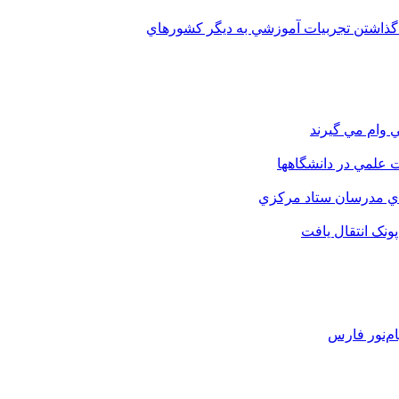
 گذاشتن تجربيات آموزشي به ديگر کشورهاي
 وام مي گيرند
 علمي در دانشگاهها
اي مدرسان ستاد مرکزي
نک انتقال يافت
م‌نور فارس