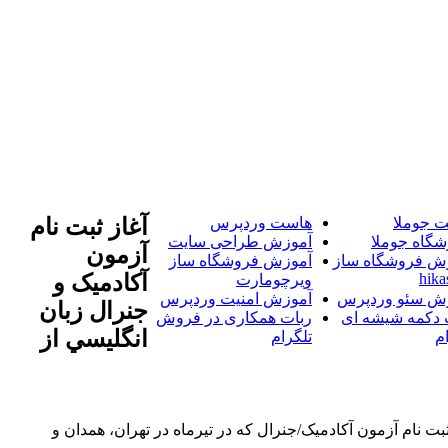
 جوملا
هاست وردپرس
آغاز ثبت نام
شگاه جوملا
آموزش طراحی سایت
آزمون
ش فروشگاه ساز
آموزش فروشگاه ساز
hika
آکادميک و
ویرچومارت
ش سئو وردپرس
آموزش امنیت وردپرس
جنرال زبان
 دکمه شیشه ای
ربات همکاری در فروش
انگليسي از
م
تلگرام
فهان از امروز 14 اردیبهشت آغاز می شود. خبرگزاری آریا-ثبت نام آزمون آکادمیک/جنرال که در تیرماه در تهران، همدان و