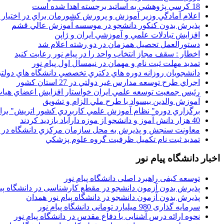
18 کرسي پژوهشي به اساتيد برجسته اهدا شده است
اعلام آمادگي وزير آموزش و پرورش کشورمان براي در اختيار
پذيرش بدون کنکور دانشجو در موسسه آموزش عالي قشم
افزايش تبادلات علمي و آموزشي ايران و ژاپن
دستورالعمل تحصیل همزمان در دو رشته اعلام شد
اخطار : سقف مجاز انتخاب واحد را در پیام نور رعایت کنید
تمدید مهلت ثبت نام و مهمان در نیمسال اول پیام نور
دانشجويان روزانه دوره هاي دكتري تخصصي دانشگاه هاي دولتي
اجراي طرح توسعه مدارس غير دولتي در 27 استان کشور
رئيس جمعيت توسعه علمي ايران خواستار افزايش اعضاي هيات
آموزش والدين بيسواد با طرح ملي الزام و تشويق
برگزاري دوره" نظام آموزش علمي كاربردي كشور اتريش" بر
40 هزار دانش آموز و دانشجو از موزه دارآباد بازديد کردند
معاونت سنجش و پذيرش به محل سازمان مرکزي دانشگاه در پو
تمديد ثبت نام تکميل ظرفيت گروه علوم پزشکي
اخبار دانشگاه پیام نور
توسعه کیفی راهبرد اصلی دانشگاه پیام نور
پذیرش بدون آزمون دانشجو در مقطع کارشناسی در دانشگاه پیا
پذیرش بدون آزمون دانشجو در دانشگاه پیام نور همدان
سرمایه گذاری 980 میلیارد تومانی دانشگاه پیام نور
نحوه ارائه درس آشنایی با دفاع مقدس در دانشگاه پیام نور