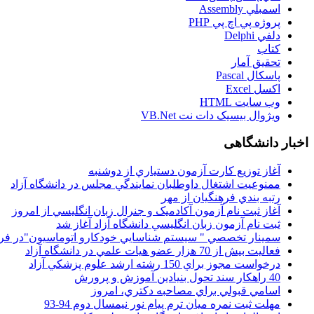
اسمبلي Assembly
پروژه پي اچ پي PHP
دلفي Delphi
کتاب
تحقيق آمار
پاسکال Pascal
اکسل Excel
وب سايت HTML
ويژوال بيسيک دات نت VB.Net
اخبار دانشگاهی
آغاز توزيع کارت آزمون دستياري از دوشنبه
ممنوعيت اشتغال داوطلبان نمايندگي مجلس در دانشگاه آزاد
رتبه بندي فرهنگيان از مهر
آغاز ثبت نام آزمون آکادميک و جنرال زبان انگليسي از امروز
ثبت نام آزمون زبان انگليسي دانشگاه آزاد آغاز شد
سمينار تخصصي " سيستم شناسايي خودکارو اتوماسيون"در فر
فعاليت بيش از 70 هزار عضو هيات علمي در دانشگاه آزاد
درخواست مجوز براي 150 رشته ارشد علوم پزشکي آزاد
40 راهکار سند تحول بنيادين آموزش و پرورش
اسامي قبولي براي مصاحبه دکتري، امروز
مهلت ثبت نمره میان ترم پیام نور نیمسال دوم 94-93