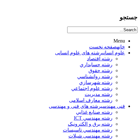
جستجو
Menu
خانه
صفحه نخست
علوم انساني
رشته های علوم انسانی
رشته اقتصاد
رشته حسابداري
رشته حقوق
رشته روانشناسي
رشته شهرسازي
رشته علوم اجتماعي
رشته مديريت
رشته معارف اسلامی
فنی مهندسی
رشته های فنی و مهندسی
رشته صنايع غذايي
رشته مهندسي ICT
رشته برق و الکترونيک
رشته مهندسي تاسيسات
رشته مهندسی شیلات