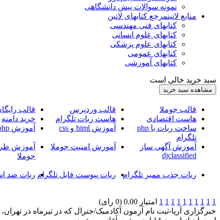
نمونه سوالات پیش دانشگاهی
منابع لاتین
مرجع کتابهای لاتین
کتابهای فنی مهندسی
کتابهای علوم انسانی
کتابهای علوم پزشکی
کتابهای عمومی
کتابهای آموزشی
سبد خرید خالی است
قالب جوملا
قالب وردپرس
قالب رایگا
هاست اقتصادی
هاست ربات تلگرام
خرید دامنه
ساخت ربات با php
آموزش html و css
آموزش php
تلگرام
آموزش آگهی ساز
آموزش امنیت جوملا
آموزش طرا
djclassified
جوملا
ربات جذب ممبر تلگرام
ربات پیوست فایل تلگرام
ربات ضد اس
1
1
1
1
1
1
1
1
1
1
امتیاز 0.00 (0 رای)