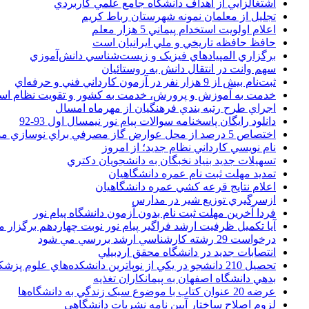
اشتغالزايي از اهداف دانشگاه جامع علمي کاربردي
تجليل از معلمان نمونه شهرستان رباط کريم
اعلام اولويت استخدام پيماني 5 هزار معلم
حافظ حافظه تاريخي و ملي ايرانيان است
برگزاري المپيادهاي فيزيک و زيست‌شناسي دانش‌آموزي
سهم وانت در انتقال دانش به روستائيان
ثبت‌نام بيش از 9 هزار نفر در آزمون کارداني فني و حرفه‌اي
خدمت به آموزش و پرورش، خدمت به کشور و تقويت نظام ا
اجراي طرح رتبه بندي فرهنگيان از مهرماه امسال
دانلود رایگان پاسخنامه سوالات پیام نور نیمسال اول 93-92
اختصاص 5 درصد از محل عوارض گاز مصرفي براي نوسازي مدارس
نام نويسي کارداني نظام جديد؛ از امروز
تسهيلات جديد بنياد نخبگان به دانشجويان دکتري
تمديد مهلت ثبت نام عمره دانشگاهيان
اعلام نتايج قرعه کشي عمره دانشگاهيان
ازسرگيري توزيع شير در مدارس
فردا آخرین مهلت ثبت نام بدون آزمون دانشگاه پیام نور
آیا تکمیل ظرفیت ارشد فراگیر پیام نور نوبت چهاردهم برگزار 
درخواست 29 رشته کارشناسي ارشد بررسي مي شود
انتصابات جديد در دانشگاه محقق اردبيلي
تحصيل 210 دانشجو در يکي از نوپاترين دانشکده‌هاي علوم پزشکي کشور
بدهي دانشگاه اصفهان به پيمانکاران تغذيه
عرضه 20 عنوان کتاب با موضوع سبک زندگي به دانشگاه‌ها
لزوم اصلاح ساختار آيين نامه نشريات دانشگاهي