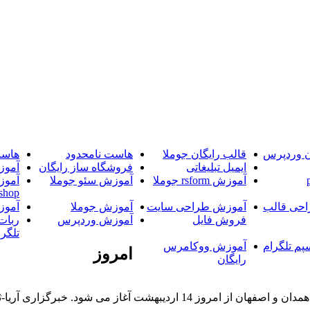
ن وردپرس
قالب رایگان جوملا
هاست نامحدود
هاست
ایمیل تبلیغاتی
فروشگاه ساز رایگان
آموز
آموزش rsform جوملا
آموزش سئو جوملا
آموز
shop
حی قالب
آموزش طراحی سایت
آموزش جوملا
آموز
فروش فایل
آموزش وردپرس
ربات
تلگرا
پم تلگرام
آموزش ووکامرس
امروز
رایگان
خبرگزاری آریا-ثبت نام آزمون آکادمیک/جنرال که در تیرماه در تهران، همدان و اص