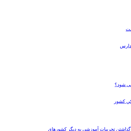
ست
می شود؟
 گذاشتن تجربيات آموزشي به ديگر کشورهاي