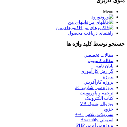
منوی کاربری
Menu
ورود
فایلهای من
فاکتورهای من
راهنمای دریافت محصول
جستجو توسط کلید واژه ها
مقالات تخصصي
مقاله کامپیوتر
پایان نامه
گزارش کارآموزي
پروژه
پروژه کارآفريني
پروژه سي شارپ C#
ترجمه و پاورپوينت
کتاب الکترونيک
ويژوال بيسيک VB
جزوه
سي پلاس پلاس C++
اسمبلي Assembly
پروژه پي اچ پي PHP