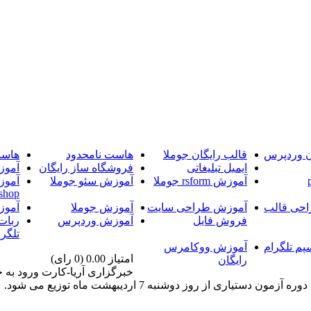
ن وردپرس
قالب رایگان جوملا
هاست نامحدود
هاست
ایمیل تبلیغاتی
فروشگاه ساز رایگان
آموز
آموزش rsform جوملا
آموزش سئو جوملا
آموز
shop
حی قالب
آموزش طراحی سایت
آموزش جوملا
آموز
فروش فایل
آموزش وردپرس
ربات
تلگرا
پم تلگرام
آموزش ووکامرس
امتیاز 0.00 (0 رای)
رایگان
 از روز دوشنبه 7 اردیبهشت ماه توزیع می شود.