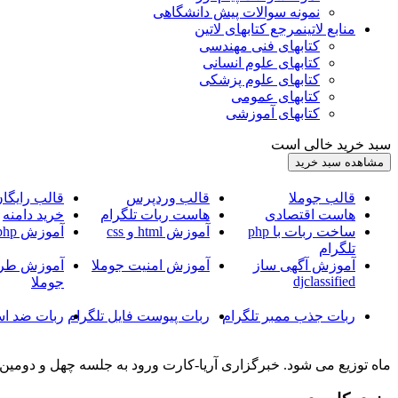
نمونه سوالات پیش دانشگاهی
منابع لاتین
مرجع کتابهای لاتین
کتابهای فنی مهندسی
کتابهای علوم انسانی
کتابهای علوم پزشکی
کتابهای عمومی
کتابهای آموزشی
سبد خرید خالی است
قالب جوملا
قالب وردپرس
قالب رایگا
هاست اقتصادی
هاست ربات تلگرام
خرید دامنه
ساخت ربات با php
آموزش html و css
آموزش php
تلگرام
آموزش آگهی ساز
آموزش امنیت جوملا
آموزش طرا
djclassified
جوملا
ربات جذب ممبر تلگرام
ربات پیوست فایل تلگرام
ربات ضد اس
ماه توزیع می شود. خبرگزاری آریا-کارت ورود به جلسه چهل و دومین دوره آزمون دستیاری