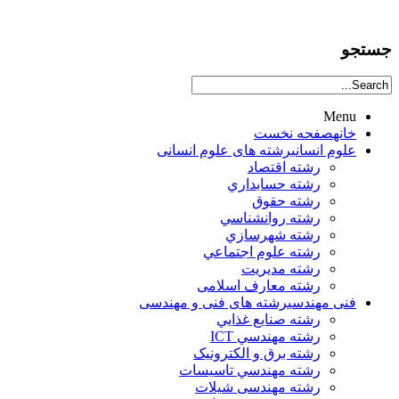
جستجو
Menu
خانه
صفحه نخست
علوم انساني
رشته های علوم انسانی
رشته اقتصاد
رشته حسابداري
رشته حقوق
رشته روانشناسي
رشته شهرسازي
رشته علوم اجتماعي
رشته مديريت
رشته معارف اسلامی
فنی مهندسی
رشته های فنی و مهندسی
رشته صنايع غذايي
رشته مهندسي ICT
رشته برق و الکترونيک
رشته مهندسي تاسيسات
رشته مهندسی شیلات