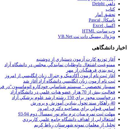
دلفي Delphi
کتاب
تحقيق آمار
پاسکال Pascal
اکسل Excel
وب سايت HTML
ويژوال بيسيک دات نت VB.Net
اخبار دانشگاهی
آغاز توزيع کارت آزمون دستياري از دوشنبه
ممنوعيت اشتغال داوطلبان نمايندگي مجلس در دانشگاه آزاد
رتبه بندي فرهنگيان از مهر
آغاز ثبت نام آزمون آکادميک و جنرال زبان انگليسي از امروز
ثبت نام آزمون زبان انگليسي دانشگاه آزاد آغاز شد
سمينار تخصصي " سيستم شناسايي خودکارو اتوماسيون"در فر
فعاليت بيش از 70 هزار عضو هيات علمي در دانشگاه آزاد
درخواست مجوز براي 150 رشته ارشد علوم پزشکي آزاد
40 راهکار سند تحول بنيادين آموزش و پرورش
اسامي قبولي براي مصاحبه دکتري، امروز
مهلت ثبت نمره میان ترم پیام نور نیمسال دوم 94-93
اشتغالزايي از اهداف دانشگاه جامع علمي کاربردي
تجليل از معلمان نمونه شهرستان رباط کريم