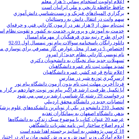
اعلام اولويت استخدام پيماني 5 هزار معلم
حافظ حافظه تاريخي و ملي ايرانيان است
برگزاري المپيادهاي فيزيک و زيست‌شناسي دانش‌آموزي
سهم وانت در انتقال دانش به روستائيان
ثبت‌نام بيش از 9 هزار نفر در آزمون کارداني فني و حرفه‌اي
خدمت به آموزش و پرورش، خدمت به کشور و تقويت نظام ا
اجراي طرح رتبه بندي فرهنگيان از مهرماه امسال
دانلود رایگان پاسخنامه سوالات پیام نور نیمسال اول 93-92
اختصاص 5 درصد از محل عوارض گاز مصرفي براي نوسازي مدارس
نام نويسي کارداني نظام جديد؛ از امروز
تسهيلات جديد بنياد نخبگان به دانشجويان دکتري
تمديد مهلت ثبت نام عمره دانشگاهيان
اعلام نتايج قرعه کشي عمره دانشگاهيان
ازسرگيري توزيع شير در مدارس
فردا آخرین مهلت ثبت نام بدون آزمون دانشگاه پیام نور
آیا تکمیل ظرفیت ارشد فراگیر پیام نور نوبت چهاردهم برگزار 
درخواست 29 رشته کارشناسي ارشد بررسي مي شود
انتصابات جديد در دانشگاه محقق اردبيلي
تحصيل 210 دانشجو در يکي از نوپاترين دانشکده‌هاي علوم پزشکي کشور
بدهي دانشگاه اصفهان به پيمانکاران تغذيه
عرضه 20 عنوان کتاب با موضوع سبک زندگي به دانشگاه‌ها
لزوم اصلاح ساختار آيين نامه نشريات دانشگاهي
18 کرسي پژوهشي به اساتيد برجسته اهدا شده است
اعلام آمادگي وزير آموزش و پرورش کشورمان براي در اختيار