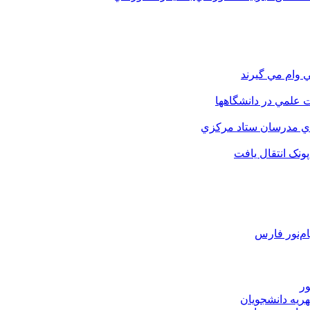
 وام مي گيرند
 علمي در دانشگاهها
اي مدرسان ستاد مرکزي
نک انتقال يافت
م‌نور فارس
ور
هریه دانشجویان