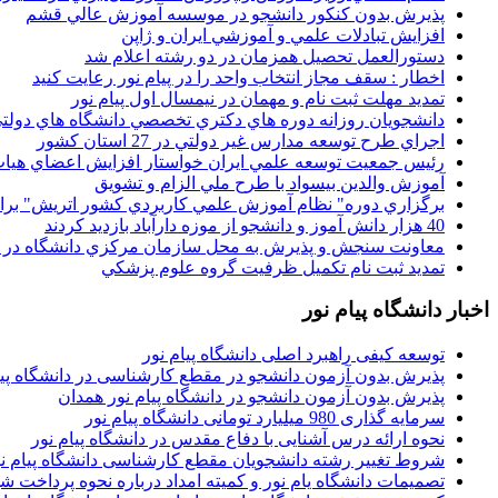
پذيرش بدون کنکور دانشجو در موسسه آموزش عالي قشم
افزايش تبادلات علمي و آموزشي ايران و ژاپن
دستورالعمل تحصیل همزمان در دو رشته اعلام شد
اخطار : سقف مجاز انتخاب واحد را در پیام نور رعایت کنید
تمدید مهلت ثبت نام و مهمان در نیمسال اول پیام نور
دانشجويان روزانه دوره هاي دكتري تخصصي دانشگاه هاي دولتي
اجراي طرح توسعه مدارس غير دولتي در 27 استان کشور
رئيس جمعيت توسعه علمي ايران خواستار افزايش اعضاي هيات
آموزش والدين بيسواد با طرح ملي الزام و تشويق
برگزاري دوره" نظام آموزش علمي كاربردي كشور اتريش" بر
40 هزار دانش آموز و دانشجو از موزه دارآباد بازديد کردند
معاونت سنجش و پذيرش به محل سازمان مرکزي دانشگاه در پو
تمديد ثبت نام تکميل ظرفيت گروه علوم پزشکي
اخبار دانشگاه پیام نور
توسعه کیفی راهبرد اصلی دانشگاه پیام نور
پذیرش بدون آزمون دانشجو در مقطع کارشناسی در دانشگاه پیا
پذیرش بدون آزمون دانشجو در دانشگاه پیام نور همدان
سرمایه گذاری 980 میلیارد تومانی دانشگاه پیام نور
نحوه ارائه درس آشنایی با دفاع مقدس در دانشگاه پیام نور
شروط تغییر رشته دانشجویان مقطع کارشناسی دانشگاه پیام ن
تصمیمات دانشگاه یام نور و کمیته امداد درباره نحوه پرداخت ش