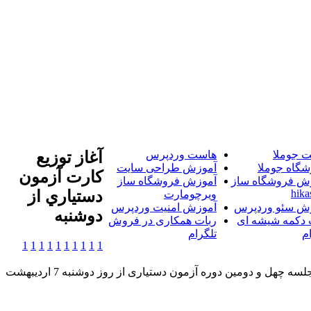
 جوملا
هاست وردپرس
آغاز توزيع
شگاه جوملا
آموزش طراحی سایت
کارت آزمون
ش فروشگاه ساز
آموزش فروشگاه ساز
hika
دستياري از
ویرچومارت
ش سئو وردپرس
آموزش امنیت وردپرس
دوشنبه
 دکمه شیشه ای
ربات همکاری در فروش
م
تلگرام
1
1
1
1
1
1
1
1
1
1
خبرگزاری آریا-کارت ورود به جلسه چهل و دومین دوره آزمون دستیاری از روز دوشنبه 7 اردیبهشت