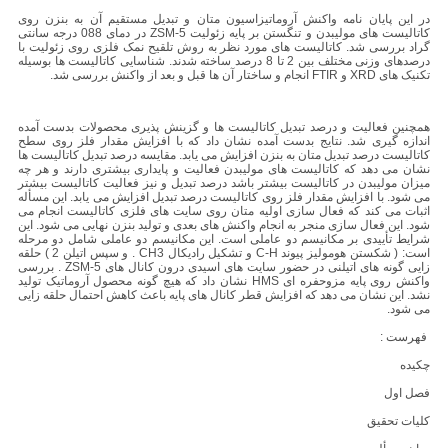
در این پایان نامه واکنش آروماتیزاسیون متان و تبدیل مستقیم آن به بنزن روی
کاتالیست های مولیبدن و تنگستن بر پایه زئولیت ZSM-5 در دمای 088 درجه سانتی
گراد بررسی شد. کاتالیست های مورد نظر به روش تلقیح نمک فلزی روی زئولیت با
درصدهای وزنی مختلف بین 2 تا 8 درصد ساخته شدند. شناسایی کاتالیست ها بوسیله
تکنیک های XRD و FTIR انجام و ساختار آن ها قبل و بعد از واکنش بررسی شد.
همچنین فعالیت و درصد تبدیل کاتالیست ها و گزینش پذیری محصولات بدست آمده
اندازه گیری شد. نتایج بدست آمده نشان داد که با افزایش مقدار فلز روی سطح
کاتالیست درصد تبدیل متان به بنزن افزایش می یابد. مقایسه درصد تبدیل کاتالیست ها
نشان می دهد که کاتالیست های مولیبدن فعالیت و پایداری بیشتری دارند و هر چه
میزان مولیبدن در کاتالیست بیشتر باشد درصد تبدیل و نیز فعالیت کاتالیست بیشتر
می شود. با افزایش مقدار فلز روی کاتالیست درصد تبدیل افزایش می یابد. این مسأله
اثبات می کند که فعال سازی اولیه متان روی سایت های فلزی کاتالیست انجام می
شود. این فعال سازی منجر به انجام واکنش های بعدی و تولید بنزن نهایی می شود. این
شرایط تأییدی بر مکانیسم دو عاملی است. این مکانیسم دو عاملی شامل دو مرحله
است: ( شکستن هومولیز پیوند C-H و تشکیل رادیکال CH3 . و سپس اتیلن 2 ) حلقه
زایی گونه های اتیلنی در حضور سایت های اسیدی درون کانال های ZSM-5 . بررسی
واکنش روی پایه مزوحفره ای HMS نشان داد که هیچ گونه محصول آروماتیک تولید
نشد. این نشان می دهد که افزایش قطر کانال های پایه باعث کاهش احتمال حلقه زایی
می شود.
فهرست :
چکیده
فصل اول
کلیات تحقیق