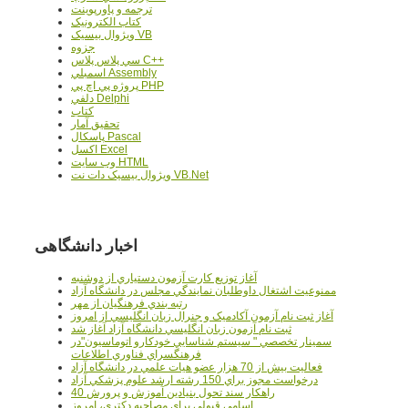
ترجمه و پاورپوينت
کتاب الکترونيک
ويژوال بيسيک VB
جزوه
سي پلاس پلاس C++
اسمبلي Assembly
پروژه پي اچ پي PHP
دلفي Delphi
کتاب
تحقيق آمار
پاسکال Pascal
اکسل Excel
وب سايت HTML
ويژوال بيسيک دات نت VB.Net
اخبار دانشگاهی
آغاز توزيع کارت آزمون دستياري از دوشنبه
ممنوعيت اشتغال داوطلبان نمايندگي مجلس در دانشگاه آزاد
رتبه بندي فرهنگيان از مهر
آغاز ثبت نام آزمون آکادميک و جنرال زبان انگليسي از امروز
ثبت نام آزمون زبان انگليسي دانشگاه آزاد آغاز شد
سمينار تخصصي " سيستم شناسايي خودکارو اتوماسيون"در
فرهنگسراي فناوري اطلاعات
فعاليت بيش از 70 هزار عضو هيات علمي در دانشگاه آزاد
درخواست مجوز براي 150 رشته ارشد علوم پزشکي آزاد
40 راهکار سند تحول بنيادين آموزش و پرورش
اسامي قبولي براي مصاحبه دکتري، امروز