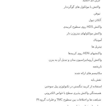
كربن دی اكسید
واكنش با مولكول های گوگرددار
تیوفن
آلكان تیول
واکنش HDS روی سطوح کربیدی
واكنش مولكولهای نیتروژن دار
آمونیاك
نیتریل ها
واکنشهای HDN روی کربیدها
واکنش آروماتیزاسیون متان و تبدیل آن به بنزن
تاریخچه
مکانیسم های ارائه شده
نقش پایه
استفاده از کربید تنگستن در تکنولوژی پیل سوختي
همبستگي واكنش پذیری سطح با خواص الكتروني
شباهت ها و اختلافات بین سطوح TMC و فلزات گروه Pt