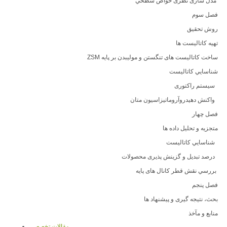
مدل سازی نظری خواص سطحي
فصل سوم
روش تحقیق
تهیه کاتالیست ها
ساخت کاتالیست های تنگستن و مولیبدن بر پایه ZSM
شناسایي کاتالیست
سیستم راکتوری
واکنش دهیدروآروماتیزاسیون متان
فصل چهار
متجزیه و تحلیل داده ها
شناسایي کاتالیست
درصد تبدیل و گزینش پذیری محصولات
بررسي نقش قطر کانال های پایه
فصل پنجم
بحث، نتیجه گیری و پیشنهاد ها
منابع و مآخذ
مقالات تخصصي