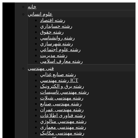
خانه
علوم انساني
رشته اقتصاد
رشته حسابداري
رشته حقوق
رشته روانشناسي
رشته شهرسازي
رشته علوم اجتماعي
رشته مديريت
رشته معارف اسلامی
فنی مهندسی
رشته صنايع غذايي
رشته مهندسي ICT
رشته برق و الکترونيک
رشته مهندسي تاسيسات
رشته مهندسی شیلات
رشته مهندسی صنایع
رشته مهندسی عمران
رشته فناوری اطلاعات
رشته مهندسي متالوژي
رشته مهندسی معماری
رشته مهندسی مکانیک