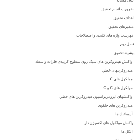
بیان مسأله
ضرورت انجام تحقیق
اهداف تحقیق
متغیرهای تحقیق
فهرست واژه های کلیدی و اصطلاحات
فصل دوم
پیشینه تحقیق
واکنش هیدروکربن های سبک روی سطوح کربیدی فلزات واسطه
هیدروكربنهای خطي
مولكول های C‌
مولكول های C و C‌
واکنشهای ایزومریزاسیون هیدروکربن های خطي
هیدروكربن های حلقوی
آروماتیك ها
واكنش مولكول های اكسیژن دار
الكل ها