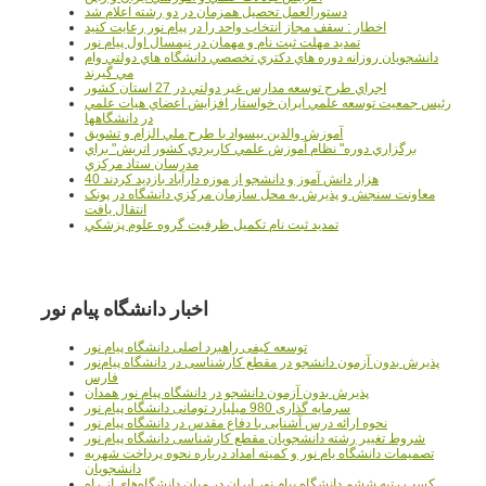
دستورالعمل تحصیل همزمان در دو رشته اعلام شد
اخطار : سقف مجاز انتخاب واحد را در پیام نور رعایت کنید
تمدید مهلت ثبت نام و مهمان در نیمسال اول پیام نور
دانشجويان روزانه دوره هاي دكتري تخصصي دانشگاه هاي دولتي وام
مي گيرند
اجراي طرح توسعه مدارس غير دولتي در 27 استان کشور
رئيس جمعيت توسعه علمي ايران خواستار افزايش اعضاي هيات علمي
در دانشگاهها
آموزش والدين بيسواد با طرح ملي الزام و تشويق
برگزاري دوره" نظام آموزش علمي كاربردي كشور اتريش" براي
مدرسان ستاد مرکزي
40 هزار دانش آموز و دانشجو از موزه دارآباد بازديد کردند
معاونت سنجش و پذيرش به محل سازمان مرکزي دانشگاه در پونک
انتقال يافت
تمديد ثبت نام تکميل ظرفيت گروه علوم پزشکي
اخبار دانشگاه پیام نور
توسعه کیفی راهبرد اصلی دانشگاه پیام نور
پذیرش بدون آزمون دانشجو در مقطع کارشناسی در دانشگاه پیام‌نور
فارس
پذیرش بدون آزمون دانشجو در دانشگاه پیام نور همدان
سرمایه گذاری 980 میلیارد تومانی دانشگاه پیام نور
نحوه ارائه درس آشنایی با دفاع مقدس در دانشگاه پیام نور
شروط تغییر رشته دانشجویان مقطع کارشناسی دانشگاه پیام نور
تصمیمات دانشگاه یام نور و کمیته امداد درباره نحوه پرداخت شهریه
دانشجویان
کسب رتبه ششم دانشگاه پیام نور ایران در میان دانشگاه‌های از راه