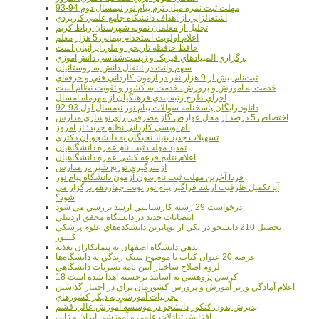
مهلت ثبت نمره میان ترم پیام نور نیمسال دوم 94-93
اشتغالزايي از اهداف دانشگاه جامع علمي کاربردي
تجليل از معلمان نمونه شهرستان رباط کريم
اعلام اولويت استخدام پيماني 5 هزار معلم
حافظ حافظه تاريخي و ملي ايرانيان است
برگزاري المپيادهاي فيزيک و زيست‌شناسي دانش‌آموزي
سهم وانت در انتقال دانش به روستائيان
ثبت‌نام بيش از 9 هزار نفر در آزمون کارداني فني و حرفه‌اي
خدمت به آموزش و پرورش، خدمت به کشور و تقويت نظام است
اجراي طرح رتبه بندي فرهنگيان از مهرماه امسال
دانلود رایگان پاسخنامه سوالات پیام نور نیمسال اول 93-92
اختصاص 5 درصد از محل عوارض گاز مصرفي براي نوسازي مدارس
نام نويسي کارداني نظام جديد؛ از امروز
تسهيلات جديد بنياد نخبگان به دانشجويان دکتري
تمديد مهلت ثبت نام عمره دانشگاهيان
اعلام نتايج قرعه کشي عمره دانشگاهيان
ازسرگيري توزيع شير در مدارس
فردا آخرین مهلت ثبت نام بدون آزمون دانشگاه پیام نور
آیا تکمیل ظرفیت ارشد فراگیر پیام نور نوبت چهاردهم برگزار می
شود؟
درخواست 29 رشته کارشناسي ارشد بررسي مي شود
انتصابات جديد در دانشگاه محقق اردبيلي
تحصيل 210 دانشجو در يکي از نوپاترين دانشکده‌هاي علوم پزشکي
کشور
بدهي دانشگاه اصفهان به پيمانکاران تغذيه
عرضه 20 عنوان کتاب با موضوع سبک زندگي به دانشگاه‌ها
لزوم اصلاح ساختار آيين نامه نشريات دانشگاهي
18 کرسي پژوهشي به اساتيد برجسته اهدا شده است
اعلام آمادگي وزير آموزش و پرورش کشورمان براي در اختيار گذاشتن
تجربيات آموزشي به ديگر کشورهاي
پذيرش بدون کنکور دانشجو در موسسه آموزش عالي قشم
افزايش تبادلات علمي و آموزشي ايران و ژاپن