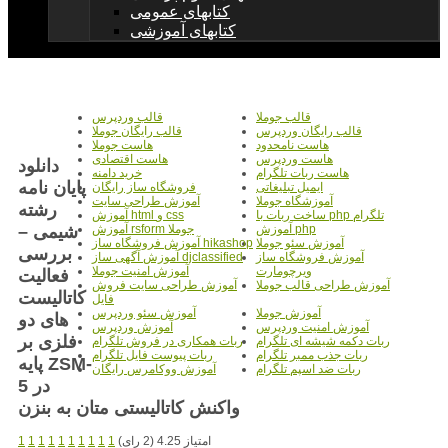
کتابهای عمومی
کتابهای آموزشی
قالب جوملا
قالب وردپرس
قالب رایگان وردپرس
قالب رایگان جوملا
هاست نامحدود
هاست جوملا
هاست وردپرس
هاست اقتصادی
دانلود
هاست ربات تلگرام
خرید دامنه
پایان نامه
ایمیل تبلیغاتی
فروشگاه ساز رایگان
آموزشگاه جوملا
آموزش طراحی سایت
رشته
ساخت ربات با php تلگرام
آموزش html و css
شیمی –
آموزش php
آموزش rsform جوملا
آموزش سئو جوملا
آموزش فروشگاه ساز hikashop
بررسی
آموزش فروشگاه ساز
آموزش آگهی ساز djclassified
ویرچومارت
آموزش امنیت جوملا
فعالیت
آموزش طراحی قالب جوملا
آموزش طراحی سایت فروش
کاتالیست
فایل
آموزش جوملا
آموزش سئو وردپرس
های دو
آموزش امنیت وردپرس
آموزش وردپرس
فلزی بر
ربات دکمه شیشه ای تلگرام
ربات همکاری در فروش تلگرام
ربات جذب ممبر تلگرام
ربات پیوست فایل تلگرام
پایه ZSM-
ربات ضد اسپم تلگرام
آموزش ووکامرس رایگان
5 در
امتیاز 4.25 (2 رای)
1
1
1
1
1
1
1
1
1
1