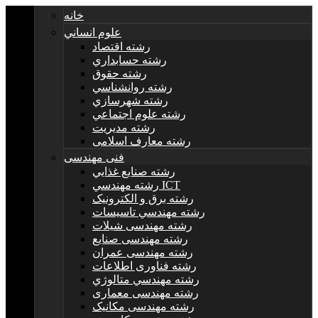
خانه
علوم انساني
رشته اقتصاد
رشته حسابداري
رشته حقوق
رشته روانشناسي
رشته شهرسازي
رشته علوم اجتماعي
رشته مديريت
رشته معارف اسلامی
فنی مهندسی
رشته صنايع غذايي
رشته مهندسي ICT
رشته برق و الکترونيک
رشته مهندسي تاسيسات
رشته مهندسی شیلات
رشته مهندسی صنایع
رشته مهندسی عمران
رشته فناوری اطلاعات
رشته مهندسي متالوژي
رشته مهندسی معماری
رشته مهندسی مکانیک