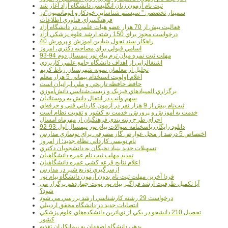
ثبت نام آزمون زبان انگليسي دانشگاه آزاد آغاز شد
سمينار تخصصي " سيستم شناسايي خودکارو اتوماسيون"در
فرهنگسراي فناوري اطلاعات
فعاليت بيش از 70 هزار عضو هيات علمي در دانشگاه آزاد
درخواست مجوز براي 150 رشته ارشد علوم پزشکي آزاد
40 راهکار سند تحول بنيادين آموزش و پرورش
اسامي قبولي براي مصاحبه دکتري، امروز
مهلت ثبت نمره میان ترم پیام نور نیمسال دوم 94-93
اشتغالزايي از اهداف دانشگاه جامع علمي کاربردي
تجليل از معلمان نمونه شهرستان رباط کريم
اعلام اولويت استخدام پيماني 5 هزار معلم
حافظ حافظه تاريخي و ملي ايرانيان است
برگزاري المپيادهاي فيزيک و زيست‌شناسي دانش‌آموزي
سهم وانت در انتقال دانش به روستائيان
ثبت‌نام بيش از 9 هزار نفر در آزمون کارداني فني و حرفه‌اي
خدمت به آموزش و پرورش، خدمت به کشور و تقويت نظام است
اجراي طرح رتبه بندي فرهنگيان از مهرماه امسال
دانلود رایگان پاسخنامه سوالات پیام نور نیمسال اول 93-92
اختصاص 5 درصد از محل عوارض گاز مصرفي براي نوسازي مدارس
نام نويسي کارداني نظام جديد؛ از امروز
تسهيلات جديد بنياد نخبگان به دانشجويان دکتري
تمديد مهلت ثبت نام عمره دانشگاهيان
اعلام نتايج قرعه کشي عمره دانشگاهيان
ازسرگيري توزيع شير در مدارس
فردا آخرین مهلت ثبت نام بدون آزمون دانشگاه پیام نور
آیا تکمیل ظرفیت ارشد فراگیر پیام نور نوبت چهاردهم برگزار می
شود؟
درخواست 29 رشته کارشناسي ارشد بررسي مي شود
انتصابات جديد در دانشگاه محقق اردبيلي
تحصيل 210 دانشجو در يکي از نوپاترين دانشکده‌هاي علوم پزشکي
کشور
بدهي دانشگاه اصفهان به پيمانکاران تغذيه