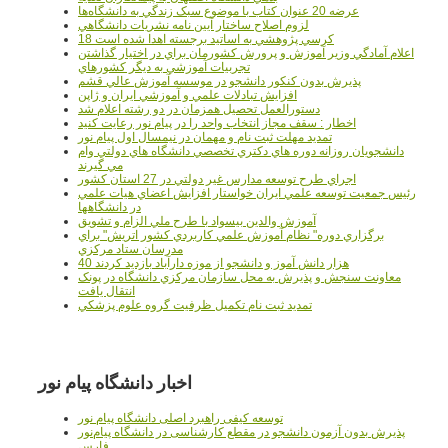
عرضه 20 عنوان کتاب با موضوع سبک زندگي به دانشگاه‌ها
لزوم اصلاح ساختار آيين نامه نشريات دانشگاهي
18 کرسي پژوهشي به اساتيد برجسته اهدا شده است
اعلام آمادگي وزير آموزش و پرورش کشورمان براي در اختيار گذاشتن
تجربيات آموزشي به ديگر کشورهاي
پذيرش بدون کنکور دانشجو در موسسه آموزش عالي قشم
افزايش تبادلات علمي و آموزشي ايران و ژاپن
دستورالعمل تحصیل همزمان در دو رشته اعلام شد
اخطار : سقف مجاز انتخاب واحد را در پیام نور رعایت کنید
تمدید مهلت ثبت نام و مهمان در نیمسال اول پیام نور
دانشجويان روزانه دوره هاي دكتري تخصصي دانشگاه هاي دولتي وام
مي گيرند
اجراي طرح توسعه مدارس غير دولتي در 27 استان کشور
رئيس جمعيت توسعه علمي ايران خواستار افزايش اعضاي هيات علمي
در دانشگاهها
آموزش والدين بيسواد با طرح ملي الزام و تشويق
برگزاري دوره" نظام آموزش علمي كاربردي كشور اتريش" براي
مدرسان ستاد مرکزي
40 هزار دانش آموز و دانشجو از موزه دارآباد بازديد کردند
معاونت سنجش و پذيرش به محل سازمان مرکزي دانشگاه در پونک
انتقال يافت
تمديد ثبت نام تکميل ظرفيت گروه علوم پزشکي
اخبار دانشگاه پیام نور
توسعه کیفی راهبرد اصلی دانشگاه پیام نور
پذیرش بدون آزمون دانشجو در مقطع کارشناسی در دانشگاه پیام‌نور
فارس