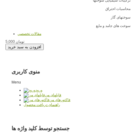
ترکیبات شیمیایی سوختها
محاسبات احتراق
سوختهای گاز
سوخت های جامد و مایع
مقالات تخصصي
5,000 تومان
منوی کاربری
Menu
ورود
فایلهای من
فاکتورهای من
راهنمای دریافت محصول
جستجو توسط کلید واژه ها