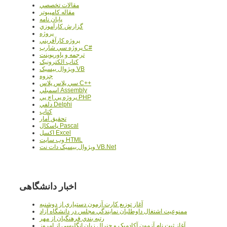
مقالات تخصصي
مقاله کامپیوتر
پایان نامه
گزارش کارآموزي
پروژه
پروژه کارآفريني
پروژه سي شارپ C#
ترجمه و پاورپوينت
کتاب الکترونيک
ويژوال بيسيک VB
جزوه
سي پلاس پلاس C++
اسمبلي Assembly
پروژه پي اچ پي PHP
دلفي Delphi
کتاب
تحقيق آمار
پاسکال Pascal
اکسل Excel
وب سايت HTML
ويژوال بيسيک دات نت VB.Net
اخبار دانشگاهی
آغاز توزيع کارت آزمون دستياري از دوشنبه
ممنوعيت اشتغال داوطلبان نمايندگي مجلس در دانشگاه آزاد
رتبه بندي فرهنگيان از مهر
آغاز ثبت نام آزمون آکادميک و جنرال زبان انگليسي از امروز