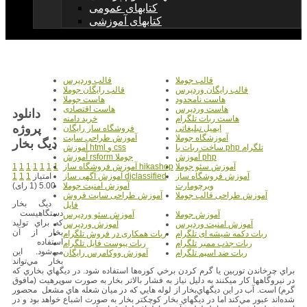
کتابهای عمومی
کتابهای آموزشی
قالب جوملا
قالب وردپرس
قالب رایگان وردپرس
قالب رایگان جوملا
هاست نامحدود
هاست جوملا
هاست وردپرس
هاست اقتصادی
دانلود
هاست ربات تلگرام
خرید دامنه
پروژه
ایمیل تبلیغاتی
فروشگاه ساز رایگان
آموزشگاه جوملا
آموزش طراحی سایت
دیگ بخار
ساخت ربات با php تلگرام
آموزش html و css
آموزش php
آموزش rsform جوملا
1
1
1
1
1
1
1
آموزش سئو جوملا
آموزش فروشگاه ساز hikashop
امتیاز
1
1
1
آموزش فروشگاه ساز
آموزش آگهی ساز djclassified
5.00 (1 رای)
ویرچومارت
آموزش امنیت جوملا
آموزش طراحی قالب جوملا
آموزش طراحی سایت فروش
ديگ بخار
فایل
دستگاهيست
آموزش جوملا
آموزش سئو وردپرس
كه براي توليد
آموزش امنیت وردپرس
آموزش وردپرس
بخار از آن
ربات دکمه شیشه ای تلگرام
ربات همکاری در فروش تلگرام
استفاده
ربات جذب ممبر تلگرام
ربات پیوست فایل تلگرام
مي‌شود. اين
ربات ضد اسپم تلگرام
آموزش ووکامرس رایگان
بخار مي‌تواند
براي چرخاندن توربين يا گرم كردن برخي كوره‌ها استفاده شود. در ديگهاي بخاري كه
در نيروگاهها كار ميكنند به دليل نياز به فشار بالاتر بخار به صورت سوپرهيت (مافوق
گرم) است. آب در اين ديگهاي‌بخار از لوله هايي كه در ميان شعله هاي مشعل محصور
شده‌اند عبور مي‌كند اما در ديگهاي بخار كوچكتر بخار به صورت اشباع خواهد بود و در