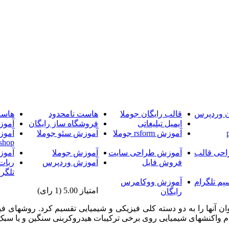
ن وردپرس
قالب رایگان جوملا
هاست نامحدود
هاست
ایمیل تبلیغاتی
فروشگاه ساز رایگان
آموز
آموزش rsform جوملا
آموزش سئو جوملا
آموز
shop
حی قالب
آموزش طراحی سایت
آموزش جوملا
آموز
فروش فایل
آموزش وردپرس
ربات
تلگرا
پم تلگرام
آموزش ووکامرس
امتیاز 5.00 (1 رای)
رایگان
 آنها را به دو دسته کلی فیزیکی و شیمیایی تقسیم کرد. روشهای فی
ام واکنشهای شیمیایی روی برخی ترکیبات هیدروکربنی سنگین و یا سبک 