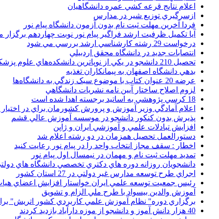
اعلام نتايج قرعه کشي عمره دانشگاهيان
ازسرگيري توزيع شير در مدارس
فردا آخرین مهلت ثبت نام بدون آزمون دانشگاه پیام نور
آیا تکمیل ظرفیت ارشد فراگیر پیام نور نوبت چهاردهم برگزار 
درخواست 29 رشته کارشناسي ارشد بررسي مي شود
انتصابات جديد در دانشگاه محقق اردبيلي
تحصيل 210 دانشجو در يکي از نوپاترين دانشکده‌هاي علوم پزشکي کشور
بدهي دانشگاه اصفهان به پيمانکاران تغذيه
عرضه 20 عنوان کتاب با موضوع سبک زندگي به دانشگاه‌ها
لزوم اصلاح ساختار آيين نامه نشريات دانشگاهي
18 کرسي پژوهشي به اساتيد برجسته اهدا شده است
اعلام آمادگي وزير آموزش و پرورش کشورمان براي در اختيار
پذيرش بدون کنکور دانشجو در موسسه آموزش عالي قشم
افزايش تبادلات علمي و آموزشي ايران و ژاپن
دستورالعمل تحصیل همزمان در دو رشته اعلام شد
اخطار : سقف مجاز انتخاب واحد را در پیام نور رعایت کنید
تمدید مهلت ثبت نام و مهمان در نیمسال اول پیام نور
دانشجويان روزانه دوره هاي دكتري تخصصي دانشگاه هاي دولتي
اجراي طرح توسعه مدارس غير دولتي در 27 استان کشور
رئيس جمعيت توسعه علمي ايران خواستار افزايش اعضاي هيات
آموزش والدين بيسواد با طرح ملي الزام و تشويق
برگزاري دوره" نظام آموزش علمي كاربردي كشور اتريش" بر
40 هزار دانش آموز و دانشجو از موزه دارآباد بازديد کردند