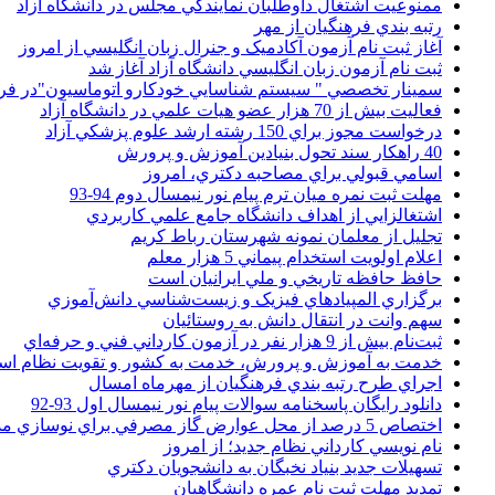
ممنوعيت اشتغال داوطلبان نمايندگي مجلس در دانشگاه آزاد
رتبه بندي فرهنگيان از مهر
آغاز ثبت نام آزمون آکادميک و جنرال زبان انگليسي از امروز
ثبت نام آزمون زبان انگليسي دانشگاه آزاد آغاز شد
سمينار تخصصي " سيستم شناسايي خودکارو اتوماسيون"در فر
فعاليت بيش از 70 هزار عضو هيات علمي در دانشگاه آزاد
درخواست مجوز براي 150 رشته ارشد علوم پزشکي آزاد
40 راهکار سند تحول بنيادين آموزش و پرورش
اسامي قبولي براي مصاحبه دکتري، امروز
مهلت ثبت نمره میان ترم پیام نور نیمسال دوم 94-93
اشتغالزايي از اهداف دانشگاه جامع علمي کاربردي
تجليل از معلمان نمونه شهرستان رباط کريم
اعلام اولويت استخدام پيماني 5 هزار معلم
حافظ حافظه تاريخي و ملي ايرانيان است
برگزاري المپيادهاي فيزيک و زيست‌شناسي دانش‌آموزي
سهم وانت در انتقال دانش به روستائيان
ثبت‌نام بيش از 9 هزار نفر در آزمون کارداني فني و حرفه‌اي
خدمت به آموزش و پرورش، خدمت به کشور و تقويت نظام ا
اجراي طرح رتبه بندي فرهنگيان از مهرماه امسال
دانلود رایگان پاسخنامه سوالات پیام نور نیمسال اول 93-92
اختصاص 5 درصد از محل عوارض گاز مصرفي براي نوسازي مدارس
نام نويسي کارداني نظام جديد؛ از امروز
تسهيلات جديد بنياد نخبگان به دانشجويان دکتري
تمديد مهلت ثبت نام عمره دانشگاهيان