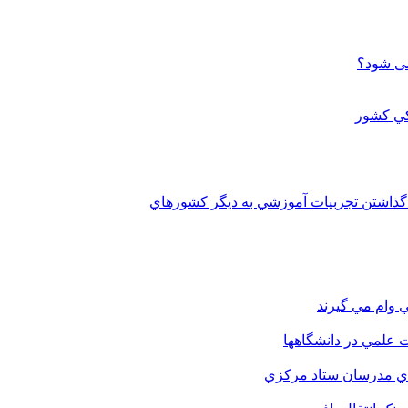
می شود؟
 گذاشتن تجربيات آموزشي به ديگر کشورهاي
 وام مي گيرند
 علمي در دانشگاهها
اي مدرسان ستاد مرکزي