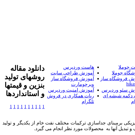
 جوملا
هاست وردپرس
دانلود مقاله
شگاه جوملا
آموزش طراحی سایت
روشهای تولید
ش فروشگاه ساز
آموزش فروشگاه ساز
hika
بنزین و قیمتها
ویرچومارت
ش سئو وردپرس
آموزش امنیت وردپرس
و استانداردها
 دکمه شیشه ای
ربات همکاری در فروش
م
تلگرام
1
1
1
1
1
1
1
1
1
1
زیکی برمبنای جداسازی ترکیبات مختلف نفت خام از یکدیگر و تولید
و تبدیل آنها به محصولات مورد نظر انجام می گیرد.