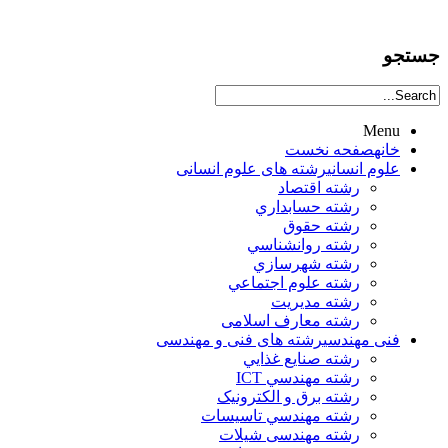
جستجو
Menu
خانه
صفحه نخست
علوم انساني
رشته های علوم انسانی
رشته اقتصاد
رشته حسابداري
رشته حقوق
رشته روانشناسي
رشته شهرسازي
رشته علوم اجتماعي
رشته مديريت
رشته معارف اسلامی
فنی مهندسی
رشته های فنی و مهندسی
رشته صنايع غذايي
رشته مهندسي ICT
رشته برق و الکترونيک
رشته مهندسي تاسيسات
رشته مهندسی شیلات