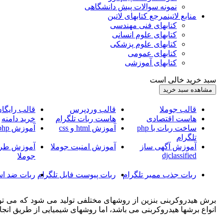
نمونه سوالات پیش دانشگاهی
منابع لاتین
مرجع کتابهای لاتین
کتابهای فنی مهندسی
کتابهای علوم انسانی
کتابهای علوم پزشکی
کتابهای عمومی
کتابهای آموزشی
سبد خرید خالی است
قالب جوملا
قالب وردپرس
قالب رایگا
هاست اقتصادی
هاست ربات تلگرام
خرید دامنه
ساخت ربات با php
آموزش html و css
آموزش php
تلگرام
آموزش آگهی ساز
آموزش امنیت جوملا
آموزش طرا
djclassified
جوملا
ربات جذب ممبر تلگرام
ربات پیوست فایل تلگرام
ربات ضد اس
برش هیدروکربنی بنزین از روشهای مختلفی تولید می شود که می توان
انواع برشها هیدروکربنی می باشد، اما روشهای شیمیایی از طریق انج