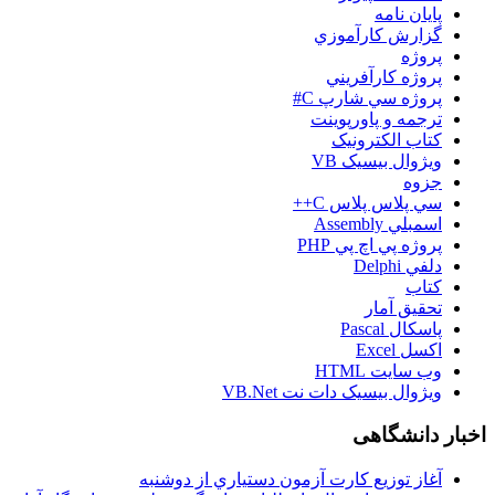
پایان نامه
گزارش کارآموزي
پروژه
پروژه کارآفريني
پروژه سي شارپ C#
ترجمه و پاورپوينت
کتاب الکترونيک
ويژوال بيسيک VB
جزوه
سي پلاس پلاس C++
اسمبلي Assembly
پروژه پي اچ پي PHP
دلفي Delphi
کتاب
تحقيق آمار
پاسکال Pascal
اکسل Excel
وب سايت HTML
ويژوال بيسيک دات نت VB.Net
اخبار دانشگاهی
آغاز توزيع کارت آزمون دستياري از دوشنبه