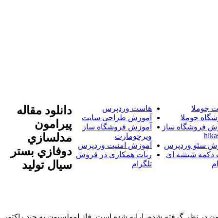
 جوملا
هاست وردپرس
دانلود مقاله
شگاه جوملا
آموزش طراحی سایت
پیرامون
ش فروشگاه ساز
آموزش فروشگاه ساز
hika
مدلسازي
ویرچومارت
ش سئو وردپرس
آموزش امنیت وردپرس
دوفازي بستر
 دکمه شیشه ای
ربات همکاری در فروش
سيال توليد
م
تلگرام
ن در نظر گرفته شده، ارايه شده است. فاز امولسيون به چند راکتور