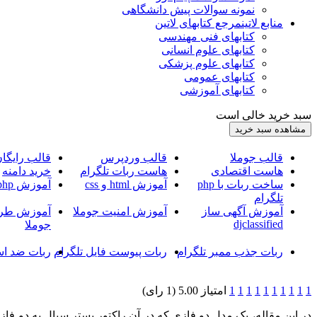
نمونه سوالات پیش دانشگاهی
منابع لاتین
مرجع کتابهای لاتین
کتابهای فنی مهندسی
کتابهای علوم انسانی
کتابهای علوم پزشکی
کتابهای عمومی
کتابهای آموزشی
سبد خرید خالی است
قالب جوملا
قالب وردپرس
قالب رایگا
هاست اقتصادی
هاست ربات تلگرام
خرید دامنه
ساخت ربات با php
آموزش html و css
آموزش php
تلگرام
آموزش آگهی ساز
آموزش امنیت جوملا
آموزش طرا
djclassified
جوملا
ربات جذب ممبر تلگرام
ربات پیوست فایل تلگرام
ربات ضد اس
1
1
1
1
1
1
1
1
1
1
امتیاز 5.00 (1 رای)
در اين مقاله، يک مدل دو فازي که در آن راکتور بستر سيال به دو ف