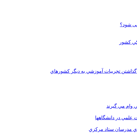
می شود؟
 گذاشتن تجربيات آموزشي به ديگر کشورهاي
 وام مي گيرند
 علمي در دانشگاهها
اي مدرسان ستاد مرکزي