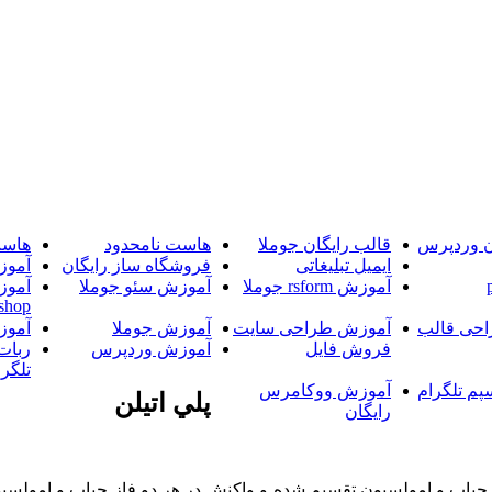
ن وردپرس
قالب رایگان جوملا
هاست نامحدود
هاست
ایمیل تبلیغاتی
فروشگاه ساز رایگان
آموز
آموزش rsform جوملا
آموزش سئو جوملا
آموز
shop
حی قالب
آموزش طراحی سایت
آموزش جوملا
آموز
فروش فایل
آموزش وردپرس
ربات
تلگرا
پم تلگرام
آموزش ووکامرس
پلي اتيلن
رایگان
از حباب و امولسيون تقسيم شده و واکنش در هر دو فاز حباب و امولسيو