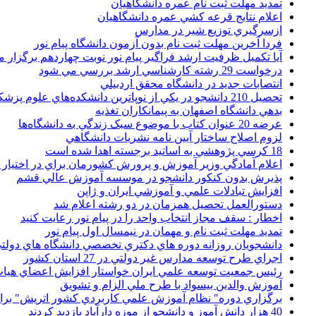
تمديد مهلت ثبت نام عمره دانشگاهيان
اعلام نتايج قرعه کشي عمره دانشگاهيان
ازسرگيري توزيع شير در مدارس
فردا آخرین مهلت ثبت نام بدون آزمون دانشگاه پیام نور
آیا تکمیل ظرفیت ارشد فراگیر پیام نور نوبت چهاردهم برگزار 
درخواست 29 رشته کارشناسي ارشد بررسي مي شود
انتصابات جديد در دانشگاه محقق اردبيلي
تحصيل 210 دانشجو در يکي از نوپاترين دانشکده‌هاي علوم پزشکي کشور
بدهي دانشگاه اصفهان به پيمانکاران تغذيه
عرضه 20 عنوان کتاب با موضوع سبک زندگي به دانشگاه‌ها
لزوم اصلاح ساختار آيين نامه نشريات دانشگاهي
18 کرسي پژوهشي به اساتيد برجسته اهدا شده است
اعلام آمادگي وزير آموزش و پرورش کشورمان براي در اختيار
پذيرش بدون کنکور دانشجو در موسسه آموزش عالي قشم
افزايش تبادلات علمي و آموزشي ايران و ژاپن
دستورالعمل تحصیل همزمان در دو رشته اعلام شد
اخطار : سقف مجاز انتخاب واحد را در پیام نور رعایت کنید
تمدید مهلت ثبت نام و مهمان در نیمسال اول پیام نور
دانشجويان روزانه دوره هاي دكتري تخصصي دانشگاه هاي دولتي
اجراي طرح توسعه مدارس غير دولتي در 27 استان کشور
رئيس جمعيت توسعه علمي ايران خواستار افزايش اعضاي هيات
آموزش والدين بيسواد با طرح ملي الزام و تشويق
برگزاري دوره" نظام آموزش علمي كاربردي كشور اتريش" بر
40 هزار دانش آموز و دانشجو از موزه دارآباد بازديد کردند