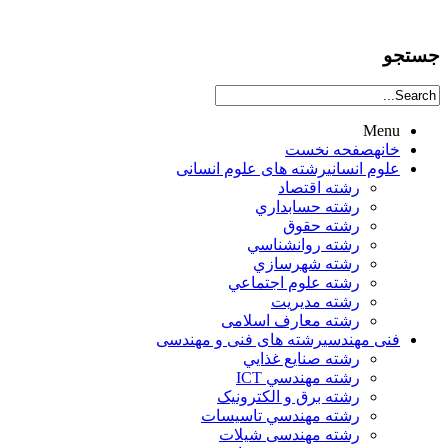
جستجو
Menu
خانه
صفحه نخست
علوم انساني
رشته های علوم انسانی
رشته اقتصاد
رشته حسابداري
رشته حقوق
رشته روانشناسي
رشته شهرسازي
رشته علوم اجتماعي
رشته مديريت
رشته معارف اسلامی
فنی مهندسی
رشته های فنی و مهندسی
رشته صنايع غذايي
رشته مهندسي ICT
رشته برق و الکترونيک
رشته مهندسي تاسيسات
رشته مهندسی شیلات