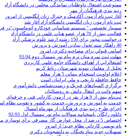
ممنوعيت اشتغال داوطلبان نمايندگي مجلس در دانشگاه آزاد
رتبه بندي فرهنگيان از مهر
آغاز ثبت نام آزمون آکادميک و جنرال زبان انگليسي از امروز
ثبت نام آزمون زبان انگليسي دانشگاه آزاد آغاز شد
سمينار تخصصي " سيستم شناسايي خودکارو اتوماسيون"در فر
فعاليت بيش از 70 هزار عضو هيات علمي در دانشگاه آزاد
درخواست مجوز براي 150 رشته ارشد علوم پزشکي آزاد
40 راهکار سند تحول بنيادين آموزش و پرورش
اسامي قبولي براي مصاحبه دکتري، امروز
مهلت ثبت نمره میان ترم پیام نور نیمسال دوم 94-93
اشتغالزايي از اهداف دانشگاه جامع علمي کاربردي
تجليل از معلمان نمونه شهرستان رباط کريم
اعلام اولويت استخدام پيماني 5 هزار معلم
حافظ حافظه تاريخي و ملي ايرانيان است
برگزاري المپيادهاي فيزيک و زيست‌شناسي دانش‌آموزي
سهم وانت در انتقال دانش به روستائيان
ثبت‌نام بيش از 9 هزار نفر در آزمون کارداني فني و حرفه‌اي
خدمت به آموزش و پرورش، خدمت به کشور و تقويت نظام ا
اجراي طرح رتبه بندي فرهنگيان از مهرماه امسال
دانلود رایگان پاسخنامه سوالات پیام نور نیمسال اول 93-92
اختصاص 5 درصد از محل عوارض گاز مصرفي براي نوسازي مدارس
نام نويسي کارداني نظام جديد؛ از امروز
تسهيلات جديد بنياد نخبگان به دانشجويان دکتري