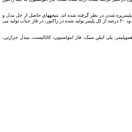
ليمريزه شدن در نظر گرفته شده اند. نتيجههاي حاصل از حل مدل و
داده هاي تجربي برای انديس ذوب پليمر و مقدار پليمر توليدی با هم مقايسه شده و تطبيق خوبي با يکديگر دارند. نتيجهها نشان می دهند که حدود ٢٠ درصد از کل پليمر توليد شده در راکتور، در فاز حباب توليد می
وپلیمر، پلی اتیلن سبک، فاز امولسیون، کاتالیست، مبدل حرارتی،