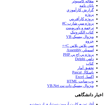
مقاله کامپیوتر
پایان نامه
گزارش کارآموزي
پروژه
پروژه کارآفريني
پروژه سي شارپ C#
ترجمه و پاورپوينت
کتاب الکترونيک
ويژوال بيسيک VB
جزوه
سي پلاس پلاس C++
اسمبلي Assembly
پروژه پي اچ پي PHP
دلفي Delphi
کتاب
تحقيق آمار
پاسکال Pascal
اکسل Excel
وب سايت HTML
ويژوال بيسيک دات نت VB.Net
اخبار دانشگاهی
آغاز توزيع کارت آزمون دستياري از دوشنبه