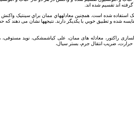
گرفته اند تقسيم شده اند.
يک استفاده شده است. همچنين معادلههاي ممان براي سينتيک واکنش پ
لسازی راکتور، معادله های ممان، علی کیاشمشکی، نوید مستوفی، هم
رارت، ضریب انتقال جرم، بستر سیال،