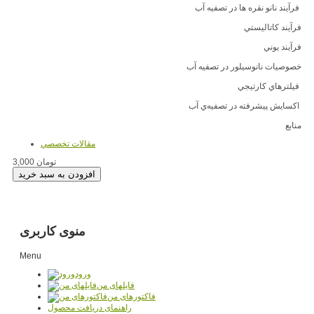
فرآيند نانو نقره ها در تصفيه آب
فرآيند کاتاليستي
فرآيند يوني
خصوصيات نانوسيلور در تصفيه آب
فيلترهاي کارتيجي
اکسا‌يش پيشرفته در تصفيه‌ي آب
منابع
مقالات تخصصي
3,000 تومان
منوی کاربری
Menu
ورود
فایلهای من
فاکتورهای من
راهنمای دریافت محصول