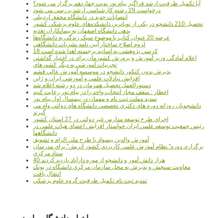
آیا تکمیل ظرفیت ارشد فراگیر پیام نور نوبت چهاردهم برگزار می شود؟
درخواست 29 رشته کارشناسي ارشد بررسي مي شود
انتصابات جديد در دانشگاه محقق اردبيلي
تحصيل 210 دانشجو در يکي از نوپاترين دانشکده‌هاي علوم پزشکي کشور
بدهي دانشگاه اصفهان به پيمانکاران تغذيه
عرضه 20 عنوان کتاب با موضوع سبک زندگي به دانشگاه‌ها
لزوم اصلاح ساختار آيين نامه نشريات دانشگاهي
18 کرسي پژوهشي به اساتيد برجسته اهدا شده است
اعلام آمادگي وزير آموزش و پرورش کشورمان براي در اختيار گذاشتن
تجربيات آموزشي به ديگر کشورهاي
پذيرش بدون کنکور دانشجو در موسسه آموزش عالي قشم
افزايش تبادلات علمي و آموزشي ايران و ژاپن
دستورالعمل تحصیل همزمان در دو رشته اعلام شد
اخطار : سقف مجاز انتخاب واحد را در پیام نور رعایت کنید
تمدید مهلت ثبت نام و مهمان در نیمسال اول پیام نور
دانشجويان روزانه دوره هاي دكتري تخصصي دانشگاه هاي دولتي وام مي
گيرند
اجراي طرح توسعه مدارس غير دولتي در 27 استان کشور
رئيس جمعيت توسعه علمي ايران خواستار افزايش اعضاي هيات علمي در
دانشگاهها
آموزش والدين بيسواد با طرح ملي الزام و تشويق
برگزاري دوره" نظام آموزش علمي كاربردي كشور اتريش" براي مدرسان
ستاد مرکزي
40 هزار دانش آموز و دانشجو از موزه دارآباد بازديد کردند
معاونت سنجش و پذيرش به محل سازمان مرکزي دانشگاه در پونک
انتقال يافت
تمديد ثبت نام تکميل ظرفيت گروه علوم پزشکي