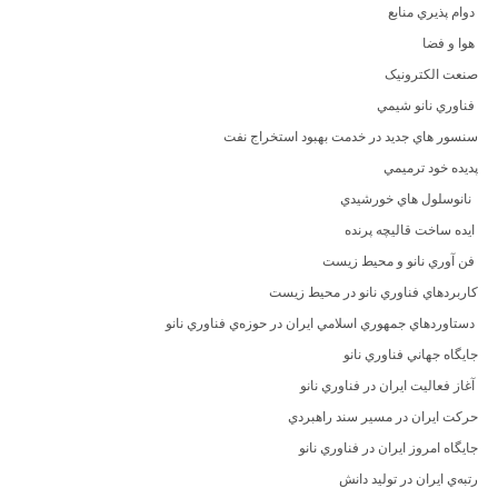
دوام پذيري منابع
هوا و فضا
صنعت الکترونيک
فناوري نانو شيمي
سنسور هاي جديد در خدمت بهبود استخراج نفت
پديده خود ترميمي
نانوسلول هاي خورشيدي
ايده ساخت قاليچه پرنده
فن آوري نانو و محيط زيست
کاربردهاي فناوري نانو در محيط زيست
دستاوردهاي جمهوري اسلامي ايران در حوزه‌ي فناوري نانو
جايگاه جهاني فناوري نانو
آغاز فعاليت ايران در فناوري نانو
حرکت ايران در مسير سند راهبردي
جايگاه امروز ايران در فناوري نانو
رتبه‌ي ايران در توليد دانش