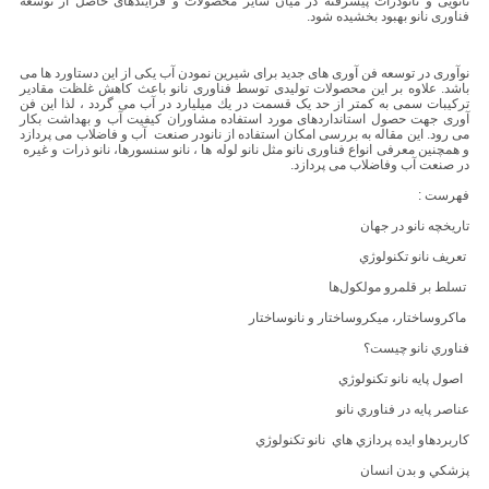
نانویی و نانوذرات پیشرفته در میان سایر محصولات و فرآیندهای حاصل از توسعه
فناوری نانو بهبود بخشیده شود.
نوآوری در توسعه فن آوری های جدید برای شیرین نمودن آب یکی از این دستاورد ها می
باشد. علاوه بر این محصولات تولیدی توسط فناوری نانو باعث کاهش غلظت مقادیر
ترکیبات سمی به کمتر از حد یک قسمت در يك میلیارد در آب می گردد ، لذا این فن
آوری جهت حصول استانداردهای مورد استفاده مشاوران کیفیت آب و بهداشت بکار
می رود. این مقاله به بررسی امکان استفاده از نانودر صنعت آب و فاضلاب می پردازد
و همچنین معرفی انواع فناوری نانو مثل نانو لوله ها ، نانو سنسورها، نانو ذرات و غیره
در صنعت آب وفاضلاب می پردازد.
فهرست :
تاريخچه نانو در جهان
تعريف نانو تكنولوژي
تسلط بر قلمرو مولکول‌ها
ماکروساختار، ميکروساختار و نانوساختار
فناوري نانو چيست؟
اصول پايه نانو تكنولوژي
عناصر پايه در فناوري نانو
کاربردهاو ايده پردازي هاي نانو تکنولوژي
پزشکي و بدن انسان