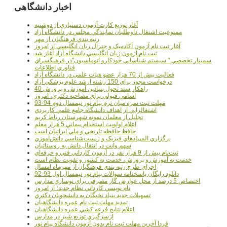
اخبار دانشگاهی
آغاز توزيع کارت آزمون دستياري از دوشنبه
ممنوعيت اشتغال داوطلبان نمايندگي مجلس در دانشگاه آزاد
رتبه بندي فرهنگيان از مهر
آغاز ثبت نام آزمون آکادميک و جنرال زبان انگليسي از امروز
ثبت نام آزمون زبان انگليسي دانشگاه آزاد آغاز شد
سمينار تخصصي " سيستم شناسايي خودکارو اتوماسيون"در فرهنگسراي
فناوري اطلاعات
فعاليت بيش از 70 هزار عضو هيات علمي در دانشگاه آزاد
درخواست مجوز براي 150 رشته ارشد علوم پزشکي آزاد
40 راهکار سند تحول بنيادين آموزش و پرورش
اسامي قبولي براي مصاحبه دکتري، امروز
مهلت ثبت نمره میان ترم پیام نور نیمسال دوم 94-93
اشتغالزايي از اهداف دانشگاه جامع علمي کاربردي
تجليل از معلمان نمونه شهرستان رباط کريم
اعلام اولويت استخدام پيماني 5 هزار معلم
حافظ حافظه تاريخي و ملي ايرانيان است
برگزاري المپيادهاي فيزيک و زيست‌شناسي دانش‌آموزي
سهم وانت در انتقال دانش به روستائيان
ثبت‌نام بيش از 9 هزار نفر در آزمون کارداني فني و حرفه‌اي
خدمت به آموزش و پرورش، خدمت به کشور و تقويت نظام است
اجراي طرح رتبه بندي فرهنگيان از مهرماه امسال
دانلود رایگان پاسخنامه سوالات پیام نور نیمسال اول 93-92
اختصاص 5 درصد از محل عوارض گاز مصرفي براي نوسازي مدارس
نام نويسي کارداني نظام جديد؛ از امروز
تسهيلات جديد بنياد نخبگان به دانشجويان دکتري
تمديد مهلت ثبت نام عمره دانشگاهيان
اعلام نتايج قرعه کشي عمره دانشگاهيان
ازسرگيري توزيع شير در مدارس
فردا آخرین مهلت ثبت نام بدون آزمون دانشگاه پیام نور