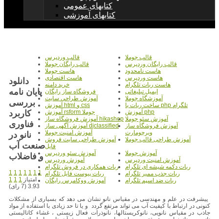
کتابهای عمومی
کتابهای آموزشی
قالب جوملا
قالب وردپرس
قالب رایگان وردپرس
قالب رایگان جوملا
هاست نامحدود
هاست جوملا
هاست وردپرس
هاست اقتصادی
دانلود
هاست ربات تلگرام
خرید دامنه
پایان نامه
ایمیل تبلیغاتی
فروشگاه ساز رایگان
آموزشگاه جوملا
آموزش طراحی سایت
بررسی
ساخت ربات با php تلگرام
آموزش html و css
کاربرد
آموزش php
آموزش rsform جوملا
آموزش سئو جوملا
آموزش فروشگاه ساز hikashop
فناوری
آموزش فروشگاه ساز
آموزش آگهی ساز djclassified
ویرچومارت
آموزش امنیت جوملا
نانو در
آموزش طراحی قالب جوملا
آموزش طراحی سایت فروش
صنعت آب
فایل
آموزش جوملا
آموزش سئو وردپرس
و فاضلاب
آموزش امنیت وردپرس
آموزش وردپرس
ربات دکمه شیشه ای تلگرام
ربات همکاری در فروش تلگرام
1
1
1
1
1
1
1
ربات جذب ممبر تلگرام
ربات پیوست فایل تلگرام
امتیاز
1
1
1
ربات ضد اسپم تلگرام
آموزش ووکامرس رایگان
3.93 (7 رای)
پیشرفت در علم و مهندسی در مقیاس نانو نشان می دهد که بسیاری از مشکلات
کنونی در ارتباط با کیفیت آب می تواند مرتفع گردد و یا تا حد زیادی با استفاده از مواد
جاذب در مقیاس نانویی، نانوکریستالها، نانوذرات فعال زیستی ، غشاء کاتالیستی