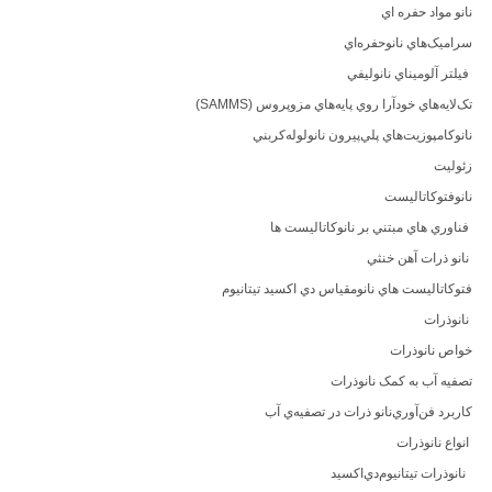
نانو مواد حفره اي
سراميک‌هاي نانو‌حفره‌اي
فيلتر آلوميناي نانوليفي
تک‌لايه‌هاي خودآرا روي پايه‌هاي مزوپروس (SAMMS)
نانوکامپوزيت‌هاي پلي‌پيرون نانولوله‌کربني
زئوليت
نانوفتوكاتاليست
فناوري هاي مبتني بر نانوکاتاليست ها
نانو ذرات آهن خنثي
فتوکاتاليست هاي نانومقياس دي اکسيد تيتانيوم
نانوذرات
خواص نانوذرات
تصفيه آب به کمک نانوذرات
کاربرد فن‌آوري‌نانو ذرات در تصفيه‌ي آب
انواع نانوذرات
نانوذرات تيتانيوم‌دي‌اکسيد