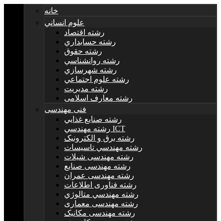
خانه
علوم انساني
رشته اقتصاد
رشته حسابداري
رشته حقوق
رشته روانشناسي
رشته شهرسازي
رشته علوم اجتماعي
رشته مديريت
رشته معارف اسلامی
فنی مهندسی
رشته صنايع غذايي
رشته مهندسي ICT
رشته برق و الکترونيک
رشته مهندسي تاسيسات
رشته مهندسی شیلات
رشته مهندسی صنایع
رشته مهندسی عمران
رشته فناوری اطلاعات
رشته مهندسي متالوژي
رشته مهندسی معماری
رشته مهندسی مکانیک