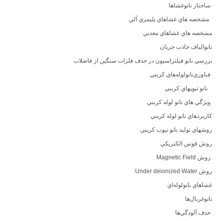
ساختار نانوغشاها
مشخصه هاي غشاهاي پليمري آلي
مشخصه هاي غشاهاي معدني
نانوالياف جاذب جريان
بررسي نانو فيلتراسيون در حذف فلزات سنگين از فاضلاب
فناوري‌نانولوله‌هاي کربني
نانو تيوپهاي كربني
ويژگي هاي نانو لوله کربني
کاربردهاي نانو لوله کربني
روشهاي توليد نانو تيوب كربني
روش قوس الكتريكي
روش Magnetic Field
روش Under deionized Water:
غشاهاي نانولوله‌‌اي
نانوغربال‌ها
حذف آلودگي‌ها