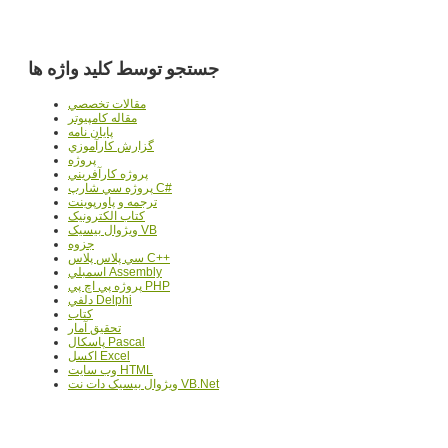
جستجو توسط کلید واژه ها
مقالات تخصصي
مقاله کامپیوتر
پایان نامه
گزارش کارآموزي
پروژه
پروژه کارآفريني
پروژه سي شارپ C#
ترجمه و پاورپوينت
کتاب الکترونيک
ويژوال بيسيک VB
جزوه
سي پلاس پلاس C++
اسمبلي Assembly
پروژه پي اچ پي PHP
دلفي Delphi
کتاب
تحقيق آمار
پاسکال Pascal
اکسل Excel
وب سايت HTML
ويژوال بيسيک دات نت VB.Net