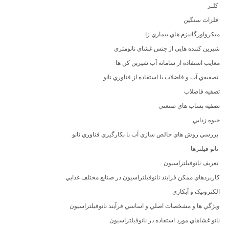
کلـر
فلزات سنگين
ميکرواورگانيزم هاي بيماري زا
شيرين کننده هايي از جنس غشاي نانومتري
معايب استفاده از سامانه آب شيرين کن ها
تصفيه‌ي آب و فاضلاب با استفاده از فناوري نانو
تصفيه فاضلاب
تصفيه پساب هاي صنعتي
جيوه زدايي
بررسي روش هاي خالص سازي آب با بکارگيري فناوري نانو
نانو فيلترها
تعريف نانوفيلتراسيون
کاربردهاي ممکن فرايند نانوفيلتراسيون در صنايع مختلف غذايي
الکترونيک و آبکاري
ويژگي ها و مشخصات اصلي و اساسي فرآيند نانوفيلتراسيون
نانو غشاهاي مورد استفاده در نانوفيلتراسيون