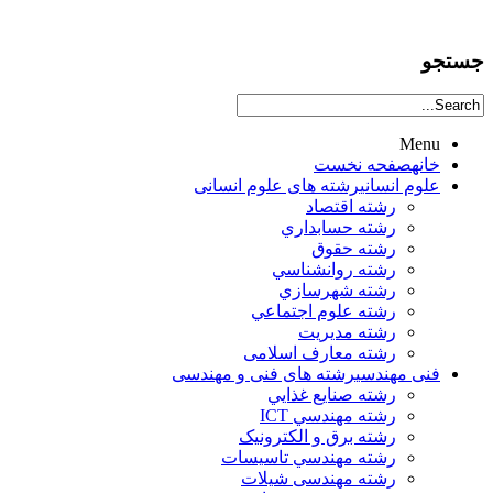
جستجو
Menu
خانه
صفحه نخست
علوم انساني
رشته های علوم انسانی
رشته اقتصاد
رشته حسابداري
رشته حقوق
رشته روانشناسي
رشته شهرسازي
رشته علوم اجتماعي
رشته مديريت
رشته معارف اسلامی
فنی مهندسی
رشته های فنی و مهندسی
رشته صنايع غذايي
رشته مهندسي ICT
رشته برق و الکترونيک
رشته مهندسي تاسيسات
رشته مهندسی شیلات