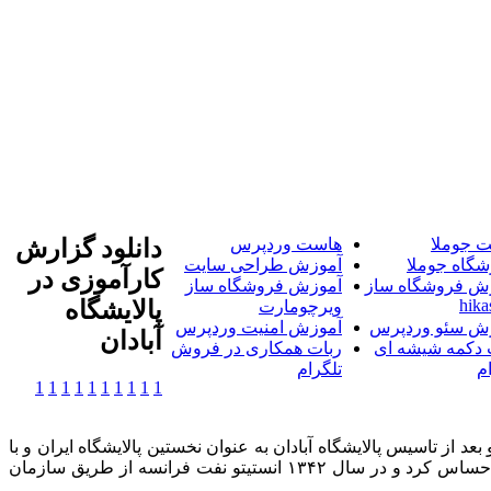
 جوملا
هاست وردپرس
دانلود گزارش
شگاه جوملا
آموزش طراحی سایت
کارآموزی در
ش فروشگاه ساز
آموزش فروشگاه ساز
hika
پالایشگاه
ویرچومارت
ش سئو وردپرس
آموزش امنیت وردپرس
آبادان
 دکمه شیشه ای
ربات همکاری در فروش
م
تلگرام
1
1
1
1
1
1
1
1
1
1
 تاسیس پالایشگاه آبادان به عنوان نخستین پالایشگاه ایران و با
توجه به وجود گاز فراوان همراه با نفت استخراجی و همچنین کشف میادین گازی در سال های بعد کشور نیاز به محصولات پتروشیمی را احساس کرد و در سال ۱۳۴۲ انستیتو نفت فرانسه از طریق سازمان