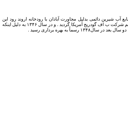
ع آب شیرین دائمی بدلیل مجاورت آبادان با رودخانه اروند رود این
مطالعات منجر انتخاب شهر آبادان و به تاسیس شرکت سهامی پتروشیمی آبادان با مشارکت ۷۴ % سهم شرکت ملی پتروشیمی و ۲۶% سهم شرکت ب اف گودریج آمریکا گردید . و در سال ۱۳۴۶ به دلیل اینکه
به بهره برداری رسید .