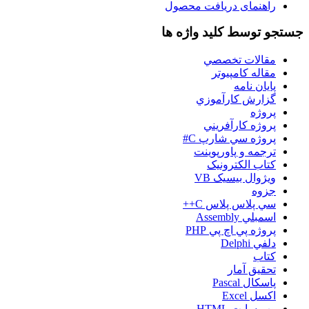
راهنمای دریافت محصول
جستجو توسط کلید واژه ها
مقالات تخصصي
مقاله کامپیوتر
پایان نامه
گزارش کارآموزي
پروژه
پروژه کارآفريني
پروژه سي شارپ C#
ترجمه و پاورپوينت
کتاب الکترونيک
ويژوال بيسيک VB
جزوه
سي پلاس پلاس C++
اسمبلي Assembly
پروژه پي اچ پي PHP
دلفي Delphi
کتاب
تحقيق آمار
پاسکال Pascal
اکسل Excel
وب سايت HTML