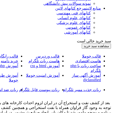
نمونه سوالات پیش دانشگاهی
منابع لاتین
مرجع کتابهای لاتین
کتابهای فنی مهندسی
کتابهای علوم انسانی
کتابهای علوم پزشکی
کتابهای عمومی
کتابهای آموزشی
سبد خرید خالی است
قالب جوملا
قالب وردپرس
قالب رایگا
هاست اقتصادی
هاست ربات تلگرام
خرید دامنه
ساخت ربات با php
آموزش html و css
آموزش php
تلگرام
آموزش آگهی ساز
آموزش امنیت جوملا
آموزش طرا
djclassified
جوملا
ربات جذب ممبر تلگرام
ربات پیوست فایل تلگرام
ربات ضد اس
بعد از کشف نفت و استخراج آن در ایران لزوم احداث کارخانه های ب
برنامه و بودجه مامور شد تا مکان یابی ایجاد صنایع پتروشیمی در ایران