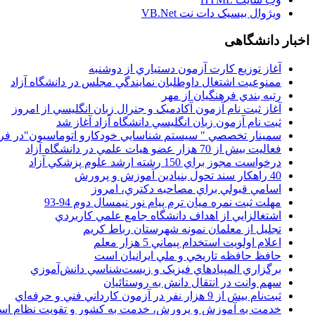
ويژوال بيسيک دات نت VB.Net
اخبار دانشگاهی
آغاز توزيع کارت آزمون دستياري از دوشنبه
ممنوعيت اشتغال داوطلبان نمايندگي مجلس در دانشگاه آزاد
رتبه بندي فرهنگيان از مهر
آغاز ثبت نام آزمون آکادميک و جنرال زبان انگليسي از امروز
ثبت نام آزمون زبان انگليسي دانشگاه آزاد آغاز شد
سمينار تخصصي " سيستم شناسايي خودکارو اتوماسيون"در فر
فعاليت بيش از 70 هزار عضو هيات علمي در دانشگاه آزاد
درخواست مجوز براي 150 رشته ارشد علوم پزشکي آزاد
40 راهکار سند تحول بنيادين آموزش و پرورش
اسامي قبولي براي مصاحبه دکتري، امروز
مهلت ثبت نمره میان ترم پیام نور نیمسال دوم 94-93
اشتغالزايي از اهداف دانشگاه جامع علمي کاربردي
تجليل از معلمان نمونه شهرستان رباط کريم
اعلام اولويت استخدام پيماني 5 هزار معلم
حافظ حافظه تاريخي و ملي ايرانيان است
برگزاري المپيادهاي فيزيک و زيست‌شناسي دانش‌آموزي
سهم وانت در انتقال دانش به روستائيان
ثبت‌نام بيش از 9 هزار نفر در آزمون کارداني فني و حرفه‌اي
خدمت به آموزش و پرورش، خدمت به کشور و تقويت نظام ا