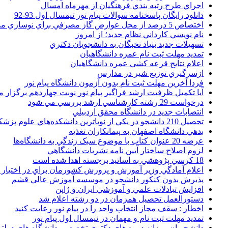
اجراي طرح رتبه بندي فرهنگيان از مهرماه امسال
دانلود رایگان پاسخنامه سوالات پیام نور نیمسال اول 93-92
اختصاص 5 درصد از محل عوارض گاز مصرفي براي نوسازي مدارس
نام نويسي کارداني نظام جديد؛ از امروز
تسهيلات جديد بنياد نخبگان به دانشجويان دکتري
تمديد مهلت ثبت نام عمره دانشگاهيان
اعلام نتايج قرعه کشي عمره دانشگاهيان
ازسرگيري توزيع شير در مدارس
فردا آخرین مهلت ثبت نام بدون آزمون دانشگاه پیام نور
آیا تکمیل ظرفیت ارشد فراگیر پیام نور نوبت چهاردهم برگزار 
درخواست 29 رشته کارشناسي ارشد بررسي مي شود
انتصابات جديد در دانشگاه محقق اردبيلي
تحصيل 210 دانشجو در يکي از نوپاترين دانشکده‌هاي علوم پزشکي کشور
بدهي دانشگاه اصفهان به پيمانکاران تغذيه
عرضه 20 عنوان کتاب با موضوع سبک زندگي به دانشگاه‌ها
لزوم اصلاح ساختار آيين نامه نشريات دانشگاهي
18 کرسي پژوهشي به اساتيد برجسته اهدا شده است
اعلام آمادگي وزير آموزش و پرورش کشورمان براي در اختيار
پذيرش بدون کنکور دانشجو در موسسه آموزش عالي قشم
افزايش تبادلات علمي و آموزشي ايران و ژاپن
دستورالعمل تحصیل همزمان در دو رشته اعلام شد
اخطار : سقف مجاز انتخاب واحد را در پیام نور رعایت کنید
تمدید مهلت ثبت نام و مهمان در نیمسال اول پیام نور
دانشجويان روزانه دوره هاي دكتري تخصصي دانشگاه هاي دولتي