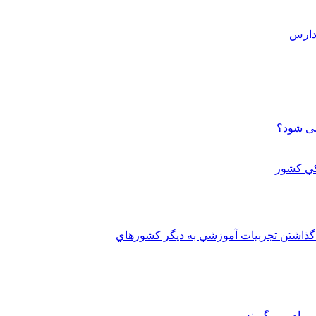
می شود؟
 گذاشتن تجربيات آموزشي به ديگر کشورهاي
 وام مي گيرند