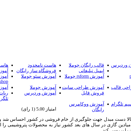
ن وردپرس
قالب رایگان جوملا
هاست نامحدود
هاست
ایمیل تبلیغاتی
فروشگاه ساز رایگان
آموز
آموزش rsform جوملا
آموزش سئو جوملا
آموز
shop
حی قالب
آموزش طراحی سایت
آموزش جوملا
آموز
فروش فایل
آموزش وردپرس
ربات
تلگرا
پم تلگرام
آموزش ووکامرس
امتیاز 5.00 (1 رای)
رایگان
الا دست مبدل جهت جلوگیری از خام فروشی در کشور احساس شد و بعد از
 را بررسی کند.