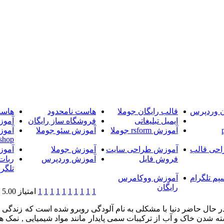
ن وردپرس
قالب رایگان جوملا
هاست نامحدود
هاست
ایمیل تبلیغاتی
فروشگاه ساز رایگان
آموز
آموزش rsform جوملا
آموزش سئو جوملا
آموز
shop
حی قالب
آموزش طراحی سایت
آموزش جوملا
آموز
فروش فایل
آموزش وردپرس
ربات
تلگرا
پم تلگرام
آموزش ووکامرس
رایگان
1
1
1
1
1
1
1
1
1
1
امتیاز 5.00 (1 رای)
ر حال حاضر دنیا با مشکلی به نام آلودگی روبرو شده است که زندگی
شدن خاک و آب از ترکیبات سمی پایدار مانند مواد شیمیایی , نمک ها ,