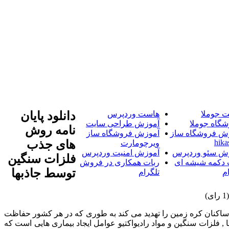
 جوملا
هاست وردپرس
دانلود پایان
شگاه جوملا
آموزش طراحی سایت
نامه روش
ش فروشگاه ساز
آموزش فروشگاه ساز
hika
های جذب
ویرچومارت
ش سئو وردپرس
آموزش امنیت وردپرس
فلزات سنگین
 دکمه شیشه ای
ربات همکاری در فروش
توسط جاذبها
م
تلگرام
 ساکنان کره زمین را تهدید می کند به طوری که در هر کشور حفاظت
 فلزات سنگین و مواد رادیواکتیو عوامل ایجاد بیماری هایی است که