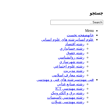
جستجو
Menu
خانه
صفحه نخست
علوم انساني
رشته های علوم انسانی
رشته اقتصاد
رشته حسابداري
رشته حقوق
رشته روانشناسي
رشته شهرسازي
رشته علوم اجتماعي
رشته مديريت
رشته معارف اسلامی
فنی مهندسی
رشته های فنی و مهندسی
رشته صنايع غذايي
رشته مهندسي ICT
رشته برق و الکترونيک
رشته مهندسي تاسيسات
رشته مهندسی شیلات