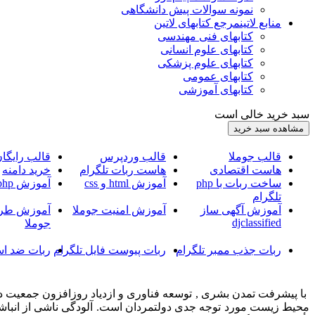
نمونه سوالات پیش دانشگاهی
منابع لاتین
مرجع کتابهای لاتین
کتابهای فنی مهندسی
کتابهای علوم انسانی
کتابهای علوم پزشکی
کتابهای عمومی
کتابهای آموزشی
سبد خرید خالی است
قالب جوملا
قالب وردپرس
قالب رایگا
هاست اقتصادی
هاست ربات تلگرام
خرید دامنه
ساخت ربات با php
آموزش html و css
آموزش php
تلگرام
آموزش آگهی ساز
آموزش امنیت جوملا
آموزش طرا
djclassified
جوملا
ربات جذب ممبر تلگرام
ربات پیوست فایل تلگرام
ربات ضد اس
با پیشرفت تمدن بشری , توسعه فناوری و ازدیاد روزافزون جمعیت د
محیط زیست مورد توجه جدی دولتمردان است. آلودگی ناشی از انباشته 