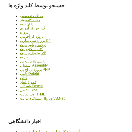
جستجو توسط کلید واژه ها
مقالات تخصصي
مقاله کامپیوتر
پایان نامه
گزارش کارآموزي
پروژه
پروژه کارآفريني
پروژه سي شارپ C#
ترجمه و پاورپوينت
کتاب الکترونيک
ويژوال بيسيک VB
جزوه
سي پلاس پلاس C++
اسمبلي Assembly
پروژه پي اچ پي PHP
دلفي Delphi
کتاب
تحقيق آمار
پاسکال Pascal
اکسل Excel
وب سايت HTML
ويژوال بيسيک دات نت VB.Net
اخبار دانشگاهی
آغاز توزيع کارت آزمون دستياري از دوشنبه