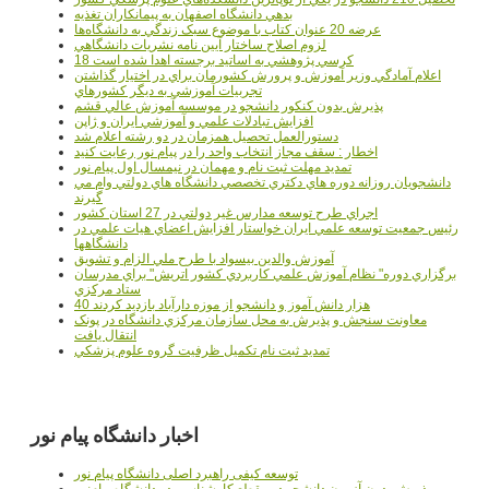
بدهي دانشگاه اصفهان به پيمانکاران تغذيه
عرضه 20 عنوان کتاب با موضوع سبک زندگي به دانشگاه‌ها
لزوم اصلاح ساختار آيين نامه نشريات دانشگاهي
18 کرسي پژوهشي به اساتيد برجسته اهدا شده است
اعلام آمادگي وزير آموزش و پرورش کشورمان براي در اختيار گذاشتن
تجربيات آموزشي به ديگر کشورهاي
پذيرش بدون کنکور دانشجو در موسسه آموزش عالي قشم
افزايش تبادلات علمي و آموزشي ايران و ژاپن
دستورالعمل تحصیل همزمان در دو رشته اعلام شد
اخطار : سقف مجاز انتخاب واحد را در پیام نور رعایت کنید
تمدید مهلت ثبت نام و مهمان در نیمسال اول پیام نور
دانشجويان روزانه دوره هاي دكتري تخصصي دانشگاه هاي دولتي وام مي
گيرند
اجراي طرح توسعه مدارس غير دولتي در 27 استان کشور
رئيس جمعيت توسعه علمي ايران خواستار افزايش اعضاي هيات علمي در
دانشگاهها
آموزش والدين بيسواد با طرح ملي الزام و تشويق
برگزاري دوره" نظام آموزش علمي كاربردي كشور اتريش" براي مدرسان
ستاد مرکزي
40 هزار دانش آموز و دانشجو از موزه دارآباد بازديد کردند
معاونت سنجش و پذيرش به محل سازمان مرکزي دانشگاه در پونک
انتقال يافت
تمديد ثبت نام تکميل ظرفيت گروه علوم پزشکي
اخبار دانشگاه پیام نور
توسعه کیفی راهبرد اصلی دانشگاه پیام نور
پذیرش بدون آزمون دانشجو در مقطع کارشناسی در دانشگاه پیام‌نور