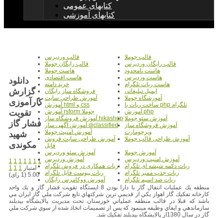
کتابهای عمومی
کتابهای آموزشی
قالب جوملا
قالب وردپرس
قالب رایگان وردپرس
قالب رایگان جوملا
هاست نامحدود
هاست جوملا
هاست وردپرس
هاست اقتصادی
دانلود
هاست ربات تلگرام
خرید دامنه
گزارش
ایمیل تبلیغاتی
فروشگاه ساز رایگان
آموزشگاه جوملا
آموزش طراحی سایت
کارآموزی
ساخت ربات با php تلگرام
آموزش html و css
تقویت
آموزش php
آموزش rsform جوملا
آموزش سئو جوملا
آموزش فروشگاه ساز hikashop
فشار گاز
آموزش فروشگاه ساز
آموزش آگهی ساز djclassified
ویرچومارت
آموزش امنیت جوملا
شهید
آموزش طراحی قالب جوملا
آموزش طراحی سایت فروش
مکوندی
فایل
آموزش جوملا
آموزش سئو وردپرس
آموزش امنیت وردپرس
آموزش وردپرس
1
1
1
1
1
1
1
ربات دکمه شیشه ای تلگرام
ربات همکاری در فروش تلگرام
امتیاز
1
1
1
ربات جذب ممبر تلگرام
ربات پیوست فایل تلگرام
5.00 (1 رای)
ربات ضد اسپم تلگرام
آموزش ووکامرس رایگان
منطقه يك عمليات انتقال گاز با دارا بودن 8 ايستگاه تقويت فشار گاز و يك واحد
كارخانه تفكيك گاز اهواز يكي از قديمي ترين شركتهاي تابع شركت ملي گاز ايران مي
باشد كه قبلا در قالب منطقه عملياتي خوزستان تحت مديريت پالايشگاه بيدبلند
سازماندهي و ايفاي وظيفه مينمود كه پس از تصميمات اتخاذ شده از سوي شركت ملي
گاز در سال 1380از پالايشگاه بيدبلند تفكيك شد.