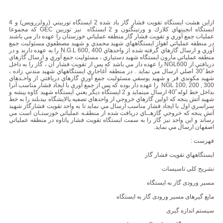
ازاين هشت ايستگاه تقويت فشار گاز ياد شده 2 ايستگاه توربيني (رولزرويس) و 4
ايستگاه انجينهاي كلارك و ورتينگتون و 2 ايستگاه نيز توربين GEC كه مجموعا
عمليات جمع آوري و تقويت فشار گاز منطقه عملياتي خوزستان را عهده دار مي باشند
در منطقه عملياتي اهواز ايستگاههاي شهيد محمدي و شهيد مصطفوي مسئوليت جمع
آوري و ارسال گازهاي گرفته شده از واحدهاي N.G.L 600, 400 را به عهده دارند و در
منطقه عملياتي مارون ايستگاه شهيد دستياري ، مسئوليت جمع آوري و ارسال گازهاي
دريافتي از NGL600 را عهده دار مي باشد كه پس از تقويت فشار آن ، گاز را به داخل
خط ً30 اصلي ارسال مي نمايد . در منطقه آغاجاري ايستگاههاي شهيد مندني زاده ،
شهيد مكوندي فر و شهيد يوسفي مسئوليت جمع آوري گازهاي دريافتي از واحـدهاي
NGL 100, 200 , 300 را عهده دار بوده كه پس از جمع آوري با ايجاد فشار مناسب آنرا
بداخل خط لوله ً40 ارسال مينمايد و 2 ايستگاه ديگر يعني ايستگاه شهيد كاوه پيشه و
شهيد آتش پنجه كه اولين گازهاي خروجي از واحدهاي تصفيه پالايشگاه بيدبلند را به خط
سراسري اول با ايجاد فشار مناسب ارسال مي نمايد تا به واحد تقويت فشارگاز شهيد
آتش پنجه كه خروجي گازهــاي دريافت شده از منطقـه عملياتي خوزستـان است مي
رساند و اين واحد نيز گاز را به سمت ايستگاه تقويت فشار پاتاوه در منطقه عملياتي
اصفهان ارسال مي نمايد.
فهرست :
ايستگاههاي تقويت فشار گاز
تشریح کلی تاسیسات
مسیر ورودی گاز به ایستگاه
مایع گیرهای مسیر ورودی گاز به ایستگاه
سیستم اندازه گیری