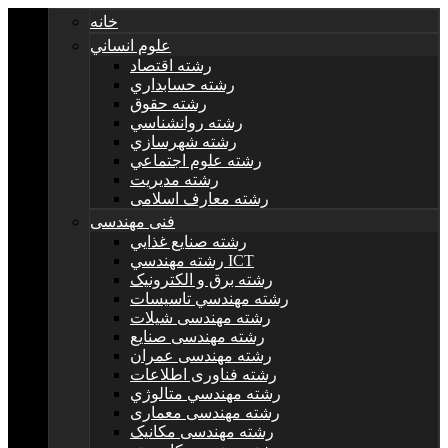
خانه
علوم انساني
رشته اقتصاد
رشته حسابداري
رشته حقوق
رشته روانشناسي
رشته شهرسازي
رشته علوم اجتماعي
رشته مديريت
رشته معارف اسلامی
فنی مهندسی
رشته صنايع غذايي
رشته مهندسي ICT
رشته برق و الکترونيک
رشته مهندسي تاسيسات
رشته مهندسی شیلات
رشته مهندسی صنایع
رشته مهندسی عمران
رشته فناوری اطلاعات
رشته مهندسي متالوژي
رشته مهندسی معماری
رشته مهندسی مکانیک