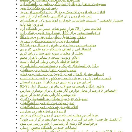
ممنوعيت اشتغال داوطلبان نمايندگي مجلس در دانشگاه آزاد
رتبه بندي فرهنگيان از مهر
آغاز ثبت نام آزمون آکادميک و جنرال زبان انگليسي از امروز
ثبت نام آزمون زبان انگليسي دانشگاه آزاد آغاز شد
سمينار تخصصي " سيستم شناسايي خودکارو اتوماسيون"در فرهنگسراي
فناوري اطلاعات
فعاليت بيش از 70 هزار عضو هيات علمي در دانشگاه آزاد
درخواست مجوز براي 150 رشته ارشد علوم پزشکي آزاد
40 راهکار سند تحول بنيادين آموزش و پرورش
اسامي قبولي براي مصاحبه دکتري، امروز
مهلت ثبت نمره میان ترم پیام نور نیمسال دوم 94-93
اشتغالزايي از اهداف دانشگاه جامع علمي کاربردي
تجليل از معلمان نمونه شهرستان رباط کريم
اعلام اولويت استخدام پيماني 5 هزار معلم
حافظ حافظه تاريخي و ملي ايرانيان است
برگزاري المپيادهاي فيزيک و زيست‌شناسي دانش‌آموزي
سهم وانت در انتقال دانش به روستائيان
ثبت‌نام بيش از 9 هزار نفر در آزمون کارداني فني و حرفه‌اي
خدمت به آموزش و پرورش، خدمت به کشور و تقويت نظام است
اجراي طرح رتبه بندي فرهنگيان از مهرماه امسال
دانلود رایگان پاسخنامه سوالات پیام نور نیمسال اول 93-92
اختصاص 5 درصد از محل عوارض گاز مصرفي براي نوسازي مدارس
نام نويسي کارداني نظام جديد؛ از امروز
تسهيلات جديد بنياد نخبگان به دانشجويان دکتري
تمديد مهلت ثبت نام عمره دانشگاهيان
اعلام نتايج قرعه کشي عمره دانشگاهيان
ازسرگيري توزيع شير در مدارس
فردا آخرین مهلت ثبت نام بدون آزمون دانشگاه پیام نور
آیا تکمیل ظرفیت ارشد فراگیر پیام نور نوبت چهاردهم برگزار می شود؟
درخواست 29 رشته کارشناسي ارشد بررسي مي شود
انتصابات جديد در دانشگاه محقق اردبيلي
تحصيل 210 دانشجو در يکي از نوپاترين دانشکده‌هاي علوم پزشکي کشور