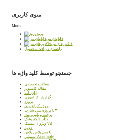
منوی کاربری
Menu
ورود
فایلهای من
فاکتورهای من
راهنمای دریافت محصول
جستجو توسط کلید واژه ها
مقالات تخصصي
مقاله کامپیوتر
پایان نامه
گزارش کارآموزي
پروژه
پروژه کارآفريني
پروژه سي شارپ C#
ترجمه و پاورپوينت
کتاب الکترونيک
ويژوال بيسيک VB
جزوه
سي پلاس پلاس C++
اسمبلي Assembly