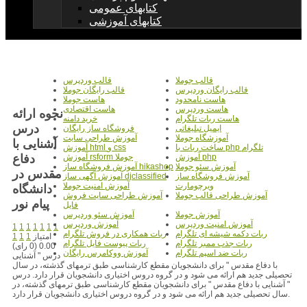
کتابهای عمومی
کتابهای آموزشی
قالب جوملا
قالب وردپرس
قالب رایگان وردپرس
قالب رایگان جوملا
هاست نامحدود
هاست جوملا
هاست وردپرس
هاست اقتصادی
نحوه ارائه
هاست ربات تلگرام
خرید دامنه
درس
ایمیل تبلیغاتی
فروشگاه ساز رایگان
آموزشگاه جوملا
آموزش طراحی سایت
آشنایی با
ساخت ربات با php تلگرام
آموزش html و css
دفاع
آموزش php
آموزش rsform جوملا
آموزش سئو جوملا
آموزش فروشگاه ساز hikashop
مقدس در
آموزش فروشگاه ساز
آموزش آگهی ساز djclassified
ویرچومارت
آموزش امنیت جوملا
دانشگاه
آموزش طراحی قالب جوملا
آموزش طراحی سایت فروش
پیام نور
فایل
آموزش جوملا
آموزش سئو وردپرس
آموزش امنیت وردپرس
آموزش وردپرس
1
1
1
1
1
1
1
ربات دکمه شیشه ای تلگرام
ربات همکاری در فروش تلگرام
امتیاز
1
1
1
ربات جذب ممبر تلگرام
ربات پیوست فایل تلگرام
0.00 (0 رای)
ربات ضد اسپم تلگرام
آموزش ووکامرس رایگان
درس " آشنایی
با دفاع مقدس " برای دانشجویان مقطع کارشناسی طبق ترمهای گذشته، در سال
تحصیلی جدید هم ارائه می شود و در گروه دروس اختیاری دانشجویان قرار دارد. درس
" آشنایی با دفاع مقدس " برای دانشجویان مقطع کارشناسی طبق ترمهای گذشته، در
سال تحصیلی جدید هم ارائه می شود و در گروه دروس اختیاری دانشجویان قرار دارد.