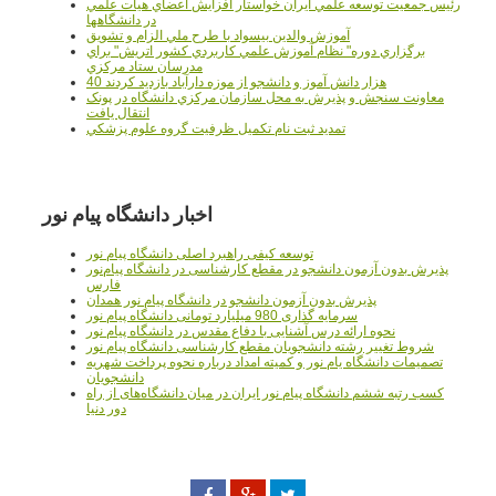
رئيس جمعيت توسعه علمي ايران خواستار افزايش اعضاي هيات علمي
در دانشگاهها
آموزش والدين بيسواد با طرح ملي الزام و تشويق
برگزاري دوره" نظام آموزش علمي كاربردي كشور اتريش" براي
مدرسان ستاد مرکزي
40 هزار دانش آموز و دانشجو از موزه دارآباد بازديد کردند
معاونت سنجش و پذيرش به محل سازمان مرکزي دانشگاه در پونک
انتقال يافت
تمديد ثبت نام تکميل ظرفيت گروه علوم پزشکي
اخبار دانشگاه پیام نور
توسعه کیفی راهبرد اصلی دانشگاه پیام نور
پذیرش بدون آزمون دانشجو در مقطع کارشناسی در دانشگاه پیام‌نور
فارس
پذیرش بدون آزمون دانشجو در دانشگاه پیام نور همدان
سرمایه گذاری 980 میلیارد تومانی دانشگاه پیام نور
نحوه ارائه درس آشنایی با دفاع مقدس در دانشگاه پیام نور
شروط تغییر رشته دانشجویان مقطع کارشناسی دانشگاه پیام نور
تصمیمات دانشگاه یام نور و کمیته امداد درباره نحوه پرداخت شهریه
دانشجویان
کسب رتبه ششم دانشگاه پیام نور ایران در میان دانشگاه‌های از راه
دور دنیا