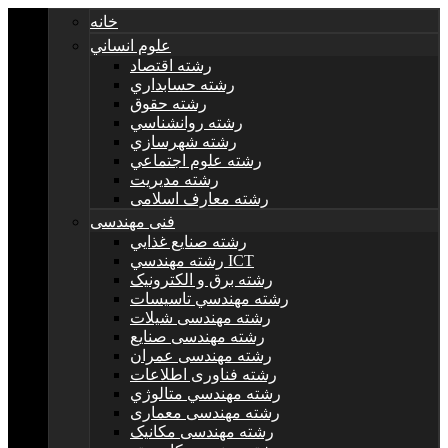
خانه
علوم انساني
رشته اقتصاد
رشته حسابداري
رشته حقوق
رشته روانشناسي
رشته شهرسازي
رشته علوم اجتماعي
رشته مديريت
رشته معارف اسلامی
فنی مهندسی
رشته صنايع غذايي
رشته مهندسي ICT
رشته برق و الکترونيک
رشته مهندسي تاسيسات
رشته مهندسی شیلات
رشته مهندسی صنایع
رشته مهندسی عمران
رشته فناوری اطلاعات
رشته مهندسي متالوژي
رشته مهندسی معماری
رشته مهندسی مکانیک