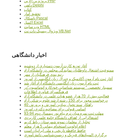
پروژه پي اچ پي PHP
دلفي Delphi
کتاب
تحقيق آمار
پاسکال Pascal
اکسل Excel
وب سايت HTML
ويژوال بيسيک دات نت VB.Net
اخبار دانشگاهی
آغاز توزيع کارت آزمون دستياري از دوشنبه
ممنوعيت اشتغال داوطلبان نمايندگي مجلس در دانشگاه آزاد
رتبه بندي فرهنگيان از مهر
آغاز ثبت نام آزمون آکادميک و جنرال زبان انگليسي از امروز
ثبت نام آزمون زبان انگليسي دانشگاه آزاد آغاز شد
سمينار تخصصي " سيستم شناسايي خودکارو اتوماسيون"در
فرهنگسراي فناوري اطلاعات
فعاليت بيش از 70 هزار عضو هيات علمي در دانشگاه آزاد
درخواست مجوز براي 150 رشته ارشد علوم پزشکي آزاد
40 راهکار سند تحول بنيادين آموزش و پرورش
اسامي قبولي براي مصاحبه دکتري، امروز
مهلت ثبت نمره میان ترم پیام نور نیمسال دوم 94-93
اشتغالزايي از اهداف دانشگاه جامع علمي کاربردي
تجليل از معلمان نمونه شهرستان رباط کريم
اعلام اولويت استخدام پيماني 5 هزار معلم
حافظ حافظه تاريخي و ملي ايرانيان است
برگزاري المپيادهاي فيزيک و زيست‌شناسي دانش‌آموزي