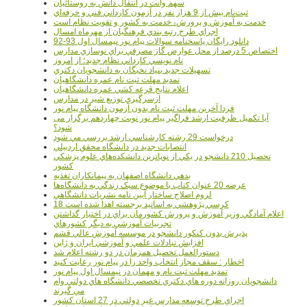
سهم وانت در انتقال دانش به روستائيان
ثبت‌نام بيش از 9 هزار نفر در آزمون کارداني فني و حرفه‌اي
خدمت به آموزش و پرورش، خدمت به کشور و تقويت نظام است
اجراي طرح رتبه بندي فرهنگيان از مهرماه امسال
دانلود رایگان پاسخنامه سوالات پیام نور نیمسال اول 93-92
اختصاص 5 درصد از محل عوارض گاز مصرفي براي نوسازي مدارس
نام نويسي کارداني نظام جديد؛ از امروز
تسهيلات جديد بنياد نخبگان به دانشجويان دکتري
تمديد مهلت ثبت نام عمره دانشگاهيان
اعلام نتايج قرعه کشي عمره دانشگاهيان
ازسرگيري توزيع شير در مدارس
فردا آخرین مهلت ثبت نام بدون آزمون دانشگاه پیام نور
آیا تکمیل ظرفیت ارشد فراگیر پیام نور نوبت چهاردهم برگزار می
شود؟
درخواست 29 رشته کارشناسي ارشد بررسي مي شود
انتصابات جديد در دانشگاه محقق اردبيلي
تحصيل 210 دانشجو در يکي از نوپاترين دانشکده‌هاي علوم پزشکي
کشور
بدهي دانشگاه اصفهان به پيمانکاران تغذيه
عرضه 20 عنوان کتاب با موضوع سبک زندگي به دانشگاه‌ها
لزوم اصلاح ساختار آيين نامه نشريات دانشگاهي
18 کرسي پژوهشي به اساتيد برجسته اهدا شده است
اعلام آمادگي وزير آموزش و پرورش کشورمان براي در اختيار گذاشتن
تجربيات آموزشي به ديگر کشورهاي
پذيرش بدون کنکور دانشجو در موسسه آموزش عالي قشم
افزايش تبادلات علمي و آموزشي ايران و ژاپن
دستورالعمل تحصیل همزمان در دو رشته اعلام شد
اخطار : سقف مجاز انتخاب واحد را در پیام نور رعایت کنید
تمدید مهلت ثبت نام و مهمان در نیمسال اول پیام نور
دانشجويان روزانه دوره هاي دكتري تخصصي دانشگاه هاي دولتي وام
مي گيرند
اجراي طرح توسعه مدارس غير دولتي در 27 استان کشور