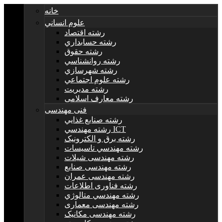
خانه
علوم انساني
رشته اقتصاد
رشته حسابداري
رشته حقوق
رشته روانشناسي
رشته شهرسازي
رشته علوم اجتماعي
رشته مديريت
رشته معارف اسلامی
فنی مهندسی
رشته صنايع غذايي
رشته مهندسي ICT
رشته برق و الکترونيک
رشته مهندسي تاسيسات
رشته مهندسی شیلات
رشته مهندسی صنایع
رشته مهندسی عمران
رشته فناوری اطلاعات
رشته مهندسي متالوژي
رشته مهندسی معماری
رشته مهندسی مکانیک