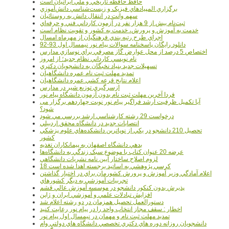
حافظ حافظه تاريخي و ملي ايرانيان است
برگزاري المپيادهاي فيزيک و زيست‌شناسي دانش‌آموزي
سهم وانت در انتقال دانش به روستائيان
ثبت‌نام بيش از 9 هزار نفر در آزمون کارداني فني و حرفه‌اي
خدمت به آموزش و پرورش، خدمت به کشور و تقويت نظام است
اجراي طرح رتبه بندي فرهنگيان از مهرماه امسال
دانلود رایگان پاسخنامه سوالات پیام نور نیمسال اول 93-92
اختصاص 5 درصد از محل عوارض گاز مصرفي براي نوسازي مدارس
نام نويسي کارداني نظام جديد؛ از امروز
تسهيلات جديد بنياد نخبگان به دانشجويان دکتري
تمديد مهلت ثبت نام عمره دانشگاهيان
اعلام نتايج قرعه کشي عمره دانشگاهيان
ازسرگيري توزيع شير در مدارس
فردا آخرین مهلت ثبت نام بدون آزمون دانشگاه پیام نور
آیا تکمیل ظرفیت ارشد فراگیر پیام نور نوبت چهاردهم برگزار می
شود؟
درخواست 29 رشته کارشناسي ارشد بررسي مي شود
انتصابات جديد در دانشگاه محقق اردبيلي
تحصيل 210 دانشجو در يکي از نوپاترين دانشکده‌هاي علوم پزشکي
کشور
بدهي دانشگاه اصفهان به پيمانکاران تغذيه
عرضه 20 عنوان کتاب با موضوع سبک زندگي به دانشگاه‌ها
لزوم اصلاح ساختار آيين نامه نشريات دانشگاهي
18 کرسي پژوهشي به اساتيد برجسته اهدا شده است
اعلام آمادگي وزير آموزش و پرورش کشورمان براي در اختيار گذاشتن
تجربيات آموزشي به ديگر کشورهاي
پذيرش بدون کنکور دانشجو در موسسه آموزش عالي قشم
افزايش تبادلات علمي و آموزشي ايران و ژاپن
دستورالعمل تحصیل همزمان در دو رشته اعلام شد
اخطار : سقف مجاز انتخاب واحد را در پیام نور رعایت کنید
تمدید مهلت ثبت نام و مهمان در نیمسال اول پیام نور
دانشجويان روزانه دوره هاي دكتري تخصصي دانشگاه هاي دولتي وام