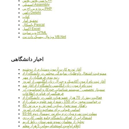
سي پلاس پلاس C++
اسمبلي Assembly
پروژه پي اچ پي PHP
دلفي Delphi
کتاب
تحقيق آمار
پاسکال Pascal
اکسل Excel
وب سايت HTML
ويژوال بيسيک دات نت VB.Net
اخبار دانشگاهی
آغاز توزيع کارت آزمون دستياري از دوشنبه
ممنوعيت اشتغال داوطلبان نمايندگي مجلس در دانشگاه آزاد
رتبه بندي فرهنگيان از مهر
آغاز ثبت نام آزمون آکادميک و جنرال زبان انگليسي از امروز
ثبت نام آزمون زبان انگليسي دانشگاه آزاد آغاز شد
سمينار تخصصي " سيستم شناسايي خودکارو اتوماسيون"در
فرهنگسراي فناوري اطلاعات
فعاليت بيش از 70 هزار عضو هيات علمي در دانشگاه آزاد
درخواست مجوز براي 150 رشته ارشد علوم پزشکي آزاد
40 راهکار سند تحول بنيادين آموزش و پرورش
اسامي قبولي براي مصاحبه دکتري، امروز
مهلت ثبت نمره میان ترم پیام نور نیمسال دوم 94-93
اشتغالزايي از اهداف دانشگاه جامع علمي کاربردي
تجليل از معلمان نمونه شهرستان رباط کريم
اعلام اولويت استخدام پيماني 5 هزار معلم