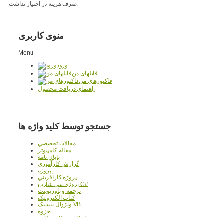
صرف هزینه در اختیار نداشت.
منوی کاربری
Menu
ورود
فایلهای من
فاکتورهای من
راهنمای دریافت محصول
جستجو توسط کلید واژه ها
مقالات تخصصي
مقاله کامپیوتر
پایان نامه
گزارش کارآموزي
پروژه
پروژه کارآفريني
پروژه سي شارپ C#
ترجمه و پاورپوينت
کتاب الکترونيک
ويژوال بيسيک VB
جزوه