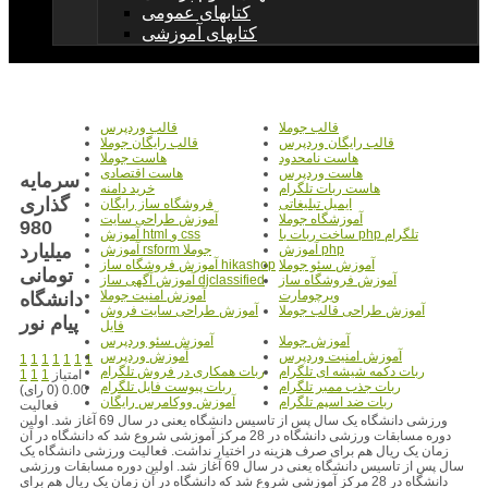
کتابهای عمومی
کتابهای آموزشی
قالب جوملا
قالب وردپرس
قالب رایگان وردپرس
قالب رایگان جوملا
هاست نامحدود
هاست جوملا
هاست وردپرس
هاست اقتصادی
سرمایه
هاست ربات تلگرام
خرید دامنه
گذاری
ایمیل تبلیغاتی
فروشگاه ساز رایگان
آموزشگاه جوملا
آموزش طراحی سایت
980
ساخت ربات با php تلگرام
آموزش html و css
میلیارد
آموزش php
آموزش rsform جوملا
آموزش سئو جوملا
آموزش فروشگاه ساز hikashop
تومانی
آموزش فروشگاه ساز
آموزش آگهی ساز djclassified
ویرچومارت
آموزش امنیت جوملا
دانشگاه
آموزش طراحی قالب جوملا
آموزش طراحی سایت فروش
پیام نور
فایل
آموزش جوملا
آموزش سئو وردپرس
آموزش امنیت وردپرس
آموزش وردپرس
1
1
1
1
1
1
1
ربات دکمه شیشه ای تلگرام
ربات همکاری در فروش تلگرام
امتیاز
1
1
1
ربات جذب ممبر تلگرام
ربات پیوست فایل تلگرام
0.00 (0 رای)
ربات ضد اسپم تلگرام
آموزش ووکامرس رایگان
فعالیت
ورزشی دانشگاه یک سال پس از تاسیس دانشگاه یعنی در سال 69 آغاز شد. اولین
دوره مسابقات ورزشی دانشگاه در 28 مرکز آموزشی شروع شد که دانشگاه در آن
زمان یک ریال هم برای صرف هزینه در اختیار نداشت. فعالیت ورزشی دانشگاه یک
سال پس از تاسیس دانشگاه یعنی در سال 69 آغاز شد. اولین دوره مسابقات ورزشی
دانشگاه در 28 مرکز آموزشی شروع شد که دانشگاه در آن زمان یک ریال هم برای