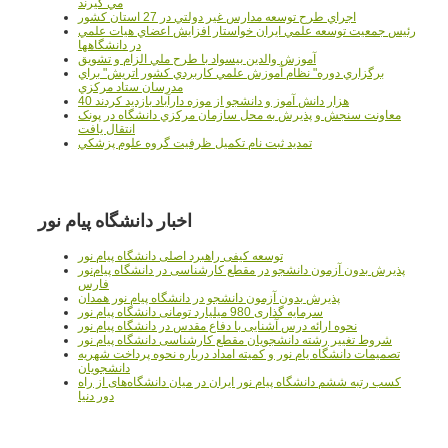
مي گيرند
اجراي طرح توسعه مدارس غير دولتي در 27 استان کشور
رئيس جمعيت توسعه علمي ايران خواستار افزايش اعضاي هيات علمي
در دانشگاهها
آموزش والدين بيسواد با طرح ملي الزام و تشويق
برگزاري دوره" نظام آموزش علمي كاربردي كشور اتريش" براي
مدرسان ستاد مرکزي
40 هزار دانش آموز و دانشجو از موزه دارآباد بازديد کردند
معاونت سنجش و پذيرش به محل سازمان مرکزي دانشگاه در پونک
انتقال يافت
تمديد ثبت نام تکميل ظرفيت گروه علوم پزشکي
اخبار دانشگاه پیام نور
توسعه کیفی راهبرد اصلی دانشگاه پیام نور
پذیرش بدون آزمون دانشجو در مقطع کارشناسی در دانشگاه پیام‌نور
فارس
پذیرش بدون آزمون دانشجو در دانشگاه پیام نور همدان
سرمایه گذاری 980 میلیارد تومانی دانشگاه پیام نور
نحوه ارائه درس آشنایی با دفاع مقدس در دانشگاه پیام نور
شروط تغییر رشته دانشجویان مقطع کارشناسی دانشگاه پیام نور
تصمیمات دانشگاه یام نور و کمیته امداد درباره نحوه پرداخت شهریه
دانشجویان
کسب رتبه ششم دانشگاه پیام نور ایران در میان دانشگاه‌های از راه
دور دنیا