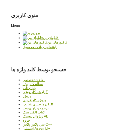
منوی کاربری
Menu
ورود
فایلهای من
فاکتورهای من
راهنمای دریافت محصول
جستجو توسط کلید واژه ها
مقالات تخصصي
مقاله کامپیوتر
پایان نامه
گزارش کارآموزي
پروژه
پروژه کارآفريني
پروژه سي شارپ C#
ترجمه و پاورپوينت
کتاب الکترونيک
ويژوال بيسيک VB
جزوه
سي پلاس پلاس C++
اسمبلي Assembly