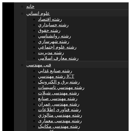
خانه
علوم انساني
رشته اقتصاد
رشته حسابداري
رشته حقوق
رشته روانشناسي
رشته شهرسازي
رشته علوم اجتماعي
رشته مديريت
رشته معارف اسلامی
فنی مهندسی
رشته صنايع غذايي
رشته مهندسي ICT
رشته برق و الکترونيک
رشته مهندسي تاسيسات
رشته مهندسی شیلات
رشته مهندسی صنایع
رشته مهندسی عمران
رشته فناوری اطلاعات
رشته مهندسي متالوژي
رشته مهندسی معماری
رشته مهندسی مکانیک