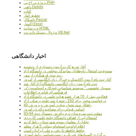
پروژه پي اچ پي PHP
دلفي Delphi
کتاب
تحقيق آمار
پاسکال Pascal
اکسل Excel
وب سايت HTML
ويژوال بيسيک دات نت VB.Net
اخبار دانشگاهی
آغاز توزيع کارت آزمون دستياري از دوشنبه
ممنوعيت اشتغال داوطلبان نمايندگي مجلس در دانشگاه آزاد
رتبه بندي فرهنگيان از مهر
آغاز ثبت نام آزمون آکادميک و جنرال زبان انگليسي از امروز
ثبت نام آزمون زبان انگليسي دانشگاه آزاد آغاز شد
سمينار تخصصي " سيستم شناسايي خودکارو اتوماسيون"در
فرهنگسراي فناوري اطلاعات
فعاليت بيش از 70 هزار عضو هيات علمي در دانشگاه آزاد
درخواست مجوز براي 150 رشته ارشد علوم پزشکي آزاد
40 راهکار سند تحول بنيادين آموزش و پرورش
اسامي قبولي براي مصاحبه دکتري، امروز
مهلت ثبت نمره میان ترم پیام نور نیمسال دوم 94-93
اشتغالزايي از اهداف دانشگاه جامع علمي کاربردي
تجليل از معلمان نمونه شهرستان رباط کريم
اعلام اولويت استخدام پيماني 5 هزار معلم
حافظ حافظه تاريخي و ملي ايرانيان است
برگزاري المپيادهاي فيزيک و زيست‌شناسي دانش‌آموزي