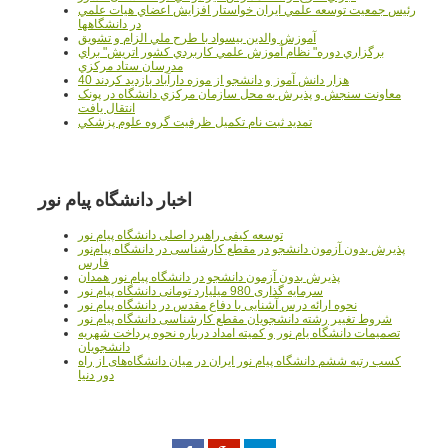
رئيس جمعيت توسعه علمي ايران خواستار افزايش اعضاي هيات علمي
در دانشگاهها
آموزش والدين بيسواد با طرح ملي الزام و تشويق
برگزاري دوره" نظام آموزش علمي كاربردي كشور اتريش" براي
مدرسان ستاد مرکزي
40 هزار دانش آموز و دانشجو از موزه دارآباد بازديد کردند
معاونت سنجش و پذيرش به محل سازمان مرکزي دانشگاه در پونک
انتقال يافت
تمديد ثبت نام تکميل ظرفيت گروه علوم پزشکي
اخبار دانشگاه پیام نور
توسعه کیفی راهبرد اصلی دانشگاه پیام نور
پذیرش بدون آزمون دانشجو در مقطع کارشناسی در دانشگاه پیام‌نور
فارس
پذیرش بدون آزمون دانشجو در دانشگاه پیام نور همدان
سرمایه گذاری 980 میلیارد تومانی دانشگاه پیام نور
نحوه ارائه درس آشنایی با دفاع مقدس در دانشگاه پیام نور
شروط تغییر رشته دانشجویان مقطع کارشناسی دانشگاه پیام نور
تصمیمات دانشگاه یام نور و کمیته امداد درباره نحوه پرداخت شهریه
دانشجویان
کسب رتبه ششم دانشگاه پیام نور ایران در میان دانشگاه‌های از راه
دور دنیا