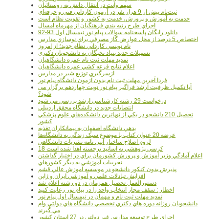
سهم وانت در انتقال دانش به روستائيان
ثبت‌نام بيش از 9 هزار نفر در آزمون کارداني فني و حرفه‌اي
خدمت به آموزش و پرورش، خدمت به کشور و تقويت نظام است
اجراي طرح رتبه بندي فرهنگيان از مهرماه امسال
دانلود رایگان پاسخنامه سوالات پیام نور نیمسال اول 93-92
اختصاص 5 درصد از محل عوارض گاز مصرفي براي نوسازي مدارس
نام نويسي کارداني نظام جديد؛ از امروز
تسهيلات جديد بنياد نخبگان به دانشجويان دکتري
تمديد مهلت ثبت نام عمره دانشگاهيان
اعلام نتايج قرعه کشي عمره دانشگاهيان
ازسرگيري توزيع شير در مدارس
فردا آخرین مهلت ثبت نام بدون آزمون دانشگاه پیام نور
آیا تکمیل ظرفیت ارشد فراگیر پیام نور نوبت چهاردهم برگزار می
شود؟
درخواست 29 رشته کارشناسي ارشد بررسي مي شود
انتصابات جديد در دانشگاه محقق اردبيلي
تحصيل 210 دانشجو در يکي از نوپاترين دانشکده‌هاي علوم پزشکي
کشور
بدهي دانشگاه اصفهان به پيمانکاران تغذيه
عرضه 20 عنوان کتاب با موضوع سبک زندگي به دانشگاه‌ها
لزوم اصلاح ساختار آيين نامه نشريات دانشگاهي
18 کرسي پژوهشي به اساتيد برجسته اهدا شده است
اعلام آمادگي وزير آموزش و پرورش کشورمان براي در اختيار گذاشتن
تجربيات آموزشي به ديگر کشورهاي
پذيرش بدون کنکور دانشجو در موسسه آموزش عالي قشم
افزايش تبادلات علمي و آموزشي ايران و ژاپن
دستورالعمل تحصیل همزمان در دو رشته اعلام شد
اخطار : سقف مجاز انتخاب واحد را در پیام نور رعایت کنید
تمدید مهلت ثبت نام و مهمان در نیمسال اول پیام نور
دانشجويان روزانه دوره هاي دكتري تخصصي دانشگاه هاي دولتي وام
مي گيرند
اجراي طرح توسعه مدارس غير دولتي در 27 استان کشور