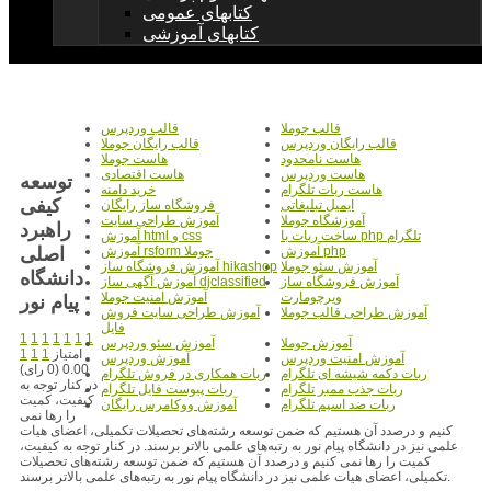
کتابهای عمومی
کتابهای آموزشی
قالب جوملا
قالب وردپرس
قالب رایگان وردپرس
قالب رایگان جوملا
هاست نامحدود
هاست جوملا
هاست وردپرس
هاست اقتصادی
توسعه
هاست ربات تلگرام
خرید دامنه
کیفی
ایمیل تبلیغاتی
فروشگاه ساز رایگان
آموزشگاه جوملا
آموزش طراحی سایت
راهبرد
ساخت ربات با php تلگرام
آموزش html و css
اصلی
آموزش php
آموزش rsform جوملا
آموزش سئو جوملا
آموزش فروشگاه ساز hikashop
دانشگاه
آموزش فروشگاه ساز
آموزش آگهی ساز djclassified
ویرچومارت
آموزش امنیت جوملا
پیام نور
آموزش طراحی قالب جوملا
آموزش طراحی سایت فروش
فایل
1
1
1
1
1
1
1
آموزش جوملا
آموزش سئو وردپرس
امتیاز
1
1
1
آموزش امنیت وردپرس
آموزش وردپرس
0.00 (0 رای)
ربات دکمه شیشه ای تلگرام
ربات همکاری در فروش تلگرام
در کنار توجه به
ربات جذب ممبر تلگرام
ربات پیوست فایل تلگرام
کیفیت، کمیت
ربات ضد اسپم تلگرام
آموزش ووکامرس رایگان
را رها نمی
کنیم و درصدد آن هستیم که ضمن توسعه رشته‌های تحصیلات تکمیلی، اعضای هیات
علمی نیز در دانشگاه پیام نور به رتبه‌های علمی بالاتر برسند. در کنار توجه به کیفیت،
کمیت را رها نمی کنیم و درصدد آن هستیم که ضمن توسعه رشته‌های تحصیلات
تکمیلی، اعضای هیات علمی نیز در دانشگاه پیام نور به رتبه‌های علمی بالاتر برسند.