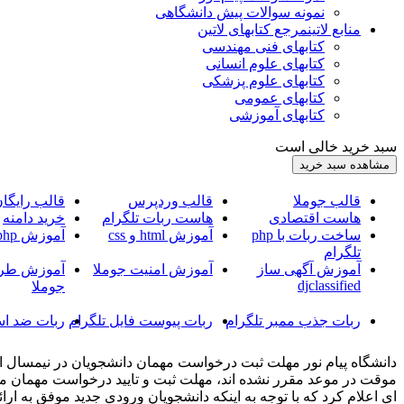
نمونه سوالات پیش دانشگاهی
منابع لاتین
مرجع کتابهای لاتین
کتابهای فنی مهندسی
کتابهای علوم انسانی
کتابهای علوم پزشکی
کتابهای عمومی
کتابهای آموزشی
سبد خرید خالی است
قالب جوملا
قالب وردپرس
قالب رایگا
هاست اقتصادی
هاست ربات تلگرام
خرید دامنه
ساخت ربات با php
آموزش html و css
آموزش php
تلگرام
آموزش آگهی ساز
آموزش امنیت جوملا
آموزش طرا
djclassified
جوملا
ربات جذب ممبر تلگرام
ربات پیوست فایل تلگرام
ربات ضد اس
دانشگاه پیام نور مهلت ثبت درخواست مهمان دانشجویان در نیمسال اول 
موقت در موعد مقرر نشده اند، مهلت ثبت و تایید درخواست مهمان موقت
ای اعلام کرد که با توجه به اینکه دانشجویان ورودی جدید موفق به ا