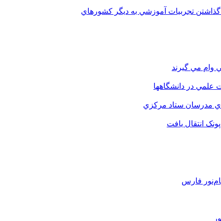
 گذاشتن تجربيات آموزشي به ديگر کشورهاي
 وام مي گيرند
 علمي در دانشگاهها
اي مدرسان ستاد مرکزي
نک انتقال يافت
م‌نور فارس
ور