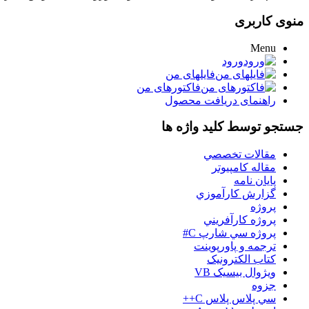
منوی کاربری
Menu
ورود
فایلهای من
فاکتورهای من
راهنمای دریافت محصول
جستجو توسط کلید واژه ها
مقالات تخصصي
مقاله کامپیوتر
پایان نامه
گزارش کارآموزي
پروژه
پروژه کارآفريني
پروژه سي شارپ C#
ترجمه و پاورپوينت
کتاب الکترونيک
ويژوال بيسيک VB
جزوه
سي پلاس پلاس C++