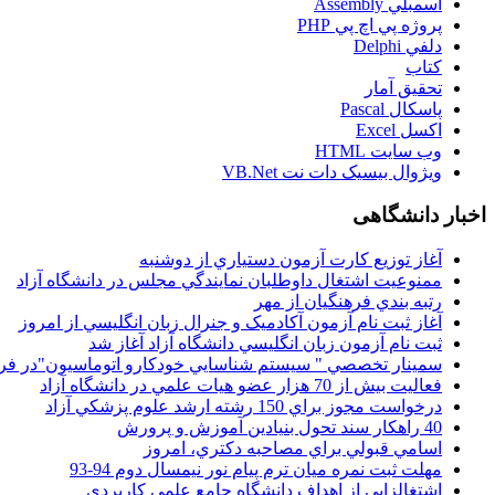
اسمبلي Assembly
پروژه پي اچ پي PHP
دلفي Delphi
کتاب
تحقيق آمار
پاسکال Pascal
اکسل Excel
وب سايت HTML
ويژوال بيسيک دات نت VB.Net
اخبار دانشگاهی
آغاز توزيع کارت آزمون دستياري از دوشنبه
ممنوعيت اشتغال داوطلبان نمايندگي مجلس در دانشگاه آزاد
رتبه بندي فرهنگيان از مهر
آغاز ثبت نام آزمون آکادميک و جنرال زبان انگليسي از امروز
ثبت نام آزمون زبان انگليسي دانشگاه آزاد آغاز شد
سمينار تخصصي " سيستم شناسايي خودکارو اتوماسيون"در فر
فعاليت بيش از 70 هزار عضو هيات علمي در دانشگاه آزاد
درخواست مجوز براي 150 رشته ارشد علوم پزشکي آزاد
40 راهکار سند تحول بنيادين آموزش و پرورش
اسامي قبولي براي مصاحبه دکتري، امروز
مهلت ثبت نمره میان ترم پیام نور نیمسال دوم 94-93
اشتغالزايي از اهداف دانشگاه جامع علمي کاربردي