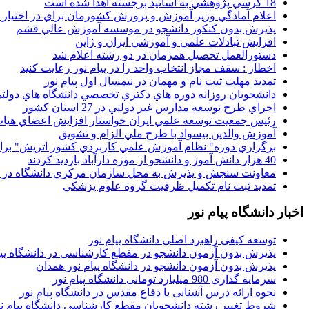
18 کرسي پژوهشي به اساتيد برجسته اهدا شده است
اعلام آمادگي وزير آموزش و پرورش کشورمان براي در اختيار
پذيرش بدون کنکور دانشجو در موسسه آموزش عالي قشم
افزايش تبادلات علمي و آموزشي ايران و ژاپن
دستورالعمل تحصیل همزمان در دو رشته اعلام شد
اخطار : سقف مجاز انتخاب واحد را در پیام نور رعایت کنید
تمدید مهلت ثبت نام و مهمان در نیمسال اول پیام نور
دانشجويان روزانه دوره هاي دكتري تخصصي دانشگاه هاي دولتي
اجراي طرح توسعه مدارس غير دولتي در 27 استان کشور
رئيس جمعيت توسعه علمي ايران خواستار افزايش اعضاي هيات
آموزش والدين بيسواد با طرح ملي الزام و تشويق
برگزاري دوره" نظام آموزش علمي كاربردي كشور اتريش" بر
40 هزار دانش آموز و دانشجو از موزه دارآباد بازديد کردند
معاونت سنجش و پذيرش به محل سازمان مرکزي دانشگاه در پو
تمديد ثبت نام تکميل ظرفيت گروه علوم پزشکي
اخبار دانشگاه پیام نور
توسعه کیفی راهبرد اصلی دانشگاه پیام نور
پذیرش بدون آزمون دانشجو در مقطع کارشناسی در دانشگاه پیا
پذیرش بدون آزمون دانشجو در دانشگاه پیام نور همدان
سرمایه گذاری 980 میلیارد تومانی دانشگاه پیام نور
نحوه ارائه درس آشنایی با دفاع مقدس در دانشگاه پیام نور
شروط تغییر رشته دانشجویان مقطع کارشناسی دانشگاه پیام ن