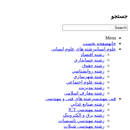
جستجو
Menu
خانه
صفحه نخست
علوم انساني
رشته های علوم انسانی
رشته اقتصاد
رشته حسابداري
رشته حقوق
رشته روانشناسي
رشته شهرسازي
رشته علوم اجتماعي
رشته مديريت
رشته معارف اسلامی
فنی مهندسی
رشته های فنی و مهندسی
رشته صنايع غذايي
رشته مهندسي ICT
رشته برق و الکترونيک
رشته مهندسي تاسيسات
رشته مهندسی شیلات