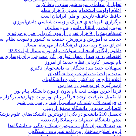
تجليل از معلمان نمونه شهرستان رباط کريم
اعلام اولويت استخدام پيماني 5 هزار معلم
حافظ حافظه تاريخي و ملي ايرانيان است
برگزاري المپيادهاي فيزيک و زيست‌شناسي دانش‌آموزي
سهم وانت در انتقال دانش به روستائيان
ثبت‌نام بيش از 9 هزار نفر در آزمون کارداني فني و حرفه‌اي
خدمت به آموزش و پرورش، خدمت به کشور و تقويت نظام ا
اجراي طرح رتبه بندي فرهنگيان از مهرماه امسال
دانلود رایگان پاسخنامه سوالات پیام نور نیمسال اول 93-92
اختصاص 5 درصد از محل عوارض گاز مصرفي براي نوسازي مدارس
نام نويسي کارداني نظام جديد؛ از امروز
تسهيلات جديد بنياد نخبگان به دانشجويان دکتري
تمديد مهلت ثبت نام عمره دانشگاهيان
اعلام نتايج قرعه کشي عمره دانشگاهيان
ازسرگيري توزيع شير در مدارس
فردا آخرین مهلت ثبت نام بدون آزمون دانشگاه پیام نور
آیا تکمیل ظرفیت ارشد فراگیر پیام نور نوبت چهاردهم برگزار 
درخواست 29 رشته کارشناسي ارشد بررسي مي شود
انتصابات جديد در دانشگاه محقق اردبيلي
تحصيل 210 دانشجو در يکي از نوپاترين دانشکده‌هاي علوم پزشکي کشور
بدهي دانشگاه اصفهان به پيمانکاران تغذيه
عرضه 20 عنوان کتاب با موضوع سبک زندگي به دانشگاه‌ها
لزوم اصلاح ساختار آيين نامه نشريات دانشگاهي