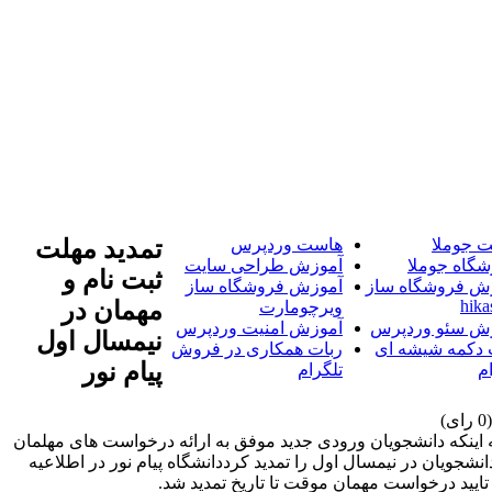
 جوملا
هاست وردپرس
تمدید مهلت
شگاه جوملا
آموزش طراحی سایت
ثبت نام و
ش فروشگاه ساز
آموزش فروشگاه ساز
hika
مهمان در
ویرچومارت
ش سئو وردپرس
آموزش امنیت وردپرس
نیمسال اول
 دکمه شیشه ای
ربات همکاری در فروش
پیام نور
م
تلگرام
به اینکه دانشجویان ورودی جدید موفق به ارائه درخواست های مهلمان
جویان در نیمسال اول را تمدید کرددانشگاه پیام نور در اطلاعیه
تایید درخواست مهمان موقت تا تاریخ تمدید شد.