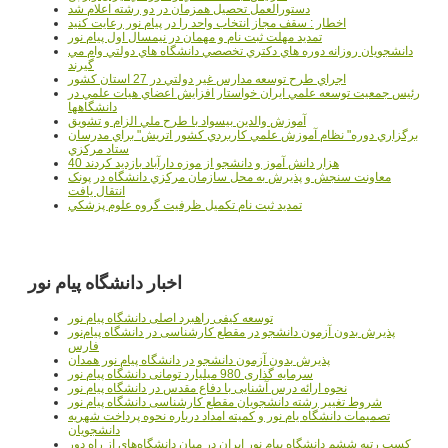
دستورالعمل تحصیل همزمان در دو رشته اعلام شد
اخطار : سقف مجاز انتخاب واحد را در پیام نور رعایت کنید
تمدید مهلت ثبت نام و مهمان در نیمسال اول پیام نور
دانشجويان روزانه دوره هاي دكتري تخصصي دانشگاه هاي دولتي وام مي
گيرند
اجراي طرح توسعه مدارس غير دولتي در 27 استان کشور
رئيس جمعيت توسعه علمي ايران خواستار افزايش اعضاي هيات علمي در
دانشگاهها
آموزش والدين بيسواد با طرح ملي الزام و تشويق
برگزاري دوره" نظام آموزش علمي كاربردي كشور اتريش" براي مدرسان
ستاد مرکزي
40 هزار دانش آموز و دانشجو از موزه دارآباد بازديد کردند
معاونت سنجش و پذيرش به محل سازمان مرکزي دانشگاه در پونک
انتقال يافت
تمديد ثبت نام تکميل ظرفيت گروه علوم پزشکي
اخبار دانشگاه پیام نور
توسعه کیفی راهبرد اصلی دانشگاه پیام نور
پذیرش بدون آزمون دانشجو در مقطع کارشناسی در دانشگاه پیام‌نور
فارس
پذیرش بدون آزمون دانشجو در دانشگاه پیام نور همدان
سرمایه گذاری 980 میلیارد تومانی دانشگاه پیام نور
نحوه ارائه درس آشنایی با دفاع مقدس در دانشگاه پیام نور
شروط تغییر رشته دانشجویان مقطع کارشناسی دانشگاه پیام نور
تصمیمات دانشگاه یام نور و کمیته امداد درباره نحوه پرداخت شهریه
دانشجویان
کسب رتبه ششم دانشگاه پیام نور ایران در میان دانشگاه‌های از راه دور