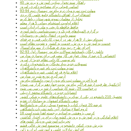
40 راهکار سند تحول بنيادين آموزش و پرورش
اسامي قبولي براي مصاحبه دکتري، امروز
مهلت ثبت نمره میان ترم پیام نور نیمسال دوم 94-93
اشتغالزايي از اهداف دانشگاه جامع علمي کاربردي
تجليل از معلمان نمونه شهرستان رباط کريم
اعلام اولويت استخدام پيماني 5 هزار معلم
حافظ حافظه تاريخي و ملي ايرانيان است
برگزاري المپيادهاي فيزيک و زيست‌شناسي دانش‌آموزي
سهم وانت در انتقال دانش به روستائيان
ثبت‌نام بيش از 9 هزار نفر در آزمون کارداني فني و حرفه‌اي
خدمت به آموزش و پرورش، خدمت به کشور و تقويت نظام است
اجراي طرح رتبه بندي فرهنگيان از مهرماه امسال
دانلود رایگان پاسخنامه سوالات پیام نور نیمسال اول 93-92
اختصاص 5 درصد از محل عوارض گاز مصرفي براي نوسازي مدارس
نام نويسي کارداني نظام جديد؛ از امروز
تسهيلات جديد بنياد نخبگان به دانشجويان دکتري
تمديد مهلت ثبت نام عمره دانشگاهيان
اعلام نتايج قرعه کشي عمره دانشگاهيان
ازسرگيري توزيع شير در مدارس
فردا آخرین مهلت ثبت نام بدون آزمون دانشگاه پیام نور
آیا تکمیل ظرفیت ارشد فراگیر پیام نور نوبت چهاردهم برگزار می شود؟
درخواست 29 رشته کارشناسي ارشد بررسي مي شود
انتصابات جديد در دانشگاه محقق اردبيلي
تحصيل 210 دانشجو در يکي از نوپاترين دانشکده‌هاي علوم پزشکي کشور
بدهي دانشگاه اصفهان به پيمانکاران تغذيه
عرضه 20 عنوان کتاب با موضوع سبک زندگي به دانشگاه‌ها
لزوم اصلاح ساختار آيين نامه نشريات دانشگاهي
18 کرسي پژوهشي به اساتيد برجسته اهدا شده است
اعلام آمادگي وزير آموزش و پرورش کشورمان براي در اختيار گذاشتن
تجربيات آموزشي به ديگر کشورهاي
پذيرش بدون کنکور دانشجو در موسسه آموزش عالي قشم
افزايش تبادلات علمي و آموزشي ايران و ژاپن