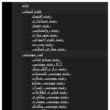
خانه
علوم انساني
رشته اقتصاد
رشته حسابداري
رشته حقوق
رشته روانشناسي
رشته شهرسازي
رشته علوم اجتماعي
رشته مديريت
رشته معارف اسلامی
فنی مهندسی
رشته صنايع غذايي
رشته مهندسي ICT
رشته برق و الکترونيک
رشته مهندسي تاسيسات
رشته مهندسی شیلات
رشته مهندسی صنایع
رشته مهندسی عمران
رشته فناوری اطلاعات
رشته مهندسي متالوژي
رشته مهندسی معماری
رشته مهندسی مکانیک