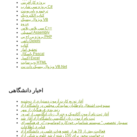
پروژه کارآفريني
پروژه سي شارپ C#
ترجمه و پاورپوينت
کتاب الکترونيک
ويژوال بيسيک VB
جزوه
سي پلاس پلاس C++
اسمبلي Assembly
پروژه پي اچ پي PHP
دلفي Delphi
کتاب
تحقيق آمار
پاسکال Pascal
اکسل Excel
وب سايت HTML
ويژوال بيسيک دات نت VB.Net
اخبار دانشگاهی
آغاز توزيع کارت آزمون دستياري از دوشنبه
ممنوعيت اشتغال داوطلبان نمايندگي مجلس در دانشگاه آزاد
رتبه بندي فرهنگيان از مهر
آغاز ثبت نام آزمون آکادميک و جنرال زبان انگليسي از امروز
ثبت نام آزمون زبان انگليسي دانشگاه آزاد آغاز شد
سمينار تخصصي " سيستم شناسايي خودکارو اتوماسيون"در فرهنگسراي
فناوري اطلاعات
فعاليت بيش از 70 هزار عضو هيات علمي در دانشگاه آزاد
درخواست مجوز براي 150 رشته ارشد علوم پزشکي آزاد