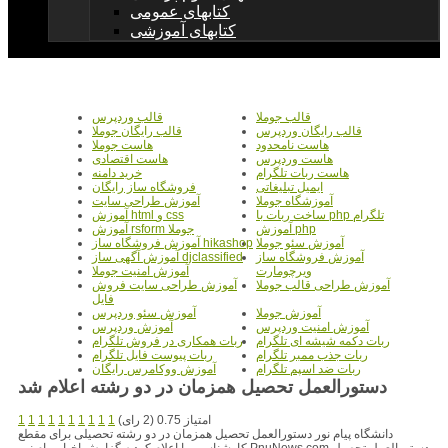
کتابهای عمومی
کتابهای آموزشی
قالب جوملا
قالب وردپرس
قالب رایگان وردپرس
قالب رایگان جوملا
هاست نامحدود
هاست جوملا
هاست وردپرس
هاست اقتصادی
هاست ربات تلگرام
خرید دامنه
ایمیل تبلیغاتی
فروشگاه ساز رایگان
آموزشگاه جوملا
آموزش طراحی سایت
ساخت ربات با php تلگرام
آموزش html و css
آموزش php
آموزش rsform جوملا
آموزش سئو جوملا
آموزش فروشگاه ساز hikashop
آموزش فروشگاه ساز
آموزش آگهی ساز djclassified
ویرچومارت
آموزش امنیت جوملا
آموزش طراحی قالب جوملا
آموزش طراحی سایت فروش
فایل
آموزش جوملا
آموزش سئو وردپرس
آموزش امنیت وردپرس
آموزش وردپرس
ربات دکمه شیشه ای تلگرام
ربات همکاری در فروش تلگرام
ربات جذب ممبر تلگرام
ربات پیوست فایل تلگرام
ربات ضد اسپم تلگرام
آموزش ووکامرس رایگان
دستورالعمل تحصیل همزمان در دو رشته اعلام شد
امتیاز 0.75 (2 رای)
1
1
1
1
1
1
1
1
1
1
دانشگاه پیام نور دستورالعمل تحصیل همزمان در دو رشته تحصیلی برای مقطع
کارشناسی را اعلام کردبه گزارش اخبار پیام نور PnuNews.com دستورالعمل تحصیل