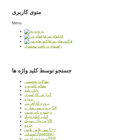
منوی کاربری
Menu
ورود
فایلهای من
فاکتورهای من
راهنمای دریافت محصول
جستجو توسط کلید واژه ها
مقالات تخصصي
مقاله کامپیوتر
پایان نامه
گزارش کارآموزي
پروژه
پروژه کارآفريني
پروژه سي شارپ C#
ترجمه و پاورپوينت
کتاب الکترونيک
ويژوال بيسيک VB
جزوه
سي پلاس پلاس C++
اسمبلي Assembly
پروژه پي اچ پي PHP