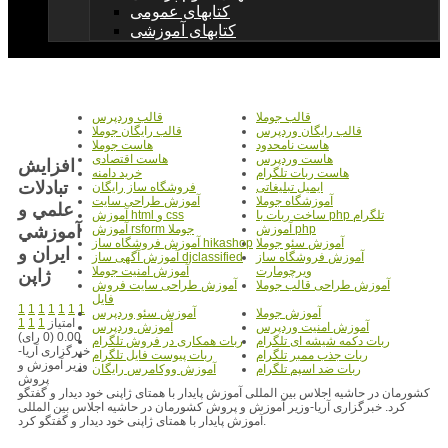
کتابهای عمومی
کتابهای آموزشی
قالب جوملا
قالب وردپرس
قالب رایگان وردپرس
قالب رایگان جوملا
هاست نامحدود
هاست جوملا
هاست وردپرس
هاست اقتصادی
افزايش
هاست ربات تلگرام
خرید دامنه
تبادلات
ایمیل تبلیغاتی
فروشگاه ساز رایگان
آموزشگاه جوملا
آموزش طراحی سایت
علمي و
ساخت ربات با php تلگرام
آموزش html و css
آموزشي
آموزش php
آموزش rsform جوملا
آموزش سئو جوملا
آموزش فروشگاه ساز hikashop
ايران و
آموزش فروشگاه ساز
آموزش آگهی ساز djclassified
ویرچومارت
آموزش امنیت جوملا
ژاپن
آموزش طراحی قالب جوملا
آموزش طراحی سایت فروش
فایل
1
1
1
1
1
1
1
آموزش جوملا
آموزش سئو وردپرس
امتیاز
1
1
1
آموزش امنیت وردپرس
آموزش وردپرس
0.00 (0 رای)
ربات دکمه شیشه ای تلگرام
ربات همکاری در فروش تلگرام
خبرگزاری آریا-
ربات جذب ممبر تلگرام
ربات پیوست فایل تلگرام
وزیر آموزش و
ربات ضد اسپم تلگرام
آموزش ووکامرس رایگان
پروش
کشورمان در حاشیه اجلاس بین المللی آموزش پایدار با همتای ژاپنی خود دیدار و گفتگو
کرد. خبرگزاری آریا-وزیر آموزش و پروش کشورمان در حاشیه اجلاس بین المللی
آموزش پایدار با همتای ژاپنی خود دیدار و گفتگو کرد.