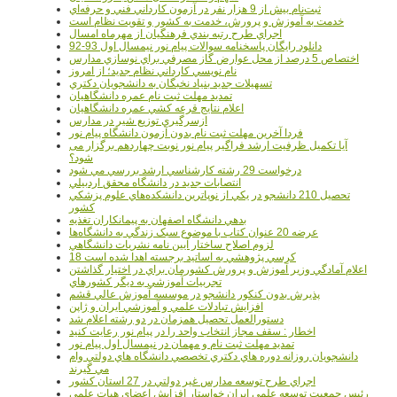
ثبت‌نام بيش از 9 هزار نفر در آزمون کارداني فني و حرفه‌اي
خدمت به آموزش و پرورش، خدمت به کشور و تقويت نظام است
اجراي طرح رتبه بندي فرهنگيان از مهرماه امسال
دانلود رایگان پاسخنامه سوالات پیام نور نیمسال اول 93-92
اختصاص 5 درصد از محل عوارض گاز مصرفي براي نوسازي مدارس
نام نويسي کارداني نظام جديد؛ از امروز
تسهيلات جديد بنياد نخبگان به دانشجويان دکتري
تمديد مهلت ثبت نام عمره دانشگاهيان
اعلام نتايج قرعه کشي عمره دانشگاهيان
ازسرگيري توزيع شير در مدارس
فردا آخرین مهلت ثبت نام بدون آزمون دانشگاه پیام نور
آیا تکمیل ظرفیت ارشد فراگیر پیام نور نوبت چهاردهم برگزار می
شود؟
درخواست 29 رشته کارشناسي ارشد بررسي مي شود
انتصابات جديد در دانشگاه محقق اردبيلي
تحصيل 210 دانشجو در يکي از نوپاترين دانشکده‌هاي علوم پزشکي
کشور
بدهي دانشگاه اصفهان به پيمانکاران تغذيه
عرضه 20 عنوان کتاب با موضوع سبک زندگي به دانشگاه‌ها
لزوم اصلاح ساختار آيين نامه نشريات دانشگاهي
18 کرسي پژوهشي به اساتيد برجسته اهدا شده است
اعلام آمادگي وزير آموزش و پرورش کشورمان براي در اختيار گذاشتن
تجربيات آموزشي به ديگر کشورهاي
پذيرش بدون کنکور دانشجو در موسسه آموزش عالي قشم
افزايش تبادلات علمي و آموزشي ايران و ژاپن
دستورالعمل تحصیل همزمان در دو رشته اعلام شد
اخطار : سقف مجاز انتخاب واحد را در پیام نور رعایت کنید
تمدید مهلت ثبت نام و مهمان در نیمسال اول پیام نور
دانشجويان روزانه دوره هاي دكتري تخصصي دانشگاه هاي دولتي وام
مي گيرند
اجراي طرح توسعه مدارس غير دولتي در 27 استان کشور
رئيس جمعيت توسعه علمي ايران خواستار افزايش اعضاي هيات علمي