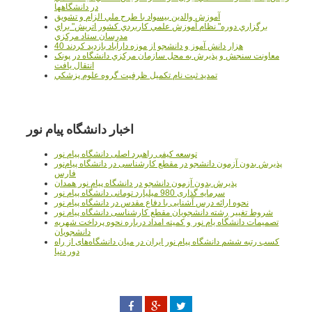
در دانشگاهها
آموزش والدين بيسواد با طرح ملي الزام و تشويق
برگزاري دوره" نظام آموزش علمي كاربردي كشور اتريش" براي
مدرسان ستاد مرکزي
40 هزار دانش آموز و دانشجو از موزه دارآباد بازديد کردند
معاونت سنجش و پذيرش به محل سازمان مرکزي دانشگاه در پونک
انتقال يافت
تمديد ثبت نام تکميل ظرفيت گروه علوم پزشکي
اخبار دانشگاه پیام نور
توسعه کیفی راهبرد اصلی دانشگاه پیام نور
پذیرش بدون آزمون دانشجو در مقطع کارشناسی در دانشگاه پیام‌نور
فارس
پذیرش بدون آزمون دانشجو در دانشگاه پیام نور همدان
سرمایه گذاری 980 میلیارد تومانی دانشگاه پیام نور
نحوه ارائه درس آشنایی با دفاع مقدس در دانشگاه پیام نور
شروط تغییر رشته دانشجویان مقطع کارشناسی دانشگاه پیام نور
تصمیمات دانشگاه یام نور و کمیته امداد درباره نحوه پرداخت شهریه
دانشجویان
کسب رتبه ششم دانشگاه پیام نور ایران در میان دانشگاه‌های از راه
دور دنیا