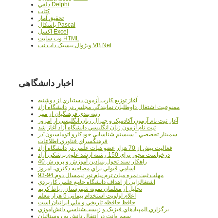
دلفي Delphi
کتاب
تحقيق آمار
پاسکال Pascal
اکسل Excel
وب سايت HTML
ويژوال بيسيک دات نت VB.Net
اخبار دانشگاهی
آغاز توزيع کارت آزمون دستياري از دوشنبه
ممنوعيت اشتغال داوطلبان نمايندگي مجلس در دانشگاه آزاد
رتبه بندي فرهنگيان از مهر
آغاز ثبت نام آزمون آکادميک و جنرال زبان انگليسي از امروز
ثبت نام آزمون زبان انگليسي دانشگاه آزاد آغاز شد
سمينار تخصصي " سيستم شناسايي خودکارو اتوماسيون"در
فرهنگسراي فناوري اطلاعات
فعاليت بيش از 70 هزار عضو هيات علمي در دانشگاه آزاد
درخواست مجوز براي 150 رشته ارشد علوم پزشکي آزاد
40 راهکار سند تحول بنيادين آموزش و پرورش
اسامي قبولي براي مصاحبه دکتري، امروز
مهلت ثبت نمره میان ترم پیام نور نیمسال دوم 94-93
اشتغالزايي از اهداف دانشگاه جامع علمي کاربردي
تجليل از معلمان نمونه شهرستان رباط کريم
اعلام اولويت استخدام پيماني 5 هزار معلم
حافظ حافظه تاريخي و ملي ايرانيان است
برگزاري المپيادهاي فيزيک و زيست‌شناسي دانش‌آموزي
سهم وانت در انتقال دانش به روستائيان