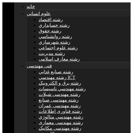
خانه
علوم انساني
رشته اقتصاد
رشته حسابداري
رشته حقوق
رشته روانشناسي
رشته شهرسازي
رشته علوم اجتماعي
رشته مديريت
رشته معارف اسلامی
فنی مهندسی
رشته صنايع غذايي
رشته مهندسي ICT
رشته برق و الکترونيک
رشته مهندسي تاسيسات
رشته مهندسی شیلات
رشته مهندسی صنایع
رشته مهندسی عمران
رشته فناوری اطلاعات
رشته مهندسي متالوژي
رشته مهندسی معماری
رشته مهندسی مکانیک