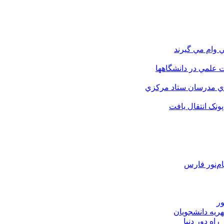
 وام مي گيرند
 علمي در دانشگاهها
اي مدرسان ستاد مرکزي
نک انتقال يافت
م‌نور فارس
ور
هریه دانشجویان
اه دور دنیا