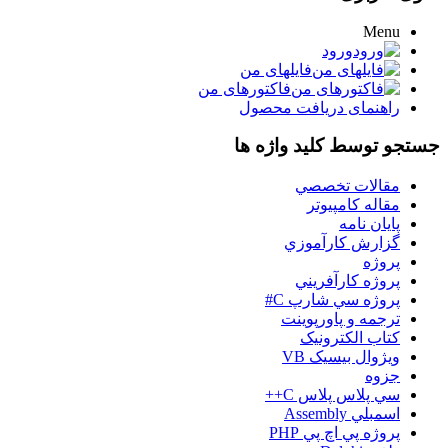
Menu
ورود
فایلهای من
فاکتورهای من
راهنمای دریافت محصول
جستجو توسط کلید واژه ها
مقالات تخصصي
مقاله کامپیوتر
پایان نامه
گزارش کارآموزي
پروژه
پروژه کارآفريني
پروژه سي شارپ C#
ترجمه و پاورپوينت
کتاب الکترونيک
ويژوال بيسيک VB
جزوه
سي پلاس پلاس C++
اسمبلي Assembly
پروژه پي اچ پي PHP