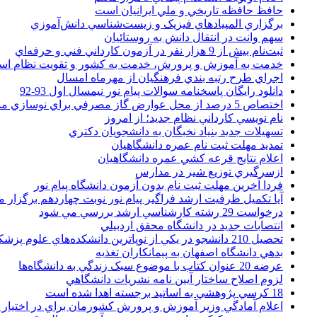
حافظ حافظه تاريخي و ملي ايرانيان است
برگزاري المپيادهاي فيزيک و زيست‌شناسي دانش‌آموزي
سهم وانت در انتقال دانش به روستائيان
ثبت‌نام بيش از 9 هزار نفر در آزمون کارداني فني و حرفه‌اي
خدمت به آموزش و پرورش، خدمت به کشور و تقويت نظام ا
اجراي طرح رتبه بندي فرهنگيان از مهرماه امسال
دانلود رایگان پاسخنامه سوالات پیام نور نیمسال اول 93-92
اختصاص 5 درصد از محل عوارض گاز مصرفي براي نوسازي مدارس
نام نويسي کارداني نظام جديد؛ از امروز
تسهيلات جديد بنياد نخبگان به دانشجويان دکتري
تمديد مهلت ثبت نام عمره دانشگاهيان
اعلام نتايج قرعه کشي عمره دانشگاهيان
ازسرگيري توزيع شير در مدارس
فردا آخرین مهلت ثبت نام بدون آزمون دانشگاه پیام نور
آیا تکمیل ظرفیت ارشد فراگیر پیام نور نوبت چهاردهم برگزار 
درخواست 29 رشته کارشناسي ارشد بررسي مي شود
انتصابات جديد در دانشگاه محقق اردبيلي
تحصيل 210 دانشجو در يکي از نوپاترين دانشکده‌هاي علوم پزشکي کشور
بدهي دانشگاه اصفهان به پيمانکاران تغذيه
عرضه 20 عنوان کتاب با موضوع سبک زندگي به دانشگاه‌ها
لزوم اصلاح ساختار آيين نامه نشريات دانشگاهي
18 کرسي پژوهشي به اساتيد برجسته اهدا شده است
اعلام آمادگي وزير آموزش و پرورش کشورمان براي در اختيار