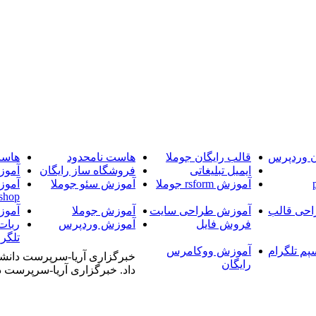
ن وردپرس
قالب رایگان جوملا
هاست نامحدود
هاست
ایمیل تبلیغاتی
فروشگاه ساز رایگان
آموز
آموزش rsform جوملا
آموزش سئو جوملا
آموز
shop
حی قالب
آموزش طراحی سایت
آموزش جوملا
آموز
فروش فایل
آموزش وردپرس
ربات
تلگرا
پم تلگرام
آموزش ووکامرس
خبرگزاری آریا-سرپرست دانشگا
رایگان
داد. خبرگزاری آریا-سرپرست دا