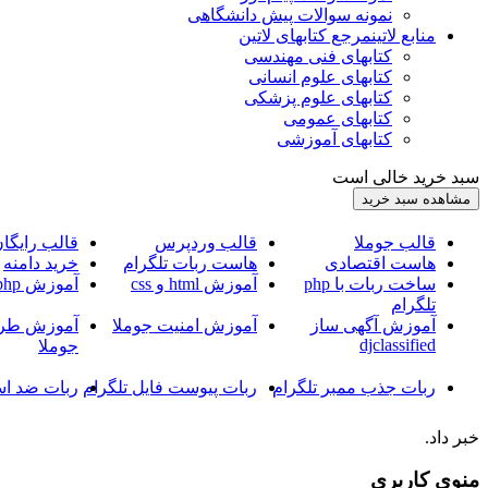
نمونه سوالات پیش دانشگاهی
منابع لاتین
مرجع کتابهای لاتین
کتابهای فنی مهندسی
کتابهای علوم انسانی
کتابهای علوم پزشکی
کتابهای عمومی
کتابهای آموزشی
سبد خرید خالی است
قالب جوملا
قالب وردپرس
قالب رایگا
هاست اقتصادی
هاست ربات تلگرام
خرید دامنه
ساخت ربات با php
آموزش html و css
آموزش php
تلگرام
آموزش آگهی ساز
آموزش امنیت جوملا
آموزش طرا
djclassified
جوملا
ربات جذب ممبر تلگرام
ربات پیوست فایل تلگرام
ربات ضد اس
خبر داد.
منوی کاربری