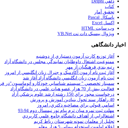
دلفي Delphi
کتاب
تحقيق آمار
پاسکال Pascal
اکسل Excel
وب سايت HTML
ويژوال بيسيک دات نت VB.Net
اخبار دانشگاهی
آغاز توزيع کارت آزمون دستياري از دوشنبه
ممنوعيت اشتغال داوطلبان نمايندگي مجلس در دانشگاه آزاد
رتبه بندي فرهنگيان از مهر
آغاز ثبت نام آزمون آکادميک و جنرال زبان انگليسي از امروز
ثبت نام آزمون زبان انگليسي دانشگاه آزاد آغاز شد
سمينار تخصصي " سيستم شناسايي خودکارو اتوماسيون"در فر
فعاليت بيش از 70 هزار عضو هيات علمي در دانشگاه آزاد
درخواست مجوز براي 150 رشته ارشد علوم پزشکي آزاد
40 راهکار سند تحول بنيادين آموزش و پرورش
اسامي قبولي براي مصاحبه دکتري، امروز
مهلت ثبت نمره میان ترم پیام نور نیمسال دوم 94-93
اشتغالزايي از اهداف دانشگاه جامع علمي کاربردي
تجليل از معلمان نمونه شهرستان رباط کريم
اعلام اولويت استخدام پيماني 5 هزار معلم