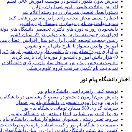
پذيرش بدون کنکور دانشجو در موسسه آموزش عالي قشم
افزايش تبادلات علمي و آموزشي ايران و ژاپن
دستورالعمل تحصیل همزمان در دو رشته اعلام شد
اخطار : سقف مجاز انتخاب واحد را در پیام نور رعایت کنید
تمدید مهلت ثبت نام و مهمان در نیمسال اول پیام نور
دانشجويان روزانه دوره هاي دكتري تخصصي دانشگاه هاي دولتي
اجراي طرح توسعه مدارس غير دولتي در 27 استان کشور
رئيس جمعيت توسعه علمي ايران خواستار افزايش اعضاي هيات
آموزش والدين بيسواد با طرح ملي الزام و تشويق
برگزاري دوره" نظام آموزش علمي كاربردي كشور اتريش" بر
40 هزار دانش آموز و دانشجو از موزه دارآباد بازديد کردند
معاونت سنجش و پذيرش به محل سازمان مرکزي دانشگاه در پو
تمديد ثبت نام تکميل ظرفيت گروه علوم پزشکي
اخبار دانشگاه پیام نور
توسعه کیفی راهبرد اصلی دانشگاه پیام نور
پذیرش بدون آزمون دانشجو در مقطع کارشناسی در دانشگاه پیا
پذیرش بدون آزمون دانشجو در دانشگاه پیام نور همدان
سرمایه گذاری 980 میلیارد تومانی دانشگاه پیام نور
نحوه ارائه درس آشنایی با دفاع مقدس در دانشگاه پیام نور
شروط تغییر رشته دانشجویان مقطع کارشناسی دانشگاه پیام ن
تصمیمات دانشگاه یام نور و کمیته امداد درباره نحوه پرداخت ش
کسب رتبه ششم دانشگاه پیام نور ایران در میان دانشگاه‌های از ر