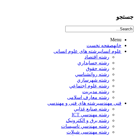
جستجو
Menu
خانه
صفحه نخست
علوم انساني
رشته های علوم انسانی
رشته اقتصاد
رشته حسابداري
رشته حقوق
رشته روانشناسي
رشته شهرسازي
رشته علوم اجتماعي
رشته مديريت
رشته معارف اسلامی
فنی مهندسی
رشته های فنی و مهندسی
رشته صنايع غذايي
رشته مهندسي ICT
رشته برق و الکترونيک
رشته مهندسي تاسيسات
رشته مهندسی شیلات