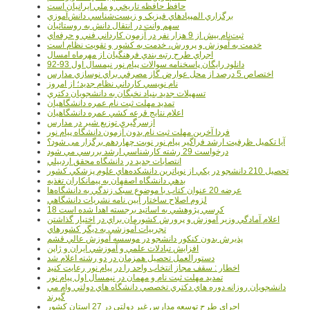
حافظ حافظه تاريخي و ملي ايرانيان است
برگزاري المپيادهاي فيزيک و زيست‌شناسي دانش‌آموزي
سهم وانت در انتقال دانش به روستائيان
ثبت‌نام بيش از 9 هزار نفر در آزمون کارداني فني و حرفه‌اي
خدمت به آموزش و پرورش، خدمت به کشور و تقويت نظام است
اجراي طرح رتبه بندي فرهنگيان از مهرماه امسال
دانلود رایگان پاسخنامه سوالات پیام نور نیمسال اول 93-92
اختصاص 5 درصد از محل عوارض گاز مصرفي براي نوسازي مدارس
نام نويسي کارداني نظام جديد؛ از امروز
تسهيلات جديد بنياد نخبگان به دانشجويان دکتري
تمديد مهلت ثبت نام عمره دانشگاهيان
اعلام نتايج قرعه کشي عمره دانشگاهيان
ازسرگيري توزيع شير در مدارس
فردا آخرین مهلت ثبت نام بدون آزمون دانشگاه پیام نور
آیا تکمیل ظرفیت ارشد فراگیر پیام نور نوبت چهاردهم برگزار می شود؟
درخواست 29 رشته کارشناسي ارشد بررسي مي شود
انتصابات جديد در دانشگاه محقق اردبيلي
تحصيل 210 دانشجو در يکي از نوپاترين دانشکده‌هاي علوم پزشکي کشور
بدهي دانشگاه اصفهان به پيمانکاران تغذيه
عرضه 20 عنوان کتاب با موضوع سبک زندگي به دانشگاه‌ها
لزوم اصلاح ساختار آيين نامه نشريات دانشگاهي
18 کرسي پژوهشي به اساتيد برجسته اهدا شده است
اعلام آمادگي وزير آموزش و پرورش کشورمان براي در اختيار گذاشتن
تجربيات آموزشي به ديگر کشورهاي
پذيرش بدون کنکور دانشجو در موسسه آموزش عالي قشم
افزايش تبادلات علمي و آموزشي ايران و ژاپن
دستورالعمل تحصیل همزمان در دو رشته اعلام شد
اخطار : سقف مجاز انتخاب واحد را در پیام نور رعایت کنید
تمدید مهلت ثبت نام و مهمان در نیمسال اول پیام نور
دانشجويان روزانه دوره هاي دكتري تخصصي دانشگاه هاي دولتي وام مي
گيرند
اجراي طرح توسعه مدارس غير دولتي در 27 استان کشور