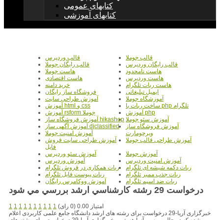
کتابهای عمومی
کتابهای آموزشی
قالب جوملا
قالب وردپرس
قالب رایگان وردپرس
قالب رایگان جوملا
هاست نامحدود
هاست جوملا
هاست وردپرس
هاست اقتصادی
هاست ربات تلگرام
خرید دامنه
ایمیل تبلیغاتی
فروشگاه ساز رایگان
آموزشگاه جوملا
آموزش طراحی سایت
ساخت ربات با php تلگرام
آموزش html و css
آموزش php
آموزش rsform جوملا
آموزش سئو جوملا
آموزش فروشگاه ساز hikashop
آموزش فروشگاه ساز
آموزش آگهی ساز djclassified
ویرچومارت
آموزش امنیت جوملا
آموزش طراحی قالب جوملا
آموزش طراحی سایت فروش
فایل
آموزش جوملا
آموزش سئو وردپرس
آموزش امنیت وردپرس
آموزش وردپرس
ربات دکمه شیشه ای تلگرام
ربات همکاری در فروش تلگرام
ربات جذب ممبر تلگرام
ربات پیوست فایل تلگرام
ربات ضد اسپم تلگرام
آموزش ووکامرس رایگان
درخواست 29 رشته کارشناسي ارشد بررسي مي شود
امتیاز 0.00 (0 رای)
1
1
1
1
1
1
1
1
1
1
خبرگزاری آریا-29 درخواست برای رشته های ارشد دانشگاه جامع علمی کاربردی اعلام
شده که در حال بررسی آنها هستیم . خبرگزاری آریا-29 درخواست برای رشته های