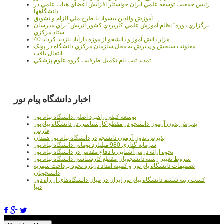
رئيس جمعيت توسعه علمي ايران خواستار افزايش اعضاي هيات علمي در
دانشگاهها
آموزش والدين بيسواد با طرح ملي الزام و تشويق
برگزاري دوره" نظام آموزش علمي كاربردي كشور اتريش" براي مدرسان
ستاد مرکزي
40 هزار دانش آموز و دانشجو از موزه دارآباد بازديد کردند
معاونت سنجش و پذيرش به محل سازمان مرکزي دانشگاه در پونک
انتقال يافت
تمديد ثبت نام تکميل ظرفيت گروه علوم پزشکي
اخبار دانشگاه پیام نور
توسعه کیفی راهبرد اصلی دانشگاه پیام نور
پذیرش بدون آزمون دانشجو در مقطع کارشناسی در دانشگاه پیام‌نور
فارس
پذیرش بدون آزمون دانشجو در دانشگاه پیام نور همدان
سرمایه گذاری 980 میلیارد تومانی دانشگاه پیام نور
نحوه ارائه درس آشنایی با دفاع مقدس در دانشگاه پیام نور
شروط تغییر رشته دانشجویان مقطع کارشناسی دانشگاه پیام نور
تصمیمات دانشگاه یام نور و کمیته امداد درباره نحوه پرداخت شهریه
دانشجویان
کسب رتبه ششم دانشگاه پیام نور ایران در میان دانشگاه‌های از راه دور
دنیا