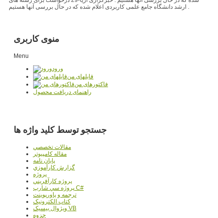
ارشد دانشگاه جامع علمی کاربردی اعلام شده که در حال بررسی آنها هستیم .
منوی کاربری
Menu
ورود
فایلهای من
فاکتورهای من
راهنمای دریافت محصول
جستجو توسط کلید واژه ها
مقالات تخصصي
مقاله کامپیوتر
پایان نامه
گزارش کارآموزي
پروژه
پروژه کارآفريني
پروژه سي شارپ C#
ترجمه و پاورپوينت
کتاب الکترونيک
ويژوال بيسيک VB
جزوه