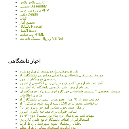
سي پلاس پلاس C++
اسمبلي Assembly
پروژه پي اچ پي PHP
دلفي Delphi
کتاب
تحقيق آمار
پاسکال Pascal
اکسل Excel
وب سايت HTML
ويژوال بيسيک دات نت VB.Net
اخبار دانشگاهی
آغاز توزيع کارت آزمون دستياري از دوشنبه
ممنوعيت اشتغال داوطلبان نمايندگي مجلس در دانشگاه آزاد
رتبه بندي فرهنگيان از مهر
آغاز ثبت نام آزمون آکادميک و جنرال زبان انگليسي از امروز
ثبت نام آزمون زبان انگليسي دانشگاه آزاد آغاز شد
سمينار تخصصي " سيستم شناسايي خودکارو اتوماسيون"در فرهنگسراي
فناوري اطلاعات
فعاليت بيش از 70 هزار عضو هيات علمي در دانشگاه آزاد
درخواست مجوز براي 150 رشته ارشد علوم پزشکي آزاد
40 راهکار سند تحول بنيادين آموزش و پرورش
اسامي قبولي براي مصاحبه دکتري، امروز
مهلت ثبت نمره میان ترم پیام نور نیمسال دوم 94-93
اشتغالزايي از اهداف دانشگاه جامع علمي کاربردي
تجليل از معلمان نمونه شهرستان رباط کريم
اعلام اولويت استخدام پيماني 5 هزار معلم