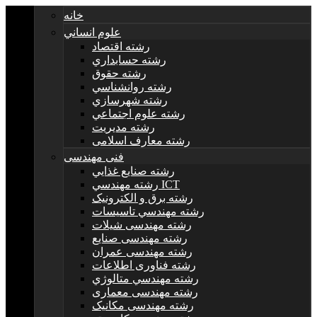
خانه
علوم انساني
رشته اقتصاد
رشته حسابداري
رشته حقوق
رشته روانشناسي
رشته شهرسازي
رشته علوم اجتماعي
رشته مديريت
رشته معارف اسلامی
فنی مهندسی
رشته صنايع غذايي
رشته مهندسي ICT
رشته برق و الکترونيک
رشته مهندسي تاسيسات
رشته مهندسی شیلات
رشته مهندسی صنایع
رشته مهندسی عمران
رشته فناوری اطلاعات
رشته مهندسي متالوژي
رشته مهندسی معماری
رشته مهندسی مکانیک