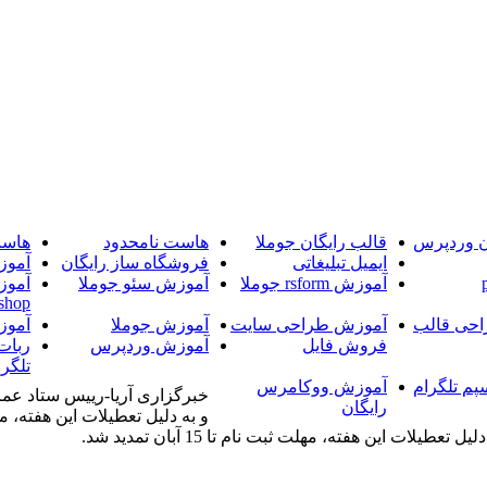
ن وردپرس
قالب رایگان جوملا
هاست نامحدود
هاست
ایمیل تبلیغاتی
فروشگاه ساز رایگان
آموز
آموزش rsform جوملا
آموزش سئو جوملا
آموز
shop
حی قالب
آموزش طراحی سایت
آموزش جوملا
آموز
فروش فایل
آموزش وردپرس
ربات
تلگرا
پم تلگرام
آموزش ووکامرس
خبرگزاری آریا-رییس ستاد عمر
رایگان
 این هفته، مهلت ثبت نام تا 15 آبان تمدید شد.