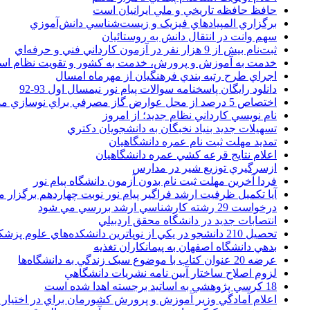
حافظ حافظه تاريخي و ملي ايرانيان است
برگزاري المپيادهاي فيزيک و زيست‌شناسي دانش‌آموزي
سهم وانت در انتقال دانش به روستائيان
ثبت‌نام بيش از 9 هزار نفر در آزمون کارداني فني و حرفه‌اي
خدمت به آموزش و پرورش، خدمت به کشور و تقويت نظام ا
اجراي طرح رتبه بندي فرهنگيان از مهرماه امسال
دانلود رایگان پاسخنامه سوالات پیام نور نیمسال اول 93-92
اختصاص 5 درصد از محل عوارض گاز مصرفي براي نوسازي مدارس
نام نويسي کارداني نظام جديد؛ از امروز
تسهيلات جديد بنياد نخبگان به دانشجويان دکتري
تمديد مهلت ثبت نام عمره دانشگاهيان
اعلام نتايج قرعه کشي عمره دانشگاهيان
ازسرگيري توزيع شير در مدارس
فردا آخرین مهلت ثبت نام بدون آزمون دانشگاه پیام نور
آیا تکمیل ظرفیت ارشد فراگیر پیام نور نوبت چهاردهم برگزار 
درخواست 29 رشته کارشناسي ارشد بررسي مي شود
انتصابات جديد در دانشگاه محقق اردبيلي
تحصيل 210 دانشجو در يکي از نوپاترين دانشکده‌هاي علوم پزشکي کشور
بدهي دانشگاه اصفهان به پيمانکاران تغذيه
عرضه 20 عنوان کتاب با موضوع سبک زندگي به دانشگاه‌ها
لزوم اصلاح ساختار آيين نامه نشريات دانشگاهي
18 کرسي پژوهشي به اساتيد برجسته اهدا شده است
اعلام آمادگي وزير آموزش و پرورش کشورمان براي در اختيار