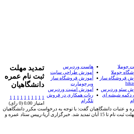
 جوملا
هاست وردپرس
تمديد مهلت
شگاه جوملا
آموزش طراحی سایت
ثبت نام عمره
ش فروشگاه ساز
آموزش فروشگاه ساز
hika
دانشگاهيان
ویرچومارت
ش سئو وردپرس
آموزش امنیت وردپرس
 دکمه شیشه ای
ربات همکاری در فروش
1
1
1
1
1
1
1
1
1
1
م
تلگرام
امتیاز 0.00 (0 رای)
ه و عتبات دانشگاهیان گفت: با توجه به درخواست مکرر دانشگاهیان
و به دلیل تعطیلات این هفته، مهلت ثبت نام تا 15 آبان تمدید شد. خبرگزاری آریا-رییس ستاد عمره و