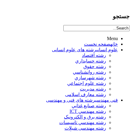
جستجو
Menu
خانه
صفحه نخست
علوم انساني
رشته های علوم انسانی
رشته اقتصاد
رشته حسابداري
رشته حقوق
رشته روانشناسي
رشته شهرسازي
رشته علوم اجتماعي
رشته مديريت
رشته معارف اسلامی
فنی مهندسی
رشته های فنی و مهندسی
رشته صنايع غذايي
رشته مهندسي ICT
رشته برق و الکترونيک
رشته مهندسي تاسيسات
رشته مهندسی شیلات