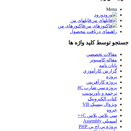
Menu
ورود
فایلهای من
فاکتورهای من
راهنمای دریافت محصول
جستجو توسط کلید واژه ها
مقالات تخصصي
مقاله کامپیوتر
پایان نامه
گزارش کارآموزي
پروژه
پروژه کارآفريني
پروژه سي شارپ C#
ترجمه و پاورپوينت
کتاب الکترونيک
ويژوال بيسيک VB
جزوه
سي پلاس پلاس C++
اسمبلي Assembly
پروژه پي اچ پي PHP