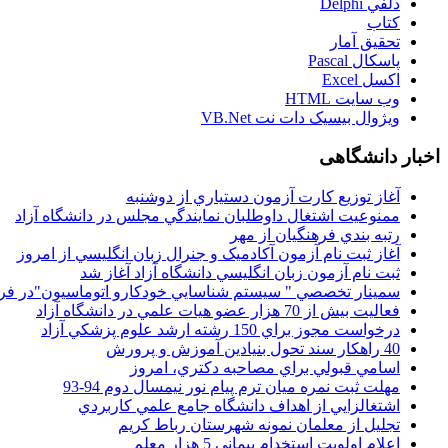
دلفي Delphi
کتاب
تحقيق آمار
پاسکال Pascal
اکسل Excel
وب سايت HTML
ويژوال بيسيک دات نت VB.Net
اخبار دانشگاهی
آغاز توزيع کارت آزمون دستياري از دوشنبه
ممنوعيت اشتغال داوطلبان نمايندگي مجلس در دانشگاه آزاد
رتبه بندي فرهنگيان از مهر
آغاز ثبت نام آزمون آکادميک و جنرال زبان انگليسي از امروز
ثبت نام آزمون زبان انگليسي دانشگاه آزاد آغاز شد
سمينار تخصصي " سيستم شناسايي خودکارو اتوماسيون"در فر
فعاليت بيش از 70 هزار عضو هيات علمي در دانشگاه آزاد
درخواست مجوز براي 150 رشته ارشد علوم پزشکي آزاد
40 راهکار سند تحول بنيادين آموزش و پرورش
اسامي قبولي براي مصاحبه دکتري، امروز
مهلت ثبت نمره میان ترم پیام نور نیمسال دوم 94-93
اشتغالزايي از اهداف دانشگاه جامع علمي کاربردي
تجليل از معلمان نمونه شهرستان رباط کريم
اعلام اولويت استخدام پيماني 5 هزار معلم