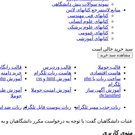
نمونه سوالات پیش دانشگاهی
منابع لاتین
مرجع کتابهای لاتین
کتابهای فنی مهندسی
کتابهای علوم انسانی
کتابهای علوم پزشکی
کتابهای عمومی
کتابهای آموزشی
سبد خرید خالی است
قالب جوملا
قالب وردپرس
قالب رایگا
هاست اقتصادی
هاست ربات تلگرام
خرید دامنه
ساخت ربات با php
آموزش html و css
آموزش php
تلگرام
آموزش آگهی ساز
آموزش امنیت جوملا
آموزش طرا
djclassified
جوملا
ربات جذب ممبر تلگرام
ربات پیوست فایل تلگرام
ربات ضد اس
عتبات دانشگاهیان گفت: با توجه به درخواست مکرر دانشگاهیان و به دلیل تعطیلات
منوی کاربری