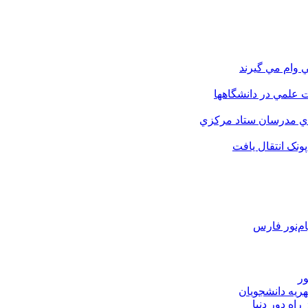
 وام مي گيرند
 علمي در دانشگاهها
اي مدرسان ستاد مرکزي
نک انتقال يافت
م‌نور فارس
ور
هریه دانشجویان
اه دور دنیا