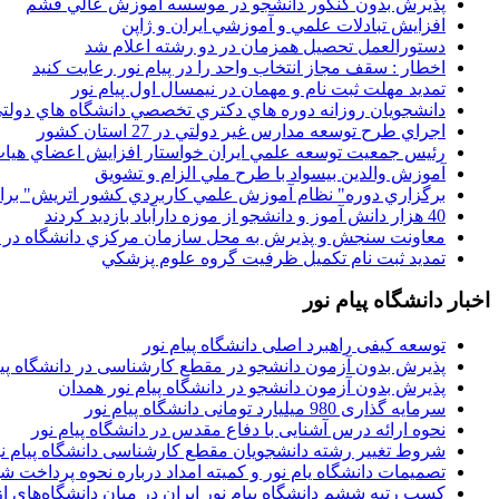
پذيرش بدون کنکور دانشجو در موسسه آموزش عالي قشم
افزايش تبادلات علمي و آموزشي ايران و ژاپن
دستورالعمل تحصیل همزمان در دو رشته اعلام شد
اخطار : سقف مجاز انتخاب واحد را در پیام نور رعایت کنید
تمدید مهلت ثبت نام و مهمان در نیمسال اول پیام نور
دانشجويان روزانه دوره هاي دكتري تخصصي دانشگاه هاي دولتي
اجراي طرح توسعه مدارس غير دولتي در 27 استان کشور
رئيس جمعيت توسعه علمي ايران خواستار افزايش اعضاي هيات
آموزش والدين بيسواد با طرح ملي الزام و تشويق
برگزاري دوره" نظام آموزش علمي كاربردي كشور اتريش" بر
40 هزار دانش آموز و دانشجو از موزه دارآباد بازديد کردند
معاونت سنجش و پذيرش به محل سازمان مرکزي دانشگاه در پو
تمديد ثبت نام تکميل ظرفيت گروه علوم پزشکي
اخبار دانشگاه پیام نور
توسعه کیفی راهبرد اصلی دانشگاه پیام نور
پذیرش بدون آزمون دانشجو در مقطع کارشناسی در دانشگاه پیا
پذیرش بدون آزمون دانشجو در دانشگاه پیام نور همدان
سرمایه گذاری 980 میلیارد تومانی دانشگاه پیام نور
نحوه ارائه درس آشنایی با دفاع مقدس در دانشگاه پیام نور
شروط تغییر رشته دانشجویان مقطع کارشناسی دانشگاه پیام ن
تصمیمات دانشگاه یام نور و کمیته امداد درباره نحوه پرداخت ش
کسب رتبه ششم دانشگاه پیام نور ایران در میان دانشگاه‌های از ر