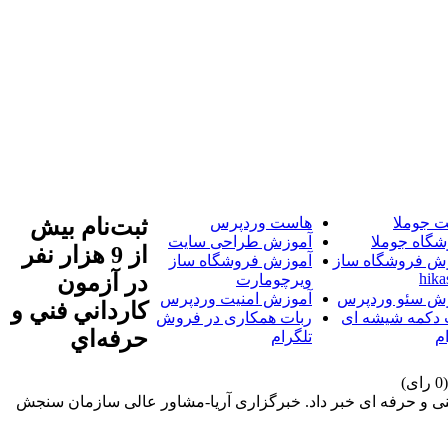
 جوملا
هاست وردپرس
ثبت‌نام بيش
شگاه جوملا
آموزش طراحی سایت
از 9 هزار نفر
ش فروشگاه ساز
آموزش فروشگاه ساز
hika
در آزمون
ویرچومارت
ش سئو وردپرس
آموزش امنیت وردپرس
کارداني فني و
 دکمه شیشه ای
ربات همکاری در فروش
حرفه‌اي
م
تلگرام
 دوره های کاردانی نظام جدید دانشگاه فنی و حرفه ای خبر داد. خبرگزاری آریا-مشاور عالی سازمان سنجش