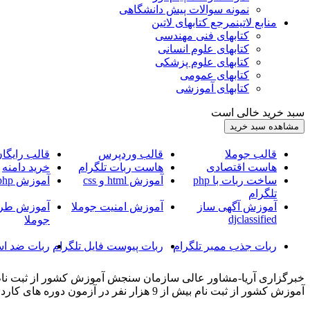
نمونه سوالات پیش دانشگاهی
منابع لاتین
مرجع کتابهای لاتین
کتابهای فنی مهندسی
کتابهای علوم انسانی
کتابهای علوم پزشکی
کتابهای عمومی
کتابهای آموزشی
سبد خرید خالی است
قالب جوملا
قالب وردپرس
قالب رایگا
هاست اقتصادی
هاست ربات تلگرام
خرید دامنه
ساخت ربات با php
آموزش html و css
آموزش php
تلگرام
آموزش آگهی ساز
آموزش امنیت جوملا
آموزش طرا
djclassified
جوملا
ربات جذب ممبر تلگرام
ربات پیوست فایل تلگرام
ربات ضد اس
آموزش کشور از ثبت نام بیش از 9 هزار نفر در آزمون دوره های کاردانی نظام جدید دانشگاه فنی و حرفه ای خبر داد.