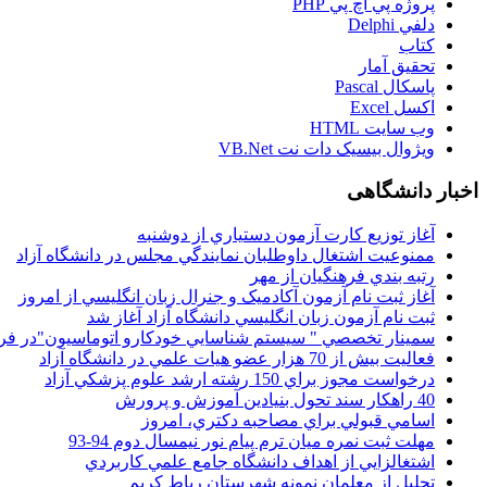
پروژه پي اچ پي PHP
دلفي Delphi
کتاب
تحقيق آمار
پاسکال Pascal
اکسل Excel
وب سايت HTML
ويژوال بيسيک دات نت VB.Net
اخبار دانشگاهی
آغاز توزيع کارت آزمون دستياري از دوشنبه
ممنوعيت اشتغال داوطلبان نمايندگي مجلس در دانشگاه آزاد
رتبه بندي فرهنگيان از مهر
آغاز ثبت نام آزمون آکادميک و جنرال زبان انگليسي از امروز
ثبت نام آزمون زبان انگليسي دانشگاه آزاد آغاز شد
سمينار تخصصي " سيستم شناسايي خودکارو اتوماسيون"در فر
فعاليت بيش از 70 هزار عضو هيات علمي در دانشگاه آزاد
درخواست مجوز براي 150 رشته ارشد علوم پزشکي آزاد
40 راهکار سند تحول بنيادين آموزش و پرورش
اسامي قبولي براي مصاحبه دکتري، امروز
مهلت ثبت نمره میان ترم پیام نور نیمسال دوم 94-93
اشتغالزايي از اهداف دانشگاه جامع علمي کاربردي
تجليل از معلمان نمونه شهرستان رباط کريم