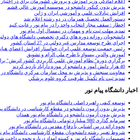
اعلام آمادگي وزير آموزش و پرورش کشورمان براي در اختيار
پذيرش بدون کنکور دانشجو در موسسه آموزش عالي قشم
افزايش تبادلات علمي و آموزشي ايران و ژاپن
دستورالعمل تحصیل همزمان در دو رشته اعلام شد
اخطار : سقف مجاز انتخاب واحد را در پیام نور رعایت کنید
تمدید مهلت ثبت نام و مهمان در نیمسال اول پیام نور
دانشجويان روزانه دوره هاي دكتري تخصصي دانشگاه هاي دولتي
اجراي طرح توسعه مدارس غير دولتي در 27 استان کشور
رئيس جمعيت توسعه علمي ايران خواستار افزايش اعضاي هيات
آموزش والدين بيسواد با طرح ملي الزام و تشويق
برگزاري دوره" نظام آموزش علمي كاربردي كشور اتريش" بر
40 هزار دانش آموز و دانشجو از موزه دارآباد بازديد کردند
معاونت سنجش و پذيرش به محل سازمان مرکزي دانشگاه در پو
تمديد ثبت نام تکميل ظرفيت گروه علوم پزشکي
اخبار دانشگاه پیام نور
توسعه کیفی راهبرد اصلی دانشگاه پیام نور
پذیرش بدون آزمون دانشجو در مقطع کارشناسی در دانشگاه پیا
پذیرش بدون آزمون دانشجو در دانشگاه پیام نور همدان
سرمایه گذاری 980 میلیارد تومانی دانشگاه پیام نور
نحوه ارائه درس آشنایی با دفاع مقدس در دانشگاه پیام نور
شروط تغییر رشته دانشجویان مقطع کارشناسی دانشگاه پیام ن
تصمیمات دانشگاه یام نور و کمیته امداد درباره نحوه پرداخت ش