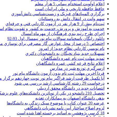
اعلام اولويت استخدام پيماني 5 هزار معلم
حافظ حافظه تاريخي و ملي ايرانيان است
برگزاري المپيادهاي فيزيک و زيست‌شناسي دانش‌آموزي
سهم وانت در انتقال دانش به روستائيان
ثبت‌نام بيش از 9 هزار نفر در آزمون کارداني فني و حرفه‌اي
خدمت به آموزش و پرورش، خدمت به کشور و تقويت نظام ا
اجراي طرح رتبه بندي فرهنگيان از مهرماه امسال
دانلود رایگان پاسخنامه سوالات پیام نور نیمسال اول 93-92
اختصاص 5 درصد از محل عوارض گاز مصرفي براي نوسازي مدارس
نام نويسي کارداني نظام جديد؛ از امروز
تسهيلات جديد بنياد نخبگان به دانشجويان دکتري
تمديد مهلت ثبت نام عمره دانشگاهيان
اعلام نتايج قرعه کشي عمره دانشگاهيان
ازسرگيري توزيع شير در مدارس
فردا آخرین مهلت ثبت نام بدون آزمون دانشگاه پیام نور
آیا تکمیل ظرفیت ارشد فراگیر پیام نور نوبت چهاردهم برگزار 
درخواست 29 رشته کارشناسي ارشد بررسي مي شود
انتصابات جديد در دانشگاه محقق اردبيلي
تحصيل 210 دانشجو در يکي از نوپاترين دانشکده‌هاي علوم پزشکي کشور
بدهي دانشگاه اصفهان به پيمانکاران تغذيه
عرضه 20 عنوان کتاب با موضوع سبک زندگي به دانشگاه‌ها
لزوم اصلاح ساختار آيين نامه نشريات دانشگاهي
18 کرسي پژوهشي به اساتيد برجسته اهدا شده است