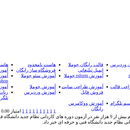
ن وردپرس
قالب رایگان جوملا
هاست نامحدود
هاست
ایمیل تبلیغاتی
فروشگاه ساز رایگان
آموز
آموزش rsform جوملا
آموزش سئو جوملا
آموز
shop
حی قالب
آموزش طراحی سایت
آموزش جوملا
آموز
فروش فایل
آموزش وردپرس
ربات
تلگرا
پم تلگرام
آموزش ووکامرس
رایگان
1
1
1
1
1
1
1
1
1
1
امتیاز 0.00 (0 رای)
خبرگزاری آریا-مشاور عالی سازمان سنجش آموزش کشور از ثبت نام بیش از 9 هزار نفر در آزمون