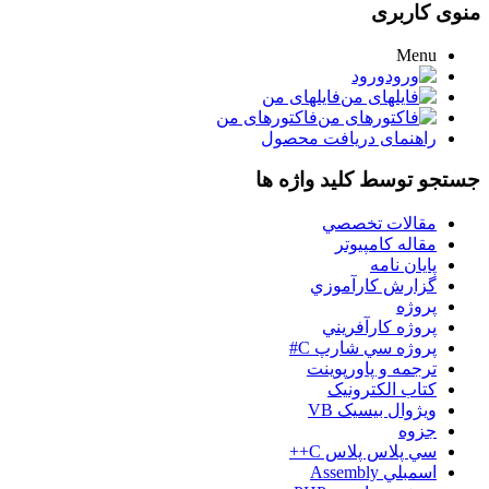
منوی کاربری
Menu
ورود
فایلهای من
فاکتورهای من
راهنمای دریافت محصول
جستجو توسط کلید واژه ها
مقالات تخصصي
مقاله کامپیوتر
پایان نامه
گزارش کارآموزي
پروژه
پروژه کارآفريني
پروژه سي شارپ C#
ترجمه و پاورپوينت
کتاب الکترونيک
ويژوال بيسيک VB
جزوه
سي پلاس پلاس C++
اسمبلي Assembly