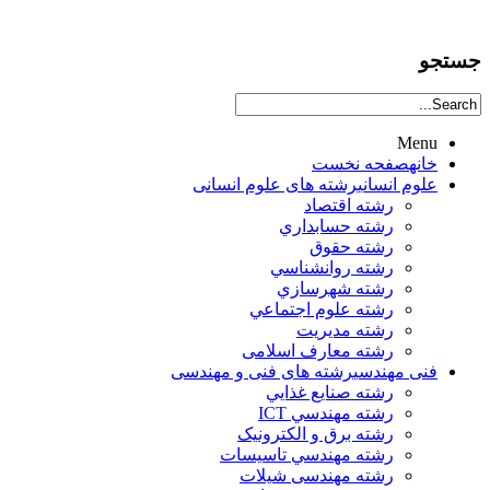
جستجو
Menu
خانه
صفحه نخست
علوم انساني
رشته های علوم انسانی
رشته اقتصاد
رشته حسابداري
رشته حقوق
رشته روانشناسي
رشته شهرسازي
رشته علوم اجتماعي
رشته مديريت
رشته معارف اسلامی
فنی مهندسی
رشته های فنی و مهندسی
رشته صنايع غذايي
رشته مهندسي ICT
رشته برق و الکترونيک
رشته مهندسي تاسيسات
رشته مهندسی شیلات