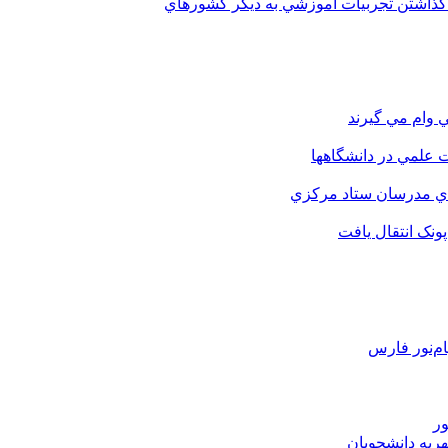
 گذاشتن تجربيات آموزشي به ديگر کشورهاي
 وام مي گيرند
 علمي در دانشگاهها
اي مدرسان ستاد مرکزي
نک انتقال يافت
م‌نور فارس
ور
هریه دانشجویان