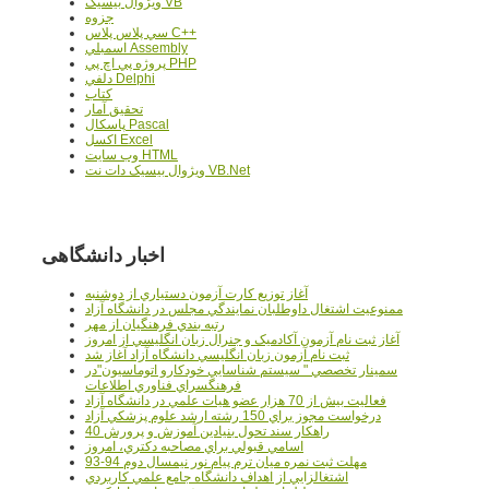
ويژوال بيسيک VB
جزوه
سي پلاس پلاس C++
اسمبلي Assembly
پروژه پي اچ پي PHP
دلفي Delphi
کتاب
تحقيق آمار
پاسکال Pascal
اکسل Excel
وب سايت HTML
ويژوال بيسيک دات نت VB.Net
اخبار دانشگاهی
آغاز توزيع کارت آزمون دستياري از دوشنبه
ممنوعيت اشتغال داوطلبان نمايندگي مجلس در دانشگاه آزاد
رتبه بندي فرهنگيان از مهر
آغاز ثبت نام آزمون آکادميک و جنرال زبان انگليسي از امروز
ثبت نام آزمون زبان انگليسي دانشگاه آزاد آغاز شد
سمينار تخصصي " سيستم شناسايي خودکارو اتوماسيون"در
فرهنگسراي فناوري اطلاعات
فعاليت بيش از 70 هزار عضو هيات علمي در دانشگاه آزاد
درخواست مجوز براي 150 رشته ارشد علوم پزشکي آزاد
40 راهکار سند تحول بنيادين آموزش و پرورش
اسامي قبولي براي مصاحبه دکتري، امروز
مهلت ثبت نمره میان ترم پیام نور نیمسال دوم 94-93
اشتغالزايي از اهداف دانشگاه جامع علمي کاربردي