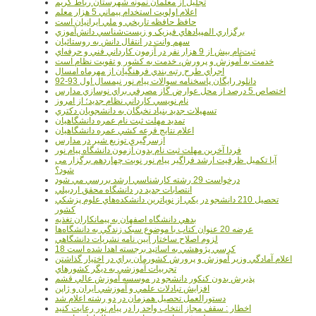
تجليل از معلمان نمونه شهرستان رباط کريم
اعلام اولويت استخدام پيماني 5 هزار معلم
حافظ حافظه تاريخي و ملي ايرانيان است
برگزاري المپيادهاي فيزيک و زيست‌شناسي دانش‌آموزي
سهم وانت در انتقال دانش به روستائيان
ثبت‌نام بيش از 9 هزار نفر در آزمون کارداني فني و حرفه‌اي
خدمت به آموزش و پرورش، خدمت به کشور و تقويت نظام است
اجراي طرح رتبه بندي فرهنگيان از مهرماه امسال
دانلود رایگان پاسخنامه سوالات پیام نور نیمسال اول 93-92
اختصاص 5 درصد از محل عوارض گاز مصرفي براي نوسازي مدارس
نام نويسي کارداني نظام جديد؛ از امروز
تسهيلات جديد بنياد نخبگان به دانشجويان دکتري
تمديد مهلت ثبت نام عمره دانشگاهيان
اعلام نتايج قرعه کشي عمره دانشگاهيان
ازسرگيري توزيع شير در مدارس
فردا آخرین مهلت ثبت نام بدون آزمون دانشگاه پیام نور
آیا تکمیل ظرفیت ارشد فراگیر پیام نور نوبت چهاردهم برگزار می
شود؟
درخواست 29 رشته کارشناسي ارشد بررسي مي شود
انتصابات جديد در دانشگاه محقق اردبيلي
تحصيل 210 دانشجو در يکي از نوپاترين دانشکده‌هاي علوم پزشکي
کشور
بدهي دانشگاه اصفهان به پيمانکاران تغذيه
عرضه 20 عنوان کتاب با موضوع سبک زندگي به دانشگاه‌ها
لزوم اصلاح ساختار آيين نامه نشريات دانشگاهي
18 کرسي پژوهشي به اساتيد برجسته اهدا شده است
اعلام آمادگي وزير آموزش و پرورش کشورمان براي در اختيار گذاشتن
تجربيات آموزشي به ديگر کشورهاي
پذيرش بدون کنکور دانشجو در موسسه آموزش عالي قشم
افزايش تبادلات علمي و آموزشي ايران و ژاپن
دستورالعمل تحصیل همزمان در دو رشته اعلام شد
اخطار : سقف مجاز انتخاب واحد را در پیام نور رعایت کنید