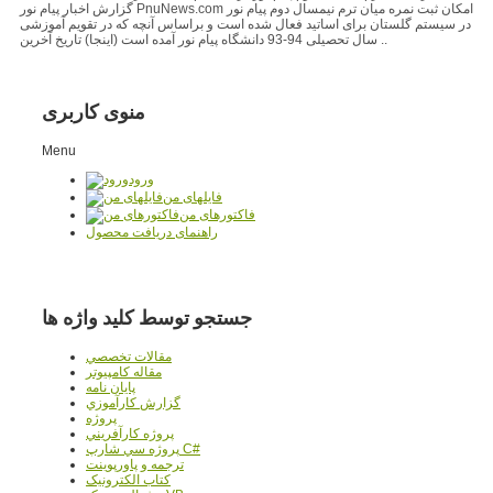
گزارش اخبار پیام نور PnuNews.com امکان ثبت نمره میان ترم نیمسال دوم پیام نور
در سیستم گلستان برای اساتید فعال شده است و براساس آنچه که در تقویم آموزشی
سال تحصیلی 94-93 دانشگاه پیام نور آمده است (اینجا) تاریخ آخرین ..
منوی کاربری
Menu
ورود
فایلهای من
فاکتورهای من
راهنمای دریافت محصول
جستجو توسط کلید واژه ها
مقالات تخصصي
مقاله کامپیوتر
پایان نامه
گزارش کارآموزي
پروژه
پروژه کارآفريني
پروژه سي شارپ C#
ترجمه و پاورپوينت
کتاب الکترونيک