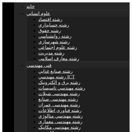
خانه
علوم انساني
رشته اقتصاد
رشته حسابداري
رشته حقوق
رشته روانشناسي
رشته شهرسازي
رشته علوم اجتماعي
رشته مديريت
رشته معارف اسلامی
فنی مهندسی
رشته صنايع غذايي
رشته مهندسي ICT
رشته برق و الکترونيک
رشته مهندسي تاسيسات
رشته مهندسی شیلات
رشته مهندسی صنایع
رشته مهندسی عمران
رشته فناوری اطلاعات
رشته مهندسي متالوژي
رشته مهندسی معماری
رشته مهندسی مکانیک