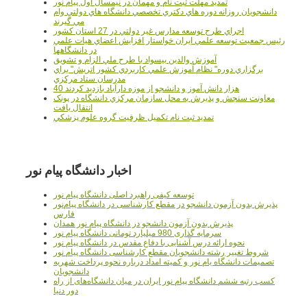
تمدید مهلت ثبت نام و مهمان در نیمسال اول پیام نور
دانشجويان روزانه دوره هاي دكتري تخصصي دانشگاه هاي دولتي وام
مي گيرند
اجراي طرح توسعه مدارس غير دولتي در 27 استان کشور
رئيس جمعيت توسعه علمي ايران خواستار افزايش اعضاي هيات علمي
در دانشگاهها
آموزش والدين بيسواد با طرح ملي الزام و تشويق
برگزاري دوره" نظام آموزش علمي كاربردي كشور اتريش" براي
مدرسان ستاد مرکزي
40 هزار دانش آموز و دانشجو از موزه دارآباد بازديد کردند
معاونت سنجش و پذيرش به محل سازمان مرکزي دانشگاه در پونک
انتقال يافت
تمديد ثبت نام تکميل ظرفيت گروه علوم پزشکي
اخبار دانشگاه پیام نور
توسعه کیفی راهبرد اصلی دانشگاه پیام نور
پذیرش بدون آزمون دانشجو در مقطع کارشناسی در دانشگاه پیام‌نور
فارس
پذیرش بدون آزمون دانشجو در دانشگاه پیام نور همدان
سرمایه گذاری 980 میلیارد تومانی دانشگاه پیام نور
نحوه ارائه درس آشنایی با دفاع مقدس در دانشگاه پیام نور
شروط تغییر رشته دانشجویان مقطع کارشناسی دانشگاه پیام نور
تصمیمات دانشگاه یام نور و کمیته امداد درباره نحوه پرداخت شهریه
دانشجویان
کسب رتبه ششم دانشگاه پیام نور ایران در میان دانشگاه‌های از راه
دور دنیا