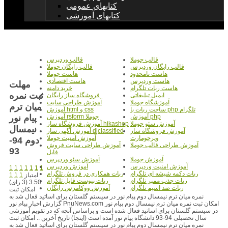
کتابهای عمومی
کتابهای آموزشی
قالب جوملا
قالب وردپرس
قالب رایگان وردپرس
قالب رایگان جوملا
هاست نامحدود
هاست جوملا
هاست وردپرس
هاست اقتصادی
مهلت
هاست ربات تلگرام
خرید دامنه
ثبت نمره
ایمیل تبلیغاتی
فروشگاه ساز رایگان
آموزشگاه جوملا
آموزش طراحی سایت
میان ترم
ساخت ربات با php تلگرام
آموزش html و css
پیام نور
آموزش php
آموزش rsform جوملا
آموزش سئو جوملا
آموزش فروشگاه ساز hikashop
نیمسال
آموزش فروشگاه ساز
آموزش آگهی ساز djclassified
ویرچومارت
آموزش امنیت جوملا
دوم 94-
آموزش طراحی قالب جوملا
آموزش طراحی سایت فروش
93
فایل
آموزش جوملا
آموزش سئو وردپرس
آموزش امنیت وردپرس
آموزش وردپرس
1
1
1
1
1
1
1
ربات دکمه شیشه ای تلگرام
ربات همکاری در فروش تلگرام
امتیاز
1
1
1
ربات جذب ممبر تلگرام
ربات پیوست فایل تلگرام
3.50 (3 رای)
ربات ضد اسپم تلگرام
آموزش ووکامرس رایگان
امکان ثبت
نمره میان ترم نیمسال دوم پیام نور در سیستم گلستان برای اساتید فعال شد به
گزارش اخبار پیام نور PnuNews.com امکان ثبت نمره میان ترم نیمسال دوم پیام نور
در سیستم گلستان برای اساتید فعال شده است و براساس آنچه که در تقویم آموزشی
سال تحصیلی 94-93 دانشگاه پیام نور آمده است (اینجا) تاریخ آخرین .. امکان ثبت
نمره میان ترم نیمسال دوم پیام نور در سیستم گلستان برای اساتید فعال شد به