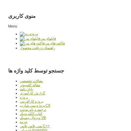
منوی کاربری
Menu
ورود
فایلهای من
فاکتورهای من
راهنمای دریافت محصول
جستجو توسط کلید واژه ها
مقالات تخصصي
مقاله کامپیوتر
پایان نامه
گزارش کارآموزي
پروژه
پروژه کارآفريني
پروژه سي شارپ C#
ترجمه و پاورپوينت
کتاب الکترونيک
ويژوال بيسيک VB
جزوه
سي پلاس پلاس C++
اسمبلي Assembly