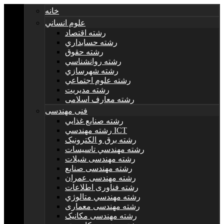
خانه
علوم انساني
رشته اقتصاد
رشته حسابداري
رشته حقوق
رشته روانشناسي
رشته شهرسازي
رشته علوم اجتماعي
رشته مديريت
رشته معارف اسلامی
فنی مهندسی
رشته صنايع غذايي
رشته مهندسي ICT
رشته برق و الکترونيک
رشته مهندسي تاسيسات
رشته مهندسی شیلات
رشته مهندسی صنایع
رشته مهندسی عمران
رشته فناوری اطلاعات
رشته مهندسي متالوژي
رشته مهندسی معماری
رشته مهندسی مکانیک