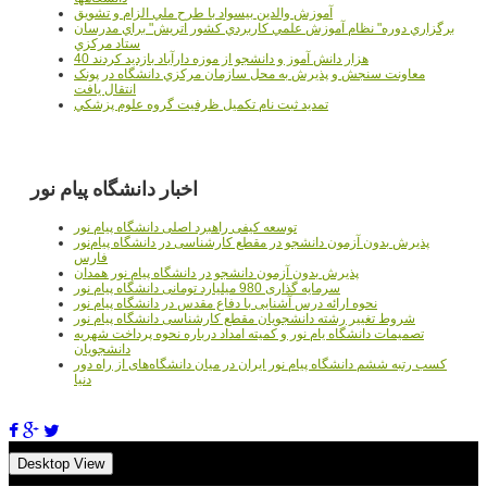
آموزش والدين بيسواد با طرح ملي الزام و تشويق
برگزاري دوره" نظام آموزش علمي كاربردي كشور اتريش" براي مدرسان
ستاد مرکزي
40 هزار دانش آموز و دانشجو از موزه دارآباد بازديد کردند
معاونت سنجش و پذيرش به محل سازمان مرکزي دانشگاه در پونک
انتقال يافت
تمديد ثبت نام تکميل ظرفيت گروه علوم پزشکي
اخبار دانشگاه پیام نور
توسعه کیفی راهبرد اصلی دانشگاه پیام نور
پذیرش بدون آزمون دانشجو در مقطع کارشناسی در دانشگاه پیام‌نور
فارس
پذیرش بدون آزمون دانشجو در دانشگاه پیام نور همدان
سرمایه گذاری 980 میلیارد تومانی دانشگاه پیام نور
نحوه ارائه درس آشنایی با دفاع مقدس در دانشگاه پیام نور
شروط تغییر رشته دانشجویان مقطع کارشناسی دانشگاه پیام نور
تصمیمات دانشگاه یام نور و کمیته امداد درباره نحوه پرداخت شهریه
دانشجویان
کسب رتبه ششم دانشگاه پیام نور ایران در میان دانشگاه‌های از راه دور
دنیا
Desktop View