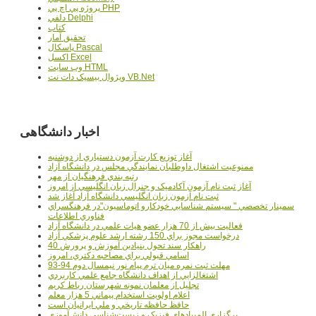
پروژه پي اچ پي PHP
دلفي Delphi
کتاب
تحقيق آمار
پاسکال Pascal
اکسل Excel
وب سايت HTML
ويژوال بيسيک دات نت VB.Net
اخبار دانشگاهی
آغاز توزيع کارت آزمون دستياري از دوشنبه
ممنوعيت اشتغال داوطلبان نمايندگي مجلس در دانشگاه آزاد
رتبه بندي فرهنگيان از مهر
آغاز ثبت نام آزمون آکادميک و جنرال زبان انگليسي از امروز
ثبت نام آزمون زبان انگليسي دانشگاه آزاد آغاز شد
سمينار تخصصي " سيستم شناسايي خودکارو اتوماسيون"در فرهنگسراي
فناوري اطلاعات
فعاليت بيش از 70 هزار عضو هيات علمي در دانشگاه آزاد
درخواست مجوز براي 150 رشته ارشد علوم پزشکي آزاد
40 راهکار سند تحول بنيادين آموزش و پرورش
اسامي قبولي براي مصاحبه دکتري، امروز
مهلت ثبت نمره میان ترم پیام نور نیمسال دوم 94-93
اشتغالزايي از اهداف دانشگاه جامع علمي کاربردي
تجليل از معلمان نمونه شهرستان رباط کريم
اعلام اولويت استخدام پيماني 5 هزار معلم
حافظ حافظه تاريخي و ملي ايرانيان است
برگزاري المپيادهاي فيزيک و زيست‌شناسي دانش‌آموزي