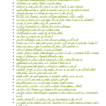
سهم وانت در انتقال دانش به روستائيان
ثبت‌نام بيش از 9 هزار نفر در آزمون کارداني فني و حرفه‌اي
خدمت به آموزش و پرورش، خدمت به کشور و تقويت نظام است
اجراي طرح رتبه بندي فرهنگيان از مهرماه امسال
دانلود رایگان پاسخنامه سوالات پیام نور نیمسال اول 93-92
اختصاص 5 درصد از محل عوارض گاز مصرفي براي نوسازي مدارس
نام نويسي کارداني نظام جديد؛ از امروز
تسهيلات جديد بنياد نخبگان به دانشجويان دکتري
تمديد مهلت ثبت نام عمره دانشگاهيان
اعلام نتايج قرعه کشي عمره دانشگاهيان
ازسرگيري توزيع شير در مدارس
فردا آخرین مهلت ثبت نام بدون آزمون دانشگاه پیام نور
آیا تکمیل ظرفیت ارشد فراگیر پیام نور نوبت چهاردهم برگزار می شود؟
درخواست 29 رشته کارشناسي ارشد بررسي مي شود
انتصابات جديد در دانشگاه محقق اردبيلي
تحصيل 210 دانشجو در يکي از نوپاترين دانشکده‌هاي علوم پزشکي کشور
بدهي دانشگاه اصفهان به پيمانکاران تغذيه
عرضه 20 عنوان کتاب با موضوع سبک زندگي به دانشگاه‌ها
لزوم اصلاح ساختار آيين نامه نشريات دانشگاهي
18 کرسي پژوهشي به اساتيد برجسته اهدا شده است
اعلام آمادگي وزير آموزش و پرورش کشورمان براي در اختيار گذاشتن
تجربيات آموزشي به ديگر کشورهاي
پذيرش بدون کنکور دانشجو در موسسه آموزش عالي قشم
افزايش تبادلات علمي و آموزشي ايران و ژاپن
دستورالعمل تحصیل همزمان در دو رشته اعلام شد
اخطار : سقف مجاز انتخاب واحد را در پیام نور رعایت کنید
تمدید مهلت ثبت نام و مهمان در نیمسال اول پیام نور
دانشجويان روزانه دوره هاي دكتري تخصصي دانشگاه هاي دولتي وام مي
گيرند
اجراي طرح توسعه مدارس غير دولتي در 27 استان کشور
رئيس جمعيت توسعه علمي ايران خواستار افزايش اعضاي هيات علمي در
دانشگاهها