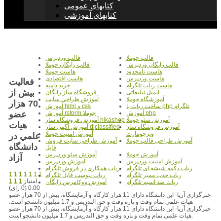
کتابهای عمومی
کتابهای آموزشی
قالب جوملا
قالب وردپرس
قالب رایگان وردپرس
قالب رایگان جوملا
هاست نامحدود
هاست جوملا
هاست وردپرس
هاست اقتصادی
فعاليت
هاست ربات تلگرام
خرید دامنه
بيش از
ایمیل تبلیغاتی
فروشگاه ساز رایگان
آموزشگاه جوملا
آموزش طراحی سایت
70 هزار
ساخت ربات با php تلگرام
آموزش html و css
عضو
آموزش php
آموزش rsform جوملا
آموزش سئو جوملا
آموزش فروشگاه ساز hikashop
هيات
آموزش فروشگاه ساز
آموزش آگهی ساز djclassified
ویرچومارت
آموزش امنیت جوملا
علمي در
آموزش طراحی قالب جوملا
آموزش طراحی سایت فروش
دانشگاه
فایل
آموزش جوملا
آموزش سئو وردپرس
آزاد
آموزش امنیت وردپرس
آموزش وردپرس
ربات دکمه شیشه ای تلگرام
ربات همکاری در فروش تلگرام
1
1
1
1
1
1
1
ربات جذب ممبر تلگرام
ربات پیوست فایل تلگرام
امتیاز
1
1
1
ربات ضد اسپم تلگرام
آموزش ووکامرس رایگان
0.00 (0 رای)
خبرگزاری آریا- این دانشگاه دارای 11 هزار کارگاه و آزمایشگاه، بیش از 70 هزار عضو
هیات علمی تمام وقت و پاره وقت و حق التدریس و 1.7 میلیون دانشجو است.
خبرگزاری آریا- این دانشگاه دارای 11 هزار کارگاه و آزمایشگاه، بیش از 70 هزار عضو
هیات علمی تمام وقت و پاره وقت و حق التدریس و 1.7 میلیون دانشجو است.