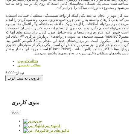
شناخته شده‌است. یک دستگاه محاسبه‌ای کامل است که روی یک تراشه واحد ساخته
می‌شود و مجموع دستورات دستگاه را اجرا می‌کند.
سه کار مهم را انجام می‌دهد یکی اینکه از واحد همبستگی منطقی/ حساب، استفاده
می‌کند یعنی کارهای وابسته به ریاضی چون جمع، تفریق، ضرب و تقسیم‌کردن را انجام
می‌دهد، دوم می‌تواند اطلاعات را از مکان یک حافظه به حافظه دیگر انتقال دهد و سوم
اینکه می‌تواند تصمیم بگیرد و به یک سری از دستورات جدید که براساس آن تصمیمات
است جهش کند. فناوری پردازنده‌ها بر پایه حداقل طول کانال ترانزیستورهای آنها که
معمولاً “mosfet” هستند سنجیده می‌شوند. در واحدهای پردازش مرکزی P۴ عادی این
مقدار ۰٫۱۸ میکرون است. در پردازنده‌های جدید این مقدار به 32 نانومتر کاهش پیدا
کرده‌است و هم اکنون نیز سعی بر کاهش آن است. یکی دیگر از معیارهای فناوری
پردازنده‌ها حداکثر بسامد پالس ساعت (Clock Pulse) است. هرچه این مقدار بیشتر
باشد واحدهای منطقی داخلی سریع تر به ورودی‌ها واکنش می‌دهند.
مقاله کامپیوتر
مقالات تخصصي
5,000 تومان
منوی کاربری
Menu
ورود
فایلهای من
فاکتورهای من