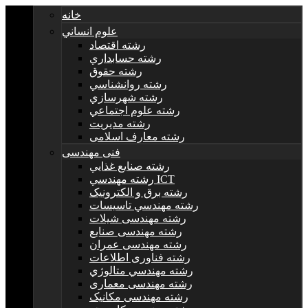
خانه
علوم انساني
رشته اقتصاد
رشته حسابداري
رشته حقوق
رشته روانشناسي
رشته شهرسازي
رشته علوم اجتماعي
رشته مديريت
رشته معارف اسلامی
فنی مهندسی
رشته صنايع غذايي
رشته مهندسي ICT
رشته برق و الکترونيک
رشته مهندسي تاسيسات
رشته مهندسی شیلات
رشته مهندسی صنایع
رشته مهندسی عمران
رشته فناوری اطلاعات
رشته مهندسي متالوژي
رشته مهندسی معماری
رشته مهندسی مکانیک