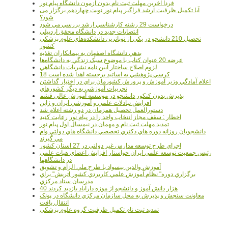
فردا آخرین مهلت ثبت نام بدون آزمون دانشگاه پیام نور
آیا تکمیل ظرفیت ارشد فراگیر پیام نور نوبت چهاردهم برگزار می
شود؟
درخواست 29 رشته کارشناسي ارشد بررسي مي شود
انتصابات جديد در دانشگاه محقق اردبيلي
تحصيل 210 دانشجو در يکي از نوپاترين دانشکده‌هاي علوم پزشکي
کشور
بدهي دانشگاه اصفهان به پيمانکاران تغذيه
عرضه 20 عنوان کتاب با موضوع سبک زندگي به دانشگاه‌ها
لزوم اصلاح ساختار آيين نامه نشريات دانشگاهي
18 کرسي پژوهشي به اساتيد برجسته اهدا شده است
اعلام آمادگي وزير آموزش و پرورش کشورمان براي در اختيار گذاشتن
تجربيات آموزشي به ديگر کشورهاي
پذيرش بدون کنکور دانشجو در موسسه آموزش عالي قشم
افزايش تبادلات علمي و آموزشي ايران و ژاپن
دستورالعمل تحصیل همزمان در دو رشته اعلام شد
اخطار : سقف مجاز انتخاب واحد را در پیام نور رعایت کنید
تمدید مهلت ثبت نام و مهمان در نیمسال اول پیام نور
دانشجويان روزانه دوره هاي دكتري تخصصي دانشگاه هاي دولتي وام
مي گيرند
اجراي طرح توسعه مدارس غير دولتي در 27 استان کشور
رئيس جمعيت توسعه علمي ايران خواستار افزايش اعضاي هيات علمي
در دانشگاهها
آموزش والدين بيسواد با طرح ملي الزام و تشويق
برگزاري دوره" نظام آموزش علمي كاربردي كشور اتريش" براي
مدرسان ستاد مرکزي
40 هزار دانش آموز و دانشجو از موزه دارآباد بازديد کردند
معاونت سنجش و پذيرش به محل سازمان مرکزي دانشگاه در پونک
انتقال يافت
تمديد ثبت نام تکميل ظرفيت گروه علوم پزشکي