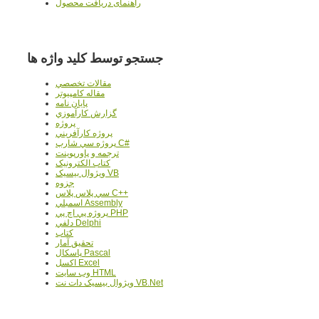
راهنمای دریافت محصول
جستجو توسط کلید واژه ها
مقالات تخصصي
مقاله کامپیوتر
پایان نامه
گزارش کارآموزي
پروژه
پروژه کارآفريني
پروژه سي شارپ C#
ترجمه و پاورپوينت
کتاب الکترونيک
ويژوال بيسيک VB
جزوه
سي پلاس پلاس C++
اسمبلي Assembly
پروژه پي اچ پي PHP
دلفي Delphi
کتاب
تحقيق آمار
پاسکال Pascal
اکسل Excel
وب سايت HTML
ويژوال بيسيک دات نت VB.Net