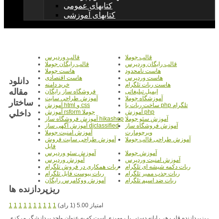
کتابهای عمومی
کتابهای آموزشی
قالب جوملا
قالب وردپرس
قالب رایگان وردپرس
قالب رایگان جوملا
هاست نامحدود
هاست جوملا
هاست وردپرس
هاست اقتصادی
دانلود
هاست ربات تلگرام
خرید دامنه
مقاله
ایمیل تبلیغاتی
فروشگاه ساز رایگان
آموزشگاه جوملا
آموزش طراحی سایت
ساختار
ساخت ربات با php تلگرام
آموزش html و css
داخلي
آموزش php
آموزش rsform جوملا
آموزش سئو جوملا
آموزش فروشگاه ساز hikashop
آموزش فروشگاه ساز
آموزش آگهی ساز djclassified
ویرچومارت
آموزش امنیت جوملا
آموزش طراحی قالب جوملا
آموزش طراحی سایت فروش
فایل
آموزش جوملا
آموزش سئو وردپرس
آموزش امنیت وردپرس
آموزش وردپرس
ربات دکمه شیشه ای تلگرام
ربات همکاری در فروش تلگرام
ربات جذب ممبر تلگرام
ربات پیوست فایل تلگرام
ربات ضد اسپم تلگرام
آموزش ووکامرس رایگان
ريزپردازنده ها
امتیاز 5.00 (1 رای)
1
1
1
1
1
1
1
1
1
1
ریزپردازنده قلب هر رایانه دستی یا رومیزی است که به عنوان واحد پردازشگر مرکزی