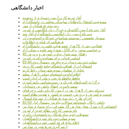
اخبار دانشگاهی
آغاز توزيع کارت آزمون دستياري از دوشنبه
ممنوعيت اشتغال داوطلبان نمايندگي مجلس در دانشگاه آزاد
رتبه بندي فرهنگيان از مهر
آغاز ثبت نام آزمون آکادميک و جنرال زبان انگليسي از امروز
ثبت نام آزمون زبان انگليسي دانشگاه آزاد آغاز شد
سمينار تخصصي " سيستم شناسايي خودکارو اتوماسيون"در
فرهنگسراي فناوري اطلاعات
فعاليت بيش از 70 هزار عضو هيات علمي در دانشگاه آزاد
درخواست مجوز براي 150 رشته ارشد علوم پزشکي آزاد
40 راهکار سند تحول بنيادين آموزش و پرورش
اسامي قبولي براي مصاحبه دکتري، امروز
مهلت ثبت نمره میان ترم پیام نور نیمسال دوم 94-93
اشتغالزايي از اهداف دانشگاه جامع علمي کاربردي
تجليل از معلمان نمونه شهرستان رباط کريم
اعلام اولويت استخدام پيماني 5 هزار معلم
حافظ حافظه تاريخي و ملي ايرانيان است
برگزاري المپيادهاي فيزيک و زيست‌شناسي دانش‌آموزي
سهم وانت در انتقال دانش به روستائيان
ثبت‌نام بيش از 9 هزار نفر در آزمون کارداني فني و حرفه‌اي
خدمت به آموزش و پرورش، خدمت به کشور و تقويت نظام است
اجراي طرح رتبه بندي فرهنگيان از مهرماه امسال
دانلود رایگان پاسخنامه سوالات پیام نور نیمسال اول 93-92
اختصاص 5 درصد از محل عوارض گاز مصرفي براي نوسازي مدارس
نام نويسي کارداني نظام جديد؛ از امروز
تسهيلات جديد بنياد نخبگان به دانشجويان دکتري
تمديد مهلت ثبت نام عمره دانشگاهيان
اعلام نتايج قرعه کشي عمره دانشگاهيان
ازسرگيري توزيع شير در مدارس