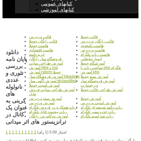
کتابهای عمومی
کتابهای آموزشی
قالب جوملا
قالب وردپرس
قالب رایگان وردپرس
قالب رایگان جوملا
هاست نامحدود
هاست جوملا
هاست وردپرس
هاست اقتصادی
دانلود
هاست ربات تلگرام
خرید دامنه
پایان نامه
ایمیل تبلیغاتی
فروشگاه ساز رایگان
آموزشگاه جوملا
آموزش طراحی سایت
بررسی
ساخت ربات با php تلگرام
آموزش html و css
تئوری و
آموزش php
آموزش rsform جوملا
آموزش سئو جوملا
آموزش فروشگاه ساز hikashop
عددی
آموزش فروشگاه ساز
آموزش آگهی ساز djclassified
ویرچومارت
آموزش امنیت جوملا
نانولوله
آموزش طراحی قالب جوملا
آموزش طراحی سایت فروش
های
فایل
آموزش جوملا
آموزش سئو وردپرس
کربنی به
آموزش امنیت وردپرس
آموزش وردپرس
عنوان یک
ربات دکمه شیشه ای تلگرام
ربات همکاری در فروش تلگرام
ربات جذب ممبر تلگرام
ربات پیوست فایل تلگرام
کانال در
ربات ضد اسپم تلگرام
آموزش ووکامرس رایگان
ترانزیستور های اثر میدانی
امتیاز 5.00 (1 رای)
1
1
1
1
1
1
1
1
1
1
با گذر زمان و پیشرفت علم و تکنولوژی نیاز بشر به کسب اطلاعات و سرعت