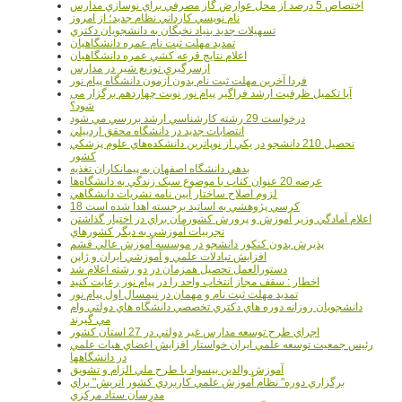
اختصاص 5 درصد از محل عوارض گاز مصرفي براي نوسازي مدارس
نام نويسي کارداني نظام جديد؛ از امروز
تسهيلات جديد بنياد نخبگان به دانشجويان دکتري
تمديد مهلت ثبت نام عمره دانشگاهيان
اعلام نتايج قرعه کشي عمره دانشگاهيان
ازسرگيري توزيع شير در مدارس
فردا آخرین مهلت ثبت نام بدون آزمون دانشگاه پیام نور
آیا تکمیل ظرفیت ارشد فراگیر پیام نور نوبت چهاردهم برگزار می
شود؟
درخواست 29 رشته کارشناسي ارشد بررسي مي شود
انتصابات جديد در دانشگاه محقق اردبيلي
تحصيل 210 دانشجو در يکي از نوپاترين دانشکده‌هاي علوم پزشکي
کشور
بدهي دانشگاه اصفهان به پيمانکاران تغذيه
عرضه 20 عنوان کتاب با موضوع سبک زندگي به دانشگاه‌ها
لزوم اصلاح ساختار آيين نامه نشريات دانشگاهي
18 کرسي پژوهشي به اساتيد برجسته اهدا شده است
اعلام آمادگي وزير آموزش و پرورش کشورمان براي در اختيار گذاشتن
تجربيات آموزشي به ديگر کشورهاي
پذيرش بدون کنکور دانشجو در موسسه آموزش عالي قشم
افزايش تبادلات علمي و آموزشي ايران و ژاپن
دستورالعمل تحصیل همزمان در دو رشته اعلام شد
اخطار : سقف مجاز انتخاب واحد را در پیام نور رعایت کنید
تمدید مهلت ثبت نام و مهمان در نیمسال اول پیام نور
دانشجويان روزانه دوره هاي دكتري تخصصي دانشگاه هاي دولتي وام
مي گيرند
اجراي طرح توسعه مدارس غير دولتي در 27 استان کشور
رئيس جمعيت توسعه علمي ايران خواستار افزايش اعضاي هيات علمي
در دانشگاهها
آموزش والدين بيسواد با طرح ملي الزام و تشويق
برگزاري دوره" نظام آموزش علمي كاربردي كشور اتريش" براي
مدرسان ستاد مرکزي