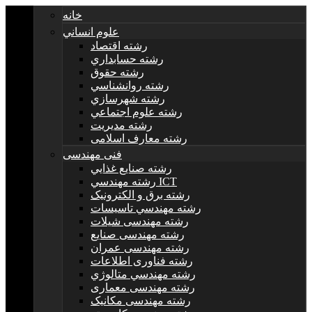
خانه
علوم انساني
رشته اقتصاد
رشته حسابداري
رشته حقوق
رشته روانشناسي
رشته شهرسازي
رشته علوم اجتماعي
رشته مديريت
رشته معارف اسلامی
فنی مهندسی
رشته صنايع غذايي
رشته مهندسي ICT
رشته برق و الکترونيک
رشته مهندسي تاسيسات
رشته مهندسی شیلات
رشته مهندسی صنایع
رشته مهندسی عمران
رشته فناوری اطلاعات
رشته مهندسي متالوژي
رشته مهندسی معماری
رشته مهندسی مکانیک