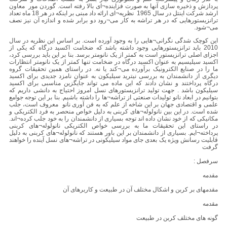
پردازش و ذخیره سازی آنها به صورت فزاینده¬ای بالا رفته است. گوردن مور معاون
ارشد شرکت اینتل در سال 1965 نظریه¬ای ارائه داد مبنی بر اینکه در هر 18 ماه تعداد
ترانزیستورهایی که در هر تراشه به کار می¬رود دو برابر شده و اندازه آن نیز نصف
می¬شود.
این کوچک شدگی نگرانی¬هایی را به وجود آورده است. بر اساس این نظریه در سال
2010 باید ترانزیستورهایی وجود داشته باشد که ضخامت اکسید درگاه که یکی از
اجزای اصلی ترانزیستور است به کمتر از یک نانومتر برسد. بنا بر این باید بررسی کرد،
اکسید سیلیسیم به عنوان اکسید درگاه در ضخامت تنها کمتر از یک نانومتر انتظارات
ما را در صنایع الکترونیک برآورده می¬کند یا نه. در راستای همین تحقیقات گروه
دیگری از دانشمندان به بررسی نیترید سیلیکون به عنوان نامزد جدیدی برای اکسید
درگاه پرداختند و نشان دادند که این ماده می تواند جایگزین مناسبی برای اکسید
سیلیکون باشد . جهت تولید ترانزیستورهای نسل امروز احتیاج به دانشی داریم که
بتوانیم در ابعاد نانو تولیدات صنعتی از تراشه¬ها را داشته باشیم. بنا بر این توجه جوامع
علمی و اقتصادی جهان بر این شاخه از علم که به فن آوری نانو معروف است، جلب
شده است. در این بین نانولوله¬های کربنی به دلیل خواص منحصر به فرد الکتریکی و
مکانیکی که از خود نشان داده اند توجه بسیاری از دانشمندان را به خود جلب کرده¬اند.
در راستای این تحقیقات ما به بررسی خواص الکتریکی نانولوله¬های کربنی
پرداخته¬ایم. بسیاری از دانشمندان بر این باور هستند که نانولوله¬های کربنی به دلیل
قابلیت رسانش ویژه یک بعدی جای مواد سیلیکونی در تراشه¬های نسل آینده را خواهند
گرفت
سرفصل :
مقدمه
مقدمهای بر کربن و اشکال مختلف آن در طبیعت و کاربرهای آن
مقدمه
گونه های مختلف کربن در طبیعت