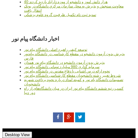
40 هزار دانش آموز و دانشجو از موزه دارآباد بازديد کردند
معاونت سنجش و پذيرش به محل سازمان مرکزي دانشگاه در پونک
انتقال يافت
تمديد ثبت نام تکميل ظرفيت گروه علوم پزشکي
اخبار دانشگاه پیام نور
توسعه کیفی راهبرد اصلی دانشگاه پیام نور
پذیرش بدون آزمون دانشجو در مقطع کارشناسی در دانشگاه پیام‌نور
فارس
پذیرش بدون آزمون دانشجو در دانشگاه پیام نور همدان
سرمایه گذاری 980 میلیارد تومانی دانشگاه پیام نور
نحوه ارائه درس آشنایی با دفاع مقدس در دانشگاه پیام نور
شروط تغییر رشته دانشجویان مقطع کارشناسی دانشگاه پیام نور
تصمیمات دانشگاه یام نور و کمیته امداد درباره نحوه پرداخت شهریه
دانشجویان
کسب رتبه ششم دانشگاه پیام نور ایران در میان دانشگاه‌های از راه
دور دنیا
Desktop View