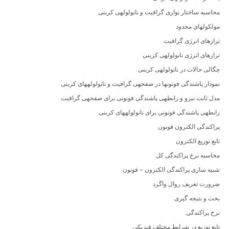
محاسبه ساختار نواری گرافیت و نانولولهی کربنی
مولکولهای محدود
ترازهای انرژی گرافیت
ترازهای انرژی نانولولهی کربنی
چگالی حالات در نانولولهی کربنی
نمودار پاشندگی فونونها در صفحهی گرافیت و نانولولههای کربنی
مدل ثابت نیرو و رابطهی پاشندگی فونونی برای صفحهی گرافیت
رابطهی پاشندگی فونونی برای نانولولههای کربنی
پراکندگی الکترون فونون
تابع توزیع الکترون
محاسبه نرخ پراکندگی کل
شبیه سازی پراکندگی الکترون – فونون
ضرورت تعریف روال واگرد
بحث و نتیجه گیری
نرخ پراکندگی
تابع توزیع در شرایط مختلف فیزیکی