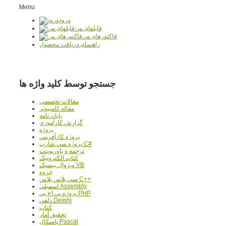
Menu
ورود
فایلهای من
فاکتورهای من
راهنمای دریافت محصول
جستجو توسط کلید واژه ها
مقالات تخصصي
مقاله کامپیوتر
پایان نامه
گزارش کارآموزي
پروژه
پروژه کارآفريني
پروژه سي شارپ C#
ترجمه و پاورپوينت
کتاب الکترونيک
ويژوال بيسيک VB
جزوه
سي پلاس پلاس C++
اسمبلي Assembly
پروژه پي اچ پي PHP
دلفي Delphi
کتاب
تحقيق آمار
پاسکال Pascal