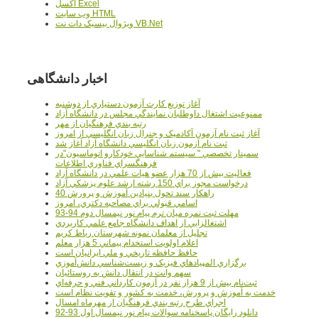
اکسل Excel
وب سايت HTML
ويژوال بيسيک دات نت VB.Net
اخبار دانشگاهی
آغاز توزيع کارت آزمون دستياري از دوشنبه
ممنوعيت اشتغال داوطلبان نمايندگي مجلس در دانشگاه آزاد
رتبه بندي فرهنگيان از مهر
آغاز ثبت نام آزمون آکادميک و جنرال زبان انگليسي از امروز
ثبت نام آزمون زبان انگليسي دانشگاه آزاد آغاز شد
سمينار تخصصي " سيستم شناسايي خودکارو اتوماسيون"در
فرهنگسراي فناوري اطلاعات
فعاليت بيش از 70 هزار عضو هيات علمي در دانشگاه آزاد
درخواست مجوز براي 150 رشته ارشد علوم پزشکي آزاد
40 راهکار سند تحول بنيادين آموزش و پرورش
اسامي قبولي براي مصاحبه دکتري، امروز
مهلت ثبت نمره میان ترم پیام نور نیمسال دوم 94-93
اشتغالزايي از اهداف دانشگاه جامع علمي کاربردي
تجليل از معلمان نمونه شهرستان رباط کريم
اعلام اولويت استخدام پيماني 5 هزار معلم
حافظ حافظه تاريخي و ملي ايرانيان است
برگزاري المپيادهاي فيزيک و زيست‌شناسي دانش‌آموزي
سهم وانت در انتقال دانش به روستائيان
ثبت‌نام بيش از 9 هزار نفر در آزمون کارداني فني و حرفه‌اي
خدمت به آموزش و پرورش، خدمت به کشور و تقويت نظام است
اجراي طرح رتبه بندي فرهنگيان از مهرماه امسال
دانلود رایگان پاسخنامه سوالات پیام نور نیمسال اول 93-92