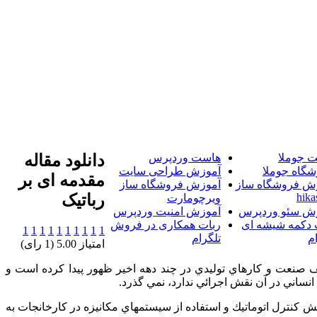
 جوملا
هاست وردپرس
دانلود مقاله
شگاه جوملا
آموزش طراحی سایت
مقدمه ای بر
ش فروشگاه ساز
آموزش فروشگاه ساز
hika
رباتیک
ویرچومارت
ش سئو وردپرس
آموزش امنیت وردپرس
 دکمه شیشه ای
ربات همکاری در فروش
1
1
1
1
1
1
1
1
1
1
م
تلگرام
امتیاز 5.00 (1 رای)
صنعت و كارهاي توليدي در چند دهه اخير ظهور پيدا كرده است و
 انساني در آن نقش اجرائي ندارد، نمي گذرد.
نش كنترل اتوماتيك و استفاده از سيستمهاي مكانيزه در كارخانجات به