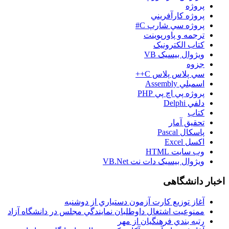
پروژه
پروژه کارآفريني
پروژه سي شارپ C#
ترجمه و پاورپوينت
کتاب الکترونيک
ويژوال بيسيک VB
جزوه
سي پلاس پلاس C++
اسمبلي Assembly
پروژه پي اچ پي PHP
دلفي Delphi
کتاب
تحقيق آمار
پاسکال Pascal
اکسل Excel
وب سايت HTML
ويژوال بيسيک دات نت VB.Net
اخبار دانشگاهی
آغاز توزيع کارت آزمون دستياري از دوشنبه
ممنوعيت اشتغال داوطلبان نمايندگي مجلس در دانشگاه آزاد
رتبه بندي فرهنگيان از مهر