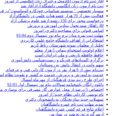
آغاز ثبت نام آزمون آکادميک و جنرال زبان انگليسي از امروز
ثبت نام آزمون زبان انگليسي دانشگاه آزاد آغاز شد
سمينار تخصصي " سيستم شناسايي خودکارو اتوماسيون"در فر
فعاليت بيش از 70 هزار عضو هيات علمي در دانشگاه آزاد
درخواست مجوز براي 150 رشته ارشد علوم پزشکي آزاد
40 راهکار سند تحول بنيادين آموزش و پرورش
اسامي قبولي براي مصاحبه دکتري، امروز
مهلت ثبت نمره میان ترم پیام نور نیمسال دوم 94-93
اشتغالزايي از اهداف دانشگاه جامع علمي کاربردي
تجليل از معلمان نمونه شهرستان رباط کريم
اعلام اولويت استخدام پيماني 5 هزار معلم
حافظ حافظه تاريخي و ملي ايرانيان است
برگزاري المپيادهاي فيزيک و زيست‌شناسي دانش‌آموزي
سهم وانت در انتقال دانش به روستائيان
ثبت‌نام بيش از 9 هزار نفر در آزمون کارداني فني و حرفه‌اي
خدمت به آموزش و پرورش، خدمت به کشور و تقويت نظام ا
اجراي طرح رتبه بندي فرهنگيان از مهرماه امسال
دانلود رایگان پاسخنامه سوالات پیام نور نیمسال اول 93-92
اختصاص 5 درصد از محل عوارض گاز مصرفي براي نوسازي مدارس
نام نويسي کارداني نظام جديد؛ از امروز
تسهيلات جديد بنياد نخبگان به دانشجويان دکتري
تمديد مهلت ثبت نام عمره دانشگاهيان
اعلام نتايج قرعه کشي عمره دانشگاهيان
ازسرگيري توزيع شير در مدارس