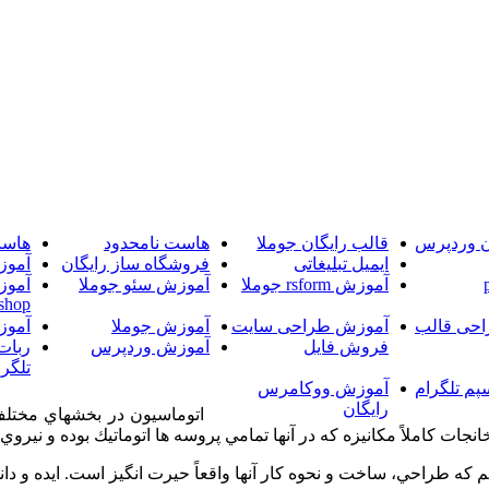
ن وردپرس
قالب رایگان جوملا
هاست نامحدود
هاست
ایمیل تبلیغاتی
فروشگاه ساز رایگان
آموز
آموزش rsform جوملا
آموزش سئو جوملا
آموز
shop
حی قالب
آموزش طراحی سایت
آموزش جوملا
آموز
فروش فایل
آموزش وردپرس
ربات
تلگرا
پم تلگرام
آموزش ووکامرس
رایگان
اتوماسيون در بخشهاي مختلف 
جات كاملاً مكانيزه كه در آنها تمامي پروسه ها اتوماتيك بوده و نيروي
يم كه طراحي، ساخت و نحوه كار آنها واقعاً حيرت انگيز است. ايده و دا