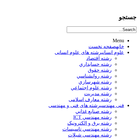
جستجو
Menu
خانه
صفحه نخست
علوم انساني
رشته های علوم انسانی
رشته اقتصاد
رشته حسابداري
رشته حقوق
رشته روانشناسي
رشته شهرسازي
رشته علوم اجتماعي
رشته مديريت
رشته معارف اسلامی
فنی مهندسی
رشته های فنی و مهندسی
رشته صنايع غذايي
رشته مهندسي ICT
رشته برق و الکترونيک
رشته مهندسي تاسيسات
رشته مهندسی شیلات