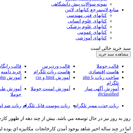
نمونه سوالات پیش دانشگاهی
منابع لاتین
مرجع کتابهای لاتین
کتابهای فنی مهندسی
کتابهای علوم انسانی
کتابهای علوم پزشکی
کتابهای عمومی
کتابهای آموزشی
سبد خرید خالی است
قالب جوملا
قالب وردپرس
قالب رایگا
هاست اقتصادی
هاست ربات تلگرام
خرید دامنه
ساخت ربات با php
آموزش html و css
آموزش php
تلگرام
آموزش آگهی ساز
آموزش امنیت جوملا
آموزش طرا
djclassified
جوملا
ربات جذب ممبر تلگرام
ربات پیوست فایل تلگرام
ربات ضد اس
روز به روز نيز در حال توسعه مي باشد. بيش از چند دهه از ظهور كارخان
اما در چند ساله اخير شاهد بوجود آمدن كارخانجات مكانيزه اي بوده ا