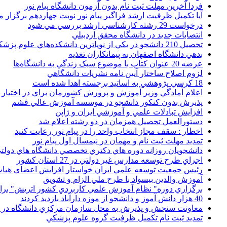
فردا آخرین مهلت ثبت نام بدون آزمون دانشگاه پیام نور
آیا تکمیل ظرفیت ارشد فراگیر پیام نور نوبت چهاردهم برگزار 
درخواست 29 رشته کارشناسي ارشد بررسي مي شود
انتصابات جديد در دانشگاه محقق اردبيلي
تحصيل 210 دانشجو در يکي از نوپاترين دانشکده‌هاي علوم پزشکي کشور
بدهي دانشگاه اصفهان به پيمانکاران تغذيه
عرضه 20 عنوان کتاب با موضوع سبک زندگي به دانشگاه‌ها
لزوم اصلاح ساختار آيين نامه نشريات دانشگاهي
18 کرسي پژوهشي به اساتيد برجسته اهدا شده است
اعلام آمادگي وزير آموزش و پرورش کشورمان براي در اختيار
پذيرش بدون کنکور دانشجو در موسسه آموزش عالي قشم
افزايش تبادلات علمي و آموزشي ايران و ژاپن
دستورالعمل تحصیل همزمان در دو رشته اعلام شد
اخطار : سقف مجاز انتخاب واحد را در پیام نور رعایت کنید
تمدید مهلت ثبت نام و مهمان در نیمسال اول پیام نور
دانشجويان روزانه دوره هاي دكتري تخصصي دانشگاه هاي دولتي
اجراي طرح توسعه مدارس غير دولتي در 27 استان کشور
رئيس جمعيت توسعه علمي ايران خواستار افزايش اعضاي هيات
آموزش والدين بيسواد با طرح ملي الزام و تشويق
برگزاري دوره" نظام آموزش علمي كاربردي كشور اتريش" بر
40 هزار دانش آموز و دانشجو از موزه دارآباد بازديد کردند
معاونت سنجش و پذيرش به محل سازمان مرکزي دانشگاه در پو
تمديد ثبت نام تکميل ظرفيت گروه علوم پزشکي