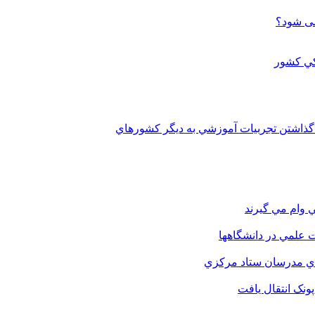
می شود؟
 گذاشتن تجربيات آموزشي به ديگر کشورهاي
 وام مي گيرند
 علمي در دانشگاهها
اي مدرسان ستاد مرکزي
نک انتقال يافت