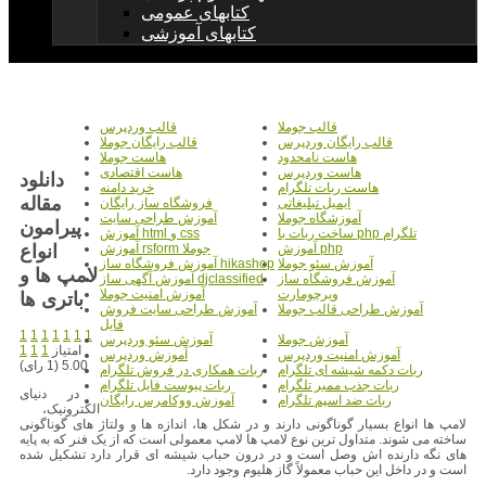
کتابهای عمومی
کتابهای آموزشی
قالب جوملا
قالب وردپرس
قالب رایگان وردپرس
قالب رایگان جوملا
هاست نامحدود
هاست جوملا
هاست وردپرس
هاست اقتصادی
دانلود
هاست ربات تلگرام
خرید دامنه
مقاله
ایمیل تبلیغاتی
فروشگاه ساز رایگان
آموزشگاه جوملا
آموزش طراحی سایت
پیرامون
ساخت ربات با php تلگرام
آموزش html و css
انواع
آموزش php
آموزش rsform جوملا
آموزش سئو جوملا
آموزش فروشگاه ساز hikashop
لامپ ها و
آموزش فروشگاه ساز
آموزش آگهی ساز djclassified
ویرچومارت
آموزش امنیت جوملا
باتری ها
آموزش طراحی قالب جوملا
آموزش طراحی سایت فروش
فایل
1
1
1
1
1
1
1
آموزش جوملا
آموزش سئو وردپرس
امتیاز
1
1
1
آموزش امنیت وردپرس
آموزش وردپرس
5.00 (1 رای)
ربات دکمه شیشه ای تلگرام
ربات همکاری در فروش تلگرام
ربات جذب ممبر تلگرام
ربات پیوست فایل تلگرام
در دنیای
ربات ضد اسپم تلگرام
آموزش ووکامرس رایگان
الکترونیک،
لامپ ها انواع بسیار گوناگونی دارند و در شکل ها، اندازه ها و ولتاژ های گوناگونی
ساخته می شوند. متداول ترین نوع لامپ ها لامپ معمولی است که از یک فنر که به پایه
های نگه دارنده اش وصل است و در درون حباب شیشه ای قرار دارد تشکیل شده
است و در داخل این حباب معمولاً گاز هلیوم وجود دارد.