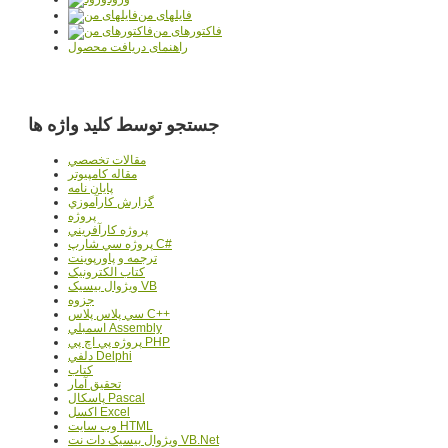
فایلهای من
فاکتورهای من
راهنمای دریافت محصول
جستجو توسط کلید واژه ها
مقالات تخصصي
مقاله کامپیوتر
پایان نامه
گزارش کارآموزي
پروژه
پروژه کارآفريني
پروژه سي شارپ C#
ترجمه و پاورپوينت
کتاب الکترونيک
ويژوال بيسيک VB
جزوه
سي پلاس پلاس C++
اسمبلي Assembly
پروژه پي اچ پي PHP
دلفي Delphi
کتاب
تحقيق آمار
پاسکال Pascal
اکسل Excel
وب سايت HTML
ويژوال بيسيک دات نت VB.Net