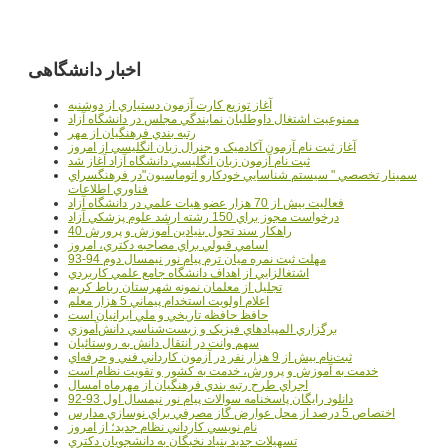
اخبار دانشگاهی
آغاز توزيع کارت آزمون دستياري از دوشنبه
ممنوعيت اشتغال داوطلبان نمايندگي مجلس در دانشگاه آزاد
رتبه بندي فرهنگيان از مهر
آغاز ثبت نام آزمون آکادميک و جنرال زبان انگليسي از امروز
ثبت نام آزمون زبان انگليسي دانشگاه آزاد آغاز شد
سمينار تخصصي " سيستم شناسايي خودکارو اتوماسيون"در فرهنگسراي
فناوري اطلاعات
فعاليت بيش از 70 هزار عضو هيات علمي در دانشگاه آزاد
درخواست مجوز براي 150 رشته ارشد علوم پزشکي آزاد
40 راهکار سند تحول بنيادين آموزش و پرورش
اسامي قبولي براي مصاحبه دکتري، امروز
مهلت ثبت نمره میان ترم پیام نور نیمسال دوم 94-93
اشتغالزايي از اهداف دانشگاه جامع علمي کاربردي
تجليل از معلمان نمونه شهرستان رباط کريم
اعلام اولويت استخدام پيماني 5 هزار معلم
حافظ حافظه تاريخي و ملي ايرانيان است
برگزاري المپيادهاي فيزيک و زيست‌شناسي دانش‌آموزي
سهم وانت در انتقال دانش به روستائيان
ثبت‌نام بيش از 9 هزار نفر در آزمون کارداني فني و حرفه‌اي
خدمت به آموزش و پرورش، خدمت به کشور و تقويت نظام است
اجراي طرح رتبه بندي فرهنگيان از مهرماه امسال
دانلود رایگان پاسخنامه سوالات پیام نور نیمسال اول 93-92
اختصاص 5 درصد از محل عوارض گاز مصرفي براي نوسازي مدارس
نام نويسي کارداني نظام جديد؛ از امروز
تسهيلات جديد بنياد نخبگان به دانشجويان دکتري