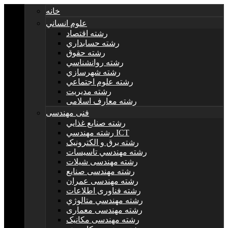
خانه
علوم انساني
رشته اقتصاد
رشته حسابداري
رشته حقوق
رشته روانشناسي
رشته شهرسازي
رشته علوم اجتماعي
رشته مديريت
رشته معارف اسلامی
فنی مهندسی
رشته صنايع غذايي
رشته مهندسي ICT
رشته برق و الکترونيک
رشته مهندسي تاسيسات
رشته مهندسی شیلات
رشته مهندسی صنایع
رشته مهندسی عمران
رشته فناوری اطلاعات
رشته مهندسي متالوژي
رشته مهندسی معماری
رشته مهندسی مکانیک