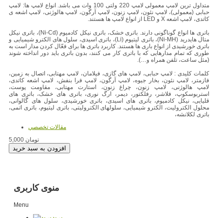
متداول ترین لامپ معمولی لامپ 220 ولتی 100 وات می باشد. انواع لامپ ها: لامپ
حبابی (معمولی)، لامپ نئون، لامپ زنون، لامپ آرگون، لامپ هالوژنی، لامپ اشعه ی
کاتدی، لامپ اشعه X و LED از انواع لامپ ها هستند.
باتری ها انواع گوناگونی دارند. باتری خشک، باتری نیکل کادمیوم (Ni-Cd)، باتری نیکل
متال هایدرید (Ni-MH)، باتری لیتیوم (Li)، باتری اسیدی، سلول های الکترو شیمیایی و
باتری خورشیدی از انواع باری ها هستند. کاربرد باتری ها برای فعّال کردن مدار است به
طوری که تمام مدارهایی که با باتری کار می کنند، بدون باتری باید دور انداخته شوند
(مثل ساعت، تلفن همراه و…).
کلمات کلیدی : لامپ حبابی، لامپ های گازی، فیلامان، لامپ مهتابی، اتصال به زمین،
فازمتر، لامپ نئون، بخار جیوه، لامپ آرگون، لامپ فرا بنفش، لامپ اشعه کاتدی،
لامپ هالوژنی، لامپ زنون، چراغ زنون، استارت مهتابی، مقاومت پوست،
استربوسکوپ، فلاشر، رفلکتور، دیمر، ارگ نوری، باتری های خشک، باتری های
قلیایی، نیکل کادمیوم، باتری های اسیدی، باتری خورشیدی، سلول های گالوانی،
محلول الکترولیت، الکترو شیمیایی، سلولهای الکترولیتی، باتری لیتیوم، باتری اتمی،
باتری لکلانشه،
مقالات تخصصي
5,000 تومان
منوی کاربری
Menu
ورود