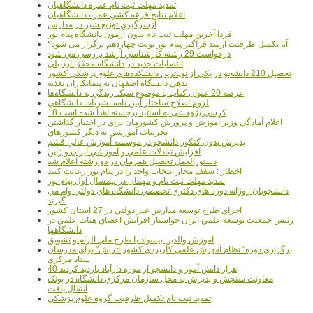
تمديد مهلت ثبت نام عمره دانشگاهيان
اعلام نتايج قرعه کشي عمره دانشگاهيان
ازسرگيري توزيع شير در مدارس
فردا آخرین مهلت ثبت نام بدون آزمون دانشگاه پیام نور
آیا تکمیل ظرفیت ارشد فراگیر پیام نور نوبت چهاردهم برگزار می شود؟
درخواست 29 رشته کارشناسي ارشد بررسي مي شود
انتصابات جديد در دانشگاه محقق اردبيلي
تحصيل 210 دانشجو در يکي از نوپاترين دانشکده‌هاي علوم پزشکي کشور
بدهي دانشگاه اصفهان به پيمانکاران تغذيه
عرضه 20 عنوان کتاب با موضوع سبک زندگي به دانشگاه‌ها
لزوم اصلاح ساختار آيين نامه نشريات دانشگاهي
18 کرسي پژوهشي به اساتيد برجسته اهدا شده است
اعلام آمادگي وزير آموزش و پرورش کشورمان براي در اختيار گذاشتن
تجربيات آموزشي به ديگر کشورهاي
پذيرش بدون کنکور دانشجو در موسسه آموزش عالي قشم
افزايش تبادلات علمي و آموزشي ايران و ژاپن
دستورالعمل تحصیل همزمان در دو رشته اعلام شد
اخطار : سقف مجاز انتخاب واحد را در پیام نور رعایت کنید
تمدید مهلت ثبت نام و مهمان در نیمسال اول پیام نور
دانشجويان روزانه دوره هاي دكتري تخصصي دانشگاه هاي دولتي وام مي
گيرند
اجراي طرح توسعه مدارس غير دولتي در 27 استان کشور
رئيس جمعيت توسعه علمي ايران خواستار افزايش اعضاي هيات علمي در
دانشگاهها
آموزش والدين بيسواد با طرح ملي الزام و تشويق
برگزاري دوره" نظام آموزش علمي كاربردي كشور اتريش" براي مدرسان
ستاد مرکزي
40 هزار دانش آموز و دانشجو از موزه دارآباد بازديد کردند
معاونت سنجش و پذيرش به محل سازمان مرکزي دانشگاه در پونک
انتقال يافت
تمديد ثبت نام تکميل ظرفيت گروه علوم پزشکي