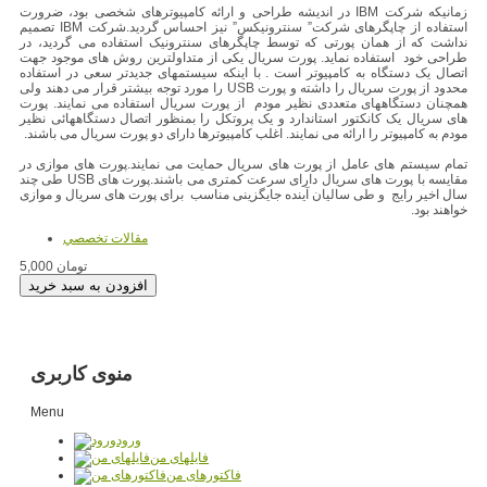
زمانيکه شرکت IBM در انديشه طراحی و ارائه کامپيوترهای شخصی بود، ضرورت
استفاده از چاپگرهای شرکت” سنترونيکس” نيز احساس گرديد.شرکت IBM تصميم
نداشت که از همان پورتی که توسط چاپگرهای سنترونيک استفاده می گرديد، در
طراحی خود استفاده نمايد. پورت سريال يکی از متداولترين روش های موجود جهت
اتصال يک دستگاه به کامپيوتر است . با اينکه سيستمهای جديدتر سعی در استفاده
محدود از پورت سريال را داشته و پورت USB را مورد توجه بيشتر قرار می دهند ولی
همچنان دستگاههای متعددی نظير مودم از پورت سريال استفاده می نمايند. پورت
های سريال يک کانکتور استاندارد و يک پروتکل را بمنظور اتصال دستگاههائی نظير
مودم به کامپيوتر را ارائه می نمايند. اغلب کامپيوترها دارای دو پورت سريال می باشند.
تمام سيستم های عامل از پورت های سريال حمايت می نمايند.پورت های موازی در
مقايسه با پورت های سريال دارای سرعت کمتری می باشند.پورت های USB طی چند
سال اخير رايج و طی ساليان آينده جايگزينی مناسب برای پورت های سريال و موازی
خواهند بود.
مقالات تخصصي
5,000 تومان
منوی کاربری
Menu
ورود
فایلهای من
فاکتورهای من