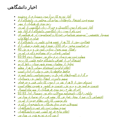
اخبار دانشگاهی
آغاز توزيع کارت آزمون دستياري از دوشنبه
ممنوعيت اشتغال داوطلبان نمايندگي مجلس در دانشگاه آزاد
رتبه بندي فرهنگيان از مهر
آغاز ثبت نام آزمون آکادميک و جنرال زبان انگليسي از امروز
ثبت نام آزمون زبان انگليسي دانشگاه آزاد آغاز شد
سمينار تخصصي " سيستم شناسايي خودکارو اتوماسيون"در فرهنگسراي
فناوري اطلاعات
فعاليت بيش از 70 هزار عضو هيات علمي در دانشگاه آزاد
درخواست مجوز براي 150 رشته ارشد علوم پزشکي آزاد
40 راهکار سند تحول بنيادين آموزش و پرورش
اسامي قبولي براي مصاحبه دکتري، امروز
مهلت ثبت نمره میان ترم پیام نور نیمسال دوم 94-93
اشتغالزايي از اهداف دانشگاه جامع علمي کاربردي
تجليل از معلمان نمونه شهرستان رباط کريم
اعلام اولويت استخدام پيماني 5 هزار معلم
حافظ حافظه تاريخي و ملي ايرانيان است
برگزاري المپيادهاي فيزيک و زيست‌شناسي دانش‌آموزي
سهم وانت در انتقال دانش به روستائيان
ثبت‌نام بيش از 9 هزار نفر در آزمون کارداني فني و حرفه‌اي
خدمت به آموزش و پرورش، خدمت به کشور و تقويت نظام است
اجراي طرح رتبه بندي فرهنگيان از مهرماه امسال
دانلود رایگان پاسخنامه سوالات پیام نور نیمسال اول 93-92
اختصاص 5 درصد از محل عوارض گاز مصرفي براي نوسازي مدارس
نام نويسي کارداني نظام جديد؛ از امروز
تسهيلات جديد بنياد نخبگان به دانشجويان دکتري
تمديد مهلت ثبت نام عمره دانشگاهيان
اعلام نتايج قرعه کشي عمره دانشگاهيان
ازسرگيري توزيع شير در مدارس