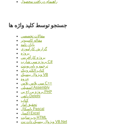
راهنمای دریافت محصول
جستجو توسط کلید واژه ها
مقالات تخصصي
مقاله کامپیوتر
پایان نامه
گزارش کارآموزي
پروژه
پروژه کارآفريني
پروژه سي شارپ C#
ترجمه و پاورپوينت
کتاب الکترونيک
ويژوال بيسيک VB
جزوه
سي پلاس پلاس C++
اسمبلي Assembly
پروژه پي اچ پي PHP
دلفي Delphi
کتاب
تحقيق آمار
پاسکال Pascal
اکسل Excel
وب سايت HTML
ويژوال بيسيک دات نت VB.Net