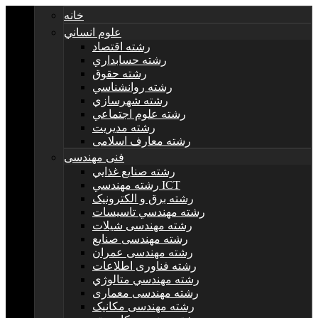
خانه
علوم انساني
رشته اقتصاد
رشته حسابداري
رشته حقوق
رشته روانشناسي
رشته شهرسازي
رشته علوم اجتماعي
رشته مديريت
رشته معارف اسلامی
فنی مهندسی
رشته صنايع غذايي
رشته مهندسي ICT
رشته برق و الکترونيک
رشته مهندسي تاسيسات
رشته مهندسی شیلات
رشته مهندسی صنایع
رشته مهندسی عمران
رشته فناوری اطلاعات
رشته مهندسي متالوژي
رشته مهندسی معماری
رشته مهندسی مکانیک