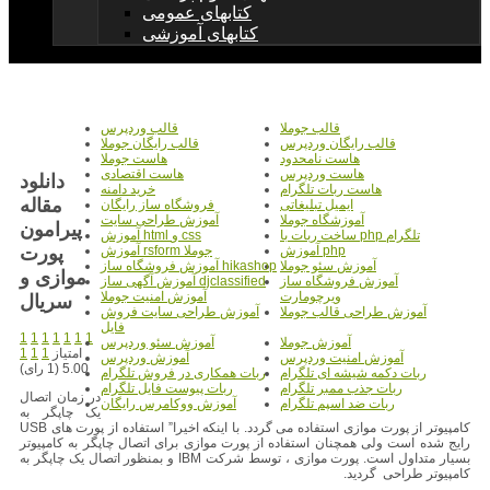
کتابهای عمومی
کتابهای آموزشی
قالب جوملا
قالب وردپرس
قالب رایگان وردپرس
قالب رایگان جوملا
هاست نامحدود
هاست جوملا
هاست وردپرس
هاست اقتصادی
دانلود
هاست ربات تلگرام
خرید دامنه
مقاله
ایمیل تبلیغاتی
فروشگاه ساز رایگان
آموزشگاه جوملا
آموزش طراحی سایت
پیرامون
ساخت ربات با php تلگرام
آموزش html و css
پورت
آموزش php
آموزش rsform جوملا
آموزش سئو جوملا
آموزش فروشگاه ساز hikashop
موازی و
آموزش فروشگاه ساز
آموزش آگهی ساز djclassified
ویرچومارت
آموزش امنیت جوملا
سریال
آموزش طراحی قالب جوملا
آموزش طراحی سایت فروش
فایل
1
1
1
1
1
1
1
آموزش جوملا
آموزش سئو وردپرس
امتیاز
1
1
1
آموزش امنیت وردپرس
آموزش وردپرس
5.00 (1 رای)
ربات دکمه شیشه ای تلگرام
ربات همکاری در فروش تلگرام
ربات جذب ممبر تلگرام
ربات پیوست فایل تلگرام
در زمان اتصال
ربات ضد اسپم تلگرام
آموزش ووکامرس رایگان
يک چاپگر به
کامپيوتر از پورت موازی استفاده می گردد. با اينکه اخيرا” استفاده از پورت های USB
رايج شده است ولی همچنان استفاده از پورت موازی برای اتصال چاپگر به کامپيوتر
بسيار متداول است. پورت موازی ، توسط شرکت IBM و بمنظور اتصال يک چاپگر به
کامپيوتر طراحی گرديد.