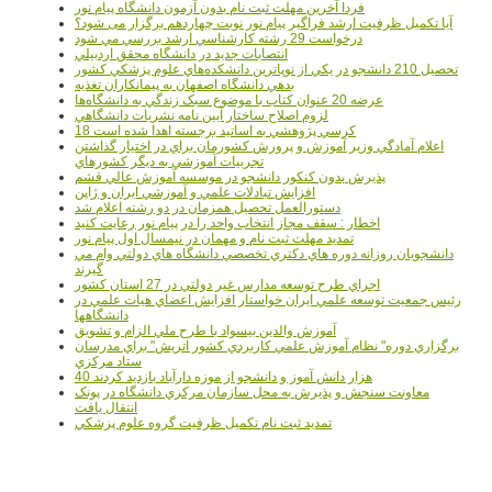
فردا آخرین مهلت ثبت نام بدون آزمون دانشگاه پیام نور
آیا تکمیل ظرفیت ارشد فراگیر پیام نور نوبت چهاردهم برگزار می شود؟
درخواست 29 رشته کارشناسي ارشد بررسي مي شود
انتصابات جديد در دانشگاه محقق اردبيلي
تحصيل 210 دانشجو در يکي از نوپاترين دانشکده‌هاي علوم پزشکي کشور
بدهي دانشگاه اصفهان به پيمانکاران تغذيه
عرضه 20 عنوان کتاب با موضوع سبک زندگي به دانشگاه‌ها
لزوم اصلاح ساختار آيين نامه نشريات دانشگاهي
18 کرسي پژوهشي به اساتيد برجسته اهدا شده است
اعلام آمادگي وزير آموزش و پرورش کشورمان براي در اختيار گذاشتن
تجربيات آموزشي به ديگر کشورهاي
پذيرش بدون کنکور دانشجو در موسسه آموزش عالي قشم
افزايش تبادلات علمي و آموزشي ايران و ژاپن
دستورالعمل تحصیل همزمان در دو رشته اعلام شد
اخطار : سقف مجاز انتخاب واحد را در پیام نور رعایت کنید
تمدید مهلت ثبت نام و مهمان در نیمسال اول پیام نور
دانشجويان روزانه دوره هاي دكتري تخصصي دانشگاه هاي دولتي وام مي
گيرند
اجراي طرح توسعه مدارس غير دولتي در 27 استان کشور
رئيس جمعيت توسعه علمي ايران خواستار افزايش اعضاي هيات علمي در
دانشگاهها
آموزش والدين بيسواد با طرح ملي الزام و تشويق
برگزاري دوره" نظام آموزش علمي كاربردي كشور اتريش" براي مدرسان
ستاد مرکزي
40 هزار دانش آموز و دانشجو از موزه دارآباد بازديد کردند
معاونت سنجش و پذيرش به محل سازمان مرکزي دانشگاه در پونک
انتقال يافت
تمديد ثبت نام تکميل ظرفيت گروه علوم پزشکي