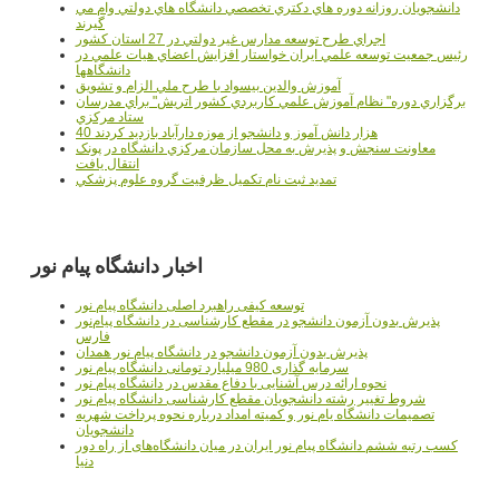
دانشجويان روزانه دوره هاي دكتري تخصصي دانشگاه هاي دولتي وام مي
گيرند
اجراي طرح توسعه مدارس غير دولتي در 27 استان کشور
رئيس جمعيت توسعه علمي ايران خواستار افزايش اعضاي هيات علمي در
دانشگاهها
آموزش والدين بيسواد با طرح ملي الزام و تشويق
برگزاري دوره" نظام آموزش علمي كاربردي كشور اتريش" براي مدرسان
ستاد مرکزي
40 هزار دانش آموز و دانشجو از موزه دارآباد بازديد کردند
معاونت سنجش و پذيرش به محل سازمان مرکزي دانشگاه در پونک
انتقال يافت
تمديد ثبت نام تکميل ظرفيت گروه علوم پزشکي
اخبار دانشگاه پیام نور
توسعه کیفی راهبرد اصلی دانشگاه پیام نور
پذیرش بدون آزمون دانشجو در مقطع کارشناسی در دانشگاه پیام‌نور
فارس
پذیرش بدون آزمون دانشجو در دانشگاه پیام نور همدان
سرمایه گذاری 980 میلیارد تومانی دانشگاه پیام نور
نحوه ارائه درس آشنایی با دفاع مقدس در دانشگاه پیام نور
شروط تغییر رشته دانشجویان مقطع کارشناسی دانشگاه پیام نور
تصمیمات دانشگاه یام نور و کمیته امداد درباره نحوه پرداخت شهریه
دانشجویان
کسب رتبه ششم دانشگاه پیام نور ایران در میان دانشگاه‌های از راه دور
دنیا