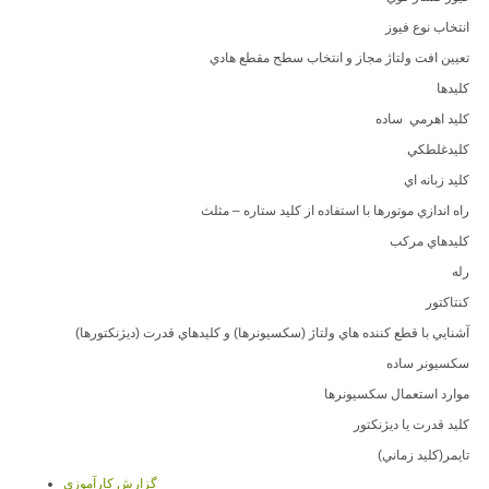
انتخاب نوع فيوز
تعيين افت ولتاژ مجاز و انتخاب سطح مقطع هادي
كليدها
كليد اهرمي ساده
كليدغلطكي
كليد زبانه اي
راه اندازي موتورها با استفاده از كليد ستاره – مثلث
كليدهاي مركب
رله
کنتاکتور
آشنايي با قطع كننده هاي ولتاژ (سكسيونرها) و كليدهاي قدرت (ديژنكتورها)
سكسيونر ساده
موارد استعمال سكسيونرها
كليد قدرت يا ديژنكتور
تايمر(كليد زماني)
گزارش کارآموزي