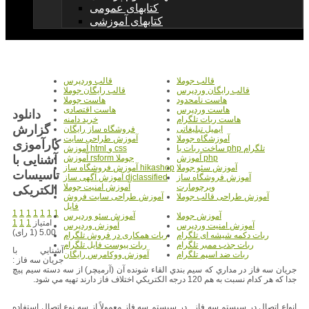
کتابهای عمومی
کتابهای آموزشی
قالب جوملا
قالب وردپرس
قالب رایگان وردپرس
قالب رایگان جوملا
هاست نامحدود
هاست جوملا
هاست وردپرس
هاست اقتصادی
دانلود
هاست ربات تلگرام
خرید دامنه
گزارش
ایمیل تبلیغاتی
فروشگاه ساز رایگان
آموزشگاه جوملا
آموزش طراحی سایت
کارآموزی
ساخت ربات با php تلگرام
آموزش html و css
آشنایی با
آموزش php
آموزش rsform جوملا
آموزش سئو جوملا
آموزش فروشگاه ساز hikashop
تاسیسات
آموزش فروشگاه ساز
آموزش آگهی ساز djclassified
ویرچومارت
آموزش امنیت جوملا
الکتریکی
آموزش طراحی قالب جوملا
آموزش طراحی سایت فروش
فایل
1
1
1
1
1
1
1
آموزش جوملا
آموزش سئو وردپرس
امتیاز
1
1
1
آموزش امنیت وردپرس
آموزش وردپرس
5.00 (1 رای)
ربات دکمه شیشه ای تلگرام
ربات همکاری در فروش تلگرام
ربات جذب ممبر تلگرام
ربات پیوست فایل تلگرام
آشنايي با
ربات ضد اسپم تلگرام
آموزش ووکامرس رایگان
جريان سه فاز :
جريان سه فاز در مداري كه سيم بندي القاء شونده آن (آرميچر) از سه دسته سيم پيچ
جدا كه هر كدام نسبت به هم 120 درجه الكتريكي اختلاف فاز دارند تهيه مي شود.
انواع اتصال در سيستم سه فاز . در سيستم سه فاز معمولاً‌ از سه نوع اتصال استفاده