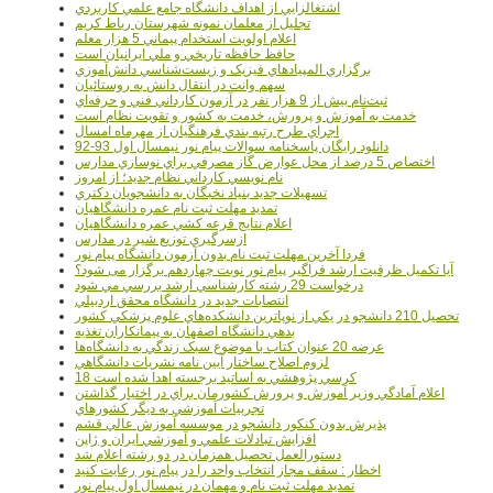
اشتغالزايي از اهداف دانشگاه جامع علمي کاربردي
تجليل از معلمان نمونه شهرستان رباط کريم
اعلام اولويت استخدام پيماني 5 هزار معلم
حافظ حافظه تاريخي و ملي ايرانيان است
برگزاري المپيادهاي فيزيک و زيست‌شناسي دانش‌آموزي
سهم وانت در انتقال دانش به روستائيان
ثبت‌نام بيش از 9 هزار نفر در آزمون کارداني فني و حرفه‌اي
خدمت به آموزش و پرورش، خدمت به کشور و تقويت نظام است
اجراي طرح رتبه بندي فرهنگيان از مهرماه امسال
دانلود رایگان پاسخنامه سوالات پیام نور نیمسال اول 93-92
اختصاص 5 درصد از محل عوارض گاز مصرفي براي نوسازي مدارس
نام نويسي کارداني نظام جديد؛ از امروز
تسهيلات جديد بنياد نخبگان به دانشجويان دکتري
تمديد مهلت ثبت نام عمره دانشگاهيان
اعلام نتايج قرعه کشي عمره دانشگاهيان
ازسرگيري توزيع شير در مدارس
فردا آخرین مهلت ثبت نام بدون آزمون دانشگاه پیام نور
آیا تکمیل ظرفیت ارشد فراگیر پیام نور نوبت چهاردهم برگزار می شود؟
درخواست 29 رشته کارشناسي ارشد بررسي مي شود
انتصابات جديد در دانشگاه محقق اردبيلي
تحصيل 210 دانشجو در يکي از نوپاترين دانشکده‌هاي علوم پزشکي کشور
بدهي دانشگاه اصفهان به پيمانکاران تغذيه
عرضه 20 عنوان کتاب با موضوع سبک زندگي به دانشگاه‌ها
لزوم اصلاح ساختار آيين نامه نشريات دانشگاهي
18 کرسي پژوهشي به اساتيد برجسته اهدا شده است
اعلام آمادگي وزير آموزش و پرورش کشورمان براي در اختيار گذاشتن
تجربيات آموزشي به ديگر کشورهاي
پذيرش بدون کنکور دانشجو در موسسه آموزش عالي قشم
افزايش تبادلات علمي و آموزشي ايران و ژاپن
دستورالعمل تحصیل همزمان در دو رشته اعلام شد
اخطار : سقف مجاز انتخاب واحد را در پیام نور رعایت کنید
تمدید مهلت ثبت نام و مهمان در نیمسال اول پیام نور