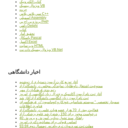
کتاب الکترونيک
ويژوال بيسيک VB
جزوه
سي پلاس پلاس C++
اسمبلي Assembly
پروژه پي اچ پي PHP
دلفي Delphi
کتاب
تحقيق آمار
پاسکال Pascal
اکسل Excel
وب سايت HTML
ويژوال بيسيک دات نت VB.Net
اخبار دانشگاهی
آغاز توزيع کارت آزمون دستياري از دوشنبه
ممنوعيت اشتغال داوطلبان نمايندگي مجلس در دانشگاه آزاد
رتبه بندي فرهنگيان از مهر
آغاز ثبت نام آزمون آکادميک و جنرال زبان انگليسي از امروز
ثبت نام آزمون زبان انگليسي دانشگاه آزاد آغاز شد
سمينار تخصصي " سيستم شناسايي خودکارو اتوماسيون"در فرهنگسراي
فناوري اطلاعات
فعاليت بيش از 70 هزار عضو هيات علمي در دانشگاه آزاد
درخواست مجوز براي 150 رشته ارشد علوم پزشکي آزاد
40 راهکار سند تحول بنيادين آموزش و پرورش
اسامي قبولي براي مصاحبه دکتري، امروز
مهلت ثبت نمره میان ترم پیام نور نیمسال دوم 94-93