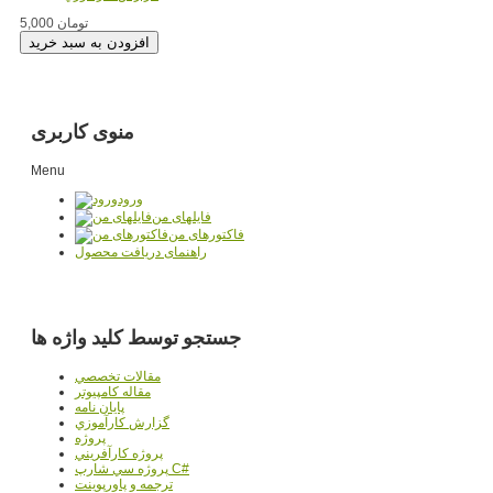
5,000 تومان
منوی کاربری
Menu
ورود
فایلهای من
فاکتورهای من
راهنمای دریافت محصول
جستجو توسط کلید واژه ها
مقالات تخصصي
مقاله کامپیوتر
پایان نامه
گزارش کارآموزي
پروژه
پروژه کارآفريني
پروژه سي شارپ C#
ترجمه و پاورپوينت