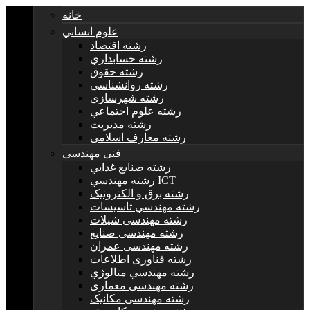
خانه
علوم انساني
رشته اقتصاد
رشته حسابداري
رشته حقوق
رشته روانشناسي
رشته شهرسازي
رشته علوم اجتماعي
رشته مديريت
رشته معارف اسلامی
فنی مهندسی
رشته صنايع غذايي
رشته مهندسي ICT
رشته برق و الکترونيک
رشته مهندسي تاسيسات
رشته مهندسی شیلات
رشته مهندسی صنایع
رشته مهندسی عمران
رشته فناوری اطلاعات
رشته مهندسي متالوژي
رشته مهندسی معماری
رشته مهندسی مکانیک