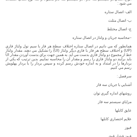
مي شود :
الف- اتصال ستاره
ب- اتصال مثلث
ج- اتصال مختلط
–محاسبه جريان و ولتاژ در اتصال ستاره
همانطور كه مي دانيم در اتصال ستاره اختلاف سطح هر فاز با سيم نول ولتاژ فازي
(UP) و اختلاف سطح هر فاز با فازي ديگر ولتاژ (Ul) را تشكيل مي دهند. مقدار ولتاژ
خط از مجموع دو ولتاژ فازي بدست مي آيد. به همين جهت براي بدست آوردن مقدار Ul
بايد برآيند دو ولتاژ فازي را رسم و مقدار آن را محاسبه نماييم. بدين ترتيب كه يكي از
بردارها را در امتداد و به اندازه خودش رسم كرده و سپس بردار را با بردار پهلويش
رسم مي كنيم.
سرفصل :
آشنايي با جريان سه فاز
روشهاي اندازه گيري توان
مزاياي سيستم سه فاز
عايق كابلها
علايم اختصاري كابلها
فيوز
فيوز فشار قوي