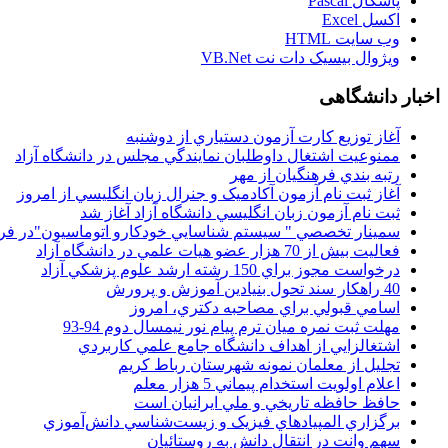
پاسکال Pascal
اکسل Excel
وب سايت HTML
ويژوال بيسيک دات نت VB.Net
اخبار دانشگاهی
آغاز توزيع کارت آزمون دستياري از دوشنبه
ممنوعيت اشتغال داوطلبان نمايندگي مجلس در دانشگاه آزاد
رتبه بندي فرهنگيان از مهر
آغاز ثبت نام آزمون آکادميک و جنرال زبان انگليسي از امروز
ثبت نام آزمون زبان انگليسي دانشگاه آزاد آغاز شد
سمينار تخصصي " سيستم شناسايي خودکارو اتوماسيون"در فر
فعاليت بيش از 70 هزار عضو هيات علمي در دانشگاه آزاد
درخواست مجوز براي 150 رشته ارشد علوم پزشکي آزاد
40 راهکار سند تحول بنيادين آموزش و پرورش
اسامي قبولي براي مصاحبه دکتري، امروز
مهلت ثبت نمره میان ترم پیام نور نیمسال دوم 94-93
اشتغالزايي از اهداف دانشگاه جامع علمي کاربردي
تجليل از معلمان نمونه شهرستان رباط کريم
اعلام اولويت استخدام پيماني 5 هزار معلم
حافظ حافظه تاريخي و ملي ايرانيان است
برگزاري المپيادهاي فيزيک و زيست‌شناسي دانش‌آموزي
سهم وانت در انتقال دانش به روستائيان