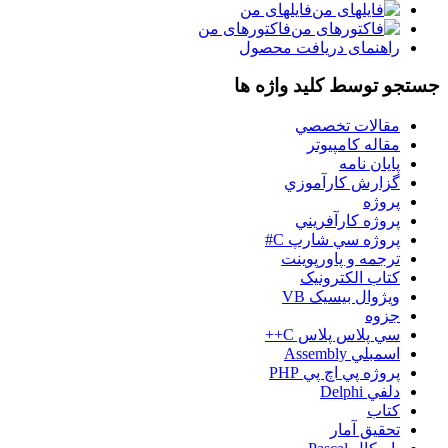
فایلهای من
فاکتورهای من
راهنمای دریافت محصول
جستجو توسط کلید واژه ها
مقالات تخصصي
مقاله کامپیوتر
پایان نامه
گزارش کارآموزي
پروژه
پروژه کارآفريني
پروژه سي شارپ C#
ترجمه و پاورپوينت
کتاب الکترونيک
ويژوال بيسيک VB
جزوه
سي پلاس پلاس C++
اسمبلي Assembly
پروژه پي اچ پي PHP
دلفي Delphi
کتاب
تحقيق آمار