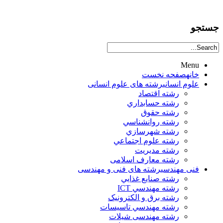
جستجو
Menu
خانه
صفحه نخست
علوم انساني
رشته های علوم انسانی
رشته اقتصاد
رشته حسابداري
رشته حقوق
رشته روانشناسي
رشته شهرسازي
رشته علوم اجتماعي
رشته مديريت
رشته معارف اسلامی
فنی مهندسی
رشته های فنی و مهندسی
رشته صنايع غذايي
رشته مهندسي ICT
رشته برق و الکترونيک
رشته مهندسي تاسيسات
رشته مهندسی شیلات