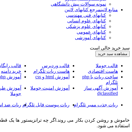
نمونه سوالات پیش دانشگاهی
منابع لاتین
مرجع کتابهای لاتین
کتابهای فنی مهندسی
کتابهای علوم انسانی
کتابهای علوم پزشکی
کتابهای عمومی
کتابهای آموزشی
سبد خرید خالی است
قالب جوملا
قالب وردپرس
قالب رایگا
هاست اقتصادی
هاست ربات تلگرام
خرید دامنه
ساخت ربات با php
آموزش html و css
آموزش php
تلگرام
آموزش آگهی ساز
آموزش امنیت جوملا
آموزش طرا
djclassified
جوملا
ربات جذب ممبر تلگرام
ربات پیوست فایل تلگرام
ربات ضد اس
خاموش و روشن کردن بکار می روند.اگر چه ترانزیستور ها یک قطعه
استفاده می شود.