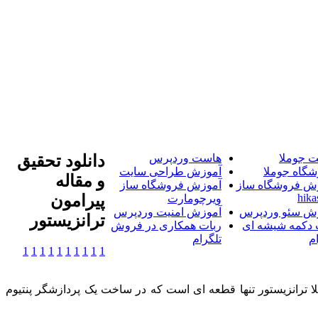
 جوملا
هاست وردپرس
دانلود تحقیق
شگاه جوملا
آموزش طراحی سایت
و مقاله
ش فروشگاه ساز
آموزش فروشگاه ساز
hika
پیرامون
ویرچومارت
ش سئو وردپرس
آموزش امنیت وردپرس
ترانزیستور
 دکمه شیشه ای
ربات همکاری در فروش
م
تلگرام
1
1
1
1
1
1
1
1
1
1
 ترانزیستور تنها قطعه ای است که در ساخت یک پردازشگر پنتیوم