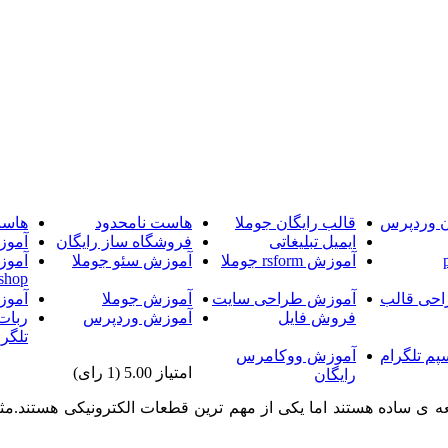
ن وردپرس
قالب رایگان جوملا
هاست نامحدود
هاست
ایمیل تبلیغاتی
فروشگاه ساز رایگان
آموز
آموزش rsform جوملا
آموزش سئو جوملا
آموز
shop
حی قالب
آموزش طراحی سایت
آموزش جوملا
آموز
فروش فایل
آموزش وردپرس
ربات
تلگرا
پم تلگرام
آموزش ووکامرس
امتیاز 5.00 (1 رای)
رایگان
 ی ساده هستند اما یکی از مهم ترین قطعات الکترونیکی هستند.مثلا