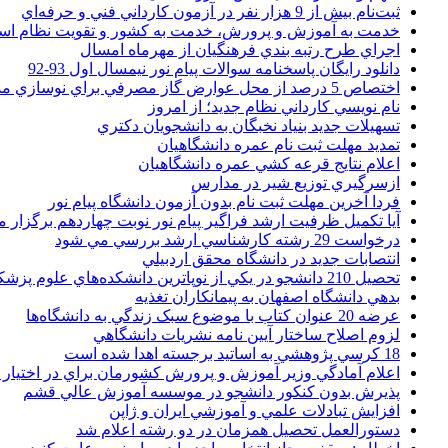
ثبت‌نام بيش از 9 هزار نفر در آزمون کارداني فني و حرفه‌اي
خدمت به آموزش و پرورش، خدمت به کشور و تقويت نظام ا
اجراي طرح رتبه بندي فرهنگيان از مهرماه امسال
دانلود رایگان پاسخنامه سوالات پیام نور نیمسال اول 93-92
اختصاص 5 درصد از محل عوارض گاز مصرفي براي نوسازي مدارس
نام نويسي کارداني نظام جديد؛ از امروز
تسهيلات جديد بنياد نخبگان به دانشجويان دکتري
تمديد مهلت ثبت نام عمره دانشگاهيان
اعلام نتايج قرعه کشي عمره دانشگاهيان
ازسرگيري توزيع شير در مدارس
فردا آخرین مهلت ثبت نام بدون آزمون دانشگاه پیام نور
آیا تکمیل ظرفیت ارشد فراگیر پیام نور نوبت چهاردهم برگزار 
درخواست 29 رشته کارشناسي ارشد بررسي مي شود
انتصابات جديد در دانشگاه محقق اردبيلي
تحصيل 210 دانشجو در يکي از نوپاترين دانشکده‌هاي علوم پزشکي کشور
بدهي دانشگاه اصفهان به پيمانکاران تغذيه
عرضه 20 عنوان کتاب با موضوع سبک زندگي به دانشگاه‌ها
لزوم اصلاح ساختار آيين نامه نشريات دانشگاهي
18 کرسي پژوهشي به اساتيد برجسته اهدا شده است
اعلام آمادگي وزير آموزش و پرورش کشورمان براي در اختيار
پذيرش بدون کنکور دانشجو در موسسه آموزش عالي قشم
افزايش تبادلات علمي و آموزشي ايران و ژاپن
دستورالعمل تحصیل همزمان در دو رشته اعلام شد