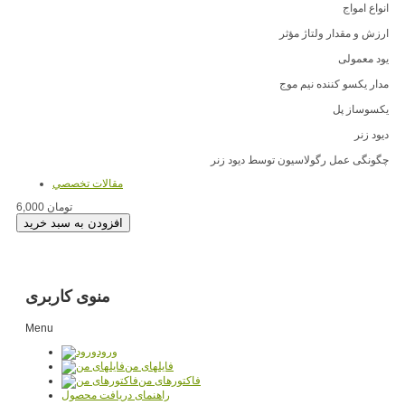
انواع امواج
ارزش و مقدار ولتاژ مؤثر
یود معمولی
مدار یکسو کننده نیم موج
یکسوساز پل
دیود زنر
چگونگی عمل رگولاسیون توسط دیود زنر
مقالات تخصصي
6,000 تومان
منوی کاربری
Menu
ورود
فایلهای من
فاکتورهای من
راهنمای دریافت محصول