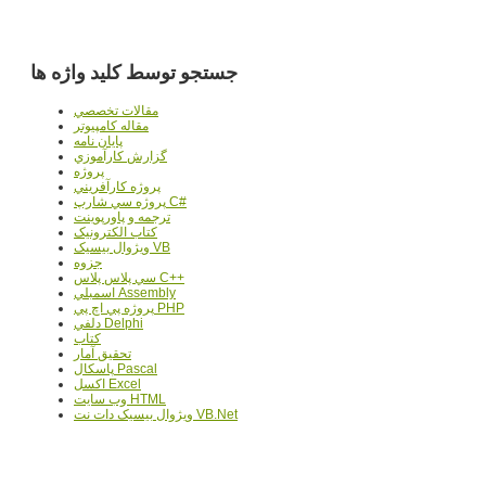
جستجو توسط کلید واژه ها
مقالات تخصصي
مقاله کامپیوتر
پایان نامه
گزارش کارآموزي
پروژه
پروژه کارآفريني
پروژه سي شارپ C#
ترجمه و پاورپوينت
کتاب الکترونيک
ويژوال بيسيک VB
جزوه
سي پلاس پلاس C++
اسمبلي Assembly
پروژه پي اچ پي PHP
دلفي Delphi
کتاب
تحقيق آمار
پاسکال Pascal
اکسل Excel
وب سايت HTML
ويژوال بيسيک دات نت VB.Net