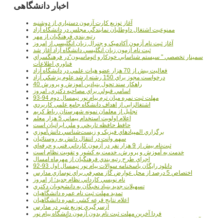
اخبار دانشگاهی
آغاز توزيع کارت آزمون دستياري از دوشنبه
ممنوعيت اشتغال داوطلبان نمايندگي مجلس در دانشگاه آزاد
رتبه بندي فرهنگيان از مهر
آغاز ثبت نام آزمون آکادميک و جنرال زبان انگليسي از امروز
ثبت نام آزمون زبان انگليسي دانشگاه آزاد آغاز شد
سمينار تخصصي " سيستم شناسايي خودکارو اتوماسيون"در فرهنگسراي
فناوري اطلاعات
فعاليت بيش از 70 هزار عضو هيات علمي در دانشگاه آزاد
درخواست مجوز براي 150 رشته ارشد علوم پزشکي آزاد
40 راهکار سند تحول بنيادين آموزش و پرورش
اسامي قبولي براي مصاحبه دکتري، امروز
مهلت ثبت نمره میان ترم پیام نور نیمسال دوم 94-93
اشتغالزايي از اهداف دانشگاه جامع علمي کاربردي
تجليل از معلمان نمونه شهرستان رباط کريم
اعلام اولويت استخدام پيماني 5 هزار معلم
حافظ حافظه تاريخي و ملي ايرانيان است
برگزاري المپيادهاي فيزيک و زيست‌شناسي دانش‌آموزي
سهم وانت در انتقال دانش به روستائيان
ثبت‌نام بيش از 9 هزار نفر در آزمون کارداني فني و حرفه‌اي
خدمت به آموزش و پرورش، خدمت به کشور و تقويت نظام است
اجراي طرح رتبه بندي فرهنگيان از مهرماه امسال
دانلود رایگان پاسخنامه سوالات پیام نور نیمسال اول 93-92
اختصاص 5 درصد از محل عوارض گاز مصرفي براي نوسازي مدارس
نام نويسي کارداني نظام جديد؛ از امروز
تسهيلات جديد بنياد نخبگان به دانشجويان دکتري
تمديد مهلت ثبت نام عمره دانشگاهيان
اعلام نتايج قرعه کشي عمره دانشگاهيان
ازسرگيري توزيع شير در مدارس
فردا آخرین مهلت ثبت نام بدون آزمون دانشگاه پیام نور