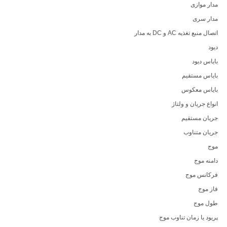
مدار موازی
مدار سری
اتصال منبع تغذیه AC و DC به مدار
دیود
بایاس دیود
بایاس مستقیم
بایاس معکوس
انواع جریان و ولتاژ
جریان مستقیم
جریان متناوب
موج
دامنه موج
فرکانس موج
فاز موج
طول موج
پریود یا زمان تناوب موج