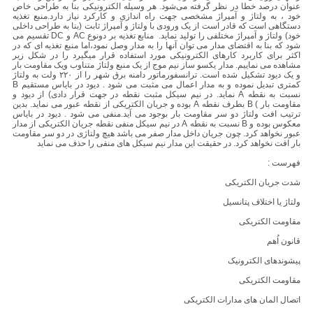
عنوان درصد خطا در نظر گرفته می‌شود. هر وسیله الکترونیکی بنا به طراحی خاص
خود ، به ولتاژ و آمپراژ مشخصی جهت راه اندازی و کارکرد نیاز دارد.منبع تغذیه
دستگاهی است که قادر است از یک ورودی با ولتاژ و آمپراژ ثابت (بنا به طراحی داخلی
خود) ولتاژ و آمپراژ مختلفی را تولید نماید. منابع تغذیه بر دونوع AC و DC تقسیم می
شود که بنا به اقتضای مدار می توان آنها را به مدار وصل نمود،اما منبع تغذیه ای که در
اکثر برای کاربرد کارهای الکترونیکی مورد استفاده قرار میگیرد را در شکل زیر
مشاهده می نماییم. مدار یکسو ساز نیم موج از یک منبع ولتاژ متناوب ویک مقاومت بار
و یک دیود تشکیل شده است. ترانسفورماتور دامنه برق شهر را از ۲۲۰ ولت به ولتاژ
کمتری تبدیل نموده و به مدار اعمال می مثبت می شود . دیود در بایاس مستقیم B
نسبت به نقطه A نماید. در نیم سیکل مثبت نقطه در جهت قرار دادی) از دیود و
مقاومت بار ) B بطرف نقطه A بوده و جریان الکتریکی از نقطه عبور می نماید. بدین
ترتیب افت ولتاژ دو سر مقاومت بار بوجود می آید.منفی می شود . دیود در بایاس
معکوس بوده و B نسبت به نقطه A در نیم سیکل منفی نقطه جریان الکتریکی از مدار
عبور نخواهد کرد. چون جریان داخل مدار صفر می باشد هیچ ولتاژی در دو سر مقاومت
بار افت نخواهد کرد. در حقیقت این مدار نیم سیکل های منفی را حذف می نماید
فهرست :
شدت جریان الکتریکی
ولتاژ یا اختلاف پتانسیل
مقاومت الکتریکی
قانون اُهم
پیشوندهای الکترونیک
مقاومت الکتریکی
اتصال المان های مدارات الکتریکی