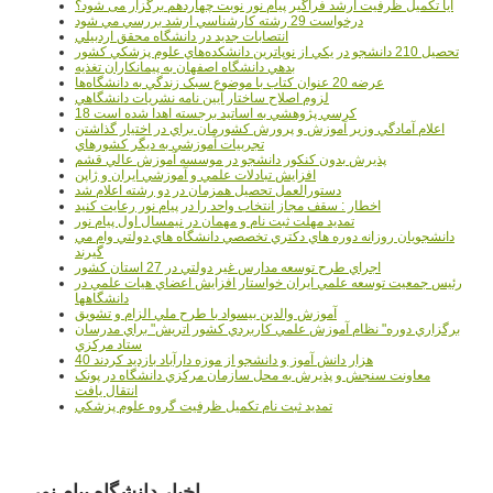
آیا تکمیل ظرفیت ارشد فراگیر پیام نور نوبت چهاردهم برگزار می شود؟
درخواست 29 رشته کارشناسي ارشد بررسي مي شود
انتصابات جديد در دانشگاه محقق اردبيلي
تحصيل 210 دانشجو در يکي از نوپاترين دانشکده‌هاي علوم پزشکي کشور
بدهي دانشگاه اصفهان به پيمانکاران تغذيه
عرضه 20 عنوان کتاب با موضوع سبک زندگي به دانشگاه‌ها
لزوم اصلاح ساختار آيين نامه نشريات دانشگاهي
18 کرسي پژوهشي به اساتيد برجسته اهدا شده است
اعلام آمادگي وزير آموزش و پرورش کشورمان براي در اختيار گذاشتن
تجربيات آموزشي به ديگر کشورهاي
پذيرش بدون کنکور دانشجو در موسسه آموزش عالي قشم
افزايش تبادلات علمي و آموزشي ايران و ژاپن
دستورالعمل تحصیل همزمان در دو رشته اعلام شد
اخطار : سقف مجاز انتخاب واحد را در پیام نور رعایت کنید
تمدید مهلت ثبت نام و مهمان در نیمسال اول پیام نور
دانشجويان روزانه دوره هاي دكتري تخصصي دانشگاه هاي دولتي وام مي
گيرند
اجراي طرح توسعه مدارس غير دولتي در 27 استان کشور
رئيس جمعيت توسعه علمي ايران خواستار افزايش اعضاي هيات علمي در
دانشگاهها
آموزش والدين بيسواد با طرح ملي الزام و تشويق
برگزاري دوره" نظام آموزش علمي كاربردي كشور اتريش" براي مدرسان
ستاد مرکزي
40 هزار دانش آموز و دانشجو از موزه دارآباد بازديد کردند
معاونت سنجش و پذيرش به محل سازمان مرکزي دانشگاه در پونک
انتقال يافت
تمديد ثبت نام تکميل ظرفيت گروه علوم پزشکي
اخبار دانشگاه پیام نور