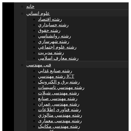
خانه
علوم انساني
رشته اقتصاد
رشته حسابداري
رشته حقوق
رشته روانشناسي
رشته شهرسازي
رشته علوم اجتماعي
رشته مديريت
رشته معارف اسلامی
فنی مهندسی
رشته صنايع غذايي
رشته مهندسي ICT
رشته برق و الکترونيک
رشته مهندسي تاسيسات
رشته مهندسی شیلات
رشته مهندسی صنایع
رشته مهندسی عمران
رشته فناوری اطلاعات
رشته مهندسي متالوژي
رشته مهندسی معماری
رشته مهندسی مکانیک