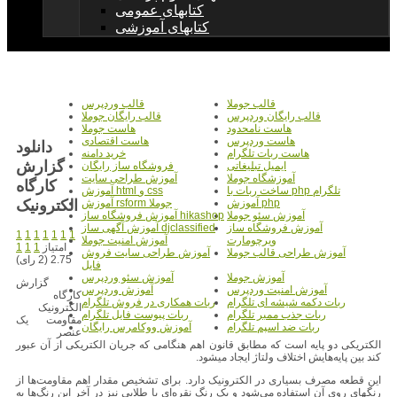
کتابهای عمومی
کتابهای آموزشی
قالب جوملا
قالب وردپرس
قالب رایگان وردپرس
قالب رایگان جوملا
هاست نامحدود
هاست جوملا
هاست وردپرس
هاست اقتصادی
دانلود
هاست ربات تلگرام
خرید دامنه
گزارش
ایمیل تبلیغاتی
فروشگاه ساز رایگان
آموزشگاه جوملا
آموزش طراحی سایت
کارگاه
ساخت ربات با php تلگرام
آموزش html و css
الکترونیک
آموزش php
آموزش rsform جوملا
آموزش سئو جوملا
آموزش فروشگاه ساز hikashop
آموزش فروشگاه ساز
آموزش آگهی ساز djclassified
1
1
1
1
1
1
1
ویرچومارت
آموزش امنیت جوملا
امتیاز
1
1
1
آموزش طراحی قالب جوملا
آموزش طراحی سایت فروش
2.75 (2 رای)
فایل
آموزش جوملا
آموزش سئو وردپرس
گزارش
آموزش امنیت وردپرس
آموزش وردپرس
کارگاه
ربات دکمه شیشه ای تلگرام
ربات همکاری در فروش تلگرام
الکترونیک
ربات جذب ممبر تلگرام
ربات پیوست فایل تلگرام
مقاومت یک
ربات ضد اسپم تلگرام
آموزش ووکامرس رایگان
عنصر
الکتریکی دو پایه است که مطابق قانون اهم هنگامی که جریان الکتریکی از آن عبور
کند بین پایه‌هایش اختلاف ولتاژ ایجاد میشود.
این قطعه مصرف بسیاری در الکترونیک دارد. برای تشخیص مقدار اهم مقاومت‌ها از
رنگهای روی آن استفاده می‌شود و یک رنگ نقره‌ای یا طلایی نیز در آخر این رنگ‌ها به