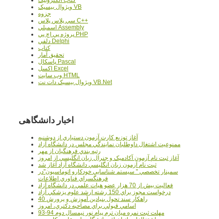
ويژوال بيسيک VB
جزوه
سي پلاس پلاس C++
اسمبلي Assembly
پروژه پي اچ پي PHP
دلفي Delphi
کتاب
تحقيق آمار
پاسکال Pascal
اکسل Excel
وب سايت HTML
ويژوال بيسيک دات نت VB.Net
اخبار دانشگاهی
آغاز توزيع کارت آزمون دستياري از دوشنبه
ممنوعيت اشتغال داوطلبان نمايندگي مجلس در دانشگاه آزاد
رتبه بندي فرهنگيان از مهر
آغاز ثبت نام آزمون آکادميک و جنرال زبان انگليسي از امروز
ثبت نام آزمون زبان انگليسي دانشگاه آزاد آغاز شد
سمينار تخصصي " سيستم شناسايي خودکارو اتوماسيون"در
فرهنگسراي فناوري اطلاعات
فعاليت بيش از 70 هزار عضو هيات علمي در دانشگاه آزاد
درخواست مجوز براي 150 رشته ارشد علوم پزشکي آزاد
40 راهکار سند تحول بنيادين آموزش و پرورش
اسامي قبولي براي مصاحبه دکتري، امروز
مهلت ثبت نمره میان ترم پیام نور نیمسال دوم 94-93