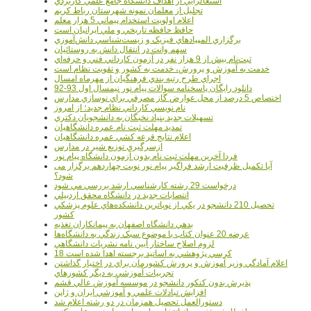
اشتغالزايي از اهداف دانشگاه جامع علمي کاربردي
تجليل از معلمان نمونه شهرستان رباط کريم
اعلام اولويت استخدام پيماني 5 هزار معلم
حافظ حافظه تاريخي و ملي ايرانيان است
برگزاري المپيادهاي فيزيک و زيست‌شناسي دانش‌آموزي
سهم وانت در انتقال دانش به روستائيان
ثبت‌نام بيش از 9 هزار نفر در آزمون کارداني فني و حرفه‌اي
خدمت به آموزش و پرورش، خدمت به کشور و تقويت نظام است
اجراي طرح رتبه بندي فرهنگيان از مهرماه امسال
دانلود رایگان پاسخنامه سوالات پیام نور نیمسال اول 93-92
اختصاص 5 درصد از محل عوارض گاز مصرفي براي نوسازي مدارس
نام نويسي کارداني نظام جديد؛ از امروز
تسهيلات جديد بنياد نخبگان به دانشجويان دکتري
تمديد مهلت ثبت نام عمره دانشگاهيان
اعلام نتايج قرعه کشي عمره دانشگاهيان
ازسرگيري توزيع شير در مدارس
فردا آخرین مهلت ثبت نام بدون آزمون دانشگاه پیام نور
آیا تکمیل ظرفیت ارشد فراگیر پیام نور نوبت چهاردهم برگزار می
شود؟
درخواست 29 رشته کارشناسي ارشد بررسي مي شود
انتصابات جديد در دانشگاه محقق اردبيلي
تحصيل 210 دانشجو در يکي از نوپاترين دانشکده‌هاي علوم پزشکي
کشور
بدهي دانشگاه اصفهان به پيمانکاران تغذيه
عرضه 20 عنوان کتاب با موضوع سبک زندگي به دانشگاه‌ها
لزوم اصلاح ساختار آيين نامه نشريات دانشگاهي
18 کرسي پژوهشي به اساتيد برجسته اهدا شده است
اعلام آمادگي وزير آموزش و پرورش کشورمان براي در اختيار گذاشتن
تجربيات آموزشي به ديگر کشورهاي
پذيرش بدون کنکور دانشجو در موسسه آموزش عالي قشم
افزايش تبادلات علمي و آموزشي ايران و ژاپن
دستورالعمل تحصیل همزمان در دو رشته اعلام شد