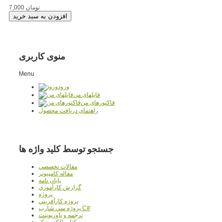
7,000 تومان
منوی کاربری
Menu
ورود
فایلهای من
فاکتورهای من
راهنمای دریافت محصول
جستجو توسط کلید واژه ها
مقالات تخصصي
مقاله کامپیوتر
پایان نامه
گزارش کارآموزي
پروژه
پروژه کارآفريني
پروژه سي شارپ C#
ترجمه و پاورپوينت
کتاب الکترونيک