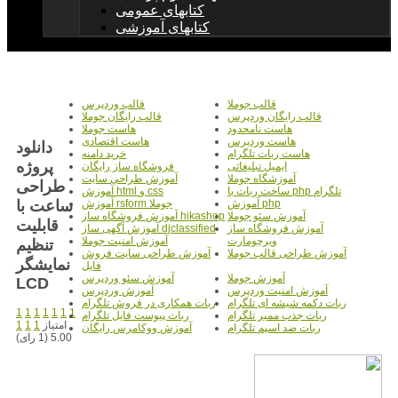
کتابهای عمومی
کتابهای آموزشی
قالب جوملا
قالب وردپرس
قالب رایگان وردپرس
قالب رایگان جوملا
هاست نامحدود
هاست جوملا
هاست وردپرس
هاست اقتصادی
دانلود
هاست ربات تلگرام
خرید دامنه
پروژه
ایمیل تبلیغاتی
فروشگاه ساز رایگان
آموزشگاه جوملا
آموزش طراحی سایت
طراحی
ساخت ربات با php تلگرام
آموزش html و css
ساعت با
آموزش php
آموزش rsform جوملا
آموزش سئو جوملا
آموزش فروشگاه ساز hikashop
قابلیت
آموزش فروشگاه ساز
آموزش آگهی ساز djclassified
ویرچومارت
آموزش امنیت جوملا
تنظیم
آموزش طراحی قالب جوملا
آموزش طراحی سایت فروش
نمایشگر
فایل
آموزش جوملا
آموزش سئو وردپرس
LCD
آموزش امنیت وردپرس
آموزش وردپرس
ربات دکمه شیشه ای تلگرام
ربات همکاری در فروش تلگرام
1
1
1
1
1
1
1
ربات جذب ممبر تلگرام
ربات پیوست فایل تلگرام
امتیاز
1
1
1
ربات ضد اسپم تلگرام
آموزش ووکامرس رایگان
5.00 (1 رای)