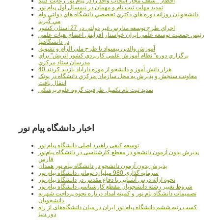
اخطار : سقف مجاز انتخاب واحد را در پیام نور رعایت کنید
تمدید مهلت ثبت نام و مهمان در نیمسال اول پیام نور
دانشجويان روزانه دوره هاي دكتري تخصصي دانشگاه هاي دولتي وام
مي گيرند
اجراي طرح توسعه مدارس غير دولتي در 27 استان کشور
رئيس جمعيت توسعه علمي ايران خواستار افزايش اعضاي هيات علمي
در دانشگاهها
آموزش والدين بيسواد با طرح ملي الزام و تشويق
برگزاري دوره" نظام آموزش علمي كاربردي كشور اتريش" براي
مدرسان ستاد مرکزي
40 هزار دانش آموز و دانشجو از موزه دارآباد بازديد کردند
معاونت سنجش و پذيرش به محل سازمان مرکزي دانشگاه در پونک
انتقال يافت
تمديد ثبت نام تکميل ظرفيت گروه علوم پزشکي
اخبار دانشگاه پیام نور
توسعه کیفی راهبرد اصلی دانشگاه پیام نور
پذیرش بدون آزمون دانشجو در مقطع کارشناسی در دانشگاه پیام‌نور
فارس
پذیرش بدون آزمون دانشجو در دانشگاه پیام نور همدان
سرمایه گذاری 980 میلیارد تومانی دانشگاه پیام نور
نحوه ارائه درس آشنایی با دفاع مقدس در دانشگاه پیام نور
شروط تغییر رشته دانشجویان مقطع کارشناسی دانشگاه پیام نور
تصمیمات دانشگاه یام نور و کمیته امداد درباره نحوه پرداخت شهریه
دانشجویان
کسب رتبه ششم دانشگاه پیام نور ایران در میان دانشگاه‌های از راه
دور دنیا