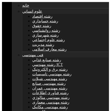
خانه
علوم انساني
رشته اقتصاد
رشته حسابداري
رشته حقوق
رشته روانشناسي
رشته شهرسازي
رشته علوم اجتماعي
رشته مديريت
رشته معارف اسلامی
فنی مهندسی
رشته صنايع غذايي
رشته مهندسي ICT
رشته برق و الکترونيک
رشته مهندسي تاسيسات
رشته مهندسی شیلات
رشته مهندسی صنایع
رشته مهندسی عمران
رشته فناوری اطلاعات
رشته مهندسي متالوژي
رشته مهندسی معماری
رشته مهندسی مکانیک