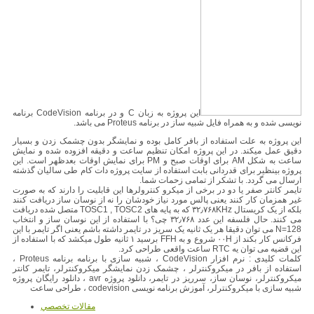
این پروژه به زبان C و در برنامه CodeVision برنامه
نویسی شده و به همراه فایل شبیه ساز در برنامه Proteus می باشد.
این پروژه به علت استفاده از بافر کامل بوده و نمایشگر بدون چشمک زدن و بسیار
دقیق عمل میکند. در این پروژه امکان تنظیم ساعت و دقیقه افزوده شده و نمایش
ساعت به شکل AM برای اوقات صبح و PM برای نمایش اوقات بعدظهر است. این
پروژه بینظیر برای قدردانی بابت استفاده از سایت پروژه دات کام طی سالیان گذشته
ارسال می گردد. با تشکر از تمامی زحمات شما.
تایمر کانتر صفر یا دو در برخی از میکرو کنترولرها این قابلیت را دارند که به صورت
غیر همزمان کار کنند یعنی پالس مورد نیاز خودشان را نه از نوسان ساز دریافت کنند
بلکه از یک کریستال ۳۲٫۷۶۸KHz که به پایه های TOSC1 , TOSC2 متصل شده دریافت
می کنند. حال فلسفه این عدد ۳۲٫۷۶۸ چی؟ با استفاده از این نوسان ساز و انتخاب
N=128 می توان دقیقا هر یک ثانیه یک سریز در تایمر داشته باشم یعنی اگر تایمر با این
فرکانس کار بکند از ۰۰H شروع و به FFH برسید ۱ ثانیه طول میکشد که با استفاده از
این قضیه می توان یه RTC ساعت واقعی طراحی کرد.
کلمات کلیدی : نرم افزار CodeVision ، شبیه سازی با برنامه برنامه Proteus ،
استفاده از بافر در میکروکنترلر ، چشمک زدن نمایشگر میکروکنترلر، تایمر کانتر
میکروکنترلر، نوسان ساز، سرریز در تایمر، دانلود پروژه avr ، دانلود رایگان پروژه
شبیه سازی با میکروکنترلر، آموزش برنامه نویسی codevision ، طراحی ساعت
مقالات تخصصي