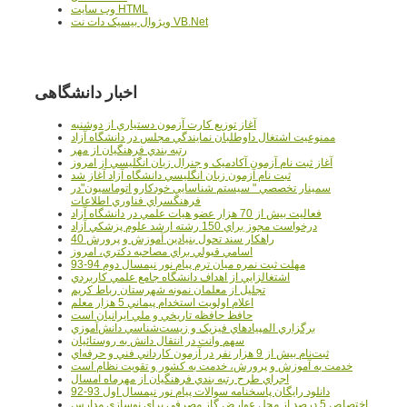
وب سايت HTML
ويژوال بيسيک دات نت VB.Net
اخبار دانشگاهی
آغاز توزيع کارت آزمون دستياري از دوشنبه
ممنوعيت اشتغال داوطلبان نمايندگي مجلس در دانشگاه آزاد
رتبه بندي فرهنگيان از مهر
آغاز ثبت نام آزمون آکادميک و جنرال زبان انگليسي از امروز
ثبت نام آزمون زبان انگليسي دانشگاه آزاد آغاز شد
سمينار تخصصي " سيستم شناسايي خودکارو اتوماسيون"در
فرهنگسراي فناوري اطلاعات
فعاليت بيش از 70 هزار عضو هيات علمي در دانشگاه آزاد
درخواست مجوز براي 150 رشته ارشد علوم پزشکي آزاد
40 راهکار سند تحول بنيادين آموزش و پرورش
اسامي قبولي براي مصاحبه دکتري، امروز
مهلت ثبت نمره میان ترم پیام نور نیمسال دوم 94-93
اشتغالزايي از اهداف دانشگاه جامع علمي کاربردي
تجليل از معلمان نمونه شهرستان رباط کريم
اعلام اولويت استخدام پيماني 5 هزار معلم
حافظ حافظه تاريخي و ملي ايرانيان است
برگزاري المپيادهاي فيزيک و زيست‌شناسي دانش‌آموزي
سهم وانت در انتقال دانش به روستائيان
ثبت‌نام بيش از 9 هزار نفر در آزمون کارداني فني و حرفه‌اي
خدمت به آموزش و پرورش، خدمت به کشور و تقويت نظام است
اجراي طرح رتبه بندي فرهنگيان از مهرماه امسال
دانلود رایگان پاسخنامه سوالات پیام نور نیمسال اول 93-92
اختصاص 5 درصد از محل عوارض گاز مصرفي براي نوسازي مدارس