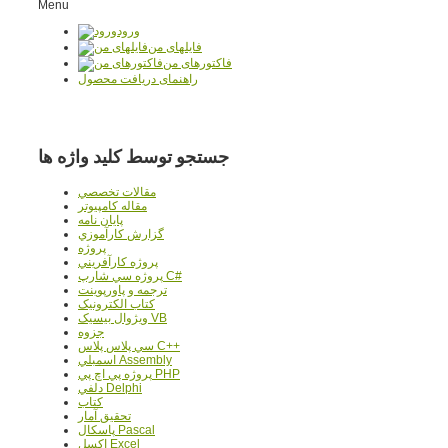
Menu
ورود
فایلهای من
فاکتورهای من
راهنمای دریافت محصول
جستجو توسط کلید واژه ها
مقالات تخصصي
مقاله کامپیوتر
پایان نامه
گزارش کارآموزي
پروژه
پروژه کارآفريني
پروژه سي شارپ C#
ترجمه و پاورپوينت
کتاب الکترونيک
ويژوال بيسيک VB
جزوه
سي پلاس پلاس C++
اسمبلي Assembly
پروژه پي اچ پي PHP
دلفي Delphi
کتاب
تحقيق آمار
پاسکال Pascal
اکسل Excel