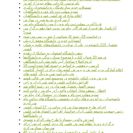
نام نويسي کارداني نظام جديد؛ از امروز
تسهيلات جديد بنياد نخبگان به دانشجويان دکتري
تمديد مهلت ثبت نام عمره دانشگاهيان
اعلام نتايج قرعه کشي عمره دانشگاهيان
ازسرگيري توزيع شير در مدارس
فردا آخرین مهلت ثبت نام بدون آزمون دانشگاه پیام نور
آیا تکمیل ظرفیت ارشد فراگیر پیام نور نوبت چهاردهم برگزار می
شود؟
درخواست 29 رشته کارشناسي ارشد بررسي مي شود
انتصابات جديد در دانشگاه محقق اردبيلي
تحصيل 210 دانشجو در يکي از نوپاترين دانشکده‌هاي علوم پزشکي
کشور
بدهي دانشگاه اصفهان به پيمانکاران تغذيه
عرضه 20 عنوان کتاب با موضوع سبک زندگي به دانشگاه‌ها
لزوم اصلاح ساختار آيين نامه نشريات دانشگاهي
18 کرسي پژوهشي به اساتيد برجسته اهدا شده است
اعلام آمادگي وزير آموزش و پرورش کشورمان براي در اختيار گذاشتن
تجربيات آموزشي به ديگر کشورهاي
پذيرش بدون کنکور دانشجو در موسسه آموزش عالي قشم
افزايش تبادلات علمي و آموزشي ايران و ژاپن
دستورالعمل تحصیل همزمان در دو رشته اعلام شد
اخطار : سقف مجاز انتخاب واحد را در پیام نور رعایت کنید
تمدید مهلت ثبت نام و مهمان در نیمسال اول پیام نور
دانشجويان روزانه دوره هاي دكتري تخصصي دانشگاه هاي دولتي وام
مي گيرند
اجراي طرح توسعه مدارس غير دولتي در 27 استان کشور
رئيس جمعيت توسعه علمي ايران خواستار افزايش اعضاي هيات علمي
در دانشگاهها
آموزش والدين بيسواد با طرح ملي الزام و تشويق
برگزاري دوره" نظام آموزش علمي كاربردي كشور اتريش" براي
مدرسان ستاد مرکزي
40 هزار دانش آموز و دانشجو از موزه دارآباد بازديد کردند