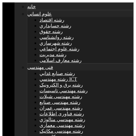
خانه
علوم انساني
رشته اقتصاد
رشته حسابداري
رشته حقوق
رشته روانشناسي
رشته شهرسازي
رشته علوم اجتماعي
رشته مديريت
رشته معارف اسلامی
فنی مهندسی
رشته صنايع غذايي
رشته مهندسي ICT
رشته برق و الکترونيک
رشته مهندسي تاسيسات
رشته مهندسی شیلات
رشته مهندسی صنایع
رشته مهندسی عمران
رشته فناوری اطلاعات
رشته مهندسي متالوژي
رشته مهندسی معماری
رشته مهندسی مکانیک