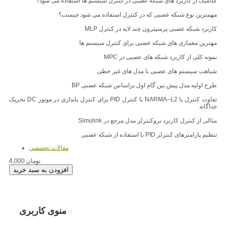
کدامیک از کاربرد های شبکه عصبی در کنترل سیستم ها استفاده می شود؟
مهمترین نوع شبکه عصبی که در کنترل استفاده می شود چیست؟
کاربرد شبکه عصبی پرسپترون چند لایه در کنترل MLP
مهترین معماری های شبکه عصبی برای کنترل سیستم ها
نمونه کلی از کاربرد شبکه های عصبی در MPC
شباهت سیستم های عصبی با مدل های غیر خطی
طرح اولیه مدل پیش بین گام اول براساس شبکه عصبی BP
تفاوت کنترل با NARMA–L2 با کنترل PID برای کنترل پایداری در موتور DC تحریک
جداگانه
مثالی از کنترل کاربرد نروکنترلر مدل مرجع در Simulink
تنظیم پارامترهای کنترلر PID با استفاده از شبکه عصبی
مقالات تخصصي
4,000 تومان
منوی کاربری