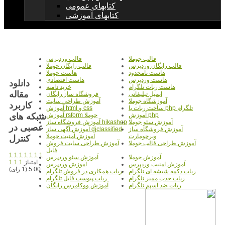
کتابهای عمومی
کتابهای آموزشی
قالب جوملا
قالب وردپرس
قالب رایگان وردپرس
قالب رایگان جوملا
هاست نامحدود
هاست جوملا
هاست وردپرس
هاست اقتصادی
دانلود
هاست ربات تلگرام
خرید دامنه
مقاله
ایمیل تبلیغاتی
فروشگاه ساز رایگان
آموزشگاه جوملا
آموزش طراحی سایت
کاربرد
ساخت ربات با php تلگرام
آموزش html و css
شبکه های
آموزش php
آموزش rsform جوملا
آموزش سئو جوملا
آموزش فروشگاه ساز hikashop
عصبی در
آموزش فروشگاه ساز
آموزش آگهی ساز djclassified
ویرچومارت
آموزش امنیت جوملا
کنترل
آموزش طراحی قالب جوملا
آموزش طراحی سایت فروش
فایل
1
1
1
1
1
1
1
آموزش جوملا
آموزش سئو وردپرس
امتیاز
1
1
1
آموزش امنیت وردپرس
آموزش وردپرس
5.00 (1 رای)
ربات دکمه شیشه ای تلگرام
ربات همکاری در فروش تلگرام
ربات جذب ممبر تلگرام
ربات پیوست فایل تلگرام
ربات ضد اسپم تلگرام
آموزش ووکامرس رایگان