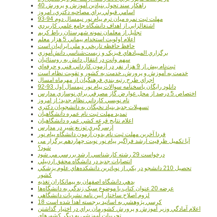
40 راهکار سند تحول بنيادين آموزش و پرورش
اسامي قبولي براي مصاحبه دکتري، امروز
مهلت ثبت نمره میان ترم پیام نور نیمسال دوم 94-93
اشتغالزايي از اهداف دانشگاه جامع علمي کاربردي
تجليل از معلمان نمونه شهرستان رباط کريم
اعلام اولويت استخدام پيماني 5 هزار معلم
حافظ حافظه تاريخي و ملي ايرانيان است
برگزاري المپيادهاي فيزيک و زيست‌شناسي دانش‌آموزي
سهم وانت در انتقال دانش به روستائيان
ثبت‌نام بيش از 9 هزار نفر در آزمون کارداني فني و حرفه‌اي
خدمت به آموزش و پرورش، خدمت به کشور و تقويت نظام است
اجراي طرح رتبه بندي فرهنگيان از مهرماه امسال
دانلود رایگان پاسخنامه سوالات پیام نور نیمسال اول 93-92
اختصاص 5 درصد از محل عوارض گاز مصرفي براي نوسازي مدارس
نام نويسي کارداني نظام جديد؛ از امروز
تسهيلات جديد بنياد نخبگان به دانشجويان دکتري
تمديد مهلت ثبت نام عمره دانشگاهيان
اعلام نتايج قرعه کشي عمره دانشگاهيان
ازسرگيري توزيع شير در مدارس
فردا آخرین مهلت ثبت نام بدون آزمون دانشگاه پیام نور
آیا تکمیل ظرفیت ارشد فراگیر پیام نور نوبت چهاردهم برگزار می
شود؟
درخواست 29 رشته کارشناسي ارشد بررسي مي شود
انتصابات جديد در دانشگاه محقق اردبيلي
تحصيل 210 دانشجو در يکي از نوپاترين دانشکده‌هاي علوم پزشکي
کشور
بدهي دانشگاه اصفهان به پيمانکاران تغذيه
عرضه 20 عنوان کتاب با موضوع سبک زندگي به دانشگاه‌ها
لزوم اصلاح ساختار آيين نامه نشريات دانشگاهي
18 کرسي پژوهشي به اساتيد برجسته اهدا شده است
اعلام آمادگي وزير آموزش و پرورش کشورمان براي در اختيار گذاشتن
تجربيات آموزشي به ديگر کشورهاي