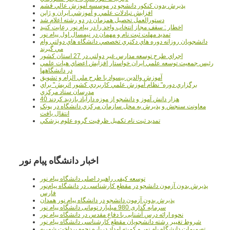
پذيرش بدون کنکور دانشجو در موسسه آموزش عالي قشم
افزايش تبادلات علمي و آموزشي ايران و ژاپن
دستورالعمل تحصیل همزمان در دو رشته اعلام شد
اخطار : سقف مجاز انتخاب واحد را در پیام نور رعایت کنید
تمدید مهلت ثبت نام و مهمان در نیمسال اول پیام نور
دانشجويان روزانه دوره هاي دكتري تخصصي دانشگاه هاي دولتي وام
مي گيرند
اجراي طرح توسعه مدارس غير دولتي در 27 استان کشور
رئيس جمعيت توسعه علمي ايران خواستار افزايش اعضاي هيات علمي
در دانشگاهها
آموزش والدين بيسواد با طرح ملي الزام و تشويق
برگزاري دوره" نظام آموزش علمي كاربردي كشور اتريش" براي
مدرسان ستاد مرکزي
40 هزار دانش آموز و دانشجو از موزه دارآباد بازديد کردند
معاونت سنجش و پذيرش به محل سازمان مرکزي دانشگاه در پونک
انتقال يافت
تمديد ثبت نام تکميل ظرفيت گروه علوم پزشکي
اخبار دانشگاه پیام نور
توسعه کیفی راهبرد اصلی دانشگاه پیام نور
پذیرش بدون آزمون دانشجو در مقطع کارشناسی در دانشگاه پیام‌نور
فارس
پذیرش بدون آزمون دانشجو در دانشگاه پیام نور همدان
سرمایه گذاری 980 میلیارد تومانی دانشگاه پیام نور
نحوه ارائه درس آشنایی با دفاع مقدس در دانشگاه پیام نور
شروط تغییر رشته دانشجویان مقطع کارشناسی دانشگاه پیام نور
تصمیمات دانشگاه یام نور و کمیته امداد درباره نحوه پرداخت شهریه