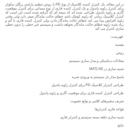
در این مقاله، یک کنترل کننده کلاسیک از نوع PD با روش تنظیم پارامتر زیگلر-نیکولز
برای کنترل زاویه پاندول و یک کنترل کننده فازی از نوع ممدانی برای کنترل موقعیت
گاری و زاویه پاندول طراحی شده اند که نتیجه ای که گرفته شده است این است که
کنترل کلاسیک زمانی که زاویه کوچک باشد خطای حالت ماندگار صفر دارد ولی وقتی
زاویه افزایش پیدا می کند خطای حالت ماندگار دادرد ولی کنترل کننده فازی با کم و
زیاد شده زاویه خطای حالت ماندگار نخواهد داشت و سیستم غیر خطی را بدون خطی
سازی کنترل می کند
فهرست :
مقدمه
روش
معادلات دینامیکی و مدل سازی سیستم
شبیه سازی در MATLAB
پاسخ مدار باز سیستم به ورودی ضربه
طراحی کنترلر کلاسیک PD برای کنترل زاویه پاندول
طراحی کنترل کننده فازی برای موقعیت گاری و زاویه پاندول
تعریف متغیرهای کلامی و توابع عضویت
قواعد فازی کنترلرها
شبیه سازی حلقه بسته سیستم و کنترلر فازی
نتایج