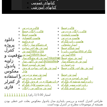
کتابهای عمومی
کتابهای آموزشی
قالب جوملا
قالب وردپرس
قالب رایگان وردپرس
قالب رایگان جوملا
هاست نامحدود
هاست جوملا
هاست وردپرس
هاست اقتصادی
دانلود
هاست ربات تلگرام
خرید دامنه
پروژه
ایمیل تبلیغاتی
فروشگاه ساز رایگان
آموزشگاه جوملا
آموزش طراحی سایت
کنترل
ساخت ربات با php تلگرام
آموزش html و css
موقعیت و
آموزش php
آموزش rsform جوملا
آموزش سئو جوملا
آموزش فروشگاه ساز hikashop
زاویه
آموزش فروشگاه ساز
آموزش آگهی ساز djclassified
ویرچومارت
آموزش امنیت جوملا
پاندول
آموزش طراحی قالب جوملا
آموزش طراحی سایت فروش
معکوس
فایل
آموزش جوملا
آموزش سئو وردپرس
با استفاده
آموزش امنیت وردپرس
آموزش وردپرس
از کنترلر
ربات دکمه شیشه ای تلگرام
ربات همکاری در فروش تلگرام
ربات جذب ممبر تلگرام
ربات پیوست فایل تلگرام
فازی
ربات ضد اسپم تلگرام
آموزش ووکامرس رایگان
امتیاز 5.00 (1 رای)
1
1
1
1
1
1
1
1
1
1
طراحی کنترل کننده و بررسی پایداری مدل پاندول معکوس بعلت غیر خطی بودن
همیشه از موضوعات مطرح در کنترل بوده است.