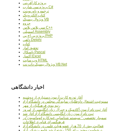
پروژه کارآفريني
پروژه سي شارپ C#
ترجمه و پاورپوينت
کتاب الکترونيک
ويژوال بيسيک VB
جزوه
سي پلاس پلاس C++
اسمبلي Assembly
پروژه پي اچ پي PHP
دلفي Delphi
کتاب
تحقيق آمار
پاسکال Pascal
اکسل Excel
وب سايت HTML
ويژوال بيسيک دات نت VB.Net
اخبار دانشگاهی
آغاز توزيع کارت آزمون دستياري از دوشنبه
ممنوعيت اشتغال داوطلبان نمايندگي مجلس در دانشگاه آزاد
رتبه بندي فرهنگيان از مهر
آغاز ثبت نام آزمون آکادميک و جنرال زبان انگليسي از امروز
ثبت نام آزمون زبان انگليسي دانشگاه آزاد آغاز شد
سمينار تخصصي " سيستم شناسايي خودکارو اتوماسيون"در
فرهنگسراي فناوري اطلاعات
فعاليت بيش از 70 هزار عضو هيات علمي در دانشگاه آزاد
درخواست مجوز براي 150 رشته ارشد علوم پزشکي آزاد