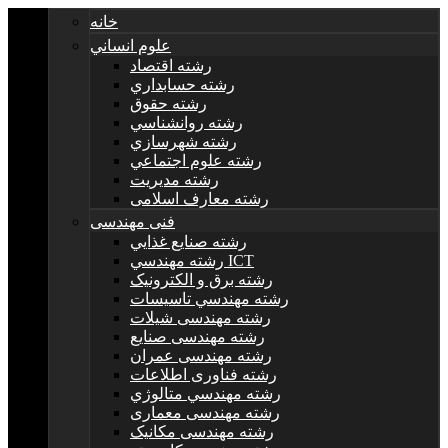
خانه
علوم انساني
رشته اقتصاد
رشته حسابداري
رشته حقوق
رشته روانشناسي
رشته شهرسازي
رشته علوم اجتماعي
رشته مديريت
رشته معارف اسلامی
فنی مهندسی
رشته صنايع غذايي
رشته مهندسي ICT
رشته برق و الکترونيک
رشته مهندسي تاسيسات
رشته مهندسی شیلات
رشته مهندسی صنایع
رشته مهندسی عمران
رشته فناوری اطلاعات
رشته مهندسي متالوژي
رشته مهندسی معماری
رشته مهندسی مکانیک