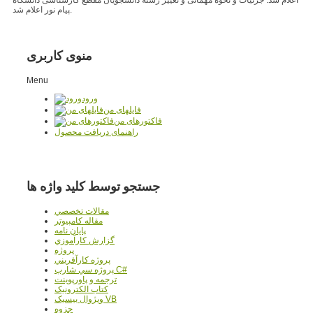
پیام نور اعلام شد.
منوی کاربری
Menu
ورود
فایلهای من
فاکتورهای من
راهنمای دریافت محصول
جستجو توسط کلید واژه ها
مقالات تخصصي
مقاله کامپیوتر
پایان نامه
گزارش کارآموزي
پروژه
پروژه کارآفريني
پروژه سي شارپ C#
ترجمه و پاورپوينت
کتاب الکترونيک
ويژوال بيسيک VB
جزوه