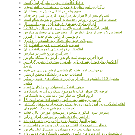
حافظ حافظه تاريخي و ملي ايرانيان است
برگزاري المپيادهاي فيزيک و زيست‌شناسي دانش‌آموزي
سهم وانت در انتقال دانش به روستائيان
ثبت‌نام بيش از 9 هزار نفر در آزمون کارداني فني و حرفه‌اي
خدمت به آموزش و پرورش، خدمت به کشور و تقويت نظام است
اجراي طرح رتبه بندي فرهنگيان از مهرماه امسال
دانلود رایگان پاسخنامه سوالات پیام نور نیمسال اول 93-92
اختصاص 5 درصد از محل عوارض گاز مصرفي براي نوسازي مدارس
نام نويسي کارداني نظام جديد؛ از امروز
تسهيلات جديد بنياد نخبگان به دانشجويان دکتري
تمديد مهلت ثبت نام عمره دانشگاهيان
اعلام نتايج قرعه کشي عمره دانشگاهيان
ازسرگيري توزيع شير در مدارس
فردا آخرین مهلت ثبت نام بدون آزمون دانشگاه پیام نور
آیا تکمیل ظرفیت ارشد فراگیر پیام نور نوبت چهاردهم برگزار می
شود؟
درخواست 29 رشته کارشناسي ارشد بررسي مي شود
انتصابات جديد در دانشگاه محقق اردبيلي
تحصيل 210 دانشجو در يکي از نوپاترين دانشکده‌هاي علوم پزشکي
کشور
بدهي دانشگاه اصفهان به پيمانکاران تغذيه
عرضه 20 عنوان کتاب با موضوع سبک زندگي به دانشگاه‌ها
لزوم اصلاح ساختار آيين نامه نشريات دانشگاهي
18 کرسي پژوهشي به اساتيد برجسته اهدا شده است
اعلام آمادگي وزير آموزش و پرورش کشورمان براي در اختيار گذاشتن
تجربيات آموزشي به ديگر کشورهاي
پذيرش بدون کنکور دانشجو در موسسه آموزش عالي قشم
افزايش تبادلات علمي و آموزشي ايران و ژاپن
دستورالعمل تحصیل همزمان در دو رشته اعلام شد
اخطار : سقف مجاز انتخاب واحد را در پیام نور رعایت کنید
تمدید مهلت ثبت نام و مهمان در نیمسال اول پیام نور
دانشجويان روزانه دوره هاي دكتري تخصصي دانشگاه هاي دولتي وام