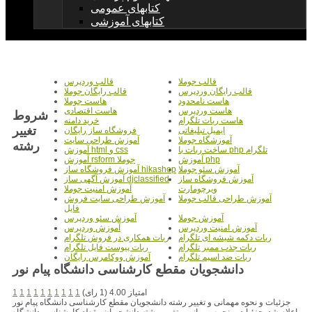
کتابهای عمومی
کتابهای آموزشی
قالب جوملا
قالب وردپرس
قالب رایگان وردپرس
قالب رایگان جوملا
هاست نامحدود
هاست جوملا
هاست وردپرس
هاست اقتصادی
شروط
هاست ربات تلگرام
خرید دامنه
تغییر
ایمیل تبلیغاتی
فروشگاه ساز رایگان
آموزشگاه جوملا
آموزش طراحی سایت
رشته
ساخت ربات با php تلگرام
آموزش html و css
آموزش php
آموزش rsform جوملا
آموزش سئو جوملا
آموزش فروشگاه ساز hikashop
آموزش فروشگاه ساز
آموزش آگهی ساز djclassified
ویرچومارت
آموزش امنیت جوملا
آموزش طراحی قالب جوملا
آموزش طراحی سایت فروش
فایل
آموزش جوملا
آموزش سئو وردپرس
آموزش امنیت وردپرس
آموزش وردپرس
ربات دکمه شیشه ای تلگرام
ربات همکاری در فروش تلگرام
ربات جذب ممبر تلگرام
ربات پیوست فایل تلگرام
ربات ضد اسپم تلگرام
آموزش ووکامرس رایگان
دانشجویان مقطع کارشناسی دانشگاه پیام نور
امتیاز 4.00 (1 رای)
1
1
1
1
1
1
1
1
1
1
جزئیات و نحوه مهمانی و تغییر رشته دانشجویان مقطع کارشناسی دانشگاه پیام نور
اعلام شد. جزئیات و نحوه مهمانی و تغییر رشته دانشجویان مقطع کارشناسی دانشگاه