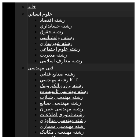
خانه
علوم انساني
رشته اقتصاد
رشته حسابداري
رشته حقوق
رشته روانشناسي
رشته شهرسازي
رشته علوم اجتماعي
رشته مديريت
رشته معارف اسلامی
فنی مهندسی
رشته صنايع غذايي
رشته مهندسي ICT
رشته برق و الکترونيک
رشته مهندسي تاسيسات
رشته مهندسی شیلات
رشته مهندسی صنایع
رشته مهندسی عمران
رشته فناوری اطلاعات
رشته مهندسي متالوژي
رشته مهندسی معماری
رشته مهندسی مکانیک