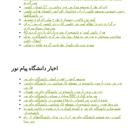
مي گيرند
اجراي طرح توسعه مدارس غير دولتي در 27 استان کشور
رئيس جمعيت توسعه علمي ايران خواستار افزايش اعضاي هيات علمي
در دانشگاهها
آموزش والدين بيسواد با طرح ملي الزام و تشويق
برگزاري دوره" نظام آموزش علمي كاربردي كشور اتريش" براي
مدرسان ستاد مرکزي
40 هزار دانش آموز و دانشجو از موزه دارآباد بازديد کردند
معاونت سنجش و پذيرش به محل سازمان مرکزي دانشگاه در پونک
انتقال يافت
تمديد ثبت نام تکميل ظرفيت گروه علوم پزشکي
اخبار دانشگاه پیام نور
توسعه کیفی راهبرد اصلی دانشگاه پیام نور
پذیرش بدون آزمون دانشجو در مقطع کارشناسی در دانشگاه پیام‌نور
فارس
پذیرش بدون آزمون دانشجو در دانشگاه پیام نور همدان
سرمایه گذاری 980 میلیارد تومانی دانشگاه پیام نور
نحوه ارائه درس آشنایی با دفاع مقدس در دانشگاه پیام نور
شروط تغییر رشته دانشجویان مقطع کارشناسی دانشگاه پیام نور
تصمیمات دانشگاه یام نور و کمیته امداد درباره نحوه پرداخت شهریه
دانشجویان
کسب رتبه ششم دانشگاه پیام نور ایران در میان دانشگاه‌های از راه
دور دنیا