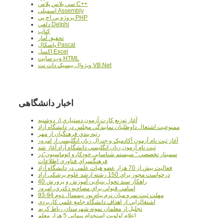
سي پلاس پلاس C++
اسمبلي Assembly
پروژه پي اچ پي PHP
دلفي Delphi
کتاب
تحقيق آمار
پاسکال Pascal
اکسل Excel
وب سايت HTML
ويژوال بيسيک دات نت VB.Net
اخبار دانشگاهی
آغاز توزيع کارت آزمون دستياري از دوشنبه
ممنوعيت اشتغال داوطلبان نمايندگي مجلس در دانشگاه آزاد
رتبه بندي فرهنگيان از مهر
آغاز ثبت نام آزمون آکادميک و جنرال زبان انگليسي از امروز
ثبت نام آزمون زبان انگليسي دانشگاه آزاد آغاز شد
سمينار تخصصي " سيستم شناسايي خودکارو اتوماسيون"در
فرهنگسراي فناوري اطلاعات
فعاليت بيش از 70 هزار عضو هيات علمي در دانشگاه آزاد
درخواست مجوز براي 150 رشته ارشد علوم پزشکي آزاد
40 راهکار سند تحول بنيادين آموزش و پرورش
اسامي قبولي براي مصاحبه دکتري، امروز
مهلت ثبت نمره میان ترم پیام نور نیمسال دوم 94-93
اشتغالزايي از اهداف دانشگاه جامع علمي کاربردي
تجليل از معلمان نمونه شهرستان رباط کريم
اعلام اولويت استخدام پيماني 5 هزار معلم