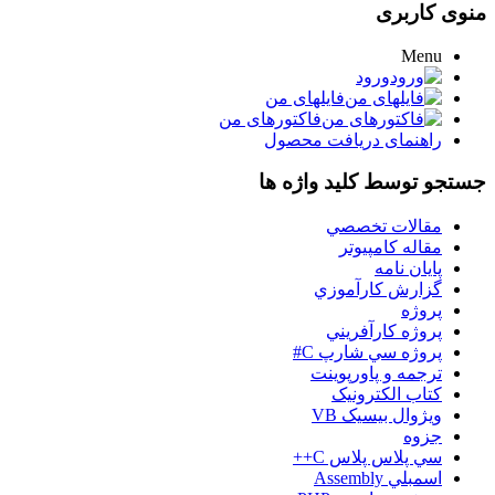
منوی کاربری
Menu
ورود
فایلهای من
فاکتورهای من
راهنمای دریافت محصول
جستجو توسط کلید واژه ها
مقالات تخصصي
مقاله کامپیوتر
پایان نامه
گزارش کارآموزي
پروژه
پروژه کارآفريني
پروژه سي شارپ C#
ترجمه و پاورپوينت
کتاب الکترونيک
ويژوال بيسيک VB
جزوه
سي پلاس پلاس C++
اسمبلي Assembly