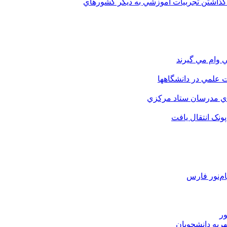
 گذاشتن تجربيات آموزشي به ديگر کشورهاي
 وام مي گيرند
 علمي در دانشگاهها
اي مدرسان ستاد مرکزي
نک انتقال يافت
م‌نور فارس
ور
هریه دانشجویان