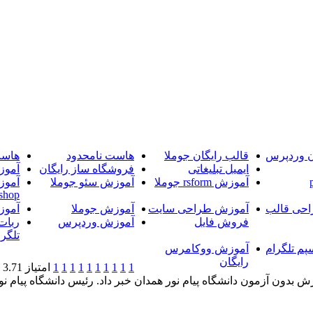
ن وردپرس
قالب رایگان جوملا
هاست نامحدود
هاست
ایمیل تبلیغاتی
فروشگاه ساز رایگان
آموز
آموزش rsform جوملا
آموزش سئو جوملا
آموز
shop
حی قالب
آموزش طراحی سایت
آموزش جوملا
آموز
فروش فایل
آموزش وردپرس
ربات
تلگرا
پم تلگرام
آموزش ووکامرس
رایگان
1
1
1
1
1
1
1
1
1
1
امتیاز 3.71 (12 رای)