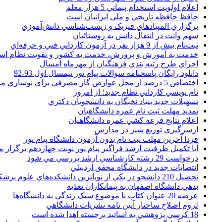
اعلام اولويت استخدام پيماني 5 هزار معلم
حافظ حافظه تاريخي و ملي ايرانيان است
برگزاري المپيادهاي فيزيک و زيست‌شناسي دانش‌آموزي
سهم وانت در انتقال دانش به روستائيان
ثبت‌نام بيش از 9 هزار نفر در آزمون کارداني فني و حرفه‌اي
خدمت به آموزش و پرورش، خدمت به کشور و تقويت نظام ا
اجراي طرح رتبه بندي فرهنگيان از مهرماه امسال
دانلود رایگان پاسخنامه سوالات پیام نور نیمسال اول 93-92
اختصاص 5 درصد از محل عوارض گاز مصرفي براي نوسازي مدارس
نام نويسي کارداني نظام جديد؛ از امروز
تسهيلات جديد بنياد نخبگان به دانشجويان دکتري
تمديد مهلت ثبت نام عمره دانشگاهيان
اعلام نتايج قرعه کشي عمره دانشگاهيان
ازسرگيري توزيع شير در مدارس
فردا آخرین مهلت ثبت نام بدون آزمون دانشگاه پیام نور
آیا تکمیل ظرفیت ارشد فراگیر پیام نور نوبت چهاردهم برگزار 
درخواست 29 رشته کارشناسي ارشد بررسي مي شود
انتصابات جديد در دانشگاه محقق اردبيلي
تحصيل 210 دانشجو در يکي از نوپاترين دانشکده‌هاي علوم پزشکي کشور
بدهي دانشگاه اصفهان به پيمانکاران تغذيه
عرضه 20 عنوان کتاب با موضوع سبک زندگي به دانشگاه‌ها
لزوم اصلاح ساختار آيين نامه نشريات دانشگاهي
18 کرسي پژوهشي به اساتيد برجسته اهدا شده است