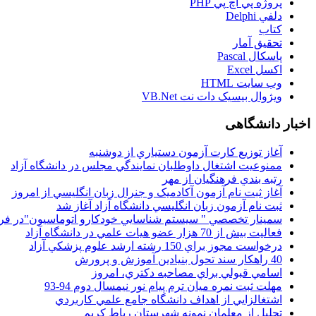
پروژه پي اچ پي PHP
دلفي Delphi
کتاب
تحقيق آمار
پاسکال Pascal
اکسل Excel
وب سايت HTML
ويژوال بيسيک دات نت VB.Net
اخبار دانشگاهی
آغاز توزيع کارت آزمون دستياري از دوشنبه
ممنوعيت اشتغال داوطلبان نمايندگي مجلس در دانشگاه آزاد
رتبه بندي فرهنگيان از مهر
آغاز ثبت نام آزمون آکادميک و جنرال زبان انگليسي از امروز
ثبت نام آزمون زبان انگليسي دانشگاه آزاد آغاز شد
سمينار تخصصي " سيستم شناسايي خودکارو اتوماسيون"در فر
فعاليت بيش از 70 هزار عضو هيات علمي در دانشگاه آزاد
درخواست مجوز براي 150 رشته ارشد علوم پزشکي آزاد
40 راهکار سند تحول بنيادين آموزش و پرورش
اسامي قبولي براي مصاحبه دکتري، امروز
مهلت ثبت نمره میان ترم پیام نور نیمسال دوم 94-93
اشتغالزايي از اهداف دانشگاه جامع علمي کاربردي
تجليل از معلمان نمونه شهرستان رباط کريم