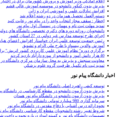
اعلام آمادگي وزير آموزش و پرورش کشورمان براي در اختيار
پذيرش بدون کنکور دانشجو در موسسه آموزش عالي قشم
افزايش تبادلات علمي و آموزشي ايران و ژاپن
دستورالعمل تحصیل همزمان در دو رشته اعلام شد
اخطار : سقف مجاز انتخاب واحد را در پیام نور رعایت کنید
تمدید مهلت ثبت نام و مهمان در نیمسال اول پیام نور
دانشجويان روزانه دوره هاي دكتري تخصصي دانشگاه هاي دولتي
اجراي طرح توسعه مدارس غير دولتي در 27 استان کشور
رئيس جمعيت توسعه علمي ايران خواستار افزايش اعضاي هيات
آموزش والدين بيسواد با طرح ملي الزام و تشويق
برگزاري دوره" نظام آموزش علمي كاربردي كشور اتريش" بر
40 هزار دانش آموز و دانشجو از موزه دارآباد بازديد کردند
معاونت سنجش و پذيرش به محل سازمان مرکزي دانشگاه در پو
تمديد ثبت نام تکميل ظرفيت گروه علوم پزشکي
اخبار دانشگاه پیام نور
توسعه کیفی راهبرد اصلی دانشگاه پیام نور
پذیرش بدون آزمون دانشجو در مقطع کارشناسی در دانشگاه پیا
پذیرش بدون آزمون دانشجو در دانشگاه پیام نور همدان
سرمایه گذاری 980 میلیارد تومانی دانشگاه پیام نور
نحوه ارائه درس آشنایی با دفاع مقدس در دانشگاه پیام نور
شروط تغییر رشته دانشجویان مقطع کارشناسی دانشگاه پیام ن
تصمیمات دانشگاه یام نور و کمیته امداد درباره نحوه پرداخت ش