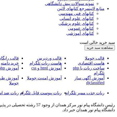
نمونه سوالات پیش دانشگاهی
منابع لاتین
مرجع کتابهای لاتین
کتابهای فنی مهندسی
کتابهای علوم انسانی
کتابهای علوم پزشکی
کتابهای عمومی
کتابهای آموزشی
سبد خرید خالی است
قالب جوملا
قالب وردپرس
قالب رایگا
هاست اقتصادی
هاست ربات تلگرام
خرید دامنه
ساخت ربات با php
آموزش html و css
آموزش php
تلگرام
آموزش آگهی ساز
آموزش امنیت جوملا
آموزش طرا
djclassified
جوملا
ربات جذب ممبر تلگرام
ربات پیوست فایل تلگرام
ربات ضد اس
دانشگاه پیام نور همدان خبر داد.