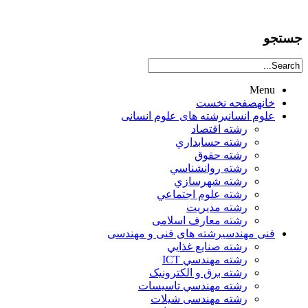
جستجو
Menu
خانه
صفحه نخست
علوم انساني
رشته های علوم انسانی
رشته اقتصاد
رشته حسابداري
رشته حقوق
رشته روانشناسي
رشته شهرسازي
رشته علوم اجتماعي
رشته مديريت
رشته معارف اسلامی
فنی مهندسی
رشته های فنی و مهندسی
رشته صنايع غذايي
رشته مهندسي ICT
رشته برق و الکترونيک
رشته مهندسي تاسيسات
رشته مهندسی شیلات