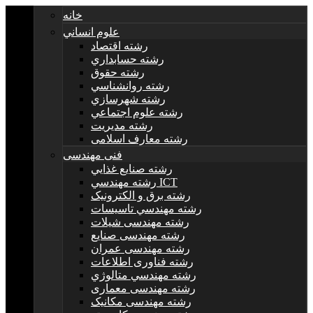
خانه
علوم انساني
رشته اقتصاد
رشته حسابداري
رشته حقوق
رشته روانشناسي
رشته شهرسازي
رشته علوم اجتماعي
رشته مديريت
رشته معارف اسلامی
فنی مهندسی
رشته صنايع غذايي
رشته مهندسي ICT
رشته برق و الکترونيک
رشته مهندسي تاسيسات
رشته مهندسی شیلات
رشته مهندسی صنایع
رشته مهندسی عمران
رشته فناوری اطلاعات
رشته مهندسي متالوژي
رشته مهندسی معماری
رشته مهندسی مکانیک