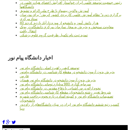
رئيس جمعيت توسعه علمي ايران خواستار افزايش اعضاي هيات علمي در
دانشگاهها
آموزش والدين بيسواد با طرح ملي الزام و تشويق
برگزاري دوره" نظام آموزش علمي كاربردي كشور اتريش" براي مدرسان
ستاد مرکزي
40 هزار دانش آموز و دانشجو از موزه دارآباد بازديد کردند
معاونت سنجش و پذيرش به محل سازمان مرکزي دانشگاه در پونک
انتقال يافت
تمديد ثبت نام تکميل ظرفيت گروه علوم پزشکي
اخبار دانشگاه پیام نور
توسعه کیفی راهبرد اصلی دانشگاه پیام نور
پذیرش بدون آزمون دانشجو در مقطع کارشناسی در دانشگاه پیام‌نور
فارس
پذیرش بدون آزمون دانشجو در دانشگاه پیام نور همدان
سرمایه گذاری 980 میلیارد تومانی دانشگاه پیام نور
نحوه ارائه درس آشنایی با دفاع مقدس در دانشگاه پیام نور
شروط تغییر رشته دانشجویان مقطع کارشناسی دانشگاه پیام نور
تصمیمات دانشگاه یام نور و کمیته امداد درباره نحوه پرداخت شهریه
دانشجویان
کسب رتبه ششم دانشگاه پیام نور ایران در میان دانشگاه‌های از راه دور
دنیا