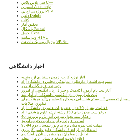
سي پلاس پلاس C++
اسمبلي Assembly
پروژه پي اچ پي PHP
دلفي Delphi
کتاب
تحقيق آمار
پاسکال Pascal
اکسل Excel
وب سايت HTML
ويژوال بيسيک دات نت VB.Net
اخبار دانشگاهی
آغاز توزيع کارت آزمون دستياري از دوشنبه
ممنوعيت اشتغال داوطلبان نمايندگي مجلس در دانشگاه آزاد
رتبه بندي فرهنگيان از مهر
آغاز ثبت نام آزمون آکادميک و جنرال زبان انگليسي از امروز
ثبت نام آزمون زبان انگليسي دانشگاه آزاد آغاز شد
سمينار تخصصي " سيستم شناسايي خودکارو اتوماسيون"در فرهنگسراي
فناوري اطلاعات
فعاليت بيش از 70 هزار عضو هيات علمي در دانشگاه آزاد
درخواست مجوز براي 150 رشته ارشد علوم پزشکي آزاد
40 راهکار سند تحول بنيادين آموزش و پرورش
اسامي قبولي براي مصاحبه دکتري، امروز
مهلت ثبت نمره میان ترم پیام نور نیمسال دوم 94-93
اشتغالزايي از اهداف دانشگاه جامع علمي کاربردي
تجليل از معلمان نمونه شهرستان رباط کريم
اعلام اولويت استخدام پيماني 5 هزار معلم