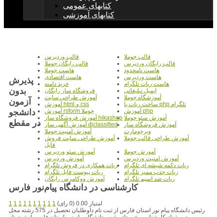
کتابهای عمومی
کتابهای آموزشی
قالب جوملا
قالب وردپرس
قالب رایگان وردپرس
قالب رایگان جوملا
هاست نامحدود
هاست جوملا
هاست وردپرس
هاست اقتصادی
پذیرش
هاست ربات تلگرام
خرید دامنه
بدون
ایمیل تبلیغاتی
فروشگاه ساز رایگان
آموزشگاه جوملا
آموزش طراحی سایت
آزمون
ساخت ربات با php تلگرام
آموزش html و css
دانشجو
آموزش php
آموزش rsform جوملا
آموزش سئو جوملا
آموزش فروشگاه ساز hikashop
در مقطع
آموزش فروشگاه ساز
آموزش آگهی ساز djclassified
ویرچومارت
آموزش امنیت جوملا
آموزش طراحی قالب جوملا
آموزش طراحی سایت فروش
فایل
آموزش جوملا
آموزش سئو وردپرس
آموزش امنیت وردپرس
آموزش وردپرس
ربات دکمه شیشه ای تلگرام
ربات همکاری در فروش تلگرام
ربات جذب ممبر تلگرام
ربات پیوست فایل تلگرام
ربات ضد اسپم تلگرام
آموزش ووکامرس رایگان
کارشناسی در دانشگاه پیام‌نور فارس
امتیاز 0.00 (0 رای)
1
1
1
1
1
1
1
1
1
1
رئیس دانشگاه پیام نور استان فارس از ثبت نام داوطلبان تحصیل در 575 رشته محل
در مقطع کارشناسی خبر داد. رئیس دانشگاه پیام نور استان فارس از ثبت نام