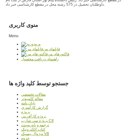
داوطلبان تحصیل در 575 رشته محل در مقطع کارشناسی خبر داد.
منوی کاربری
Menu
ورود
فایلهای من
فاکتورهای من
راهنمای دریافت محصول
جستجو توسط کلید واژه ها
مقالات تخصصي
مقاله کامپیوتر
پایان نامه
گزارش کارآموزي
پروژه
پروژه کارآفريني
پروژه سي شارپ C#
ترجمه و پاورپوينت
کتاب الکترونيک
ويژوال بيسيک VB
جزوه