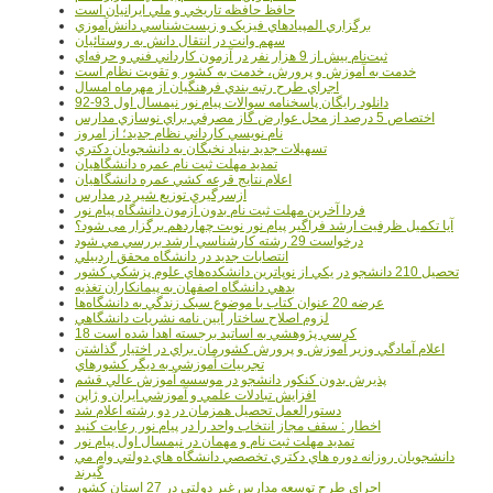
حافظ حافظه تاريخي و ملي ايرانيان است
برگزاري المپيادهاي فيزيک و زيست‌شناسي دانش‌آموزي
سهم وانت در انتقال دانش به روستائيان
ثبت‌نام بيش از 9 هزار نفر در آزمون کارداني فني و حرفه‌اي
خدمت به آموزش و پرورش، خدمت به کشور و تقويت نظام است
اجراي طرح رتبه بندي فرهنگيان از مهرماه امسال
دانلود رایگان پاسخنامه سوالات پیام نور نیمسال اول 93-92
اختصاص 5 درصد از محل عوارض گاز مصرفي براي نوسازي مدارس
نام نويسي کارداني نظام جديد؛ از امروز
تسهيلات جديد بنياد نخبگان به دانشجويان دکتري
تمديد مهلت ثبت نام عمره دانشگاهيان
اعلام نتايج قرعه کشي عمره دانشگاهيان
ازسرگيري توزيع شير در مدارس
فردا آخرین مهلت ثبت نام بدون آزمون دانشگاه پیام نور
آیا تکمیل ظرفیت ارشد فراگیر پیام نور نوبت چهاردهم برگزار می شود؟
درخواست 29 رشته کارشناسي ارشد بررسي مي شود
انتصابات جديد در دانشگاه محقق اردبيلي
تحصيل 210 دانشجو در يکي از نوپاترين دانشکده‌هاي علوم پزشکي کشور
بدهي دانشگاه اصفهان به پيمانکاران تغذيه
عرضه 20 عنوان کتاب با موضوع سبک زندگي به دانشگاه‌ها
لزوم اصلاح ساختار آيين نامه نشريات دانشگاهي
18 کرسي پژوهشي به اساتيد برجسته اهدا شده است
اعلام آمادگي وزير آموزش و پرورش کشورمان براي در اختيار گذاشتن
تجربيات آموزشي به ديگر کشورهاي
پذيرش بدون کنکور دانشجو در موسسه آموزش عالي قشم
افزايش تبادلات علمي و آموزشي ايران و ژاپن
دستورالعمل تحصیل همزمان در دو رشته اعلام شد
اخطار : سقف مجاز انتخاب واحد را در پیام نور رعایت کنید
تمدید مهلت ثبت نام و مهمان در نیمسال اول پیام نور
دانشجويان روزانه دوره هاي دكتري تخصصي دانشگاه هاي دولتي وام مي
گيرند
اجراي طرح توسعه مدارس غير دولتي در 27 استان کشور