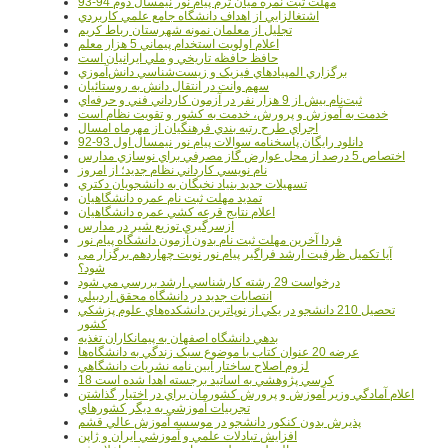
مهلت ثبت نمره میان ترم پیام نور نیمسال دوم 94-93
اشتغالزايي از اهداف دانشگاه جامع علمي کاربردي
تجليل از معلمان نمونه شهرستان رباط کريم
اعلام اولويت استخدام پيماني 5 هزار معلم
حافظ حافظه تاريخي و ملي ايرانيان است
برگزاري المپيادهاي فيزيک و زيست‌شناسي دانش‌آموزي
سهم وانت در انتقال دانش به روستائيان
ثبت‌نام بيش از 9 هزار نفر در آزمون کارداني فني و حرفه‌اي
خدمت به آموزش و پرورش، خدمت به کشور و تقويت نظام است
اجراي طرح رتبه بندي فرهنگيان از مهرماه امسال
دانلود رایگان پاسخنامه سوالات پیام نور نیمسال اول 93-92
اختصاص 5 درصد از محل عوارض گاز مصرفي براي نوسازي مدارس
نام نويسي کارداني نظام جديد؛ از امروز
تسهيلات جديد بنياد نخبگان به دانشجويان دکتري
تمديد مهلت ثبت نام عمره دانشگاهيان
اعلام نتايج قرعه کشي عمره دانشگاهيان
ازسرگيري توزيع شير در مدارس
فردا آخرین مهلت ثبت نام بدون آزمون دانشگاه پیام نور
آیا تکمیل ظرفیت ارشد فراگیر پیام نور نوبت چهاردهم برگزار می
شود؟
درخواست 29 رشته کارشناسي ارشد بررسي مي شود
انتصابات جديد در دانشگاه محقق اردبيلي
تحصيل 210 دانشجو در يکي از نوپاترين دانشکده‌هاي علوم پزشکي
کشور
بدهي دانشگاه اصفهان به پيمانکاران تغذيه
عرضه 20 عنوان کتاب با موضوع سبک زندگي به دانشگاه‌ها
لزوم اصلاح ساختار آيين نامه نشريات دانشگاهي
18 کرسي پژوهشي به اساتيد برجسته اهدا شده است
اعلام آمادگي وزير آموزش و پرورش کشورمان براي در اختيار گذاشتن
تجربيات آموزشي به ديگر کشورهاي
پذيرش بدون کنکور دانشجو در موسسه آموزش عالي قشم
افزايش تبادلات علمي و آموزشي ايران و ژاپن