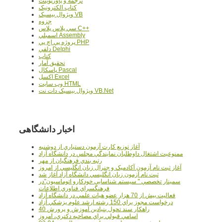
ترجمه و پاورپوينت
کتاب الکترونيک
ويژوال بيسيک VB
جزوه
سي پلاس پلاس C++
اسمبلي Assembly
پروژه پي اچ پي PHP
دلفي Delphi
کتاب
تحقيق آمار
پاسکال Pascal
اکسل Excel
وب سايت HTML
ويژوال بيسيک دات نت VB.Net
اخبار دانشگاهی
آغاز توزيع کارت آزمون دستياري از دوشنبه
ممنوعيت اشتغال داوطلبان نمايندگي مجلس در دانشگاه آزاد
رتبه بندي فرهنگيان از مهر
آغاز ثبت نام آزمون آکادميک و جنرال زبان انگليسي از امروز
ثبت نام آزمون زبان انگليسي دانشگاه آزاد آغاز شد
سمينار تخصصي " سيستم شناسايي خودکارو اتوماسيون"در
فرهنگسراي فناوري اطلاعات
فعاليت بيش از 70 هزار عضو هيات علمي در دانشگاه آزاد
درخواست مجوز براي 150 رشته ارشد علوم پزشکي آزاد
40 راهکار سند تحول بنيادين آموزش و پرورش
اسامي قبولي براي مصاحبه دکتري، امروز