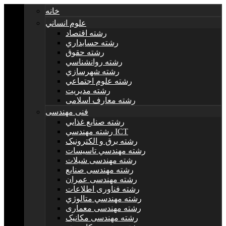
خانه
علوم انساني
رشته اقتصاد
رشته حسابداري
رشته حقوق
رشته روانشناسي
رشته شهرسازي
رشته علوم اجتماعي
رشته مديريت
رشته معارف اسلامی
فنی مهندسی
رشته صنايع غذايي
رشته مهندسي ICT
رشته برق و الکترونيک
رشته مهندسي تاسيسات
رشته مهندسی شیلات
رشته مهندسی صنایع
رشته مهندسی عمران
رشته فناوری اطلاعات
رشته مهندسي متالوژي
رشته مهندسی معماری
رشته مهندسی مکانیک