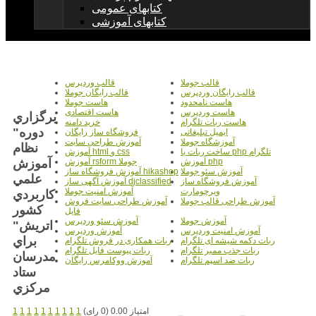
کتابهای عمومی
کتابهای آموزشی
قالب جوملا
قالب وردپرس
قالب رایگان وردپرس
قالب رایگان جوملا
هاست نامحدود
هاست جوملا
هاست وردپرس
هاست اقتصادی
برگزاري
هاست ربات تلگرام
خرید دامنه
دوره"
ایمیل تبلیغاتی
فروشگاه ساز رایگان
آموزشگاه جوملا
آموزش طراحی سایت
نظام
ساخت ربات با php تلگرام
آموزش html و css
آموزش
آموزش php
آموزش rsform جوملا
آموزش سئو جوملا
آموزش فروشگاه ساز hikashop
علمي
آموزش فروشگاه ساز
آموزش آگهی ساز djclassified
ویرچومارت
آموزش امنیت جوملا
كاربردي
آموزش طراحی قالب جوملا
آموزش طراحی سایت فروش
كشور
فایل
آموزش جوملا
آموزش سئو وردپرس
اتريش"
آموزش امنیت وردپرس
آموزش وردپرس
براي
ربات دکمه شیشه ای تلگرام
ربات همکاری در فروش تلگرام
ربات جذب ممبر تلگرام
ربات پیوست فایل تلگرام
مدرسان
ربات ضد اسپم تلگرام
آموزش ووکامرس رایگان
ستاد
مرکزي
امتیاز 0.00 (0 رای)
1
1
1
1
1
1
1
1
1
1