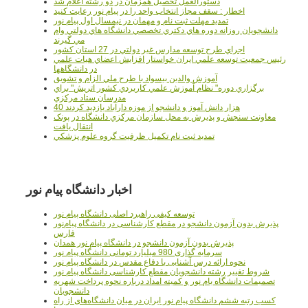
دستورالعمل تحصیل همزمان در دو رشته اعلام شد
اخطار : سقف مجاز انتخاب واحد را در پیام نور رعایت کنید
تمدید مهلت ثبت نام و مهمان در نیمسال اول پیام نور
دانشجويان روزانه دوره هاي دكتري تخصصي دانشگاه هاي دولتي وام
مي گيرند
اجراي طرح توسعه مدارس غير دولتي در 27 استان کشور
رئيس جمعيت توسعه علمي ايران خواستار افزايش اعضاي هيات علمي
در دانشگاهها
آموزش والدين بيسواد با طرح ملي الزام و تشويق
برگزاري دوره" نظام آموزش علمي كاربردي كشور اتريش" براي
مدرسان ستاد مرکزي
40 هزار دانش آموز و دانشجو از موزه دارآباد بازديد کردند
معاونت سنجش و پذيرش به محل سازمان مرکزي دانشگاه در پونک
انتقال يافت
تمديد ثبت نام تکميل ظرفيت گروه علوم پزشکي
اخبار دانشگاه پیام نور
توسعه کیفی راهبرد اصلی دانشگاه پیام نور
پذیرش بدون آزمون دانشجو در مقطع کارشناسی در دانشگاه پیام‌نور
فارس
پذیرش بدون آزمون دانشجو در دانشگاه پیام نور همدان
سرمایه گذاری 980 میلیارد تومانی دانشگاه پیام نور
نحوه ارائه درس آشنایی با دفاع مقدس در دانشگاه پیام نور
شروط تغییر رشته دانشجویان مقطع کارشناسی دانشگاه پیام نور
تصمیمات دانشگاه یام نور و کمیته امداد درباره نحوه پرداخت شهریه
دانشجویان
کسب رتبه ششم دانشگاه پیام نور ایران در میان دانشگاه‌های از راه