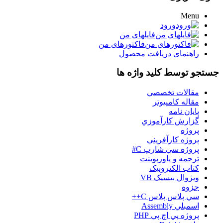
Menu
ورود
فایلهای من
فاکتورهای من
راهنمای دریافت محصول
جستجو توسط کلید واژه ها
مقالات تخصصي
مقاله کامپیوتر
پایان نامه
گزارش کارآموزي
پروژه
پروژه کارآفريني
پروژه سي شارپ C#
ترجمه و پاورپوينت
کتاب الکترونيک
ويژوال بيسيک VB
جزوه
سي پلاس پلاس C++
اسمبلي Assembly
پروژه پي اچ پي PHP