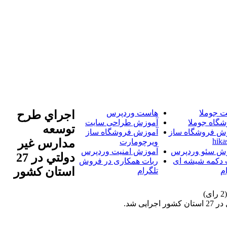
 جوملا
هاست وردپرس
اجراي طرح
شگاه جوملا
آموزش طراحی سایت
توسعه
ش فروشگاه ساز
آموزش فروشگاه ساز
hika
مدارس غير
ویرچومارت
ش سئو وردپرس
آموزش امنیت وردپرس
دولتي در 27
 دکمه شیشه ای
ربات همکاری در فروش
استان کشور
م
تلگرام