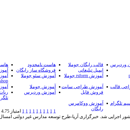
ن وردپرس
قالب رایگان جوملا
هاست نامحدود
هاست
ایمیل تبلیغاتی
فروشگاه ساز رایگان
آموز
آموزش rsform جوملا
آموزش سئو جوملا
آموز
shop
حی قالب
آموزش طراحی سایت
آموزش جوملا
آموز
فروش فایل
آموزش وردپرس
ربات
تلگرا
پم تلگرام
آموزش ووکامرس
رایگان
1
1
1
1
1
1
1
1
1
1
امتیاز 4.75 (2 رای)