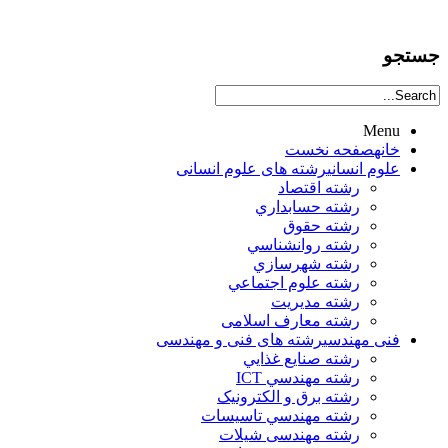
جستجو
Menu
خانه
صفحه نخست
علوم انساني
رشته های علوم انسانی
رشته اقتصاد
رشته حسابداري
رشته حقوق
رشته روانشناسي
رشته شهرسازي
رشته علوم اجتماعي
رشته مديريت
رشته معارف اسلامی
فنی مهندسی
رشته های فنی و مهندسی
رشته صنايع غذايي
رشته مهندسي ICT
رشته برق و الکترونيک
رشته مهندسي تاسيسات
رشته مهندسی شیلات