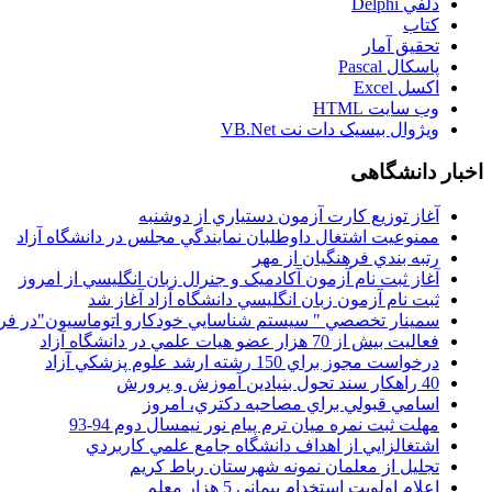
دلفي Delphi
کتاب
تحقيق آمار
پاسکال Pascal
اکسل Excel
وب سايت HTML
ويژوال بيسيک دات نت VB.Net
اخبار دانشگاهی
آغاز توزيع کارت آزمون دستياري از دوشنبه
ممنوعيت اشتغال داوطلبان نمايندگي مجلس در دانشگاه آزاد
رتبه بندي فرهنگيان از مهر
آغاز ثبت نام آزمون آکادميک و جنرال زبان انگليسي از امروز
ثبت نام آزمون زبان انگليسي دانشگاه آزاد آغاز شد
سمينار تخصصي " سيستم شناسايي خودکارو اتوماسيون"در فر
فعاليت بيش از 70 هزار عضو هيات علمي در دانشگاه آزاد
درخواست مجوز براي 150 رشته ارشد علوم پزشکي آزاد
40 راهکار سند تحول بنيادين آموزش و پرورش
اسامي قبولي براي مصاحبه دکتري، امروز
مهلت ثبت نمره میان ترم پیام نور نیمسال دوم 94-93
اشتغالزايي از اهداف دانشگاه جامع علمي کاربردي
تجليل از معلمان نمونه شهرستان رباط کريم
اعلام اولويت استخدام پيماني 5 هزار معلم