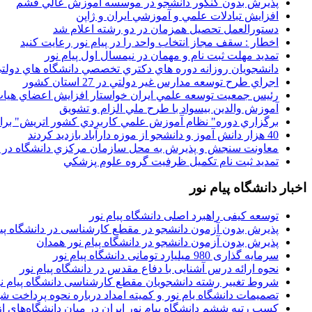
پذيرش بدون کنکور دانشجو در موسسه آموزش عالي قشم
افزايش تبادلات علمي و آموزشي ايران و ژاپن
دستورالعمل تحصیل همزمان در دو رشته اعلام شد
اخطار : سقف مجاز انتخاب واحد را در پیام نور رعایت کنید
تمدید مهلت ثبت نام و مهمان در نیمسال اول پیام نور
دانشجويان روزانه دوره هاي دكتري تخصصي دانشگاه هاي دولتي
اجراي طرح توسعه مدارس غير دولتي در 27 استان کشور
رئيس جمعيت توسعه علمي ايران خواستار افزايش اعضاي هيات
آموزش والدين بيسواد با طرح ملي الزام و تشويق
برگزاري دوره" نظام آموزش علمي كاربردي كشور اتريش" بر
40 هزار دانش آموز و دانشجو از موزه دارآباد بازديد کردند
معاونت سنجش و پذيرش به محل سازمان مرکزي دانشگاه در پو
تمديد ثبت نام تکميل ظرفيت گروه علوم پزشکي
اخبار دانشگاه پیام نور
توسعه کیفی راهبرد اصلی دانشگاه پیام نور
پذیرش بدون آزمون دانشجو در مقطع کارشناسی در دانشگاه پیا
پذیرش بدون آزمون دانشجو در دانشگاه پیام نور همدان
سرمایه گذاری 980 میلیارد تومانی دانشگاه پیام نور
نحوه ارائه درس آشنایی با دفاع مقدس در دانشگاه پیام نور
شروط تغییر رشته دانشجویان مقطع کارشناسی دانشگاه پیام ن
تصمیمات دانشگاه یام نور و کمیته امداد درباره نحوه پرداخت ش
کسب رتبه ششم دانشگاه پیام نور ایران در میان دانشگاه‌های از ر