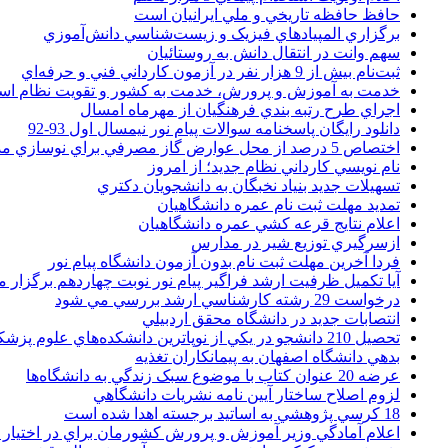
حافظ حافظه تاريخي و ملي ايرانيان است
برگزاري المپيادهاي فيزيک و زيست‌شناسي دانش‌آموزي
سهم وانت در انتقال دانش به روستائيان
ثبت‌نام بيش از 9 هزار نفر در آزمون کارداني فني و حرفه‌اي
خدمت به آموزش و پرورش، خدمت به کشور و تقويت نظام ا
اجراي طرح رتبه بندي فرهنگيان از مهرماه امسال
دانلود رایگان پاسخنامه سوالات پیام نور نیمسال اول 93-92
اختصاص 5 درصد از محل عوارض گاز مصرفي براي نوسازي مدارس
نام نويسي کارداني نظام جديد؛ از امروز
تسهيلات جديد بنياد نخبگان به دانشجويان دکتري
تمديد مهلت ثبت نام عمره دانشگاهيان
اعلام نتايج قرعه کشي عمره دانشگاهيان
ازسرگيري توزيع شير در مدارس
فردا آخرین مهلت ثبت نام بدون آزمون دانشگاه پیام نور
آیا تکمیل ظرفیت ارشد فراگیر پیام نور نوبت چهاردهم برگزار 
درخواست 29 رشته کارشناسي ارشد بررسي مي شود
انتصابات جديد در دانشگاه محقق اردبيلي
تحصيل 210 دانشجو در يکي از نوپاترين دانشکده‌هاي علوم پزشکي کشور
بدهي دانشگاه اصفهان به پيمانکاران تغذيه
عرضه 20 عنوان کتاب با موضوع سبک زندگي به دانشگاه‌ها
لزوم اصلاح ساختار آيين نامه نشريات دانشگاهي
18 کرسي پژوهشي به اساتيد برجسته اهدا شده است
اعلام آمادگي وزير آموزش و پرورش کشورمان براي در اختيار