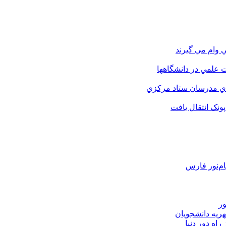
 وام مي گيرند
 علمي در دانشگاهها
اي مدرسان ستاد مرکزي
نک انتقال يافت
م‌نور فارس
ور
هریه دانشجویان
اه دور دنیا