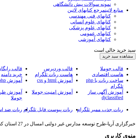
نمونه سوالات پیش دانشگاهی
منابع لاتین
مرجع کتابهای لاتین
کتابهای فنی مهندسی
کتابهای علوم انسانی
کتابهای علوم پزشکی
کتابهای عمومی
کتابهای آموزشی
سبد خرید خالی است
قالب جوملا
قالب وردپرس
قالب رایگا
هاست اقتصادی
هاست ربات تلگرام
خرید دامنه
ساخت ربات با php
آموزش html و css
آموزش php
تلگرام
آموزش آگهی ساز
آموزش امنیت جوملا
آموزش طرا
djclassified
جوملا
ربات جذب ممبر تلگرام
ربات پیوست فایل تلگرام
ربات ضد اس
خبرگزاری آریا-طرح توسعه مدارس غیر دولتی امسال در 27 استان کشور اجرایی شد. خبرگزاری آریا-طرح توسعه مدارس غیر دولتی امسال در 27 استان کشور اجرایی شد.
منوی کاربری