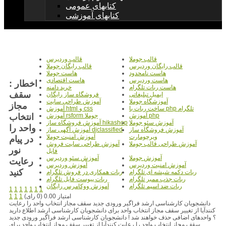
کتابهای عمومی
کتابهای آموزشی
قالب جوملا
قالب وردپرس
قالب رایگان وردپرس
قالب رایگان جوملا
هاست نامحدود
هاست جوملا
هاست وردپرس
هاست اقتصادی
اخطار :
هاست ربات تلگرام
خرید دامنه
سقف
ایمیل تبلیغاتی
فروشگاه ساز رایگان
آموزشگاه جوملا
آموزش طراحی سایت
مجاز
ساخت ربات با php تلگرام
آموزش html و css
انتخاب
آموزش php
آموزش rsform جوملا
آموزش سئو جوملا
آموزش فروشگاه ساز hikashop
واحد را
آموزش فروشگاه ساز
آموزش آگهی ساز djclassified
ویرچومارت
آموزش امنیت جوملا
در پیام
آموزش طراحی قالب جوملا
آموزش طراحی سایت فروش
نور
فایل
آموزش جوملا
آموزش سئو وردپرس
رعایت
آموزش امنیت وردپرس
آموزش وردپرس
کنید
ربات دکمه شیشه ای تلگرام
ربات همکاری در فروش تلگرام
ربات جذب ممبر تلگرام
ربات پیوست فایل تلگرام
ربات ضد اسپم تلگرام
آموزش ووکامرس رایگان
1
1
1
1
1
1
1
امتیاز 0.00 (0 رای)
1
1
1
دانشجویان کارشناسی ارشد فراگیر ورودی جدید سقف مجاز انتخاب واحد را رعایت
کنندآیا از تغییر سقف مجاز انتخاب واحد برای دانشجویان کارشناسی ارشد اطلاع دارید
؟ واحدهای اضافی حذف خواهند شد ! دانشجویان کارشناسی ارشد فراگیر ورودی جدید
سقف مجاز انتخاب واحد را رعایت کنندآیا از تغییر سقف مجاز انتخاب واحد برای