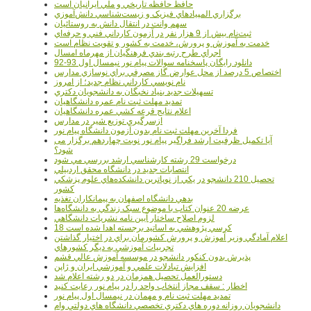
حافظ حافظه تاريخي و ملي ايرانيان است
برگزاري المپيادهاي فيزيک و زيست‌شناسي دانش‌آموزي
سهم وانت در انتقال دانش به روستائيان
ثبت‌نام بيش از 9 هزار نفر در آزمون کارداني فني و حرفه‌اي
خدمت به آموزش و پرورش، خدمت به کشور و تقويت نظام است
اجراي طرح رتبه بندي فرهنگيان از مهرماه امسال
دانلود رایگان پاسخنامه سوالات پیام نور نیمسال اول 93-92
اختصاص 5 درصد از محل عوارض گاز مصرفي براي نوسازي مدارس
نام نويسي کارداني نظام جديد؛ از امروز
تسهيلات جديد بنياد نخبگان به دانشجويان دکتري
تمديد مهلت ثبت نام عمره دانشگاهيان
اعلام نتايج قرعه کشي عمره دانشگاهيان
ازسرگيري توزيع شير در مدارس
فردا آخرین مهلت ثبت نام بدون آزمون دانشگاه پیام نور
آیا تکمیل ظرفیت ارشد فراگیر پیام نور نوبت چهاردهم برگزار می
شود؟
درخواست 29 رشته کارشناسي ارشد بررسي مي شود
انتصابات جديد در دانشگاه محقق اردبيلي
تحصيل 210 دانشجو در يکي از نوپاترين دانشکده‌هاي علوم پزشکي
کشور
بدهي دانشگاه اصفهان به پيمانکاران تغذيه
عرضه 20 عنوان کتاب با موضوع سبک زندگي به دانشگاه‌ها
لزوم اصلاح ساختار آيين نامه نشريات دانشگاهي
18 کرسي پژوهشي به اساتيد برجسته اهدا شده است
اعلام آمادگي وزير آموزش و پرورش کشورمان براي در اختيار گذاشتن
تجربيات آموزشي به ديگر کشورهاي
پذيرش بدون کنکور دانشجو در موسسه آموزش عالي قشم
افزايش تبادلات علمي و آموزشي ايران و ژاپن
دستورالعمل تحصیل همزمان در دو رشته اعلام شد
اخطار : سقف مجاز انتخاب واحد را در پیام نور رعایت کنید
تمدید مهلت ثبت نام و مهمان در نیمسال اول پیام نور
دانشجويان روزانه دوره هاي دكتري تخصصي دانشگاه هاي دولتي وام