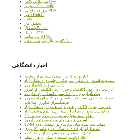
سي پلاس پلاس C++
اسمبلي Assembly
پروژه پي اچ پي PHP
دلفي Delphi
کتاب
تحقيق آمار
پاسکال Pascal
اکسل Excel
وب سايت HTML
ويژوال بيسيک دات نت VB.Net
اخبار دانشگاهی
آغاز توزيع کارت آزمون دستياري از دوشنبه
ممنوعيت اشتغال داوطلبان نمايندگي مجلس در دانشگاه آزاد
رتبه بندي فرهنگيان از مهر
آغاز ثبت نام آزمون آکادميک و جنرال زبان انگليسي از امروز
ثبت نام آزمون زبان انگليسي دانشگاه آزاد آغاز شد
سمينار تخصصي " سيستم شناسايي خودکارو اتوماسيون"در
فرهنگسراي فناوري اطلاعات
فعاليت بيش از 70 هزار عضو هيات علمي در دانشگاه آزاد
درخواست مجوز براي 150 رشته ارشد علوم پزشکي آزاد
40 راهکار سند تحول بنيادين آموزش و پرورش
اسامي قبولي براي مصاحبه دکتري، امروز
مهلت ثبت نمره میان ترم پیام نور نیمسال دوم 94-93
اشتغالزايي از اهداف دانشگاه جامع علمي کاربردي
تجليل از معلمان نمونه شهرستان رباط کريم
اعلام اولويت استخدام پيماني 5 هزار معلم