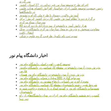
مي گيرند
اجراي طرح توسعه مدارس غير دولتي در 27 استان کشور
رئيس جمعيت توسعه علمي ايران خواستار افزايش اعضاي هيات علمي
در دانشگاهها
آموزش والدين بيسواد با طرح ملي الزام و تشويق
برگزاري دوره" نظام آموزش علمي كاربردي كشور اتريش" براي
مدرسان ستاد مرکزي
40 هزار دانش آموز و دانشجو از موزه دارآباد بازديد کردند
معاونت سنجش و پذيرش به محل سازمان مرکزي دانشگاه در پونک
انتقال يافت
تمديد ثبت نام تکميل ظرفيت گروه علوم پزشکي
اخبار دانشگاه پیام نور
توسعه کیفی راهبرد اصلی دانشگاه پیام نور
پذیرش بدون آزمون دانشجو در مقطع کارشناسی در دانشگاه پیام‌نور
فارس
پذیرش بدون آزمون دانشجو در دانشگاه پیام نور همدان
سرمایه گذاری 980 میلیارد تومانی دانشگاه پیام نور
نحوه ارائه درس آشنایی با دفاع مقدس در دانشگاه پیام نور
شروط تغییر رشته دانشجویان مقطع کارشناسی دانشگاه پیام نور
تصمیمات دانشگاه یام نور و کمیته امداد درباره نحوه پرداخت شهریه
دانشجویان
کسب رتبه ششم دانشگاه پیام نور ایران در میان دانشگاه‌های از راه
دور دنیا