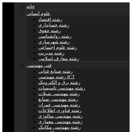
خانه
علوم انساني
رشته اقتصاد
رشته حسابداري
رشته حقوق
رشته روانشناسي
رشته شهرسازي
رشته علوم اجتماعي
رشته مديريت
رشته معارف اسلامی
فنی مهندسی
رشته صنايع غذايي
رشته مهندسي ICT
رشته برق و الکترونيک
رشته مهندسي تاسيسات
رشته مهندسی شیلات
رشته مهندسی صنایع
رشته مهندسی عمران
رشته فناوری اطلاعات
رشته مهندسي متالوژي
رشته مهندسی معماری
رشته مهندسی مکانیک