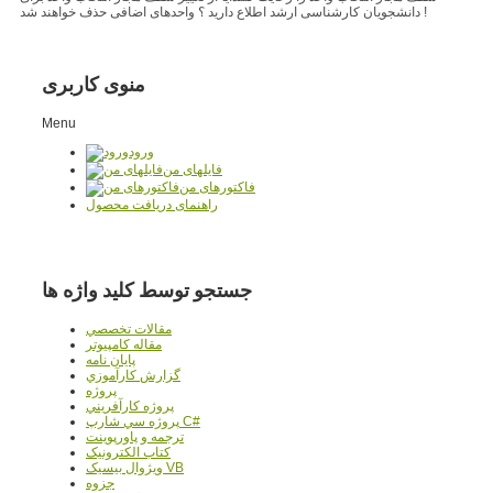
دانشجویان کارشناسی ارشد اطلاع دارید ؟ واحدهای اضافی حذف خواهند شد !
منوی کاربری
Menu
ورود
فایلهای من
فاکتورهای من
راهنمای دریافت محصول
جستجو توسط کلید واژه ها
مقالات تخصصي
مقاله کامپیوتر
پایان نامه
گزارش کارآموزي
پروژه
پروژه کارآفريني
پروژه سي شارپ C#
ترجمه و پاورپوينت
کتاب الکترونيک
ويژوال بيسيک VB
جزوه