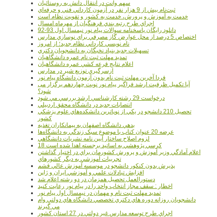
سهم وانت در انتقال دانش به روستائيان
ثبت‌نام بيش از 9 هزار نفر در آزمون کارداني فني و حرفه‌اي
خدمت به آموزش و پرورش، خدمت به کشور و تقويت نظام است
اجراي طرح رتبه بندي فرهنگيان از مهرماه امسال
دانلود رایگان پاسخنامه سوالات پیام نور نیمسال اول 93-92
اختصاص 5 درصد از محل عوارض گاز مصرفي براي نوسازي مدارس
نام نويسي کارداني نظام جديد؛ از امروز
تسهيلات جديد بنياد نخبگان به دانشجويان دکتري
تمديد مهلت ثبت نام عمره دانشگاهيان
اعلام نتايج قرعه کشي عمره دانشگاهيان
ازسرگيري توزيع شير در مدارس
فردا آخرین مهلت ثبت نام بدون آزمون دانشگاه پیام نور
آیا تکمیل ظرفیت ارشد فراگیر پیام نور نوبت چهاردهم برگزار می
شود؟
درخواست 29 رشته کارشناسي ارشد بررسي مي شود
انتصابات جديد در دانشگاه محقق اردبيلي
تحصيل 210 دانشجو در يکي از نوپاترين دانشکده‌هاي علوم پزشکي
کشور
بدهي دانشگاه اصفهان به پيمانکاران تغذيه
عرضه 20 عنوان کتاب با موضوع سبک زندگي به دانشگاه‌ها
لزوم اصلاح ساختار آيين نامه نشريات دانشگاهي
18 کرسي پژوهشي به اساتيد برجسته اهدا شده است
اعلام آمادگي وزير آموزش و پرورش کشورمان براي در اختيار گذاشتن
تجربيات آموزشي به ديگر کشورهاي
پذيرش بدون کنکور دانشجو در موسسه آموزش عالي قشم
افزايش تبادلات علمي و آموزشي ايران و ژاپن
دستورالعمل تحصیل همزمان در دو رشته اعلام شد
اخطار : سقف مجاز انتخاب واحد را در پیام نور رعایت کنید
تمدید مهلت ثبت نام و مهمان در نیمسال اول پیام نور
دانشجويان روزانه دوره هاي دكتري تخصصي دانشگاه هاي دولتي وام
مي گيرند
اجراي طرح توسعه مدارس غير دولتي در 27 استان کشور