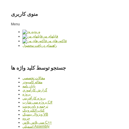
منوی کاربری
Menu
ورود
فایلهای من
فاکتورهای من
راهنمای دریافت محصول
جستجو توسط کلید واژه ها
مقالات تخصصي
مقاله کامپیوتر
پایان نامه
گزارش کارآموزي
پروژه
پروژه کارآفريني
پروژه سي شارپ C#
ترجمه و پاورپوينت
کتاب الکترونيک
ويژوال بيسيک VB
جزوه
سي پلاس پلاس C++
اسمبلي Assembly