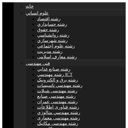
خانه
علوم انساني
رشته اقتصاد
رشته حسابداري
رشته حقوق
رشته روانشناسي
رشته شهرسازي
رشته علوم اجتماعي
رشته مديريت
رشته معارف اسلامی
فنی مهندسی
رشته صنايع غذايي
رشته مهندسي ICT
رشته برق و الکترونيک
رشته مهندسي تاسيسات
رشته مهندسی شیلات
رشته مهندسی صنایع
رشته مهندسی عمران
رشته فناوری اطلاعات
رشته مهندسي متالوژي
رشته مهندسی معماری
رشته مهندسی مکانیک