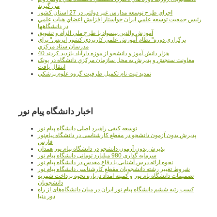
مي گيرند
اجراي طرح توسعه مدارس غير دولتي در 27 استان کشور
رئيس جمعيت توسعه علمي ايران خواستار افزايش اعضاي هيات علمي
در دانشگاهها
آموزش والدين بيسواد با طرح ملي الزام و تشويق
برگزاري دوره" نظام آموزش علمي كاربردي كشور اتريش" براي
مدرسان ستاد مرکزي
40 هزار دانش آموز و دانشجو از موزه دارآباد بازديد کردند
معاونت سنجش و پذيرش به محل سازمان مرکزي دانشگاه در پونک
انتقال يافت
تمديد ثبت نام تکميل ظرفيت گروه علوم پزشکي
اخبار دانشگاه پیام نور
توسعه کیفی راهبرد اصلی دانشگاه پیام نور
پذیرش بدون آزمون دانشجو در مقطع کارشناسی در دانشگاه پیام‌نور
فارس
پذیرش بدون آزمون دانشجو در دانشگاه پیام نور همدان
سرمایه گذاری 980 میلیارد تومانی دانشگاه پیام نور
نحوه ارائه درس آشنایی با دفاع مقدس در دانشگاه پیام نور
شروط تغییر رشته دانشجویان مقطع کارشناسی دانشگاه پیام نور
تصمیمات دانشگاه یام نور و کمیته امداد درباره نحوه پرداخت شهریه
دانشجویان
کسب رتبه ششم دانشگاه پیام نور ایران در میان دانشگاه‌های از راه
دور دنیا