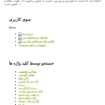
اعتقاد دارد که خدمت به آموزش و پرورش، خدمت به کشور و تقویت آن، تقویت نظام و
کشور است. »
منوی کاربری
Menu
ورود
فایلهای من
فاکتورهای من
راهنمای دریافت محصول
جستجو توسط کلید واژه ها
مقالات تخصصي
مقاله کامپیوتر
پایان نامه
گزارش کارآموزي
پروژه
پروژه کارآفريني
پروژه سي شارپ C#
ترجمه و پاورپوينت
کتاب الکترونيک
ويژوال بيسيک VB
جزوه