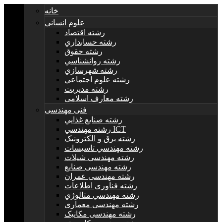
خانه
علوم انساني
رشته اقتصاد
رشته حسابداري
رشته حقوق
رشته روانشناسي
رشته شهرسازي
رشته علوم اجتماعي
رشته مديريت
رشته معارف اسلامی
فنی مهندسی
رشته صنايع غذايي
رشته مهندسي ICT
رشته برق و الکترونيک
رشته مهندسي تاسيسات
رشته مهندسی شیلات
رشته مهندسی صنایع
رشته مهندسی عمران
رشته فناوری اطلاعات
رشته مهندسي متالوژي
رشته مهندسی معماری
رشته مهندسی مکانیک