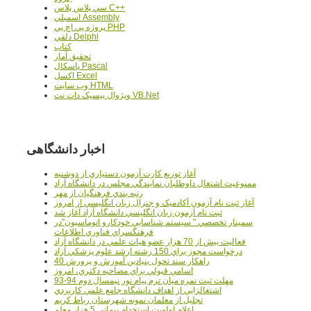
سي پلاس پلاس C++
اسمبلي Assembly
پروژه پي اچ پي PHP
دلفي Delphi
کتاب
تحقيق آمار
پاسکال Pascal
اکسل Excel
وب سايت HTML
ويژوال بيسيک دات نت VB.Net
اخبار دانشگاهی
آغاز توزيع کارت آزمون دستياري از دوشنبه
ممنوعيت اشتغال داوطلبان نمايندگي مجلس در دانشگاه آزاد
رتبه بندي فرهنگيان از مهر
آغاز ثبت نام آزمون آکادميک و جنرال زبان انگليسي از امروز
ثبت نام آزمون زبان انگليسي دانشگاه آزاد آغاز شد
سمينار تخصصي " سيستم شناسايي خودکارو اتوماسيون"در
فرهنگسراي فناوري اطلاعات
فعاليت بيش از 70 هزار عضو هيات علمي در دانشگاه آزاد
درخواست مجوز براي 150 رشته ارشد علوم پزشکي آزاد
40 راهکار سند تحول بنيادين آموزش و پرورش
اسامي قبولي براي مصاحبه دکتري، امروز
مهلت ثبت نمره میان ترم پیام نور نیمسال دوم 94-93
اشتغالزايي از اهداف دانشگاه جامع علمي کاربردي
تجليل از معلمان نمونه شهرستان رباط کريم
اعلام اولويت استخدام پيماني 5 هزار معلم