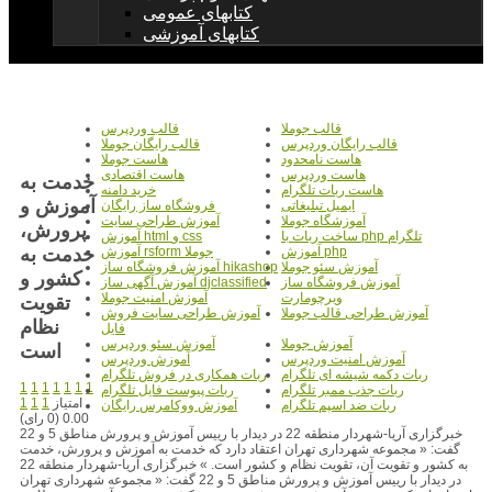
کتابهای عمومی
کتابهای آموزشی
قالب جوملا
قالب وردپرس
قالب رایگان وردپرس
قالب رایگان جوملا
هاست نامحدود
هاست جوملا
هاست وردپرس
هاست اقتصادی
خدمت به
هاست ربات تلگرام
خرید دامنه
آموزش و
ایمیل تبلیغاتی
فروشگاه ساز رایگان
آموزشگاه جوملا
آموزش طراحی سایت
پرورش،
ساخت ربات با php تلگرام
آموزش html و css
خدمت به
آموزش php
آموزش rsform جوملا
آموزش سئو جوملا
آموزش فروشگاه ساز hikashop
کشور و
آموزش فروشگاه ساز
آموزش آگهی ساز djclassified
ویرچومارت
آموزش امنیت جوملا
تقويت
آموزش طراحی قالب جوملا
آموزش طراحی سایت فروش
نظام
فایل
آموزش جوملا
آموزش سئو وردپرس
است
آموزش امنیت وردپرس
آموزش وردپرس
ربات دکمه شیشه ای تلگرام
ربات همکاری در فروش تلگرام
1
1
1
1
1
1
1
ربات جذب ممبر تلگرام
ربات پیوست فایل تلگرام
امتیاز
1
1
1
ربات ضد اسپم تلگرام
آموزش ووکامرس رایگان
0.00 (0 رای)
خبرگزاری آریا-شهردار منطقه 22 در دیدار با رییس آموزش و پرورش مناطق 5 و 22
گفت: « مجموعه شهرداری تهران اعتقاد دارد که خدمت به آموزش و پرورش، خدمت
به کشور و تقویت آن، تقویت نظام و کشور است. » خبرگزاری آریا-شهردار منطقه 22
در دیدار با رییس آموزش و پرورش مناطق 5 و 22 گفت: « مجموعه شهرداری تهران