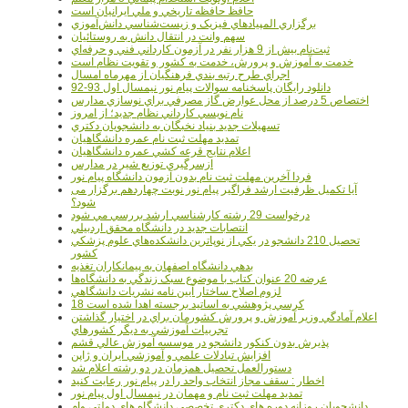
حافظ حافظه تاريخي و ملي ايرانيان است
برگزاري المپيادهاي فيزيک و زيست‌شناسي دانش‌آموزي
سهم وانت در انتقال دانش به روستائيان
ثبت‌نام بيش از 9 هزار نفر در آزمون کارداني فني و حرفه‌اي
خدمت به آموزش و پرورش، خدمت به کشور و تقويت نظام است
اجراي طرح رتبه بندي فرهنگيان از مهرماه امسال
دانلود رایگان پاسخنامه سوالات پیام نور نیمسال اول 93-92
اختصاص 5 درصد از محل عوارض گاز مصرفي براي نوسازي مدارس
نام نويسي کارداني نظام جديد؛ از امروز
تسهيلات جديد بنياد نخبگان به دانشجويان دکتري
تمديد مهلت ثبت نام عمره دانشگاهيان
اعلام نتايج قرعه کشي عمره دانشگاهيان
ازسرگيري توزيع شير در مدارس
فردا آخرین مهلت ثبت نام بدون آزمون دانشگاه پیام نور
آیا تکمیل ظرفیت ارشد فراگیر پیام نور نوبت چهاردهم برگزار می
شود؟
درخواست 29 رشته کارشناسي ارشد بررسي مي شود
انتصابات جديد در دانشگاه محقق اردبيلي
تحصيل 210 دانشجو در يکي از نوپاترين دانشکده‌هاي علوم پزشکي
کشور
بدهي دانشگاه اصفهان به پيمانکاران تغذيه
عرضه 20 عنوان کتاب با موضوع سبک زندگي به دانشگاه‌ها
لزوم اصلاح ساختار آيين نامه نشريات دانشگاهي
18 کرسي پژوهشي به اساتيد برجسته اهدا شده است
اعلام آمادگي وزير آموزش و پرورش کشورمان براي در اختيار گذاشتن
تجربيات آموزشي به ديگر کشورهاي
پذيرش بدون کنکور دانشجو در موسسه آموزش عالي قشم
افزايش تبادلات علمي و آموزشي ايران و ژاپن
دستورالعمل تحصیل همزمان در دو رشته اعلام شد
اخطار : سقف مجاز انتخاب واحد را در پیام نور رعایت کنید
تمدید مهلت ثبت نام و مهمان در نیمسال اول پیام نور
دانشجويان روزانه دوره هاي دكتري تخصصي دانشگاه هاي دولتي وام