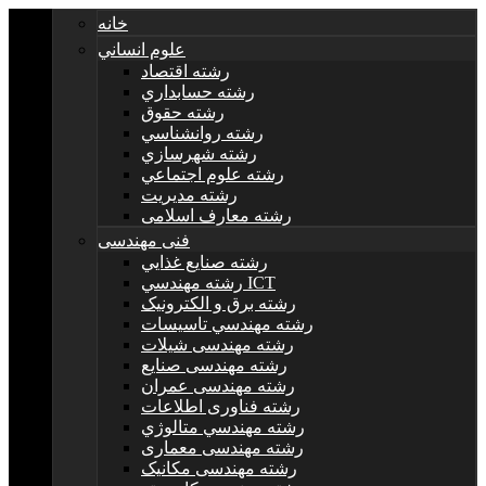
خانه
علوم انساني
رشته اقتصاد
رشته حسابداري
رشته حقوق
رشته روانشناسي
رشته شهرسازي
رشته علوم اجتماعي
رشته مديريت
رشته معارف اسلامی
فنی مهندسی
رشته صنايع غذايي
رشته مهندسي ICT
رشته برق و الکترونيک
رشته مهندسي تاسيسات
رشته مهندسی شیلات
رشته مهندسی صنایع
رشته مهندسی عمران
رشته فناوری اطلاعات
رشته مهندسي متالوژي
رشته مهندسی معماری
رشته مهندسی مکانیک