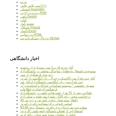
جزوه
سي پلاس پلاس C++
اسمبلي Assembly
پروژه پي اچ پي PHP
دلفي Delphi
کتاب
تحقيق آمار
پاسکال Pascal
اکسل Excel
وب سايت HTML
ويژوال بيسيک دات نت VB.Net
اخبار دانشگاهی
آغاز توزيع کارت آزمون دستياري از دوشنبه
ممنوعيت اشتغال داوطلبان نمايندگي مجلس در دانشگاه آزاد
رتبه بندي فرهنگيان از مهر
آغاز ثبت نام آزمون آکادميک و جنرال زبان انگليسي از امروز
ثبت نام آزمون زبان انگليسي دانشگاه آزاد آغاز شد
سمينار تخصصي " سيستم شناسايي خودکارو اتوماسيون"در
فرهنگسراي فناوري اطلاعات
فعاليت بيش از 70 هزار عضو هيات علمي در دانشگاه آزاد
درخواست مجوز براي 150 رشته ارشد علوم پزشکي آزاد
40 راهکار سند تحول بنيادين آموزش و پرورش
اسامي قبولي براي مصاحبه دکتري، امروز
مهلت ثبت نمره میان ترم پیام نور نیمسال دوم 94-93
اشتغالزايي از اهداف دانشگاه جامع علمي کاربردي
تجليل از معلمان نمونه شهرستان رباط کريم