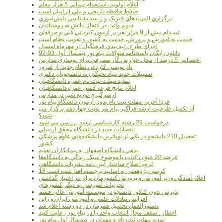
اعلام اولويت استخدام پيماني 5 هزار معلم
حافظ حافظه تاريخي و ملي ايرانيان است
برگزاري المپيادهاي فيزيک و زيست‌شناسي دانش‌آموزي
سهم وانت در انتقال دانش به روستائيان
ثبت‌نام بيش از 9 هزار نفر در آزمون کارداني فني و حرفه‌اي
خدمت به آموزش و پرورش، خدمت به کشور و تقويت نظام است
اجراي طرح رتبه بندي فرهنگيان از مهرماه امسال
دانلود رایگان پاسخنامه سوالات پیام نور نیمسال اول 93-92
اختصاص 5 درصد از محل عوارض گاز مصرفي براي نوسازي مدارس
نام نويسي کارداني نظام جديد؛ از امروز
تسهيلات جديد بنياد نخبگان به دانشجويان دکتري
تمديد مهلت ثبت نام عمره دانشگاهيان
اعلام نتايج قرعه کشي عمره دانشگاهيان
ازسرگيري توزيع شير در مدارس
فردا آخرین مهلت ثبت نام بدون آزمون دانشگاه پیام نور
آیا تکمیل ظرفیت ارشد فراگیر پیام نور نوبت چهاردهم برگزار می
شود؟
درخواست 29 رشته کارشناسي ارشد بررسي مي شود
انتصابات جديد در دانشگاه محقق اردبيلي
تحصيل 210 دانشجو در يکي از نوپاترين دانشکده‌هاي علوم پزشکي
کشور
بدهي دانشگاه اصفهان به پيمانکاران تغذيه
عرضه 20 عنوان کتاب با موضوع سبک زندگي به دانشگاه‌ها
لزوم اصلاح ساختار آيين نامه نشريات دانشگاهي
18 کرسي پژوهشي به اساتيد برجسته اهدا شده است
اعلام آمادگي وزير آموزش و پرورش کشورمان براي در اختيار گذاشتن
تجربيات آموزشي به ديگر کشورهاي
پذيرش بدون کنکور دانشجو در موسسه آموزش عالي قشم
افزايش تبادلات علمي و آموزشي ايران و ژاپن
دستورالعمل تحصیل همزمان در دو رشته اعلام شد
اخطار : سقف مجاز انتخاب واحد را در پیام نور رعایت کنید
تمدید مهلت ثبت نام و مهمان در نیمسال اول پیام نور