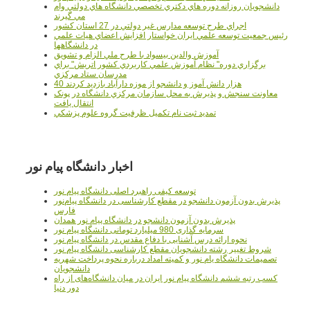
دانشجويان روزانه دوره هاي دكتري تخصصي دانشگاه هاي دولتي وام
مي گيرند
اجراي طرح توسعه مدارس غير دولتي در 27 استان کشور
رئيس جمعيت توسعه علمي ايران خواستار افزايش اعضاي هيات علمي
در دانشگاهها
آموزش والدين بيسواد با طرح ملي الزام و تشويق
برگزاري دوره" نظام آموزش علمي كاربردي كشور اتريش" براي
مدرسان ستاد مرکزي
40 هزار دانش آموز و دانشجو از موزه دارآباد بازديد کردند
معاونت سنجش و پذيرش به محل سازمان مرکزي دانشگاه در پونک
انتقال يافت
تمديد ثبت نام تکميل ظرفيت گروه علوم پزشکي
اخبار دانشگاه پیام نور
توسعه کیفی راهبرد اصلی دانشگاه پیام نور
پذیرش بدون آزمون دانشجو در مقطع کارشناسی در دانشگاه پیام‌نور
فارس
پذیرش بدون آزمون دانشجو در دانشگاه پیام نور همدان
سرمایه گذاری 980 میلیارد تومانی دانشگاه پیام نور
نحوه ارائه درس آشنایی با دفاع مقدس در دانشگاه پیام نور
شروط تغییر رشته دانشجویان مقطع کارشناسی دانشگاه پیام نور
تصمیمات دانشگاه یام نور و کمیته امداد درباره نحوه پرداخت شهریه
دانشجویان
کسب رتبه ششم دانشگاه پیام نور ایران در میان دانشگاه‌های از راه
دور دنیا