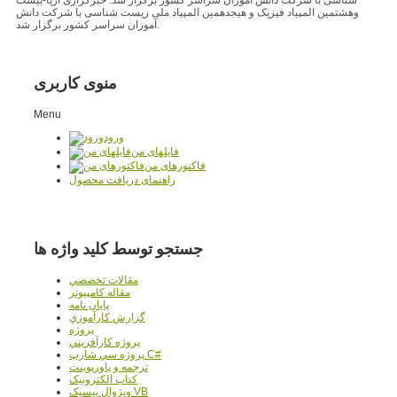
وهشتمین المپیاد فیزیک و هیجدهمین المپیاد ملی زیست شناسی با شرکت دانش
آموزان سراسر کشور برگزار شد.
منوی کاربری
Menu
ورود
فایلهای من
فاکتورهای من
راهنمای دریافت محصول
جستجو توسط کلید واژه ها
مقالات تخصصي
مقاله کامپیوتر
پایان نامه
گزارش کارآموزي
پروژه
پروژه کارآفريني
پروژه سي شارپ C#
ترجمه و پاورپوينت
کتاب الکترونيک
ويژوال بيسيک VB