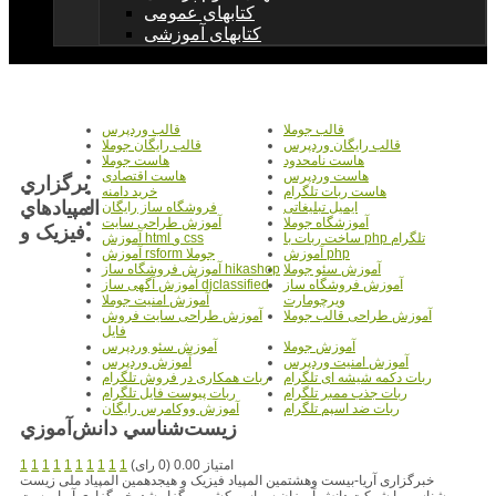
کتابهای عمومی
کتابهای آموزشی
قالب جوملا
قالب وردپرس
قالب رایگان وردپرس
قالب رایگان جوملا
هاست نامحدود
هاست جوملا
هاست وردپرس
هاست اقتصادی
برگزاري
هاست ربات تلگرام
خرید دامنه
المپيادهاي
ایمیل تبلیغاتی
فروشگاه ساز رایگان
آموزشگاه جوملا
آموزش طراحی سایت
فيزيک و
ساخت ربات با php تلگرام
آموزش html و css
آموزش php
آموزش rsform جوملا
آموزش سئو جوملا
آموزش فروشگاه ساز hikashop
آموزش فروشگاه ساز
آموزش آگهی ساز djclassified
ویرچومارت
آموزش امنیت جوملا
آموزش طراحی قالب جوملا
آموزش طراحی سایت فروش
فایل
آموزش جوملا
آموزش سئو وردپرس
آموزش امنیت وردپرس
آموزش وردپرس
ربات دکمه شیشه ای تلگرام
ربات همکاری در فروش تلگرام
ربات جذب ممبر تلگرام
ربات پیوست فایل تلگرام
ربات ضد اسپم تلگرام
آموزش ووکامرس رایگان
زيست‌شناسي دانش‌آموزي
امتیاز 0.00 (0 رای)
1
1
1
1
1
1
1
1
1
1
خبرگزاری آریا-بیست وهشتمین المپیاد فیزیک و هیجدهمین المپیاد ملی زیست
شناسی با شرکت دانش آموزان سراسر کشور برگزار شد. خبرگزاری آریا-بیست