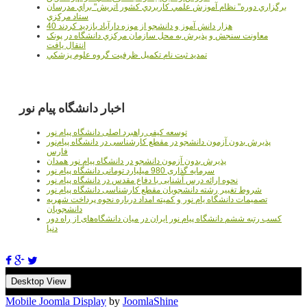
برگزاري دوره" نظام آموزش علمي كاربردي كشور اتريش" براي مدرسان
ستاد مرکزي
40 هزار دانش آموز و دانشجو از موزه دارآباد بازديد کردند
معاونت سنجش و پذيرش به محل سازمان مرکزي دانشگاه در پونک
انتقال يافت
تمديد ثبت نام تکميل ظرفيت گروه علوم پزشکي
اخبار دانشگاه پیام نور
توسعه کیفی راهبرد اصلی دانشگاه پیام نور
پذیرش بدون آزمون دانشجو در مقطع کارشناسی در دانشگاه پیام‌نور
فارس
پذیرش بدون آزمون دانشجو در دانشگاه پیام نور همدان
سرمایه گذاری 980 میلیارد تومانی دانشگاه پیام نور
نحوه ارائه درس آشنایی با دفاع مقدس در دانشگاه پیام نور
شروط تغییر رشته دانشجویان مقطع کارشناسی دانشگاه پیام نور
تصمیمات دانشگاه یام نور و کمیته امداد درباره نحوه پرداخت شهریه
دانشجویان
کسب رتبه ششم دانشگاه پیام نور ایران در میان دانشگاه‌های از راه دور
دنیا
Desktop View
Mobile Joomla Display
by
JoomlaShine