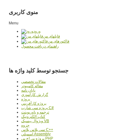
منوی کاربری
Menu
ورود
فایلهای من
فاکتورهای من
راهنمای دریافت محصول
جستجو توسط کلید واژه ها
مقالات تخصصي
مقاله کامپیوتر
پایان نامه
گزارش کارآموزي
پروژه
پروژه کارآفريني
پروژه سي شارپ C#
ترجمه و پاورپوينت
کتاب الکترونيک
ويژوال بيسيک VB
جزوه
سي پلاس پلاس C++
اسمبلي Assembly
پروژه پي اچ پي PHP