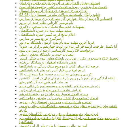
ثبت‌نام بيش از 9 هزار نفر در آزمون کارداني فني و حرفه‌اي
خدمت به آموزش و پرورش، خدمت به کشور و تقويت نظام است
اجراي طرح رتبه بندي فرهنگيان از مهرماه امسال
دانلود رایگان پاسخنامه سوالات پیام نور نیمسال اول 93-92
اختصاص 5 درصد از محل عوارض گاز مصرفي براي نوسازي مدارس
نام نويسي کارداني نظام جديد؛ از امروز
تسهيلات جديد بنياد نخبگان به دانشجويان دکتري
تمديد مهلت ثبت نام عمره دانشگاهيان
اعلام نتايج قرعه کشي عمره دانشگاهيان
ازسرگيري توزيع شير در مدارس
فردا آخرین مهلت ثبت نام بدون آزمون دانشگاه پیام نور
آیا تکمیل ظرفیت ارشد فراگیر پیام نور نوبت چهاردهم برگزار می شود؟
درخواست 29 رشته کارشناسي ارشد بررسي مي شود
انتصابات جديد در دانشگاه محقق اردبيلي
تحصيل 210 دانشجو در يکي از نوپاترين دانشکده‌هاي علوم پزشکي کشور
بدهي دانشگاه اصفهان به پيمانکاران تغذيه
عرضه 20 عنوان کتاب با موضوع سبک زندگي به دانشگاه‌ها
لزوم اصلاح ساختار آيين نامه نشريات دانشگاهي
18 کرسي پژوهشي به اساتيد برجسته اهدا شده است
اعلام آمادگي وزير آموزش و پرورش کشورمان براي در اختيار گذاشتن
تجربيات آموزشي به ديگر کشورهاي
پذيرش بدون کنکور دانشجو در موسسه آموزش عالي قشم
افزايش تبادلات علمي و آموزشي ايران و ژاپن
دستورالعمل تحصیل همزمان در دو رشته اعلام شد
اخطار : سقف مجاز انتخاب واحد را در پیام نور رعایت کنید
تمدید مهلت ثبت نام و مهمان در نیمسال اول پیام نور
دانشجويان روزانه دوره هاي دكتري تخصصي دانشگاه هاي دولتي وام مي
گيرند
اجراي طرح توسعه مدارس غير دولتي در 27 استان کشور
رئيس جمعيت توسعه علمي ايران خواستار افزايش اعضاي هيات علمي در
دانشگاهها
آموزش والدين بيسواد با طرح ملي الزام و تشويق