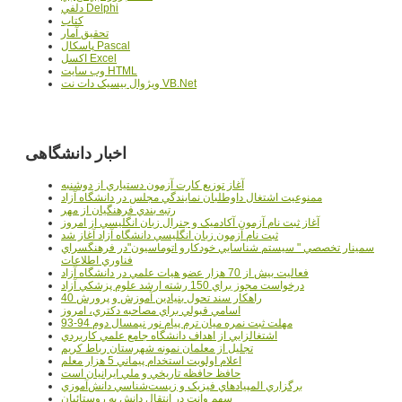
دلفي Delphi
کتاب
تحقيق آمار
پاسکال Pascal
اکسل Excel
وب سايت HTML
ويژوال بيسيک دات نت VB.Net
اخبار دانشگاهی
آغاز توزيع کارت آزمون دستياري از دوشنبه
ممنوعيت اشتغال داوطلبان نمايندگي مجلس در دانشگاه آزاد
رتبه بندي فرهنگيان از مهر
آغاز ثبت نام آزمون آکادميک و جنرال زبان انگليسي از امروز
ثبت نام آزمون زبان انگليسي دانشگاه آزاد آغاز شد
سمينار تخصصي " سيستم شناسايي خودکارو اتوماسيون"در فرهنگسراي
فناوري اطلاعات
فعاليت بيش از 70 هزار عضو هيات علمي در دانشگاه آزاد
درخواست مجوز براي 150 رشته ارشد علوم پزشکي آزاد
40 راهکار سند تحول بنيادين آموزش و پرورش
اسامي قبولي براي مصاحبه دکتري، امروز
مهلت ثبت نمره میان ترم پیام نور نیمسال دوم 94-93
اشتغالزايي از اهداف دانشگاه جامع علمي کاربردي
تجليل از معلمان نمونه شهرستان رباط کريم
اعلام اولويت استخدام پيماني 5 هزار معلم
حافظ حافظه تاريخي و ملي ايرانيان است
برگزاري المپيادهاي فيزيک و زيست‌شناسي دانش‌آموزي
سهم وانت در انتقال دانش به روستائيان