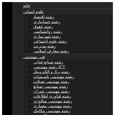
خانه
علوم انساني
رشته اقتصاد
رشته حسابداري
رشته حقوق
رشته روانشناسي
رشته شهرسازي
رشته علوم اجتماعي
رشته مديريت
رشته معارف اسلامی
فنی مهندسی
رشته صنايع غذايي
رشته مهندسي ICT
رشته برق و الکترونيک
رشته مهندسي تاسيسات
رشته مهندسی شیلات
رشته مهندسی صنایع
رشته مهندسی عمران
رشته فناوری اطلاعات
رشته مهندسي متالوژي
رشته مهندسی معماری
رشته مهندسی مکانیک