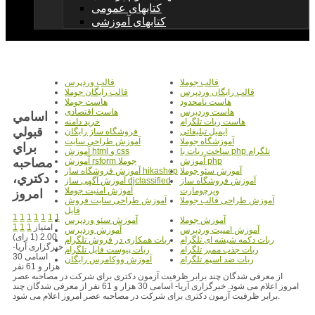
کتابهای عمومی
کتابهای آموزشی
قالب جوملا
قالب وردپرس
قالب رایگان وردپرس
قالب رایگان جوملا
هاست نامحدود
هاست جوملا
هاست وردپرس
هاست اقتصادی
اسامي
هاست ربات تلگرام
خرید دامنه
قبولي
ایمیل تبلیغاتی
فروشگاه ساز رایگان
آموزشگاه جوملا
آموزش طراحی سایت
براي
ساخت ربات با php تلگرام
آموزش html و css
مصاحبه
آموزش php
آموزش rsform جوملا
آموزش سئو جوملا
آموزش فروشگاه ساز hikashop
دکتري،
آموزش فروشگاه ساز
آموزش آگهی ساز djclassified
ویرچومارت
آموزش امنیت جوملا
امروز
آموزش طراحی قالب جوملا
آموزش طراحی سایت فروش
فایل
1
1
1
1
1
1
1
آموزش جوملا
آموزش سئو وردپرس
امتیاز
1
1
1
آموزش امنیت وردپرس
آموزش وردپرس
2.00 (1 رای)
ربات دکمه شیشه ای تلگرام
ربات همکاری در فروش تلگرام
خبرگزاری آریا-
ربات جذب ممبر تلگرام
ربات پیوست فایل تلگرام
اسامی 30
ربات ضد اسپم تلگرام
آموزش ووکامرس رایگان
هزار و 61 نفر
از معرفی شدگان چند برابر ظرفیت آزمون دکتری برای شرکت در مصاحبه عصر
امروز اعلام می شود. خبرگزاری آریا- اسامی 30 هزار و 61 نفر از معرفی شدگان چند
برابر ظرفیت آزمون دکتری برای شرکت در مصاحبه عصر امروز اعلام می شود.