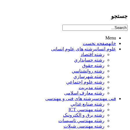
جستجو
Menu
خانه
صفحه نخست
علوم انساني
رشته های علوم انسانی
رشته اقتصاد
رشته حسابداري
رشته حقوق
رشته روانشناسي
رشته شهرسازي
رشته علوم اجتماعي
رشته مديريت
رشته معارف اسلامی
فنی مهندسی
رشته های فنی و مهندسی
رشته صنايع غذايي
رشته مهندسي ICT
رشته برق و الکترونيک
رشته مهندسي تاسيسات
رشته مهندسی شیلات