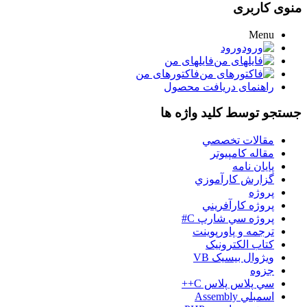
منوی کاربری
Menu
ورود
فایلهای من
فاکتورهای من
راهنمای دریافت محصول
جستجو توسط کلید واژه ها
مقالات تخصصي
مقاله کامپیوتر
پایان نامه
گزارش کارآموزي
پروژه
پروژه کارآفريني
پروژه سي شارپ C#
ترجمه و پاورپوينت
کتاب الکترونيک
ويژوال بيسيک VB
جزوه
سي پلاس پلاس C++
اسمبلي Assembly