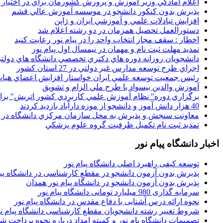
اعلام آمادگي وزير آموزش و پرورش کشورمان براي در اختيار
پذيرش بدون کنکور دانشجو در موسسه آموزش عالي قشم
افزايش تبادلات علمي و آموزشي ايران و ژاپن
دستورالعمل تحصیل همزمان در دو رشته اعلام شد
اخطار : سقف مجاز انتخاب واحد را در پیام نور رعایت کنید
تمدید مهلت ثبت نام و مهمان در نیمسال اول پیام نور
دانشجويان روزانه دوره هاي دكتري تخصصي دانشگاه هاي دولتي
اجراي طرح توسعه مدارس غير دولتي در 27 استان کشور
رئيس جمعيت توسعه علمي ايران خواستار افزايش اعضاي هيات
آموزش والدين بيسواد با طرح ملي الزام و تشويق
برگزاري دوره" نظام آموزش علمي كاربردي كشور اتريش" بر
40 هزار دانش آموز و دانشجو از موزه دارآباد بازديد کردند
معاونت سنجش و پذيرش به محل سازمان مرکزي دانشگاه در پو
تمديد ثبت نام تکميل ظرفيت گروه علوم پزشکي
اخبار دانشگاه پیام نور
توسعه کیفی راهبرد اصلی دانشگاه پیام نور
پذیرش بدون آزمون دانشجو در مقطع کارشناسی در دانشگاه پیا
پذیرش بدون آزمون دانشجو در دانشگاه پیام نور همدان
سرمایه گذاری 980 میلیارد تومانی دانشگاه پیام نور
نحوه ارائه درس آشنایی با دفاع مقدس در دانشگاه پیام نور
شروط تغییر رشته دانشجویان مقطع کارشناسی دانشگاه پیام ن
تصمیمات دانشگاه یام نور و کمیته امداد درباره نحوه پرداخت ش