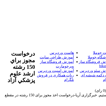
 جوملا
هاست وردپرس
درخواست
شگاه جوملا
آموزش طراحی سایت
مجوز براي
ش فروشگاه ساز
آموزش فروشگاه ساز
hika
150 رشته
ویرچومارت
ش سئو وردپرس
آموزش امنیت وردپرس
ارشد علوم
 دکمه شیشه ای
ربات همکاری در فروش
پزشکي آزاد
م
تلگرام
خبرگزاری آریا-درخواست اخذ مجوز برای 150 رشته در مقطع ارشد به وزارت بهداشت ارسال شده و در انتظار دریافت مجوز این رشته ها هستیم. خبرگزاری آریا-درخواست اخذ مجوز برای 150 رشته در مقطع