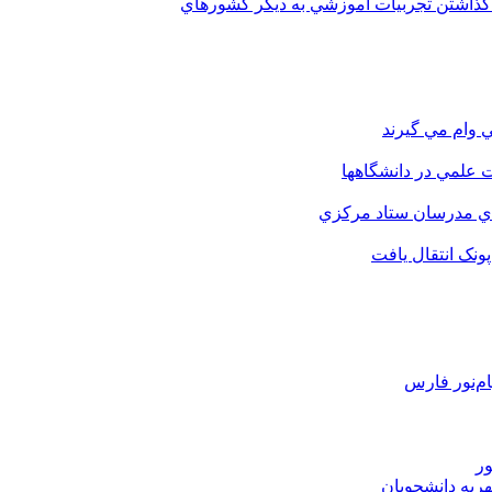
 گذاشتن تجربيات آموزشي به ديگر کشورهاي
 وام مي گيرند
 علمي در دانشگاهها
اي مدرسان ستاد مرکزي
نک انتقال يافت
م‌نور فارس
ور
هریه دانشجویان