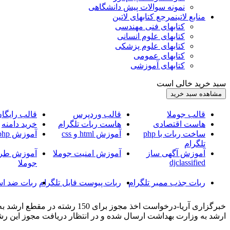
نمونه سوالات پیش دانشگاهی
منابع لاتین
مرجع کتابهای لاتین
کتابهای فنی مهندسی
کتابهای علوم انسانی
کتابهای علوم پزشکی
کتابهای عمومی
کتابهای آموزشی
سبد خرید خالی است
قالب جوملا
قالب وردپرس
قالب رایگا
هاست اقتصادی
هاست ربات تلگرام
خرید دامنه
ساخت ربات با php
آموزش html و css
آموزش php
تلگرام
آموزش آگهی ساز
آموزش امنیت جوملا
آموزش طرا
djclassified
جوملا
ربات جذب ممبر تلگرام
ربات پیوست فایل تلگرام
ربات ضد اس
ارشد به وزارت بهداشت ارسال شده و در انتظار دریافت مجوز این رش