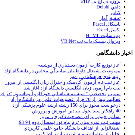
پروژه پي اچ پي PHP
دلفي Delphi
کتاب
تحقيق آمار
پاسکال Pascal
اکسل Excel
وب سايت HTML
ويژوال بيسيک دات نت VB.Net
اخبار دانشگاهی
آغاز توزيع کارت آزمون دستياري از دوشنبه
ممنوعيت اشتغال داوطلبان نمايندگي مجلس در دانشگاه آزاد
رتبه بندي فرهنگيان از مهر
آغاز ثبت نام آزمون آکادميک و جنرال زبان انگليسي از امروز
ثبت نام آزمون زبان انگليسي دانشگاه آزاد آغاز شد
سمينار تخصصي " سيستم شناسايي خودکارو اتوماسيون"در فر
فعاليت بيش از 70 هزار عضو هيات علمي در دانشگاه آزاد
درخواست مجوز براي 150 رشته ارشد علوم پزشکي آزاد
40 راهکار سند تحول بنيادين آموزش و پرورش
اسامي قبولي براي مصاحبه دکتري، امروز
مهلت ثبت نمره میان ترم پیام نور نیمسال دوم 94-93
اشتغالزايي از اهداف دانشگاه جامع علمي کاربردي
تجليل از معلمان نمونه شهرستان رباط کريم