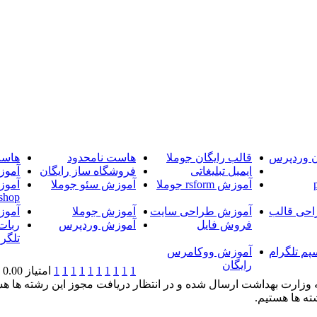
ن وردپرس
قالب رایگان جوملا
هاست نامحدود
هاست
ایمیل تبلیغاتی
فروشگاه ساز رایگان
آموز
آموزش rsform جوملا
آموزش سئو جوملا
آموز
shop
حی قالب
آموزش طراحی سایت
آموزش جوملا
آموز
فروش فایل
آموزش وردپرس
ربات
تلگرا
پم تلگرام
آموزش ووکامرس
رایگان
1
1
1
1
1
1
1
1
1
1
امتیاز 0.00 (0 رای)
ته ها هستیم.