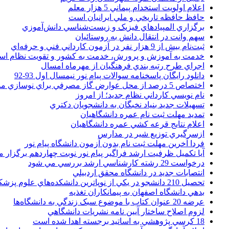
اعلام اولويت استخدام پيماني 5 هزار معلم
حافظ حافظه تاريخي و ملي ايرانيان است
برگزاري المپيادهاي فيزيک و زيست‌شناسي دانش‌آموزي
سهم وانت در انتقال دانش به روستائيان
ثبت‌نام بيش از 9 هزار نفر در آزمون کارداني فني و حرفه‌اي
خدمت به آموزش و پرورش، خدمت به کشور و تقويت نظام ا
اجراي طرح رتبه بندي فرهنگيان از مهرماه امسال
دانلود رایگان پاسخنامه سوالات پیام نور نیمسال اول 93-92
اختصاص 5 درصد از محل عوارض گاز مصرفي براي نوسازي مدارس
نام نويسي کارداني نظام جديد؛ از امروز
تسهيلات جديد بنياد نخبگان به دانشجويان دکتري
تمديد مهلت ثبت نام عمره دانشگاهيان
اعلام نتايج قرعه کشي عمره دانشگاهيان
ازسرگيري توزيع شير در مدارس
فردا آخرین مهلت ثبت نام بدون آزمون دانشگاه پیام نور
آیا تکمیل ظرفیت ارشد فراگیر پیام نور نوبت چهاردهم برگزار 
درخواست 29 رشته کارشناسي ارشد بررسي مي شود
انتصابات جديد در دانشگاه محقق اردبيلي
تحصيل 210 دانشجو در يکي از نوپاترين دانشکده‌هاي علوم پزشکي کشور
بدهي دانشگاه اصفهان به پيمانکاران تغذيه
عرضه 20 عنوان کتاب با موضوع سبک زندگي به دانشگاه‌ها
لزوم اصلاح ساختار آيين نامه نشريات دانشگاهي
18 کرسي پژوهشي به اساتيد برجسته اهدا شده است